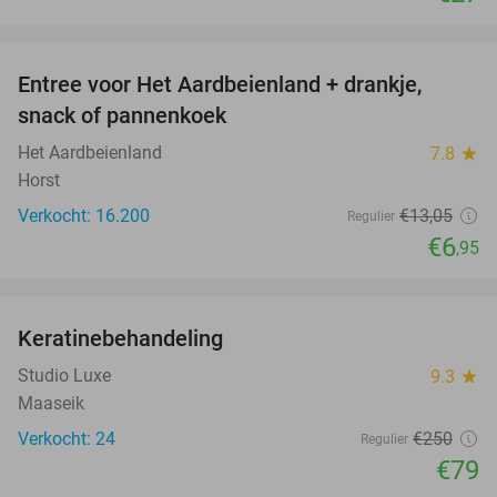
favorite_border
Entree voor Het Aardbeienland + drankje,
47%
snack of pannenkoek
Het Aardbeienland
7.8
star
Horst
Verkocht: 16.200
€13
,05
Regulier
€6
,95
favorite_border
Keratinebehandeling
68%
Studio Luxe
9.3
star
Maaseik
Verkocht: 24
€250
Regulier
€79