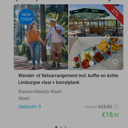
27%
NEW
TODAY
favorite_border
Wandel- of fietsarrangement incl. koffie en échte
Limburgse vlaai + borrelplank
Blauwe Meertje Weert
Weert
Verkocht: 0
€25
,50
Regulier
€18
,50