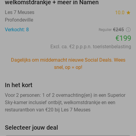
welkomstdrankje + meer in Namen
Les 7 Meuses
10.0
star
Profondeville
Verkocht: 8
€245
Regulier
€199
Excl. ca. €2 p.p.p.n. toeristenbelasting
Dagelijks om middernacht nieuwe Social Deals. Wees
snel, op = op!
In het kort
Voor 2 personen: 1 of 2 overnachting(en) in een Superior
Sky-kamer inclusief ontbijt, welkomstdrankje en een
restaurantbon van €20 bij Les 7 Meuses
Selecteer jouw deal