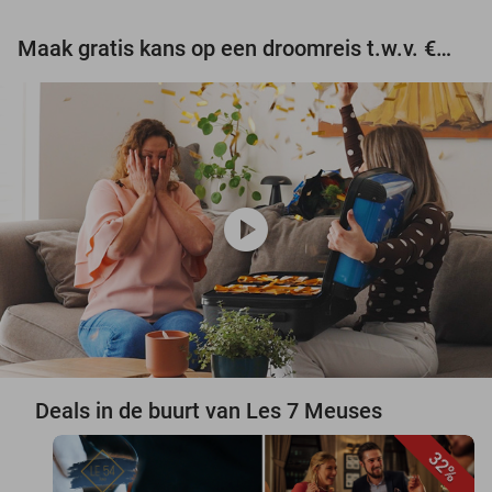
Maak gratis kans op een droomreis t.w.v. €3.000!
play_circle
Deals in de buurt van Les 7 Meuses
32%