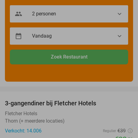
Zoek Restaurant
favorite_border
3-gangendiner bij Fletcher Hotels
42%
Fletcher Hotels
Thorn (+ meerdere locaties)
Verkocht: 14.006
€39
Regulier