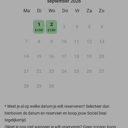
september 2026
Ma
Di
Wo
Do
Vr
Za
Zo
1
2
3
4
5
6
€199
€199
7
8
9
10
11
12
13
14
15
16
17
18
19
20
21
22
23
24
25
26
27
28
29
30
*
Weet je al op welke datum je wilt reserveren? Selecteer dan
hierboven de datum en reserveer en koop jouw Social Deal
tegelijkertijd.
(Weet je nog niet wanneer je wilt reserveren? Geen zorgen: koop