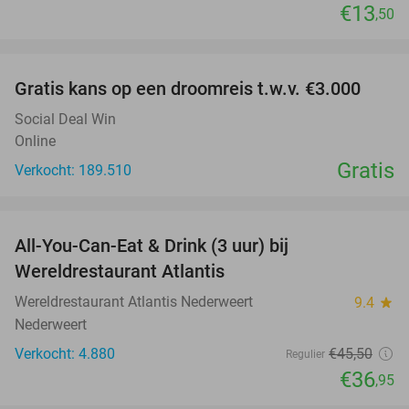
€13
,50
favorite_border
Gratis kans op een droomreis t.w.v. €3.000
Social Deal Win
Online
Gratis
Verkocht: 189.510
favorite_border
All-You-Can-Eat & Drink (3 uur) bij
19%
Wereldrestaurant Atlantis
Wereldrestaurant Atlantis Nederweert
9.4
star
Nederweert
Verkocht: 4.880
€45
,50
Regulier
€36
,95