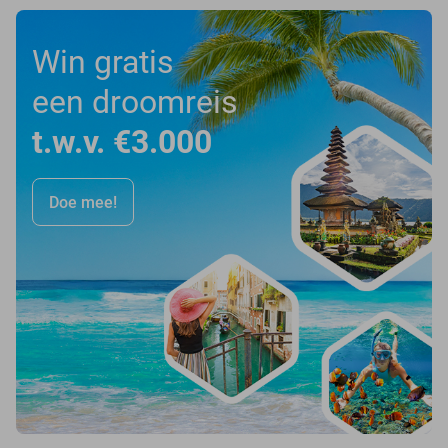
Win gratis
een droomreis
t.w.v. €3.000
Doe mee!