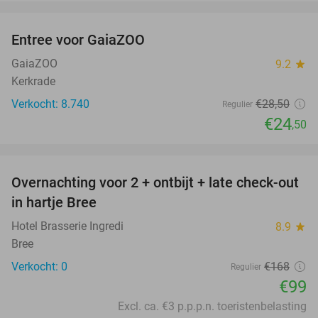
favorite_border
Entree voor GaiaZOO
14%
GaiaZOO
9.2
star
Kerkrade
Verkocht: 8.740
€28
,50
Regulier
€24
,50
favorite_border
Overnachting voor 2 + ontbijt + late check-out
41%
NEW
in hartje Bree
TODAY
Hotel Brasserie Ingredi
8.9
star
Bree
Verkocht: 0
€168
Regulier
€99
Excl. ca. €3 p.p.p.n. toeristenbelasting