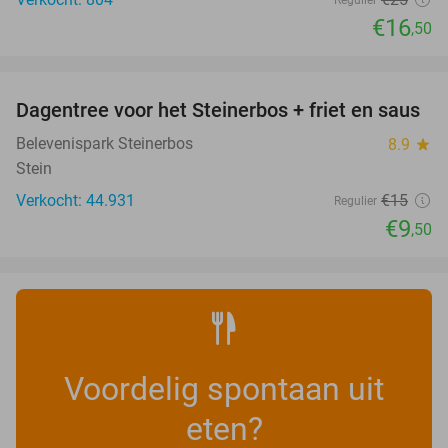
Regulier
€16
,50
favorite_border
Dagentree voor het Steinerbos + friet en saus
37%
Belevenispark Steinerbos
8.9
star
Stein
Verkocht: 44.931
€15
Regulier
€9
,50
Voordelig spontaan uit
eten?