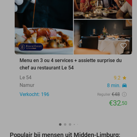
favorite_border
Menu en 3 ou 4 services + assiette surprise du
chef au restaurant Le 54
Le 54
9.2
star
Namur
8 min.
directions_car
Verkocht: 196
€48
Regulier
€32
,50
Populair bij mensen uit Midden-Limburg: