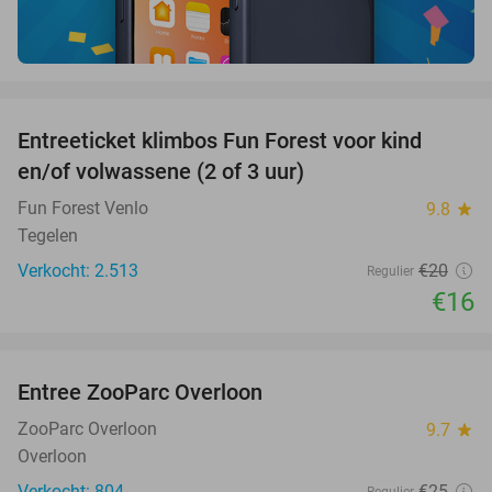
favorite_border
Entreeticket klimbos Fun Forest voor kind
20%
en/of volwassene (2 of 3 uur)
Fun Forest Venlo
9.8
star
Tegelen
Verkocht: 2.513
€20
Regulier
€16
favorite_border
Entree ZooParc Overloon
34%
ZooParc Overloon
9.7
star
Overloon
Verkocht: 804
€25