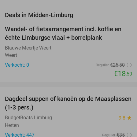
favorite_border
Deals in Midden-Limburg
Wandel- of fietsarrangement incl. koffie en
27%
NEW
échte Limburgse vlaai + borrelplank
TODAY
Blauwe Meertje Weert
Weert
Verkocht: 0
€25
,50
Regulier
€18
,50
favorite_border
Dagdeel suppen of kanoën op de Maasplassen
43%
(1-3 pers.)
BudgetBoats Limburg
9.8
star
Herten
Verkocht: 447
€35
Regulier