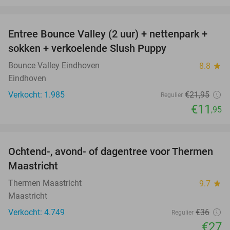
favorite_border
Entree Bounce Valley (2 uur) + nettenpark +
46%
sokken + verkoelende Slush Puppy
Bounce Valley Eindhoven
8.8
star
Eindhoven
Verkocht: 1.985
€21
,95
Regulier
€11
,95
favorite_border
Ochtend-, avond- of dagentree voor Thermen
25%
Maastricht
Thermen Maastricht
9.7
star
Maastricht
Verkocht: 4.749
€36
Regulier
€27