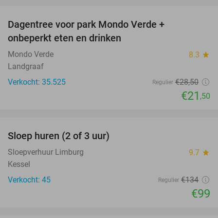
favorite_border
Dagentree voor park Mondo Verde +
25%
onbeperkt eten en drinken
Mondo Verde
8.3
star
Landgraaf
Verkocht: 35.525
€28
,50
Regulier
€21
,50
favorite_border
Sloep huren (2 of 3 uur)
26%
Sloepverhuur Limburg
9.7
star
Kessel
Verkocht: 45
€134
Regulier
€99