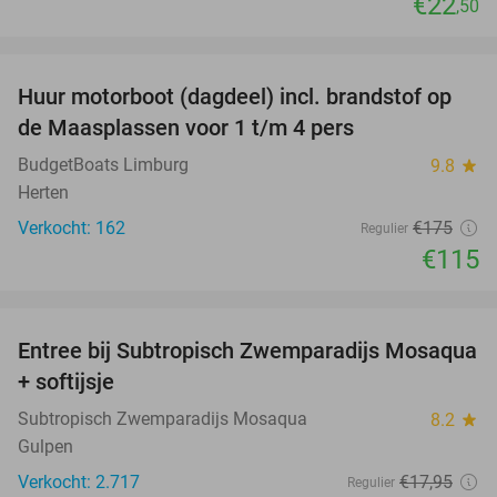
€22
,50
favorite_border
Huur motorboot (dagdeel) incl. brandstof op
34%
de Maasplassen voor 1 t/m 4 pers
BudgetBoats Limburg
9.8
star
Herten
Verkocht: 162
€175
Regulier
€115
favorite_border
Entree bij Subtropisch Zwemparadijs Mosaqua
25%
+ softijsje
Subtropisch Zwemparadijs Mosaqua
8.2
star
Gulpen
Verkocht: 2.717
€17
,95
Regulier