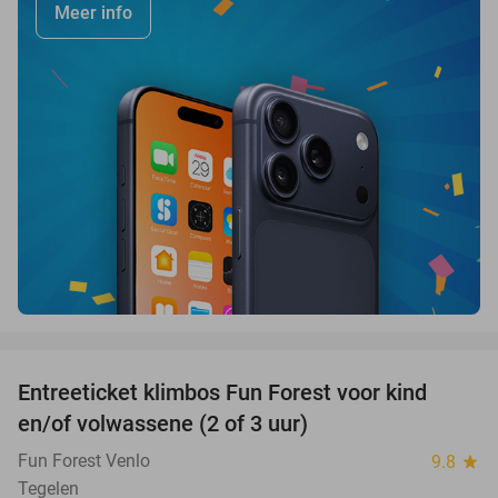
Meer info
favorite_border
Entreeticket klimbos Fun Forest voor kind
20%
en/of volwassene (2 of 3 uur)
Fun Forest Venlo
9.8
star
Tegelen