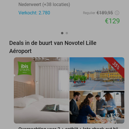
Nederweert (+38 locaties)
Verkocht: 2.780
€189
,95
Regulier
€129
Deals in de buurt van Novotel Lille
Aéroport
35%
favorite_border