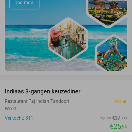
Doe mee!
favorite_border
Indiaas 3-gangen keuzediner
30%
Restaurant Taj Indian Tandoori
9.8
star
Weert
Verkocht: 511
€37
Regulier
€25
,95