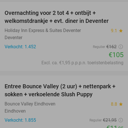
Overnachting voor 2 tot 4 + ontbijt +
35%
welkomstdrankje + evt. diner in Deventer
Holiday Inn Express & Suites Deventer
9.1
star
Deventer
Verkocht: 1.452
€162
Regulier
€105
Excl. ca. €1,95 p.p.p.n. toeristenbelasting
favorite_border
Entree Bounce Valley (2 uur) + nettenpark +
46%
sokken + verkoelende Slush Puppy
Bounce Valley Eindhoven
8.8
star
Eindhoven
Verkocht: 1.855
€21
,95
Regulier