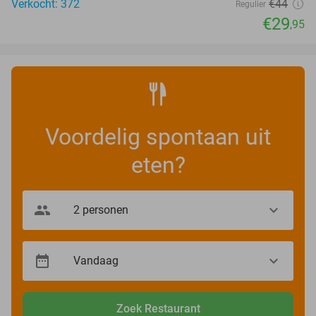
Verkocht: 372
€44
Regulier
€29
,95
Voordelig spontaan uit
eten?
Zoek Restaurant