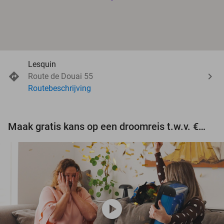
Lesquin
Route de Douai 55
Routebeschrijving
Maak gratis kans op een droomreis t.w.v. €3.000!
play_circle