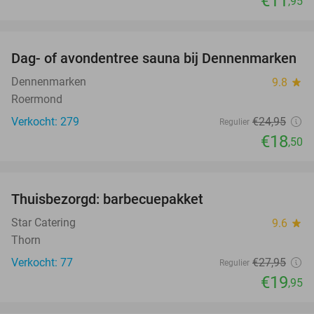
€11
,95
favorite_border
Dag- of avondentree sauna bij Dennenmarken
26%
Dennenmarken
9.8
star
Roermond
Verkocht: 279
€24
,95
Regulier
€18
,50
favorite_border
Thuisbezorgd: barbecuepakket
29%
Star Catering
9.6
star
Thorn
Verkocht: 77
€27
,95
Regulier
€19
,95
favorite_border