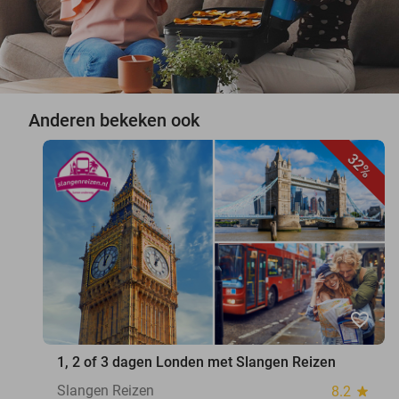
Anderen bekeken ook
32%
favorite_border
1, 2 of 3 dagen Londen met Slangen Reizen
Slangen Reizen
8.2
star