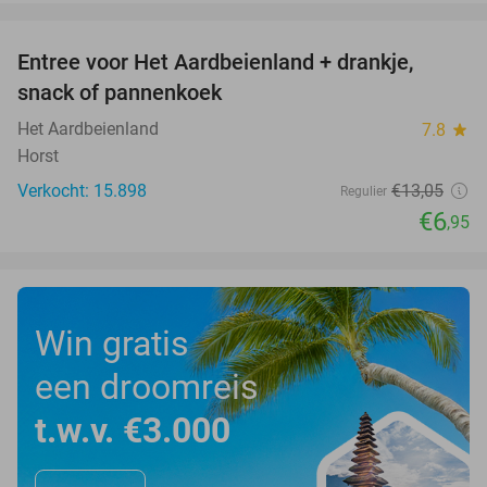
favorite_border
Entree voor Het Aardbeienland + drankje,
47%
snack of pannenkoek
Het Aardbeienland
7.8
star
Horst
Verkocht: 15.898
€13
,05
Regulier
€6
,95
Win gratis
een droomreis
t.w.v. €3.000