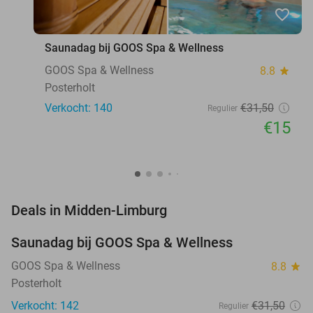
favorite_border
Saunadag bij GOOS Spa & Wellness
GOOS Spa & Wellness
8.8
star
Posterholt
Verkocht: 140
€31
,50
Regulier
€15
favorite_border
Deals in Midden-Limburg
Saunadag bij GOOS Spa & Wellness
52%
NEW
TODAY
GOOS Spa & Wellness
8.8
star
Posterholt
Verkocht: 142
€31
,50
Regulier