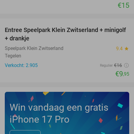
€15
favorite_border
Entree Speelpark Klein Zwitserland + minigolf
38%
+ drankje
Speelpark Klein Zwitserland
9.4
star
Tegelen
Verkocht: 2.905
€16
Regulier
€9
,95
Win vandaag een gratis
iPhone 17 Pro