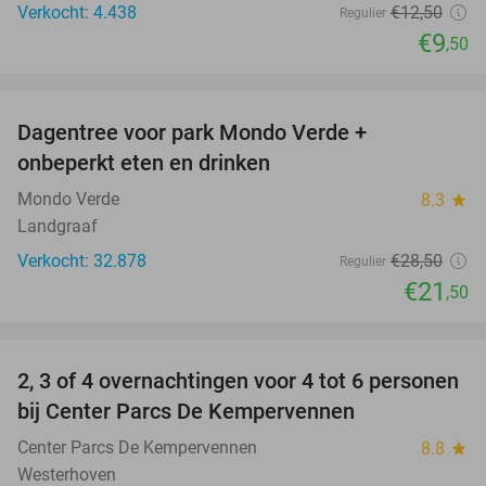
Verkocht: 4.438
€12
,50
Regulier
€9
,50
favorite_border
Dagentree voor park Mondo Verde +
25%
onbeperkt eten en drinken
Mondo Verde
8.3
star
Landgraaf
Verkocht: 32.878
€28
,50
Regulier
€21
,50
favorite_border
2, 3 of 4 overnachtingen voor 4 tot 6 personen
bij Center Parcs De Kempervennen
Center Parcs De Kempervennen
8.8
star
Westerhoven