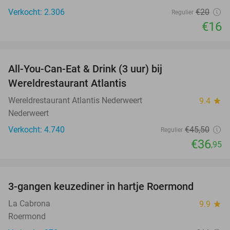
Verkocht: 2.306
€20
Regulier
€16
favorite_border
All-You-Can-Eat & Drink (3 uur) bij
19%
Wereldrestaurant Atlantis
Wereldrestaurant Atlantis Nederweert
9.4
star
Nederweert
Verkocht: 4.740
€45
,50
Regulier
€36
,95
favorite_border
3-gangen keuzediner in hartje Roermond
32%
La Cabrona
9.9
star
Roermond