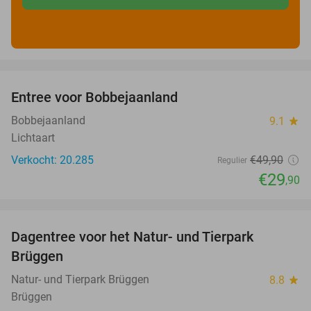
favorite_border
Entree voor Bobbejaanland
40%
Bobbejaanland
9.1
star
Lichtaart
Verkocht: 20.285
€49
,90
Regulier
€29
,90
favorite_border
Dagentree voor het Natur- und Tierpark
24%
Brüggen
Natur- und Tierpark Brüggen
8.8
star
Brüggen