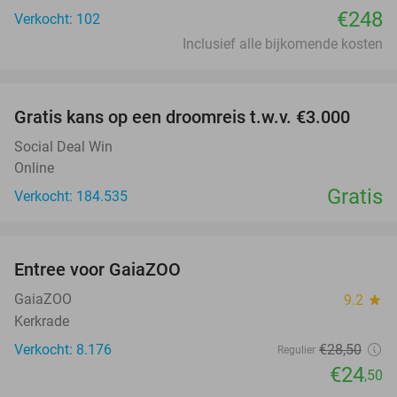
€248
Verkocht: 102
Inclusief alle bijkomende kosten
favorite_border
Gratis kans op een droomreis t.w.v. €3.000
Social Deal Win
Online
Gratis
Verkocht: 184.535
favorite_border
Entree voor GaiaZOO
14%
GaiaZOO
9.2
star
Kerkrade
Verkocht: 8.176
€28
,50
Regulier
€24
,50