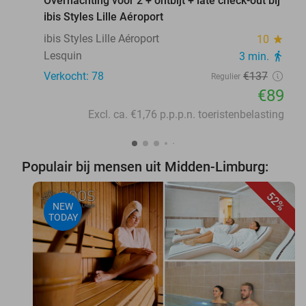
Overnachting voor 2 + ontbijt + late check-out bij
ibis Styles Lille Aéroport
ibis Styles Lille Aéroport
10
star
Lesquin
3 min.
directions_walk
Verkocht: 78
€137
Regulier
€89
Excl. ca. €1,76 p.p.p.n. toeristenbelasting
Populair bij mensen uit Midden-Limburg:
52%
NEW
TODAY