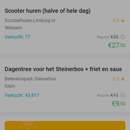
Scooter huren (halve of hele dag)
50%
Scooterhuren-Limburg.nl
9.5
star
Wessem
Verkocht: 77
€55
Regulier
€27
,50
favorite_border
Dagentree voor het Steinerbos + friet en saus
37%
Belevenispark Steinerbos
8.9
star
Stein
Verkocht: 43.817
€15
Regulier
€9
,50