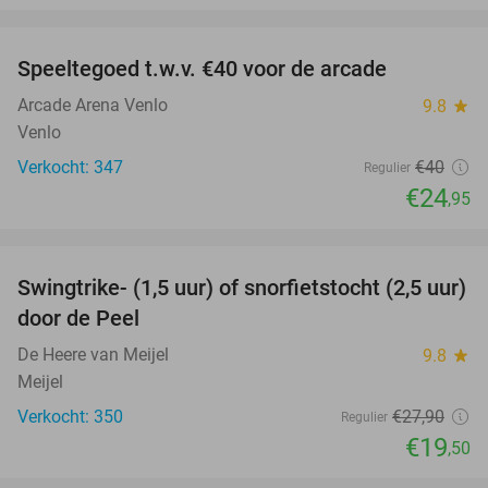
favorite_border
Speeltegoed t.w.v. €40 voor de arcade
38%
Arcade Arena Venlo
9.8
star
Venlo
Verkocht: 347
€40
Regulier
€24
,95
favorite_border
Swingtrike- (1,5 uur) of snorfietstocht (2,5 uur)
30%
door de Peel
De Heere van Meijel
9.8
star
Meijel
Verkocht: 350
€27
,90
Regulier
€19
,50
favorite_border