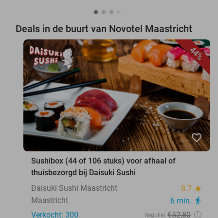
Deals in de buurt van Novotel Maastricht
44%
favorite_border
Sushibox (44 of 106 stuks) voor afhaal of
thuisbezorgd bij Daisuki Sushi
Daisuki Sushi Maastricht
8.7
star
Maastricht
6 min.
directions_walk
Verkocht: 300
€52
,80
Regulier