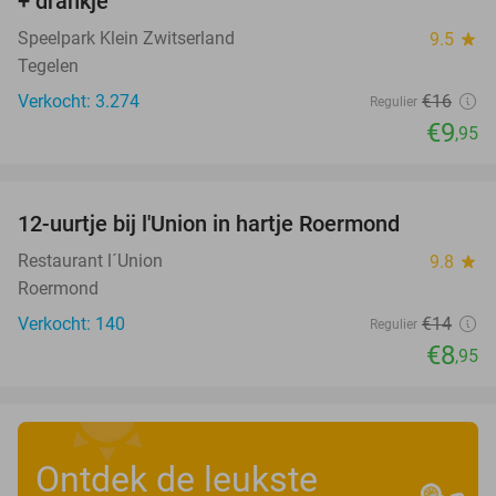
+ drankje
Speelpark Klein Zwitserland
9.5
star
Tegelen
Verkocht: 3.274
€16
Regulier
€9
,95
favorite_border
12-uurtje bij l'Union in hartje Roermond
36%
Restaurant l´Union
9.8
star
Roermond
Verkocht: 140
€14
Regulier
€8
,95
Ontdek de leukste