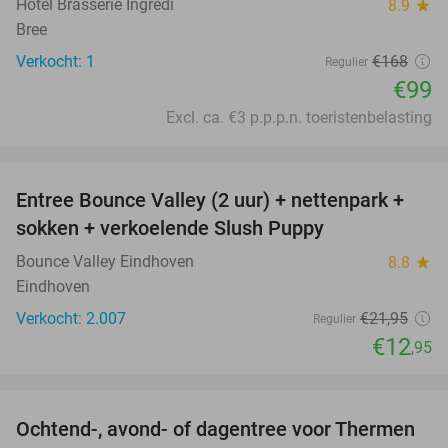
Hotel Brasserie Ingredi
8.9
star
Bree
Verkocht: 1
€168
Regulier
€99
Excl. ca. €3 p.p.p.n. toeristenbelasting
favorite_border
Entree Bounce Valley (2 uur) + nettenpark +
41%
sokken + verkoelende Slush Puppy
Bounce Valley Eindhoven
8.8
star
Eindhoven
Verkocht: 2.007
€21
,95
Regulier
€12
,95
favorite_border
Ochtend-, avond- of dagentree voor Thermen
25%