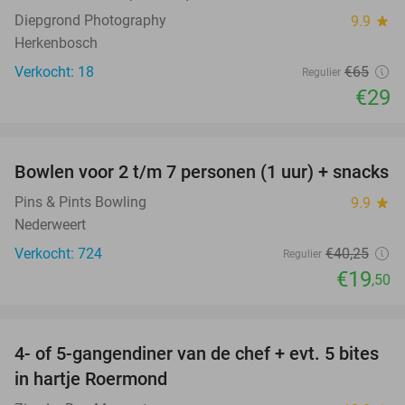
Diepgrond Photography
9.9
star
Herkenbosch
Verkocht: 18
€65
Regulier
€29
favorite_border
Bowlen voor 2 t/m 7 personen (1 uur) + snacks
52%
Pins & Pints Bowling
9.9
star
Nederweert
Verkocht: 724
€40
,25
Regulier
€19
,50
favorite_border
4- of 5-gangendiner van de chef + evt. 5 bites
21%
in hartje Roermond