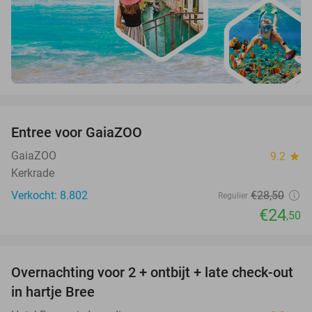
favorite_border
Entree voor GaiaZOO
14%
GaiaZOO
9.2
star
Kerkrade
Verkocht: 8.802
€28
,50
Regulier
€24
,50
favorite_border
Overnachting voor 2 + ontbijt + late check-out
41%
NEW
in hartje Bree
TODAY