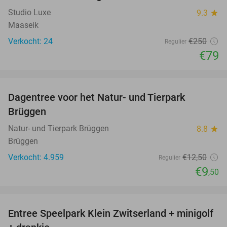
Studio Luxe
9.3
star
Maaseik
Verkocht: 24
€250
Regulier
€79
favorite_border
Dagentree voor het Natur- und Tierpark
24%
Brüggen
Natur- und Tierpark Brüggen
8.8
star
Brüggen
Verkocht: 4.959
€12
,50
Regulier
€9
,50
favorite_border
Entree Speelpark Klein Zwitserland + minigolf
38%