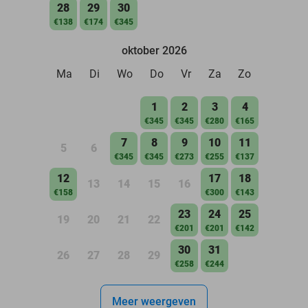
28
29
30
€138
€174
€345
oktober 2026
Ma
Di
Wo
Do
Vr
Za
Zo
1
2
3
4
€345
€345
€280
€165
7
8
9
10
11
5
6
€345
€345
€273
€255
€137
12
17
18
13
14
15
16
€158
€300
€143
23
24
25
19
20
21
22
€201
€201
€142
30
31
26
27
28
29
€258
€244
Meer weergeven