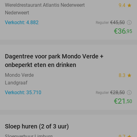
Wereldrestaurant Atlantis Nederweert
9.4
star
Nederweert
Verkocht: 4.882
€45
,50
Regulier
€36
,95
favorite_border
Dagentree voor park Mondo Verde +
25%
onbeperkt eten en drinken
Mondo Verde
8.3
star
Landgraaf
Verkocht: 35.710
€28
,50
Regulier
€21
,50
favorite_border
Sloep huren (2 of 3 uur)
26%
Sloepverhuur Limburg
9.7
star