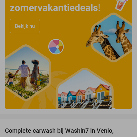
zomervakantiedeals
!
Bekijk nu
favorite_border
Complete carwash bij Washin7 in Venlo,
40%