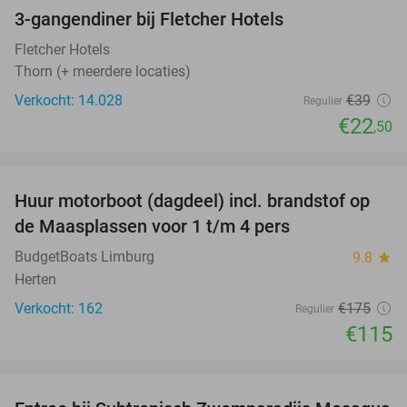
3-gangendiner bij Fletcher Hotels
42%
Fletcher Hotels
Thorn (+ meerdere locaties)
Verkocht: 14.028
€39
Regulier
€22
,50
favorite_border
Huur motorboot (dagdeel) incl. brandstof op
34%
de Maasplassen voor 1 t/m 4 pers
BudgetBoats Limburg
9.8
star
Herten
Verkocht: 162
€175
Regulier
€115
favorite_border