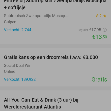
Entree bij Subtropisch Zwemparadijs Mosaqua
25%
+ softijsje
Subtropisch Zwemparadijs Mosaqua
8.2
star
Gulpen
Verkocht: 2.744
€17
,95
Regulier
€13
,50
favorite_border
Gratis kans op een droomreis t.w.v. €3.000
Social Deal Win
Online
Gratis
Verkocht: 189.922
favorite_border
All-You-Can-Eat & Drink (3 uur) bij
19%
Wereldrestaurant Atlantis