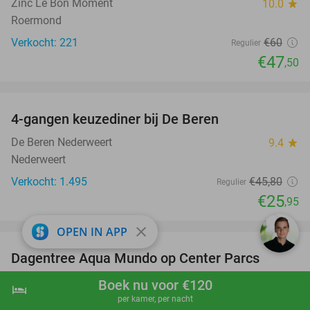
Zinc Le Bon Moment
10.0
star
Roermond
Verkocht: 221
€60
Regulier
€47
,50
favorite_border
4-gangen keuzediner bij De Beren
43%
De Beren Nederweert
9.4
star
Nederweert
Verkocht: 1.495
€45
,80
Regulier
€25
,95
favorite_border
close
OPEN IN APP
Dagentree Aqua Mundo op Center Parcs
33%
Limburgse Peel
Boek nu voor €120
hotel
shopping_cart
Boek nu
navigate_next
Aqua Mundo Limburgse Peel
per kamer, per nacht