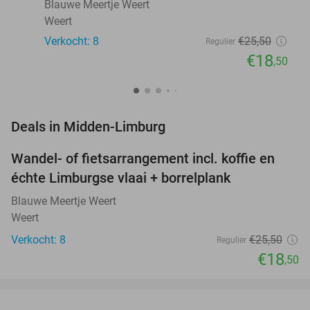
Blauwe Meertje Weert
Weert
Verkocht: 8
€25
,50
Regulier
€18
,50
favorite_border
Deals in Midden-Limburg
Wandel- of fietsarrangement incl. koffie en
27%
NEW
échte Limburgse vlaai + borrelplank
TODAY
Blauwe Meertje Weert
Weert
Verkocht: 8
€25
,50
Regulier
€18
,50
favorite_border