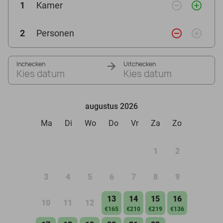
remove_circle_outline
add_circle_outline
1
Kamer
remove_circle_outline
add_circle_outline
2
Personen
Inchecken
Uitchecken
Kies datum
Kies datum
augustus 2026
Ma
Di
Wo
Do
Vr
Za
Zo
1
2
3
4
5
6
7
8
9
13
14
15
16
10
11
12
€165
€210
€219
€136