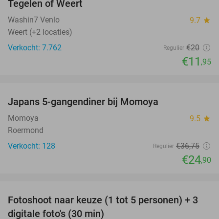
Tegelen of Weert
Washin7 Venlo
9.7
star
Weert (+2 locaties)
Verkocht: 7.762
€20
Regulier
€11
,95
favorite_border
Japans 5-gangendiner bij Momoya
32%
Momoya
9.5
star
Roermond
Verkocht: 128
€36
,75
Regulier
€24
,90
favorite_border
Fotoshoot naar keuze (1 tot 5 personen) + 3
55%
digitale foto's (30 min)