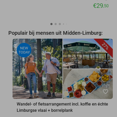
€29
,50
Populair bij mensen uit Midden-Limburg:
27%
NEW
TODAY
favorite_border
Wandel- of fietsarrangement incl. koffie en échte
Limburgse vlaai + borrelplank