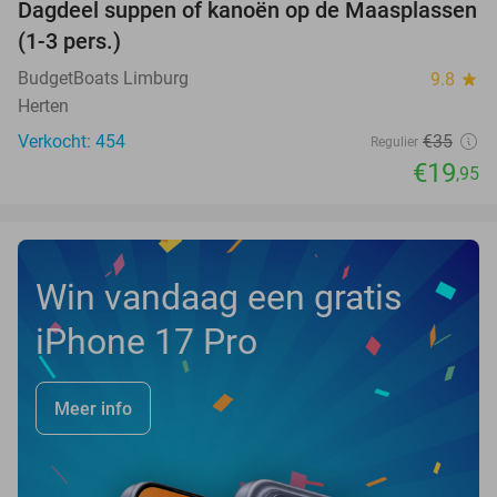
Dagdeel suppen of kanoën op de Maasplassen
43%
(1-3 pers.)
BudgetBoats Limburg
9.8
star
Herten
Verkocht: 454
€35
Regulier
€19
,95
Win vandaag een gratis
iPhone 17 Pro
Meer info