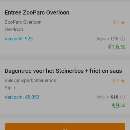
Entree ZooParc Overloon
34%
ZooParc Overloon
9.7
star
Overloon
Verkocht: 923
€25
Regulier
€16
,50
favorite_border
Dagentree voor het Steinerbos + friet en saus
37%
Belevenispark Steinerbos
8.9
star
Stein
Verkocht: 45.050
€15
Regulier
€9
,50