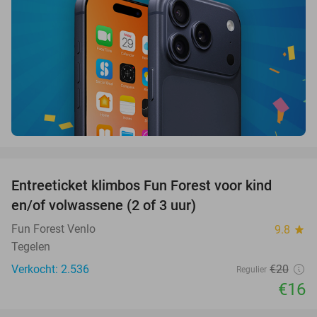
favorite_border
Entreeticket klimbos Fun Forest voor kind
20%
en/of volwassene (2 of 3 uur)
Fun Forest Venlo
9.8
star
Tegelen
Verkocht: 2.536
€20
Regulier
€16
favorite_border