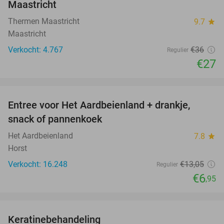
Maastricht
Thermen Maastricht
9.7
star
Maastricht
Verkocht: 4.767
€36
Regulier
€27
favorite_border
Entree voor Het Aardbeienland + drankje,
47%
snack of pannenkoek
Het Aardbeienland
7.8
star
Horst
Verkocht: 16.248
€13
,05
Regulier
€6
,95
favorite_border
Keratinebehandeling
68%