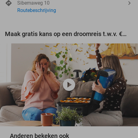
Sibemaweg 10
Routebeschrijving
Maak gratis kans op een droomreis t.w.v. €3.000!
play_circle
Anderen bekeken ook