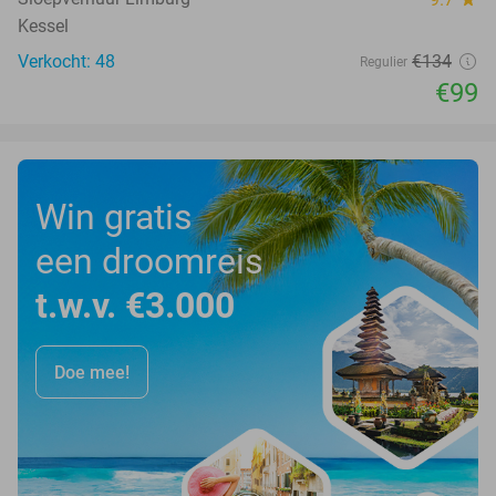
Kessel
Verkocht: 48
€134
Regulier
€99
Win gratis
een droomreis
t.w.v. €3.000
Doe mee!