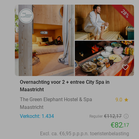
28%
favorite_border
Overnachting voor 2 + entree City Spa in
Maastricht
The Green Elephant Hostel & Spa
9.0
star
Maastricht
Verkocht: 1.434
€112
,17
Regulier
€82
,17
Excl. ca. €6,95 p.p.p.n. toeristenbelasting