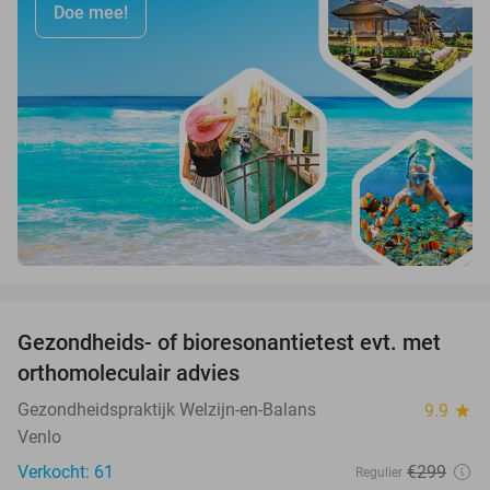
Doe mee!
favorite_border
Gezondheids- of bioresonantietest evt. met
52%
orthomoleculair advies
Gezondheidspraktijk Welzijn-en-Balans
9.9
star
Venlo
Verkocht: 61
€299
Regulier