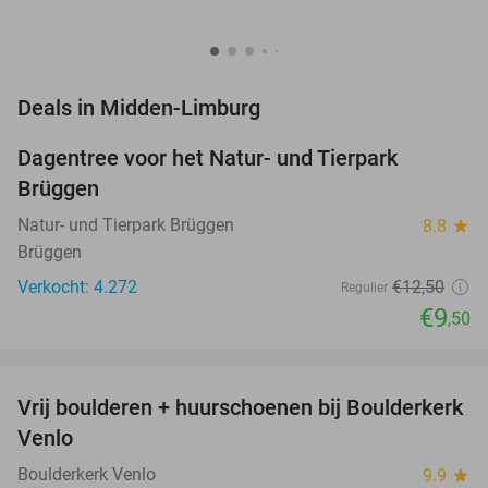
favorite_border
Deals in Midden-Limburg
Dagentree voor het Natur- und Tierpark
24%
Brüggen
Natur- und Tierpark Brüggen
8.8
star
Brüggen
Verkocht: 4.272
€12
,50
Regulier
€9
,50
favorite_border
Vrij boulderen + huurschoenen bij Boulderkerk
30%
NEW
Venlo
TODAY
Boulderkerk Venlo
9.9
star