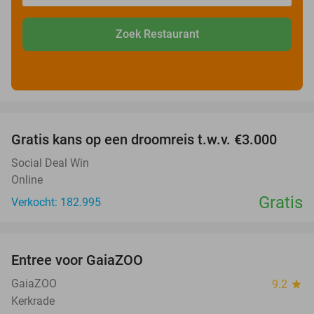
Zoek Restaurant
favorite_border
Gratis kans op een droomreis t.w.v. €3.000
Social Deal Win
Online
Gratis
Verkocht: 182.995
favorite_border
Entree voor GaiaZOO
14%
GaiaZOO
9.2
star
Kerkrade