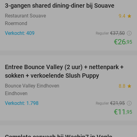
3-gangen shared dining-diner bij Souave
28%
Restaurant Souave
9.4
star
Roermond
Verkocht: 409
€37
,50
Regulier
€26
,95
favorite_border
Entree Bounce Valley (2 uur) + nettenpark +
46%
sokken + verkoelende Slush Puppy
Bounce Valley Eindhoven
8.8
star
Eindhoven
Verkocht: 1.798
€21
,95
Regulier
€11
,95
favorite_border
Complete carwash bij Washin7 in Venlo,