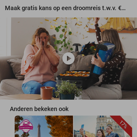
Maak gratis kans op een droomreis t.w.v. €3.000!
play_circle
Anderen bekeken ook
17%