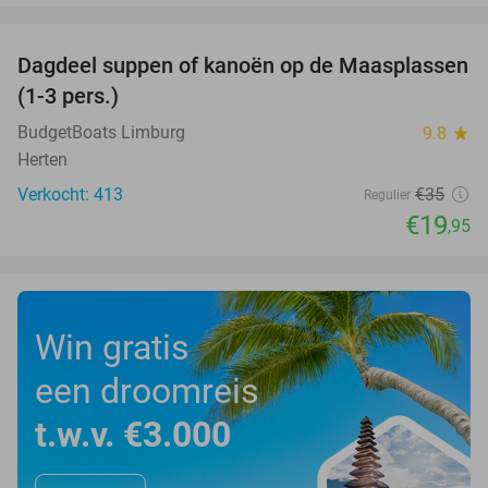
favorite_border
Dagdeel suppen of kanoën op de Maasplassen
43%
(1-3 pers.)
BudgetBoats Limburg
9.8
star
Herten
Verkocht: 413
€35
Regulier
€19
,95
Win gratis
een droomreis
t.w.v. €3.000