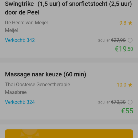
Swingtrike- (1,5 uur) of snorfietstocht (2,5 uur)
30%
door de Peel
De Heere van Meijel
9.8
star
Meijel
Verkocht: 342
€27
,90
Regulier
€19
,50
favorite_border
Massage naar keuze (60 min)
22%
Thai Oosterse Geneestherapie
10.0
star
Maasbree
Verkocht: 324
€70
,30
Regulier
€55