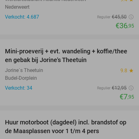
Nederweert
Verkocht: 4.687
€45
,50
Regulier
€36
,95
favorite_border
Mini-proeverij + evt. wandeling + koffie/thee
39%
en gebak bij Jorine's Theetuin
Jorine´s Theetuin
9.8
star
Budel-Dorplein
Verkocht: 34
€12
,95
Regulier
€7
,95
favorite_border
Huur motorboot (dagdeel) incl. brandstof op
34%
de Maasplassen voor 1 t/m 4 pers