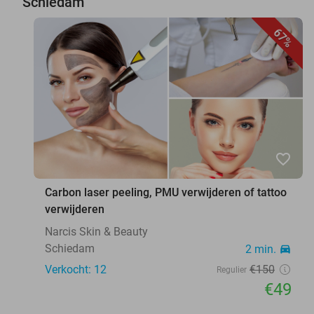
Schiedam
67%
favorite_border
Carbon laser peeling, PMU verwijderen of tattoo
verwijderen
Narcis Skin & Beauty
Schiedam
2 min.
directions_car
Verkocht: 12
€150
Regulier
€49