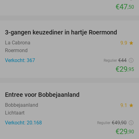
€47
,50
favorite_border
3-gangen keuzediner in hartje Roermond
32%
La Cabrona
9.9
star
Roermond
Verkocht: 367
€44
Regulier
€29
,95
favorite_border
Entree voor Bobbejaanland
40%
Bobbejaanland
9.1
star
Lichtaart
Verkocht: 20.168
€49
,90
Regulier
€29
,90