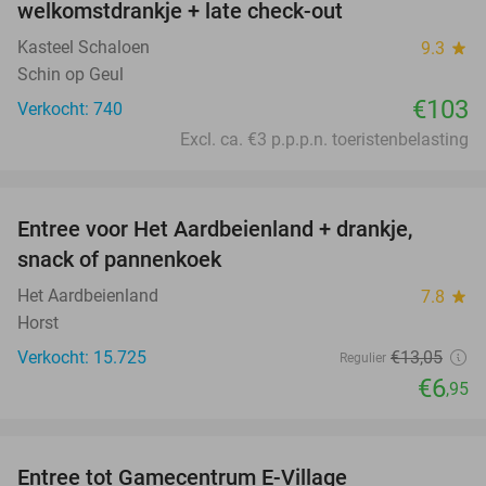
welkomstdrankje + late check-out
Kasteel Schaloen
9.3
star
Schin op Geul
€103
Verkocht: 740
Excl. ca. €3 p.p.p.n. toeristenbelasting
favorite_border
Entree voor Het Aardbeienland + drankje,
47%
snack of pannenkoek
Het Aardbeienland
7.8
star
Horst
Verkocht: 15.725
€13
,05
Regulier
€6
,95
favorite_border
Entree tot Gamecentrum E-Village
34%