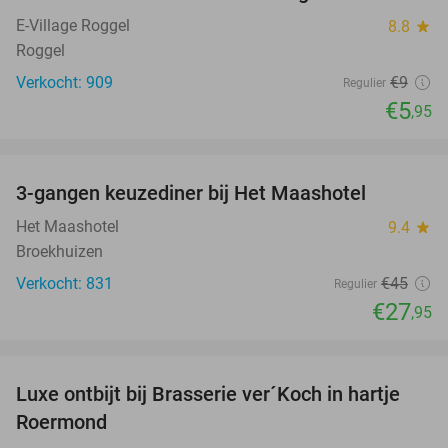
E-Village Roggel
8.8
star
Roggel
Verkocht: 909
€9
Regulier
€5
,95
favorite_border
3-gangen keuzediner bij Het Maashotel
38%
Het Maashotel
9.4
star
Broekhuizen
Verkocht: 831
€45
Regulier
€27
,95
favorite_border
Luxe ontbijt bij Brasserie ver´Koch in hartje
26%
Roermond