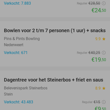
Verkocht: 7.883
€28
,50
Regulier
€24
,50
favorite_border
Bowlen voor 2 t/m 7 personen (1 uur) + snacks
52%
Pins & Pints Bowling
9.9
star
Nederweert
Verkocht: 671
€40
,25
Regulier
€19
,50
favorite_border
Dagentree voor het Steinerbos + friet en saus
37%
Belevenispark Steinerbos
8.9
star
Stein
Verkocht: 43.483
€15
Regulier
€9
,50