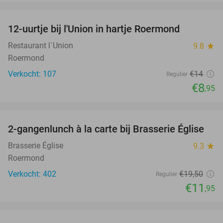
favorite_border
12-uurtje bij l'Union in hartje Roermond
36%
Restaurant l´Union
9.8
star
Roermond
Verkocht: 107
€14
Regulier
€8
,95
favorite_border
2-gangenlunch à la carte bij Brasserie Église
39%
Brasserie Église
9.3
star
Roermond
Verkocht: 402
€19
,50
Regulier
€11
,95
favorite_border