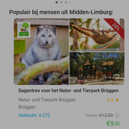
Populair bij mensen uit Midden-Limburg:
24%
favorite_border
Dagentree voor het Natur- und Tierpark Brüggen
Natur- und Tierpark Brüggen
8.8
star
Brüggen
Verkocht: 4.272
€12
,50
Regulier
€9
,50