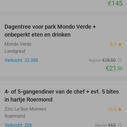
€145
favorite_border
Dagentree voor park Mondo Verde +
25%
onbeperkt eten en drinken
Mondo Verde
8.3
star
Landgraaf
Verkocht: 32.086
€28
,50
Regulier
€21
,50
favorite_border
4- of 5-gangendiner van de chef + evt. 5 bites
21%
in hartje Roermond
Zinc Le Bon Moment
10.0
star
Roermond
Verkocht: 206
€60
Regulier