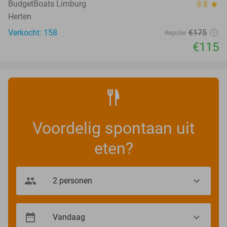
BudgetBoats Limburg
9.8
star
Herten
Verkocht: 158
€175
Regulier
€115
Voordelig spontaan uit
eten?