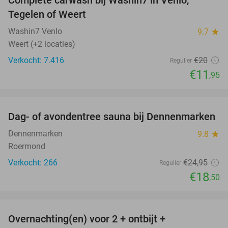
40%
Tegelen of Weert
Washin7 Venlo
9.7
star
Weert (+2 locaties)
Verkocht: 7.416
€20
Regulier
€11
,95
favorite_border
Dag- of avondentree sauna bij Dennenmarken
26%
Dennenmarken
9.8
star
Roermond
Verkocht: 266
€24
,95
Regulier
€18
,50
favorite_border
Overnachting(en) voor 2 + ontbijt +