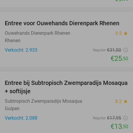
favorite_border
Entree voor Ouwehands Dierenpark Rhenen
19%
Ouwehands Dierenpark Rhenen
9.5
star
Rhenen
Verkocht: 2.933
€31
,50
Regulier
€25
,50
favorite_border
Entree bij Subtropisch Zwemparadijs Mosaqua
25%
+ softijsje
Subtropisch Zwemparadijs Mosaqua
8.2
star
Gulpen
Verkocht: 2.088
€17
,95
Regulier
€13
,50