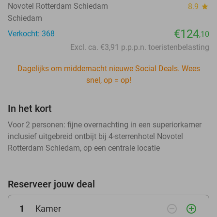
Novotel Rotterdam Schiedam
8.9
star
Schiedam
€124
Verkocht: 368
,10
Excl. ca. €3,91 p.p.p.n. toeristenbelasting
Dagelijks om middernacht nieuwe Social Deals. Wees
snel, op = op!
In het kort
Voor 2 personen: fijne overnachting in een superiorkamer
inclusief uitgebreid ontbijt bij 4-sterrenhotel Novotel
Rotterdam Schiedam, op een centrale locatie
Reserveer jouw deal
remove_circle_outline
add_circle_outline
1
Kamer