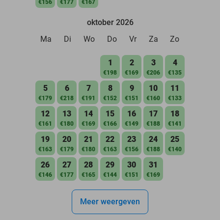
€156
€177
€167
oktober 2026
Ma
Di
Wo
Do
Vr
Za
Zo
1
2
3
4
€198
€169
€206
€135
5
6
7
8
9
10
11
€179
€218
€191
€152
€151
€160
€133
12
13
14
15
16
17
18
€161
€180
€169
€166
€149
€188
€141
19
20
21
22
23
24
25
€163
€179
€180
€163
€156
€188
€140
26
27
28
29
30
31
€146
€177
€165
€144
€151
€169
Meer weergeven