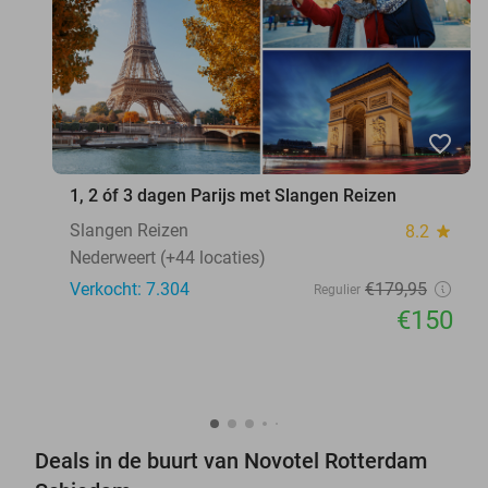
favorite_border
1, 2 óf 3 dagen Parijs met Slangen Reizen
Slangen Reizen
8.2
star
Nederweert (+44 locaties)
Verkocht: 7.304
€179
,95
Regulier
€150
Deals in de buurt van Novotel Rotterdam