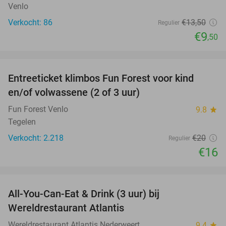
Venlo
Verkocht: 86
€13
,50
Regulier
€9
,50
favorite_border
Entreeticket klimbos Fun Forest voor kind
20%
en/of volwassene (2 of 3 uur)
Fun Forest Venlo
9.8
star
Tegelen
Verkocht: 2.218
€20
Regulier
€16
favorite_border
All-You-Can-Eat & Drink (3 uur) bij
19%
Wereldrestaurant Atlantis
Wereldrestaurant Atlantis Nederweert
9.4
star