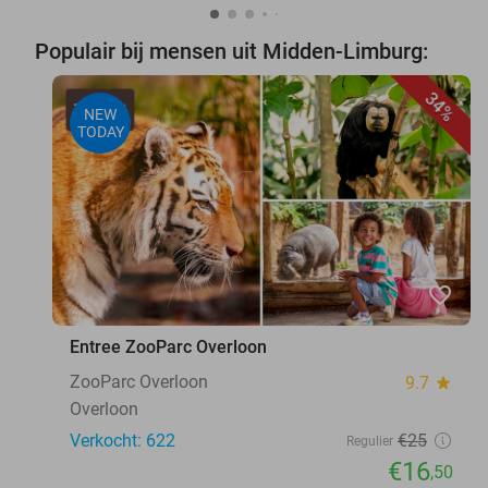
Populair bij mensen uit Midden-Limburg:
34%
NEW
TODAY
favorite_border
Entree ZooParc Overloon
ZooParc Overloon
9.7
star
Overloon
Verkocht: 622
€25
Regulier
€16
,50