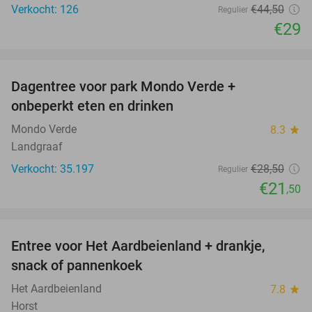
Verkocht: 126
€44
,50
Regulier
€29
favorite_border
Dagentree voor park Mondo Verde +
25%
onbeperkt eten en drinken
Mondo Verde
8.3
star
Landgraaf
Verkocht: 35.197
€28
,50
Regulier
€21
,50
favorite_border
Entree voor Het Aardbeienland + drankje,
47%
snack of pannenkoek
Het Aardbeienland
7.8
star
Horst