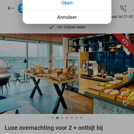
Open
7 dagen per week beschikbaar
Annuleer
Bereikbaar tot 21:00
10+ miljoen leden
9,4
op basis van
206.346 reviews
Ontdek 15.000+ deals
43%
7 dagen per week beschikbaar
10+ miljoen leden
favorite_border
Luxe overnachting voor 2 + ontbijt bij