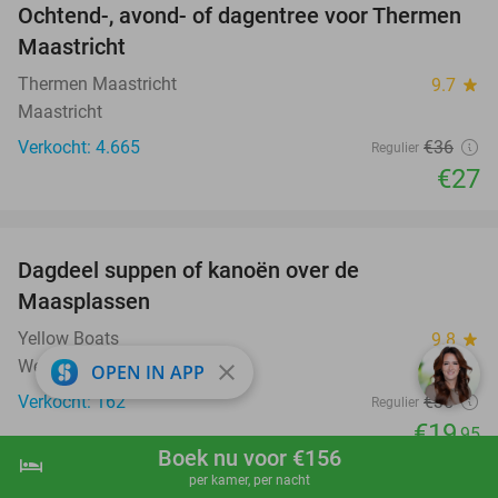
Ochtend-, avond- of dagentree voor Thermen
25%
Maastricht
Thermen Maastricht
9.7
star
Maastricht
Verkocht: 4.665
€36
Regulier
€27
favorite_border
Dagdeel suppen of kanoën over de
43%
Maasplassen
Yellow Boats
9.8
star
Wessem
close
OPEN IN APP
Verkocht: 162
€35
Regulier
€19
,95
Boek nu voor €156
hotel
shopping_cart
Boek nu
navigate_next
favorite_border
per kamer, per nacht