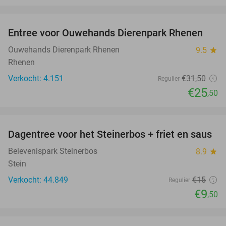
favorite_border
Entree voor Ouwehands Dierenpark Rhenen
19%
Ouwehands Dierenpark Rhenen
9.5
star
Rhenen
Verkocht: 4.151
€31
,50
Regulier
€25
,50
favorite_border
Dagentree voor het Steinerbos + friet en saus
37%
Belevenispark Steinerbos
8.9
star
Stein
Verkocht: 44.849
€15
Regulier
€9
,50
favorite_border