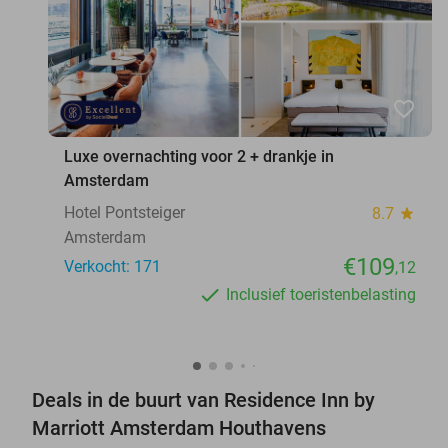
favorite_border
Luxe overnachting voor 2 + drankje in
Amsterdam
Hotel Pontsteiger
8.7
star
Amsterdam
€109
Verkocht: 171
,12
Inclusief toeristenbelasting
Deals in de buurt van Residence Inn by
Marriott Amsterdam Houthavens