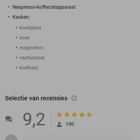
Nespresso-koffiezetapparaat
Keuken:
kookplaat
oven
magnetron
vaatwasser
koelkast
Selectie van recensies
info_outlined
9,2
190