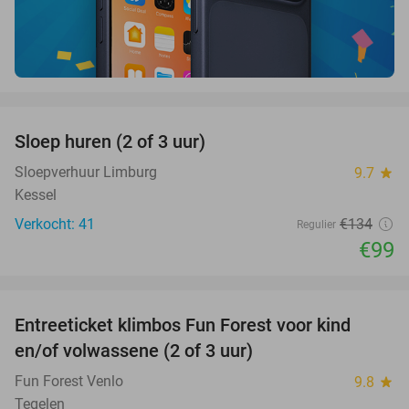
favorite_border
Sloep huren (2 of 3 uur)
26%
Sloepverhuur Limburg
9.7
star
Kessel
Verkocht: 41
€134
Regulier
€99
favorite_border
Entreeticket klimbos Fun Forest voor kind
20%
en/of volwassene (2 of 3 uur)
Fun Forest Venlo
9.8
star
Tegelen