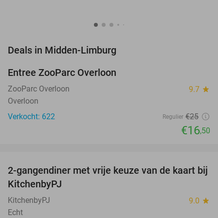
favorite_border
Deals in Midden-Limburg
Entree ZooParc Overloon
34%
NEW
TODAY
ZooParc Overloon
9.7
star
Overloon
Verkocht: 622
€25
Regulier
€16
,50
favorite_border
2-gangendiner met vrije keuze van de kaart bij
23%
KitchenbyPJ
KitchenbyPJ
9.0
star
Echt