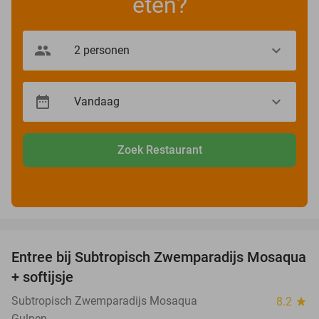
eten?
Zoek Restaurant
favorite_border
Entree bij Subtropisch Zwemparadijs Mosaqua
25%
+ softijsje
Subtropisch Zwemparadijs Mosaqua
8.2
star
Gulpen