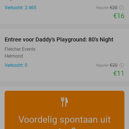
Verkocht: 2.465
€20
Regulier
€16
favorite_border
Entree voor Daddy's Playground: 80's Night
45%
NEW
TODAY
Fletcher Events
Helmond
Verkocht: 0
€20
Regulier
€11
Voordelig spontaan uit