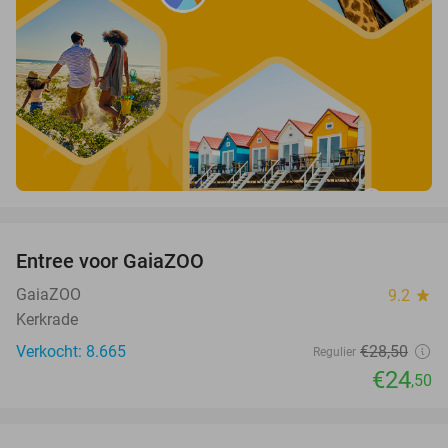
favorite_border
Entree voor GaiaZOO
14%
GaiaZOO
9.2
star
Kerkrade
Verkocht: 8.665
€28
,50
Regulier
€24
,50
favorite_border