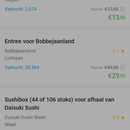
Verkocht: 2.674
€17
,95
Regulier
€13
,50
favorite_border
Entree voor Bobbejaanland
40%
Bobbejaanland
9.1
star
Lichtaart
Verkocht: 20.564
€49
,90
Regulier
€29
,90
favorite_border
Sushibox (44 of 106 stuks) voor afhaal van
35%
Daisuki Sushi
Daisuki Sushi Weert
9.4
star
Weert