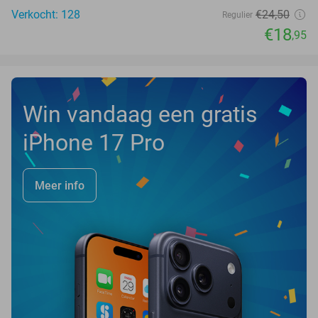
Verkocht: 128
€24
,50
Regulier
€18
,95
Win vandaag een gratis
iPhone 17 Pro
Meer info