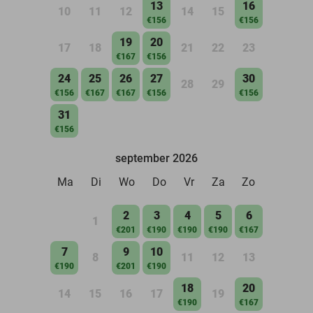
13
16
10
11
12
14
15
€156
€156
19
20
17
18
21
22
23
€167
€156
24
25
26
27
30
28
29
€156
€167
€167
€156
€156
31
€156
september 2026
Ma
Di
Wo
Do
Vr
Za
Zo
2
3
4
5
6
1
€201
€190
€190
€190
€167
7
9
10
8
11
12
13
€190
€201
€190
18
20
14
15
16
17
19
€190
€167