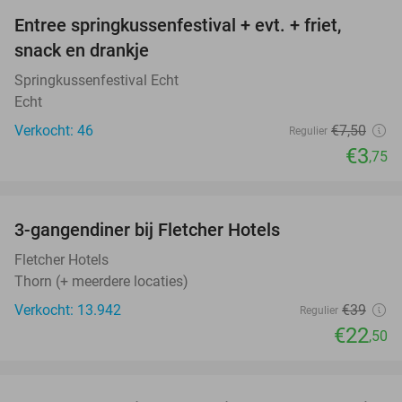
Entree springkussenfestival + evt. + friet,
50%
snack en drankje
Springkussenfestival Echt
Echt
Verkocht: 46
€7
,50
Regulier
€3
,75
favorite_border
3-gangendiner bij Fletcher Hotels
42%
Fletcher Hotels
Thorn (+ meerdere locaties)
Verkocht: 13.942
€39
Regulier
€22
,50
favorite_border