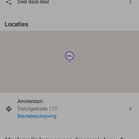
Deel deze deal
Locaties
hotel
Amsterdam
Danzigerkade 177
Routebeschrijving