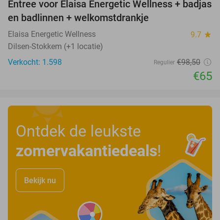
Entree voor Elaisa Energetic Wellness + badjas
34%
en badlinnen + welkomstdrankje
Elaisa Energetic Wellness
9.7
star
Dilsen-Stokkem (+1 locatie)
Verkocht: 1.598
€98
,50
Regulier
€65
Ontdek de leukste
zomervakantiedeals
!
Bekijk nu