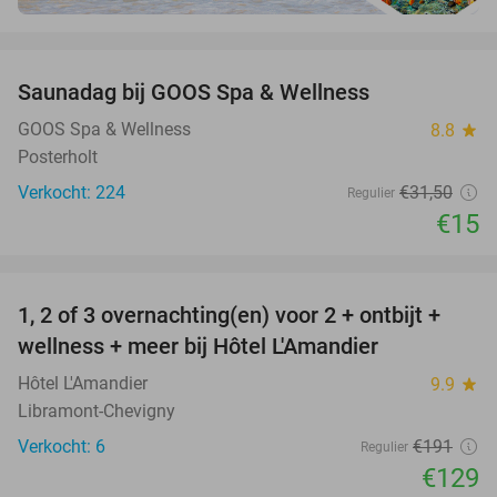
favorite_border
Saunadag bij GOOS Spa & Wellness
52%
GOOS Spa & Wellness
8.8
star
Posterholt
Verkocht: 224
€31
,50
Regulier
€15
favorite_border
1, 2 of 3 overnachting(en) voor 2 + ontbijt +
32%
NEW
wellness + meer bij Hôtel L'Amandier
TODAY
Hôtel L'Amandier
9.9
star
Libramont-Chevigny
Verkocht: 6
€191
Regulier
€129