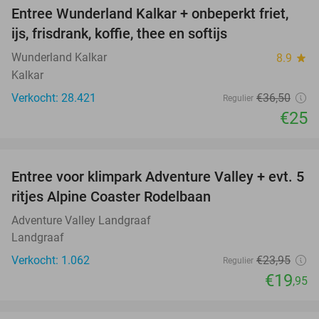
Entree Wunderland Kalkar + onbeperkt friet,
32%
ijs, frisdrank, koffie, thee en softijs
Wunderland Kalkar
8.9
star
Kalkar
Verkocht: 28.421
€36
,50
Regulier
€25
favorite_border
Entree voor klimpark Adventure Valley + evt. 5
17%
ritjes Alpine Coaster Rodelbaan
Adventure Valley Landgraaf
Landgraaf
Verkocht: 1.062
€23
,95
Regulier
€19
,95
favorite_border