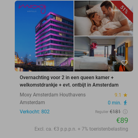
51%
favorite_border
Overnachting voor 2 in een queen kamer +
welkomstdrankje + evt. ontbijt in Amsterdam
Moxy Amsterdam Houthavens
9.1
star
Amsterdam
0 min.
directions_walk
Verkocht: 802
€181
Regulier
€89
Excl. ca. €3 p.p.p.n. + 7% toeristenbelasting