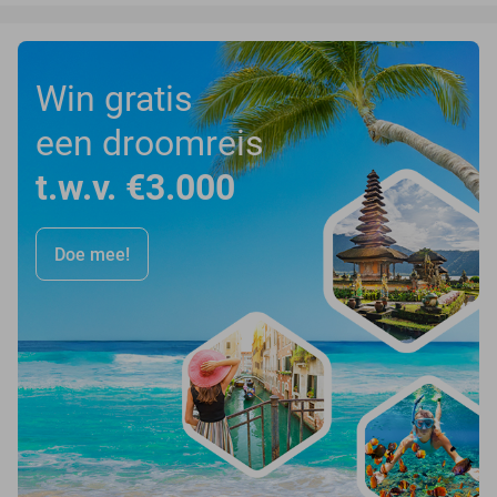
Win gratis
een droomreis
t.w.v. €3.000
Doe mee!