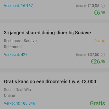
Verkocht: 16.167
€13
,05
Regulier
€6
,95
favorite_border
3-gangen shared dining-diner bij Souave
28%
Restaurant Souave
9.4
star
Roermond
Verkocht: 427
€37
,50
Regulier
€26
,95
favorite_border
Gratis kans op een droomreis t.w.v. €3.000
Social Deal Win
Online
Gratis
Verkocht: 188.646