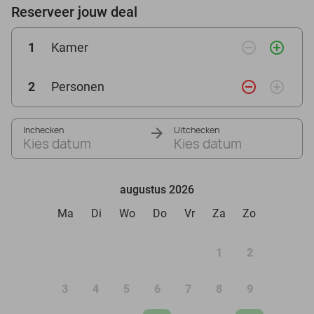
Reserveer jouw deal
remove_circle_outline
add_circle_outline
1
Kamer
remove_circle_outline
add_circle_outline
2
Personen
Inchecken
Uitchecken
Kies datum
Kies datum
augustus 2026
Ma
Di
Wo
Do
Vr
Za
Zo
1
2
3
4
5
6
7
8
9