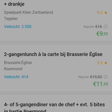
+ drankje
Speelpark Klein Zwitserland
9.5
star
Tegelen
Verkocht: 2.950
€16
Regulier
€9
,95
favorite_border
2-gangenlunch à la carte bij Brasserie Église
39%
Brasserie Église
9.3
star
Roermond
Verkocht: 414
€19
,50
Regulier
€11
,95
favorite_border
4- of 5-gangendiner van de chef + evt. 5 bites
21%
in hartje Roermond