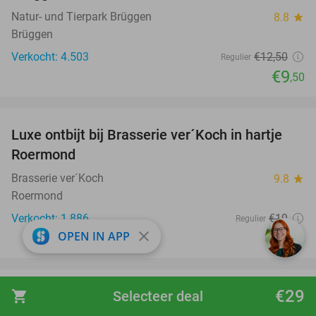
Natur- und Tierpark Brüggen
8.8
star
Brüggen
Verkocht: 4.503
€12
,50
Regulier
€9
,50
favorite_border
Luxe ontbijt bij Brasserie ver´Koch in hartje
26%
Roermond
Brasserie ver´Koch
9.8
star
Roermond
Verkocht: 1.886
€19
Regulier
close
€14
OPEN IN APP
favorite_border
€29
All-You-Can-Eat à la carte (2,5 uur, 40
shopping_cart
Selecteer deal
28%
gerechten) + aperitief bij A LAPIDE