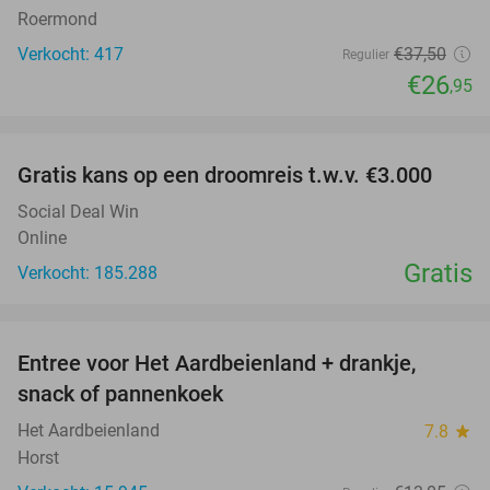
Roermond
Verkocht: 417
€37
,50
Regulier
€26
,95
favorite_border
Gratis kans op een droomreis t.w.v. €3.000
Social Deal Win
Online
Gratis
Verkocht: 185.288
favorite_border
Entree voor Het Aardbeienland + drankje,
47%
snack of pannenkoek
Het Aardbeienland
7.8
star
Horst