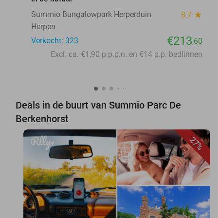
Summio Bungalowpark Herperduin
8.7
star
Herpen
€213
Verkocht: 323
,60
Excl. ca. €1,90 p.p.p.n. en €14 p.p. bedlinnen
Deals in de buurt van Summio Parc De
Berkenhorst
27%