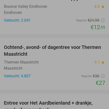
Bounce Valley Eindhoven
8.8
star
Eindhoven
Verkocht: 2.041
€21
,95
Regulier
€12
,95
favorite_border
Ochtend-, avond- of dagentree voor Thermen
25%
Maastricht
Thermen Maastricht
9.7
star
Maastricht
Verkocht: 4.807
€36
Regulier
€27
favorite_border
Entree voor Het Aardbeienland + drankje,
47%