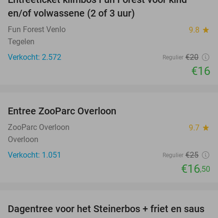
20%
en/of volwassene (2 of 3 uur)
Fun Forest Venlo
9.8
star
Tegelen
Verkocht: 2.572
€20
Regulier
€16
favorite_border
Entree ZooParc Overloon
34%
ZooParc Overloon
9.7
star
Overloon
Verkocht: 1.051
€25
Regulier
€16
,50
favorite_border
Dagentree voor het Steinerbos + friet en saus
37%