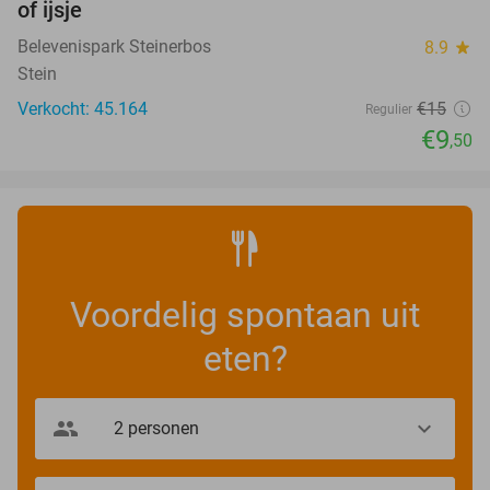
of ijsje
Belevenispark Steinerbos
8.9
star
Stein
Verkocht: 45.164
€15
Regulier
€9
,50
Voordelig spontaan uit
eten?