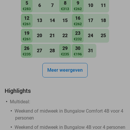
5
8
9
6
7
10
11
€283
€313
€262
12
16
13
14
15
17
18
€261
€262
19
23
20
21
22
24
25
€261
€232
26
29
30
27
28
31
€235
€235
€196
Meer weergeven
Highlights
Multideal:
Weekend of midweek in Bungalow Comfort 4B voor 4
personen
Weekend of midweek in Bungalow 4B voor 4 personen