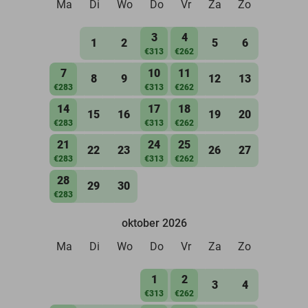
Ma
Di
Wo
Do
Vr
Za
Zo
3
4
1
2
5
6
€313
€262
7
10
11
8
9
12
13
€283
€313
€262
14
17
18
15
16
19
20
€283
€313
€262
21
24
25
22
23
26
27
€283
€313
€262
28
29
30
€283
oktober 2026
Ma
Di
Wo
Do
Vr
Za
Zo
1
2
3
4
€313
€262