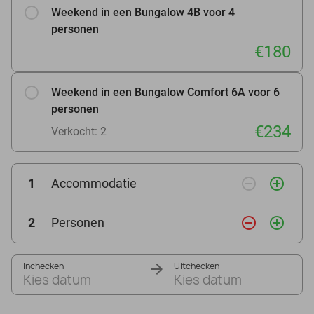
Weekend in een Bungalow 4B voor 4
personen
€180
Weekend in een Bungalow Comfort 6A voor 6
personen
€234
Verkocht: 2
remove_circle_outline
add_circle_outline
1
Accommodatie
remove_circle_outline
add_circle_outline
2
Personen
Inchecken
Uitchecken
Kies datum
Kies datum