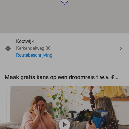
Kootwijk
Kerkendelweg 30
Routebeschrijving
Maak gratis kans op een droomreis t.w.v. €3.000!
play_circle