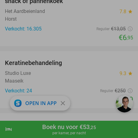
snack of pannenkoek
Het Aardbeienland
7.8
star
Horst
Verkocht: 16.305
€13
,05
Regulier
€6
,95
favorite_border
Keratinebehandeling
68%
Studio Luxe
9.3
star
Maaseik
Verkocht: 24
€250
Regulier
€79
close
OPEN IN APP
favorite_border
Dagentree voor het Natur- und Tierpark
24%
Boek nu voor €53
,25
hotel
shopping_cart
Boek nu
navigate_next
Brüggen
per kamer, per nacht