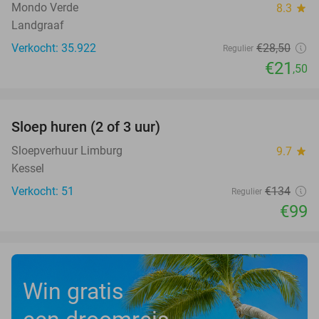
Mondo Verde
8.3
star
Landgraaf
Verkocht: 35.922
€28
,50
Regulier
€21
,50
favorite_border
Sloep huren (2 of 3 uur)
26%
Sloepverhuur Limburg
9.7
star
Kessel
Verkocht: 51
€134
Regulier
€99
Win gratis