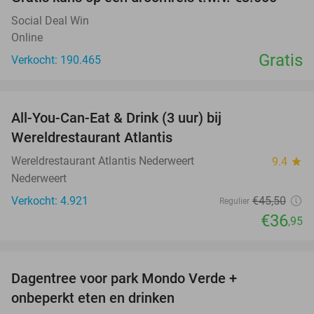
Social Deal Win
Online
Gratis
Verkocht: 190.465
favorite_border
All-You-Can-Eat & Drink (3 uur) bij
19%
Wereldrestaurant Atlantis
Wereldrestaurant Atlantis Nederweert
9.4
star
Nederweert
Verkocht: 4.921
€45
,50
Regulier
€36
,95
favorite_border
Dagentree voor park Mondo Verde +
25%
onbeperkt eten en drinken