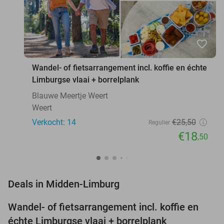
favorite_border
Wandel- of fietsarrangement incl. koffie en échte
Limburgse vlaai + borrelplank
Blauwe Meertje Weert
Weert
Verkocht: 14
€25
,50
Regulier
€18
,50
favorite_border
Deals in Midden-Limburg
Wandel- of fietsarrangement incl. koffie en
27%
NEW
échte Limburgse vlaai + borrelplank
TODAY