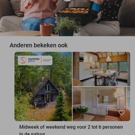
Anderen bekeken ook
favorite_border
Midweek of weekend weg voor 2 tot 6 personen
in de natuur