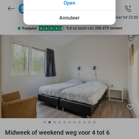
Open
Annuleer
Bereikbaar tot 23:00
Ontdek 15.000+ deals
7 dagen per week beschikbaar
10+ miljoen leden
9,4
op basis van
206.479 reviews
Ontdek 15.000+ deals
7 dagen per week beschikbaar
10+ miljoen leden
favorite_border
Midweek of weekend weg voor 4 tot 6