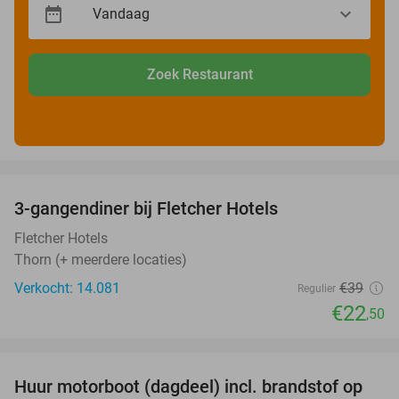
Zoek Restaurant
favorite_border
3-gangendiner bij Fletcher Hotels
42%
Fletcher Hotels
Thorn (+ meerdere locaties)
Verkocht: 14.081
€39
Regulier
€22
,50
favorite_border
Huur motorboot (dagdeel) incl. brandstof op
34%