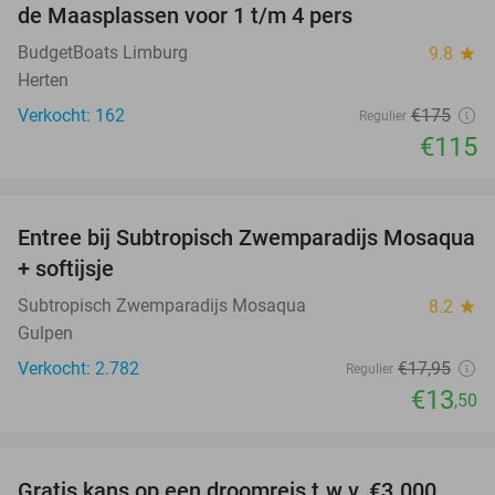
de Maasplassen voor 1 t/m 4 pers
BudgetBoats Limburg
9.8
star
Herten
Verkocht: 162
€175
Regulier
€115
favorite_border
Entree bij Subtropisch Zwemparadijs Mosaqua
25%
+ softijsje
Subtropisch Zwemparadijs Mosaqua
8.2
star
Gulpen
Verkocht: 2.782
€17
,95
Regulier
€13
,50
favorite_border
Gratis kans op een droomreis t.w.v. €3.000