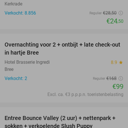
Kerkrade
Verkocht: 8.856
€28
,50
Regulier
€24
,50
favorite_border
Overnachting voor 2 + ontbijt + late check-out
41%
NEW
in hartje Bree
TODAY
Hotel Brasserie Ingredi
8.9
star
Bree
Verkocht: 2
€168
Regulier
€99
Excl. ca. €3 p.p.p.n. toeristenbelasting
favorite_border
Entree Bounce Valley (2 uur) + nettenpark +
41%
sokken + verkoelende Slush Puppy