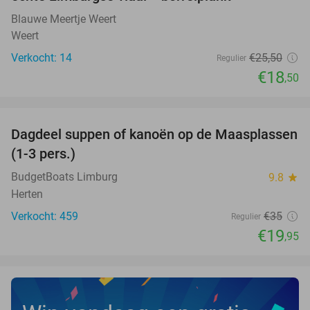
Blauwe Meertje Weert
Weert
Verkocht: 14
€25
,50
Regulier
€18
,50
favorite_border
Dagdeel suppen of kanoën op de Maasplassen
43%
(1-3 pers.)
BudgetBoats Limburg
9.8
star
Herten
Verkocht: 459
€35
Regulier
€19
,95