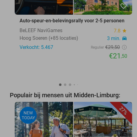
favorite_border
Auto-speur-en-belevingsrally voor 2-5 personen
BeLEEF NaviGames
7.8
star
Hoog Soeren (+85 locaties)
3 min.
directions_car
Verkocht: 5.467
€29
,50
Regulier
€21
,50
Populair bij mensen uit Midden-Limburg:
27%
NEW
TODAY