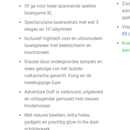
Zor
Of ga voor twee spannende spellen
aan
lasergame XL
spe
Spectaculaire laserarena's met wel 3
Vra
etages en 10 labyrinten
05
o
Inclusief hightech vest en ultramodern
Koo
lasergeweer met beeldscherm en
aan
touchscreen
Klauter door ondergrondse tempels en
wees getuige van het laatste
vulkanische gevecht: Kong en de
tweekoppige Gaw
Adventure Golf is verbouwd, uitgebreid
en uitdagender gemaakt met nieuwe
hindernissen
Met nieuwe beelden, extra holes,
gadgets en prachtig glow in the dark
schilderwerk