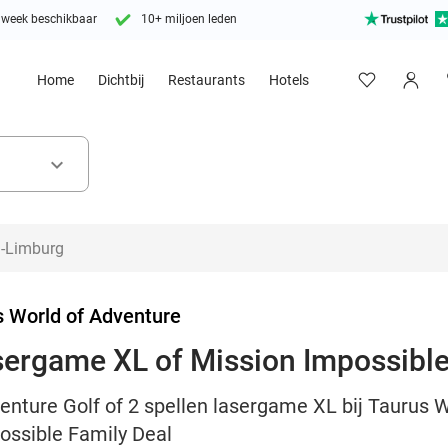
 week beschikbaar
10+ miljoen leden
Home
Dichtbij
Restaurants
Hotels
keyboard_arrow_down
s World of Adventure
sergame XL of Mission Impossibl
enture Golf of 2 spellen lasergame XL bij Taurus W
ossible Family Deal