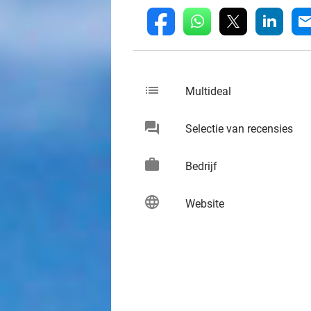
whatsapp
linkedin
fb
mai
list
keybo
Multideal
chat
keybo
Selectie van recensies
work
keybo
Bedrijf
language
keybo
Website