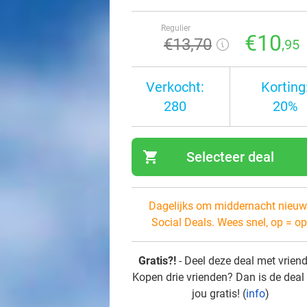
Regulier
€10
€13
,70
,95
Verkocht:
Korting
280
20%
shopping_cart
Selecteer deal
navi
Dagelijks om middernacht nieuw
Social Deals. Wees snel, op = op
Gratis?!
- Deel deze deal met vrien
Kopen drie vrienden? Dan is de deal
jou gratis! (
info
)