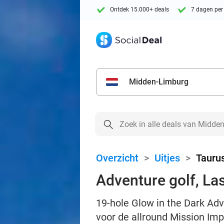
Ontdek 15.000+ deals
7 dagen per
Midden-Limburg
Overzicht
>
Uitjes
>
Tauru
Adventure golf, La
19-hole Glow in the Dark Adv
voor de allround Mission Imp