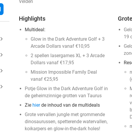
Velden
l
Highlights
Grote
Multideal:
Gel
19 
ard_arrow_right
Glow in the Dark Adventure Golf + 3
Arcade Dollars vanaf €10,95
Gel
zon
ard_arrow_right
2 spellen lasergames XL + 3 Arcade
Dollars vanaf €17,95
Res
ard_arrow_right
Mission Impossible Family Deal
n
vanaf €25,95
(
ard_arrow_right
Potje Glow in the Dark Adventure Golf in
M
de geheimzinnige grotten van Taurus
r
v
Zie
hier
de inhoud van de multideals
b
Grote vervallen jungle met grommende
D
dinosaurussen, spetterende watervallen,
m
koikarpers en glow-in-the-dark holes!