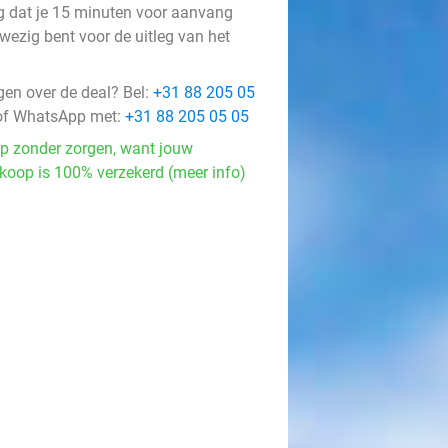
g dat je 15 minuten voor aanvang
wezig bent voor de uitleg van het
l
gen over de deal? Bel:
+31 88 205 05
f WhatsApp met:
+31 88 205 05 05
p zonder zorgen, want jouw
koop is 100% verzekerd (meer info)