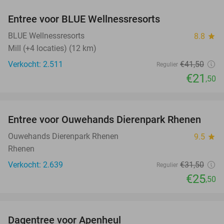
Entree voor BLUE Wellnessresorts
48%
BLUE Wellnessresorts
8.8
star
Mill (+4 locaties) (12 km)
Verkocht: 2.511
€41
,50
Regulier
€21
,50
favorite_border
Entree voor Ouwehands Dierenpark Rhenen
19%
Ouwehands Dierenpark Rhenen
9.5
star
Rhenen
Verkocht: 2.639
€31
,50
Regulier
€25
,50
favorite_border
Dagentree voor Apenheul
36%