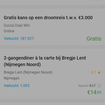
favorite_border
Gratis kans op een droomreis t.w.v. €3.000
Social Deal Win
Online
Gratis
Verkocht: 181.927
favorite_border
2-gangendiner à la carte bij Bregje Lent
12%
(Nijmegen Noord)
Bregje Lent (Nijmegen Noord)
9.7
star
Nijmegen
Verkocht: 1.093
€17
Regulier
€14
,95
favorite_border