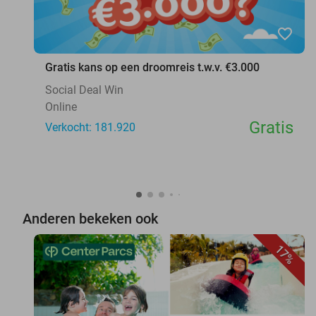
favorite_border
Gratis kans op een droomreis t.w.v. €3.000
Social Deal Win
Online
Gratis
Verkocht: 181.920
Anderen bekeken ook
17%