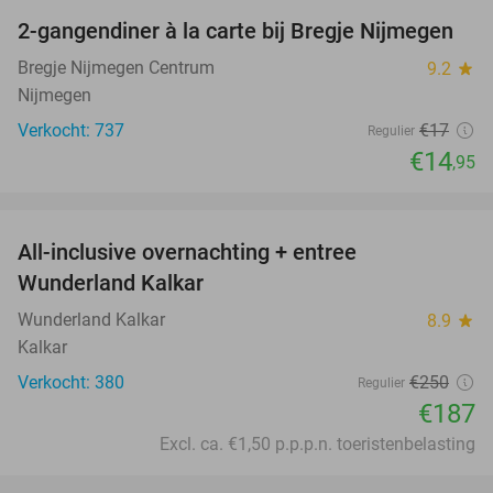
2-gangendiner à la carte bij Bregje Nijmegen
12%
Bregje Nijmegen Centrum
9.2
star
Nijmegen
Verkocht: 737
€17
Regulier
€14
,95
favorite_border
All-inclusive overnachting + entree
25%
Wunderland Kalkar
Wunderland Kalkar
8.9
star
Kalkar
Verkocht: 380
€250
Regulier
€187
Excl. ca. €1,50 p.p.p.n. toeristenbelasting
favorite_border