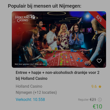
Populair bij mensen uit Nijmegen:
52%
favorite_border
Entree + hapje + non-alcoholisch drankje voor 2
bij Holland Casino
Holland Casino
9.6
star
Nijmegen (+12 locaties)
Verkocht: 10.558
€21
Regulier
€10