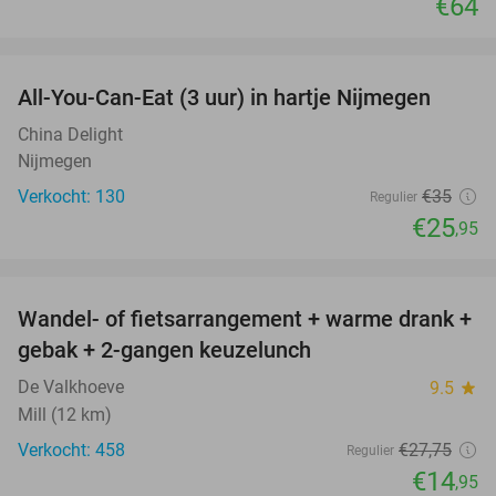
€64
favorite_border
All-You-Can-Eat (3 uur) in hartje Nijmegen
26%
China Delight
Nijmegen
Verkocht: 130
€35
Regulier
€25
,95
favorite_border
Wandel- of fietsarrangement + warme drank +
46%
gebak + 2-gangen keuzelunch
De Valkhoeve
9.5
star
Mill (12 km)
Verkocht: 458
€27
,75
Regulier
€14
,95