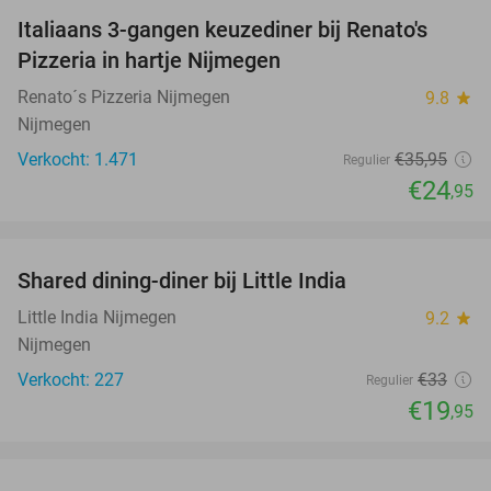
Italiaans 3-gangen keuzediner bij Renato's
31%
Pizzeria in hartje Nijmegen
Renato´s Pizzeria Nijmegen
9.8
star
Nijmegen
Verkocht: 1.471
€35
,95
Regulier
€24
,95
favorite_border
Shared dining-diner bij Little India
40%
Little India Nijmegen
9.2
star
Nijmegen
Verkocht: 227
€33
Regulier
€19
,95
favorite_border