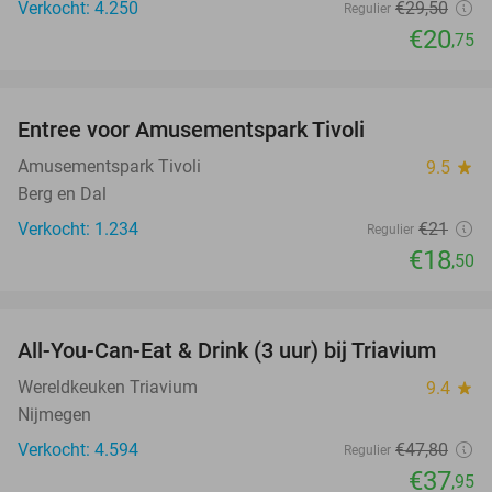
Verkocht: 4.250
€29
,50
Regulier
€20
,75
favorite_border
Entree voor Amusementspark Tivoli
12%
Amusementspark Tivoli
9.5
star
Berg en Dal
Verkocht: 1.234
€21
Regulier
€18
,50
favorite_border
All-You-Can-Eat & Drink (3 uur) bij Triavium
21%
Wereldkeuken Triavium
9.4
star
Nijmegen
Verkocht: 4.594
€47
,80
Regulier
€37
,95