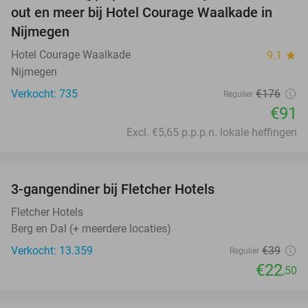
out en meer bij Hotel Courage Waalkade in
Nijmegen
Hotel Courage Waalkade
9.1
star
Nijmegen
Verkocht: 735
€176
Regulier
€91
Excl. €5,65 p.p.p.n. lokale heffingen
favorite_border
3-gangendiner bij Fletcher Hotels
42%
Fletcher Hotels
Berg en Dal (+ meerdere locaties)
Verkocht: 13.359
€39
Regulier
€22
,50
favorite_border