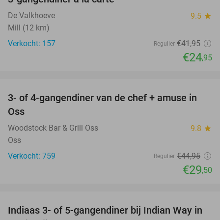
41%
De Valkhoeve
9.5
star
Mill (12 km)
Verkocht: 157
€41
,95
Regulier
€24
,95
favorite_border
3- of 4-gangendiner van de chef + amuse in
34%
Oss
Woodstock Bar & Grill Oss
9.8
star
Oss
Verkocht: 759
€44
,95
Regulier
€29
,50
favorite_border
Indiaas 3- of 5-gangendiner bij Indian Way in
35%