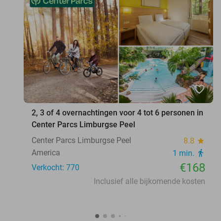
favorite_border
2, 3 of 4 overnachtingen voor 4 tot 6 personen in
Center Parcs Limburgse Peel
Center Parcs Limburgse Peel
8.8
star
America
1 min.
directions_walk
€168
Verkocht: 770
Inclusief alle bijkomende kosten