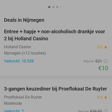
favorite_border
Deals in Nijmegen
Entree + hapje + non-alcoholisch drankje voor
52%
2 bij Holland Casino
Holland Casino
9.6
star
Nijmegen (+12 locaties)
Verkocht: 10.558
€21
Regulier
€10
favorite_border
3-gangen keuzediner bij Proeflokaal De Ruyter
33%
NEW
TODAY
Proeflokaal De Ruyter
9.5
star
Nistelrode
Verkocht: 7
€36
,55
Regulier