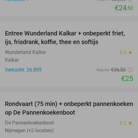
€24
,50
favorite_border
Entree Wunderland Kalkar + onbeperkt friet,
32%
ijs, frisdrank, koffie, thee en softijs
Wunderland Kalkar
8.9
star
Kalkar
Verkocht: 26.895
€36
,50
Regulier
€25
favorite_border
Rondvaart (75 min) + onbeperkt pannenkoeken
30%
op De Pannenkoekenboot
De Pannenkoekenboot
9.2
star
Nijmegen (+2 locaties)