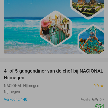
favorite_border
4- of 5-gangendiner van de chef bij NACIONAL
32%
Nijmegen
NACIONAL Nijmegen
9.9
star
Nijmegen
Verkocht: 140
€79
Regulier
€54