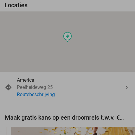
Locaties
events
America
Peelheideweg 25
Routebeschrijving
Maak gratis kans op een droomreis t.w.v. €3.000!