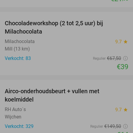
favorite_border
Chocoladeworkshop (2 tot 2,5 uur) bij
42%
Milachocolata
Milachocolata
9.7
star
Mill (13 km)
Verkocht: 83
€67
,50
Regulier
€39
favorite_border
Airco-onderhoudsbeurt + vullen met
57%
koelmiddel
RH Auto´s
9.7
star
Wijchen
Verkocht: 329
€149
,50
Regulier