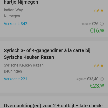
hartje Nijmegen
Indian Way
7.9
star
Nijmegen
Verkocht: 342
€26
Regulier
€16
,95
favorite_border
Syrisch 3- of 4-gangendiner à la carte bij
28%
Syrische Keuken Razan
Syrische Keuken Razan
9.9
star
Beuningen
Verkocht: 221
€33
,40
Regulier
€23
,95
favorite_border
Overnachting(en) voor 2 + ontbijt + late check-
48%