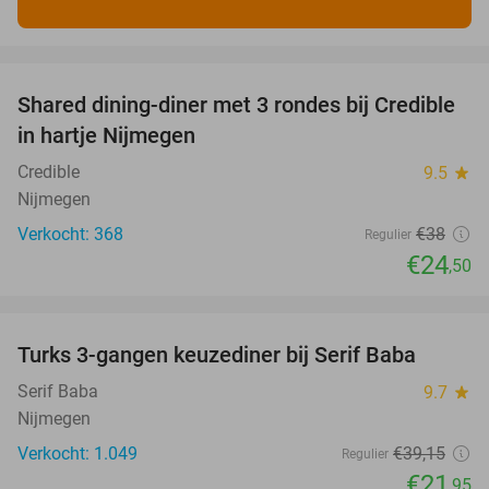
favorite_border
Shared dining-diner met 3 rondes bij Credible
36%
in hartje Nijmegen
Credible
9.5
star
Nijmegen
Verkocht: 368
€38
Regulier
€24
,50
favorite_border
Turks 3-gangen keuzediner bij Serif Baba
44%
Serif Baba
9.7
star
Nijmegen
Verkocht: 1.049
€39
,15
Regulier
€21
,95