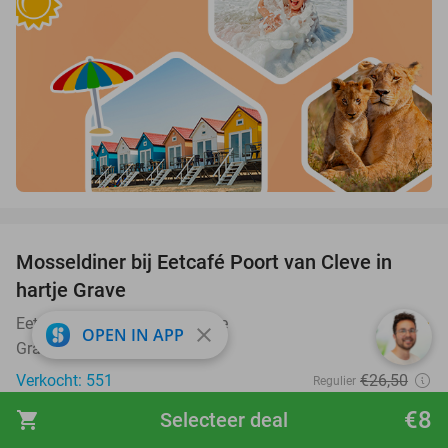
favorite_border
Mosseldiner bij Eetcafé Poort van Cleve in
40%
hartje Grave
Eetcafé Poort van Cleve Grave
9.4
star
close
OPEN IN APP
Grave (8 km)
Verkocht: 551
€26
,50
Regulier
€15
,95
€8
shopping_cart
Selecteer deal
favorite_border