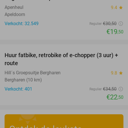
Apenheul
9.4
star
Apeldoorn
Verkocht: 32.549
€30
,50
Regulier
€19
,50
favorite_border
Huur fatbike, retrobike of e-chopper (3 uur) +
35%
route
Hill´s Groepsuitje Bergharen
9.8
star
Bergharen (10 km)
Verkocht: 401
€34
,50
Regulier
€22
,50