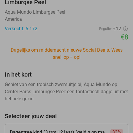
Limburgse Peel
Aqua Mundo Limburgse Peel
America
Verkocht: 6.172
€12
Regulier
€8
Dagelijks om middernacht nieuwe Social Deals. Wees
snel, op = op!
In het kort
Geniet van een tropisch zwemuitje bij Aqua Mundo op
Center Parcs Limburgse Peel: een fantastisch dagje uit met
het hele gezin
Selecteer jouw deal
Dagentree kind (3 t/m 12 jaar) (geldig op ma
33%