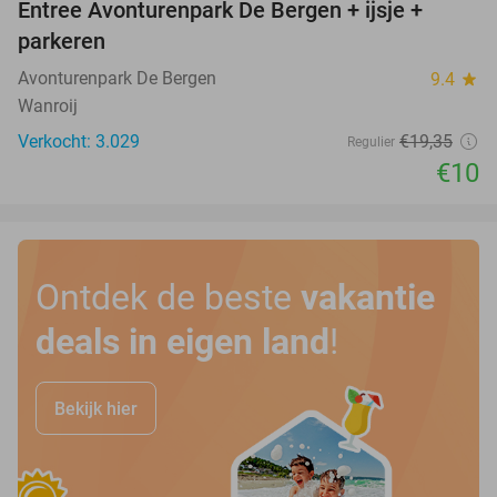
Entree Avonturenpark De Bergen + ijsje +
48%
parkeren
Avonturenpark De Bergen
9.4
star
Wanroij
Verkocht: 3.029
€19
,35
Regulier
€10
Ontdek de beste
vakantie
deals in eigen land
!
Bekijk hier