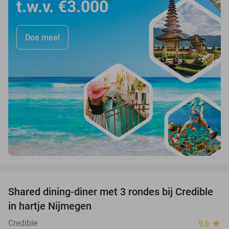
t.w.v. €3.000
Doe mee!
favorite_border
Shared dining-diner met 3 rondes bij Credible
36%
in hartje Nijmegen
Credible
9.6
star