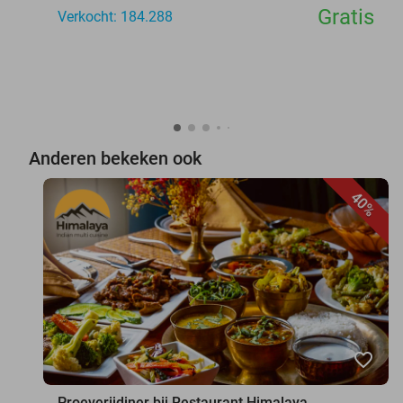
Gratis
Verkocht: 184.288
Anderen bekeken ook
40%
favorite_border
Proeverijdiner bij Restaurant Himalaya