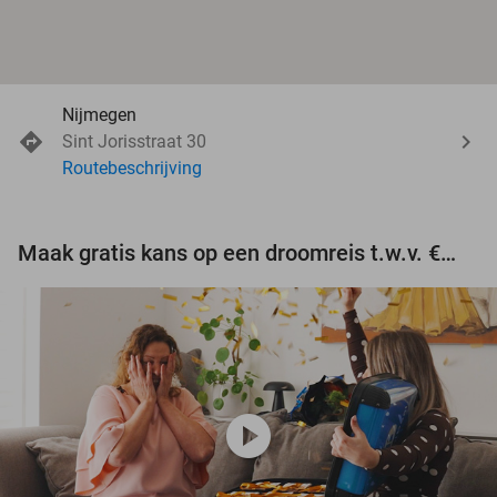
Nijmegen
Sint Jorisstraat 30
Routebeschrijving
Maak gratis kans op een droomreis t.w.v. €3.000!
play_circle