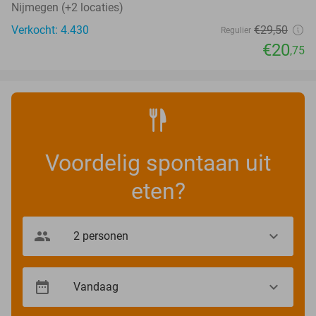
Nijmegen (+2 locaties)
Verkocht: 4.430
€29
,50
Regulier
€20
,75
Voordelig spontaan uit
eten?