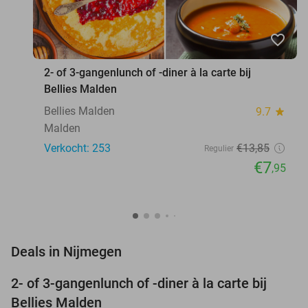
favorite_border
2- of 3-gangenlunch of -diner à la carte bij
Bellies Malden
Bellies Malden
9.7
star
Malden
Verkocht: 253
€13
,85
Regulier
€7
,95
favorite_border
Deals in Nijmegen
2- of 3-gangenlunch of -diner à la carte bij
43%
Bellies Malden