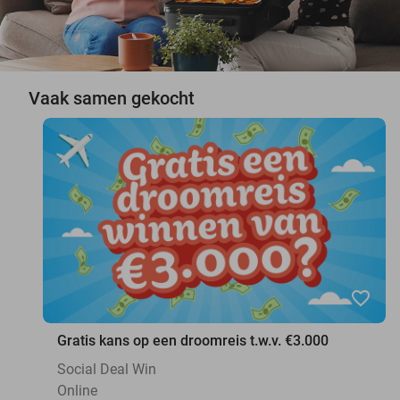
Vaak samen gekocht
favorite_border
Gratis kans op een droomreis t.w.v. €3.000
Social Deal Win
Online