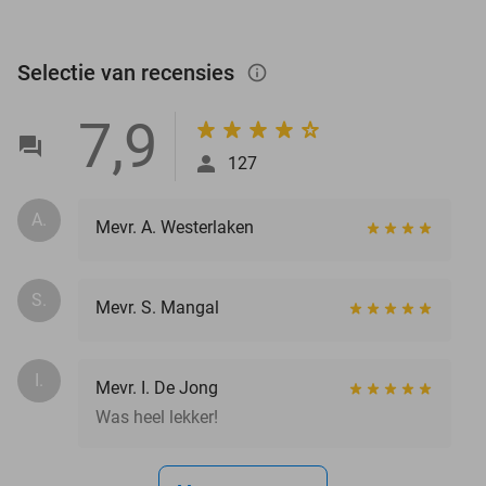
Selectie van recensies
info_outlined
7,9
127
A.
Mevr. A. Westerlaken
S.
Mevr. S. Mangal
I.
Mevr. I. De Jong
Was heel lekker!