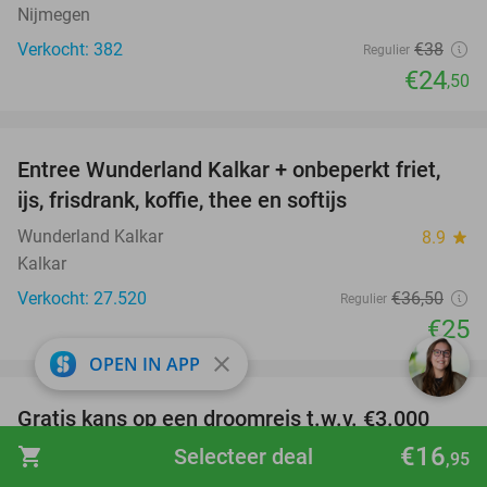
Nijmegen
Verkocht: 382
€38
Regulier
€24
,50
favorite_border
Entree Wunderland Kalkar + onbeperkt friet,
32%
ijs, frisdrank, koffie, thee en softijs
Wunderland Kalkar
8.9
star
Kalkar
Verkocht: 27.520
€36
,50
Regulier
€25
close
favorite_border
OPEN IN APP
Gratis kans op een droomreis t.w.v. €3.000
€16
shopping_cart
Selecteer deal
Social Deal Win
,95
Online