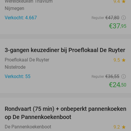
Wereldkeuken Triavium
9.4
star
Nijmegen
Verkocht: 4.667
€47
,80
Regulier
€37
,95
favorite_border
3-gangen keuzediner bij Proeflokaal De Ruyter
33%
Proeflokaal De Ruyter
9.5
star
Nistelrode
Verkocht: 55
€36
,55
Regulier
€24
,50
favorite_border
Rondvaart (75 min) + onbeperkt pannenkoeken
30%
op De Pannenkoekenboot
De Pannenkoekenboot
9.2
star