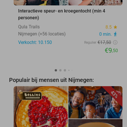
Interactieve speur- en kroegentocht (min 4
personen)
Qula Trails
8.5
star
Nijmegen (+56 locaties)
0 min.
directions_walk
Verkocht: 10.150
€17
,50
Regulier
€9
,50
Populair bij mensen uit Nijmegen:
43%