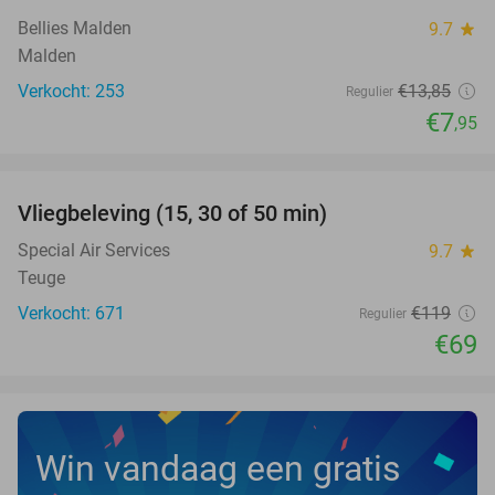
Bellies Malden
9.7
star
Malden
Verkocht: 253
€13
,85
Regulier
€7
,95
favorite_border
Vliegbeleving (15, 30 of 50 min)
42%
Special Air Services
9.7
star
Teuge
Verkocht: 671
€119
Regulier
€69
Win vandaag een gratis