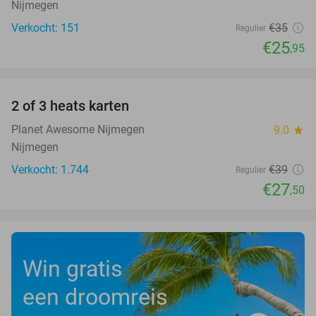
Nijmegen
Verkocht: 151
€35
Regulier
€25
,95
favorite_border
2 of 3 heats karten
29%
Planet Awesome Nijmegen
9.0
star
Nijmegen
Verkocht: 1.744
€39
Regulier
€27
,50
Win gratis
een droomreis