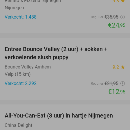
Renato´s Pizzeria Nijmegen
9.8
star
Nijmegen
Verkocht: 1.488
€35
,95
Regulier
€24
,95
favorite_border
Entree Bounce Valley (2 uur) + sokken +
41%
verkoelende slush puppy
Bounce Valley Arnhem
9.2
star
Velp (15 km)
Verkocht: 2.292
€21
,95
Regulier
€12
,95
favorite_border
All-You-Can-Eat (3 uur) in hartje Nijmegen
26%
China Delight