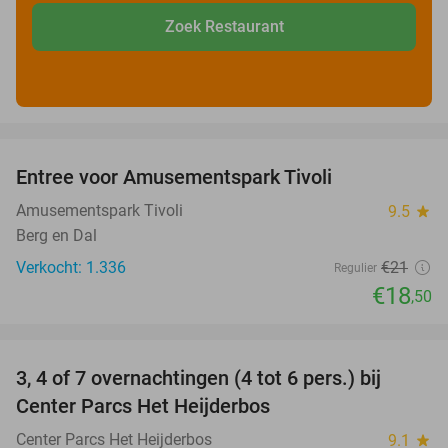
Zoek Restaurant
favorite_border
Entree voor Amusementspark Tivoli
12%
Amusementspark Tivoli
9.5
star
Berg en Dal
Verkocht: 1.336
€21
Regulier
€18
,50
favorite_border
3, 4 of 7 overnachtingen (4 tot 6 pers.) bij
Center Parcs Het Heijderbos
Center Parcs Het Heijderbos
9.1
star