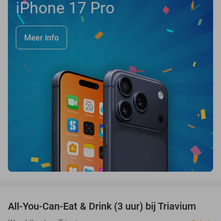
iPhone 17 Pro
Meer info
favorite_border
All-You-Can-Eat & Drink (3 uur) bij Triavium
21%