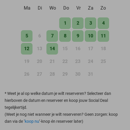
Ma
Di
Wo
Do
Vr
Za
Zo
1
2
3
4
5
6
7
8
9
10
11
12
13
14
15
16
17
18
19
20
21
22
23
24
25
26
27
28
29
30
31
*
Weet je al op welke datum je wilt reserveren? Selecteer dan
hierboven de datum en reserveer en koop jouw Social Deal
tegelijkertijd.
(Weet je nog niet wanneer je wilt reserveren? Geen zorgen: koop
dan via de ‘
koop nu
’-knop én reserveer later)