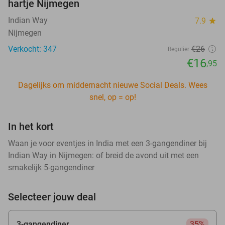
hartje Nijmegen
Indian Way
7.9
star
Nijmegen
Verkocht: 347
€26
Regulier
€16
,95
Dagelijks om middernacht nieuwe Social Deals. Wees
snel, op = op!
In het kort
Waan je voor eventjes in India met een 3-gangendiner bij
Indian Way in Nijmegen: of breid de avond uit met een
smakelijk 5-gangendiner
Selecteer jouw deal
3-gangendiner
35%