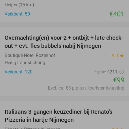
Heijen (15 km)
€401
Verkocht: 50
favorite_border
Overnachting(en) voor 2 + ontbijt + late check-
53%
out + evt. fles bubbels nabij Nijmegen
Boutique Hotel Rozenhof
9.0
star
Heilig Landstichting
Verkocht: 120
€211
Regulier
€99
Excl. ca. €3 p.p.p.n. toeristenbelasting
favorite_border
Italiaans 3-gangen keuzediner bij Renato's
31%
Pizzeria in hartje Nijmegen