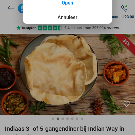
Open
7 dagen per week beschikbaar
10+ miljoen leden
Annuleer
Bereikbaar tot 23:00
9,4
op basis van
206.004 reviews
Ontdek 15.000+ deals
35%
7 dagen per week beschikbaar
10+ miljoen leden
favorite_border
Indiaas 3- of 5-gangendiner bij Indian Way in