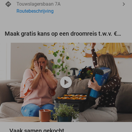
Touwslagersbaan 7A
Routebeschrijving
Maak gratis kans op een droomreis t.w.v. €3.000!
play_circle
Vaak samen gekocht