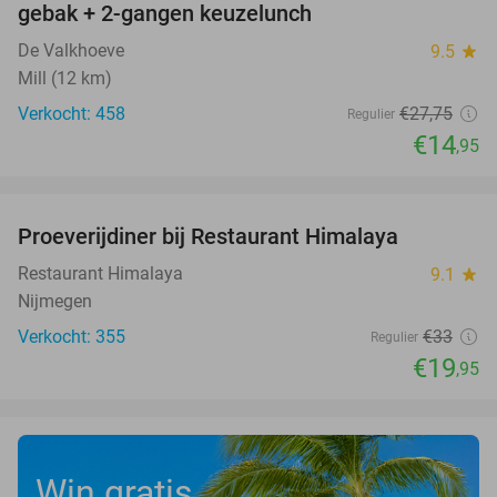
gebak + 2-gangen keuzelunch
De Valkhoeve
9.5
star
Mill (12 km)
Verkocht: 458
€27
,75
Regulier
€14
,95
favorite_border
Proeverijdiner bij Restaurant Himalaya
40%
Restaurant Himalaya
9.1
star
Nijmegen
Verkocht: 355
€33
Regulier
€19
,95
Win gratis