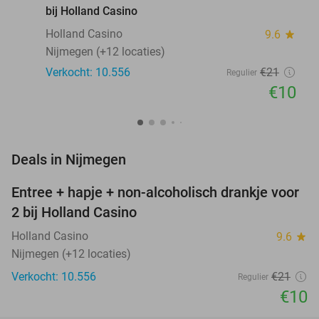
bij Holland Casino
Holland Casino
9.6
star
Nijmegen (+12 locaties)
Verkocht: 10.556
€21
Regulier
€10
favorite_border
Deals in Nijmegen
Entree + hapje + non-alcoholisch drankje voor
52%
2 bij Holland Casino
Holland Casino
9.6
star
Nijmegen (+12 locaties)
Verkocht: 10.556
€21
Regulier
€10