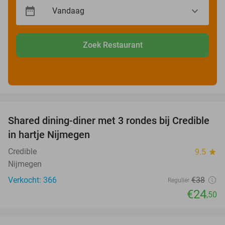
Zoek Restaurant
favorite_border
Shared dining-diner met 3 rondes bij Credible
36%
in hartje Nijmegen
Credible
9.5
star
Nijmegen
Verkocht: 366
€38
Regulier
€24
,50
favorite_border