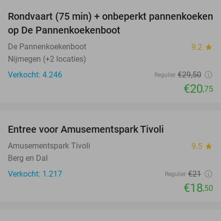
Rondvaart (75 min) + onbeperkt pannenkoeken
30%
op De Pannenkoekenboot
De Pannenkoekenboot
9.2
star
Nijmegen (+2 locaties)
Verkocht: 4.246
€29
,50
Regulier
€20
,75
favorite_border
Entree voor Amusementspark Tivoli
12%
Amusementspark Tivoli
9.5
star
Berg en Dal
Verkocht: 1.217
€21
Regulier
€18
,50
favorite_border