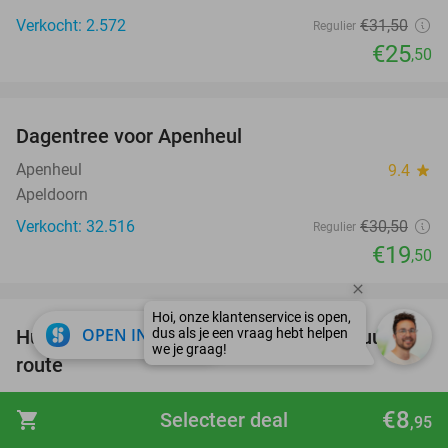
Verkocht: 2.572
€31
,50
Regulier
€25
,50
favorite_border
Dagentree voor Apenheul
36%
Apenheul
9.4
star
Apeldoorn
Verkocht: 32.516
€30
,50
Regulier
€19
,50
favorite_border
close
OPEN IN APP
Huur fatbike, retrobike of e-chopper (3 uur) +
35%
route
Hill´s Groepsuitje Bergharen
9.8
star
€8
shopping_cart
Selecteer deal
,95
Bergharen (10 km)