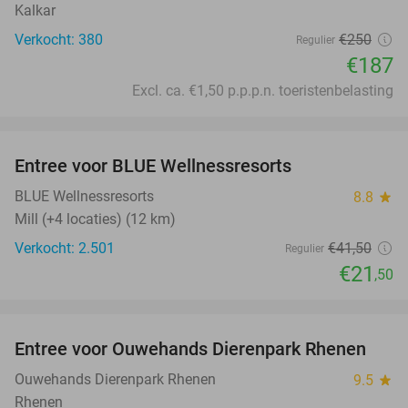
Kalkar
Verkocht: 380
€250
Regulier
€187
Excl. ca. €1,50 p.p.p.n. toeristenbelasting
favorite_border
Entree voor BLUE Wellnessresorts
48%
BLUE Wellnessresorts
8.8
star
Mill (+4 locaties) (12 km)
Verkocht: 2.501
€41
,50
Regulier
€21
,50
favorite_border
Entree voor Ouwehands Dierenpark Rhenen
19%
Ouwehands Dierenpark Rhenen
9.5
star
Rhenen