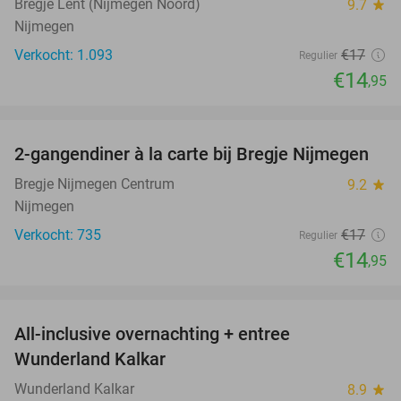
Bregje Lent (Nijmegen Noord)
9.7
star
Nijmegen
Verkocht: 1.093
€17
Regulier
€14
,95
favorite_border
2-gangendiner à la carte bij Bregje Nijmegen
12%
Bregje Nijmegen Centrum
9.2
star
Nijmegen
Verkocht: 735
€17
Regulier
€14
,95
favorite_border
All-inclusive overnachting + entree
25%
Wunderland Kalkar
Wunderland Kalkar
8.9
star