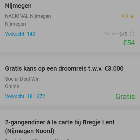
Nijmegen
NACIONAL Nijmegen
9.9
star
Nijmegen
Verkocht: 140
€79
Regulier
€54
favorite_border
Gratis kans op een droomreis t.w.v. €3.000
Social Deal Win
Online
Gratis
Verkocht: 181.672
favorite_border
2-gangendiner à la carte bij Bregje Lent
12%
(Nijmegen Noord)