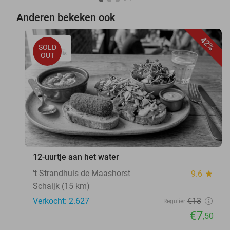
Anderen bekeken ook
42%
SOLD
OUT
12-uurtje aan het water
't Strandhuis de Maashorst
9.6
star
Schaijk (15 km)
Verkocht: 2.627
€13
Regulier
€7
,50