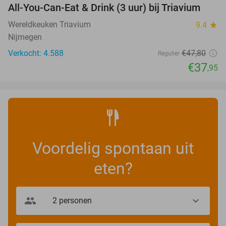
All-You-Can-Eat & Drink (3 uur) bij Triavium
21%
Wereldkeuken Triavium
9.4
star
Nijmegen
Verkocht: 4.588
€47
,80
Regulier
€37
,95
Voordelig spontaan uit
eten?