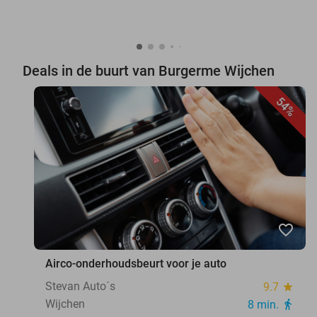
Deals in de buurt van Burgerme Wijchen
54%
favorite_border
Airco-onderhoudsbeurt voor je auto
Stevan Auto´s
9.7
star
Wijchen
8 min.
directions_walk