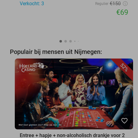
Verkocht: 3
€150
Regulier
€69
Populair bij mensen uit Nijmegen:
52%
favorite_border
Entree + hapje + non-alcoholisch drankje voor 2