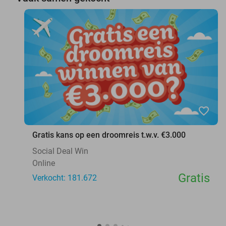
favorite_border
Gratis kans op een droomreis t.w.v. €3.000
Social Deal Win
Online
Gratis
Verkocht: 181.672