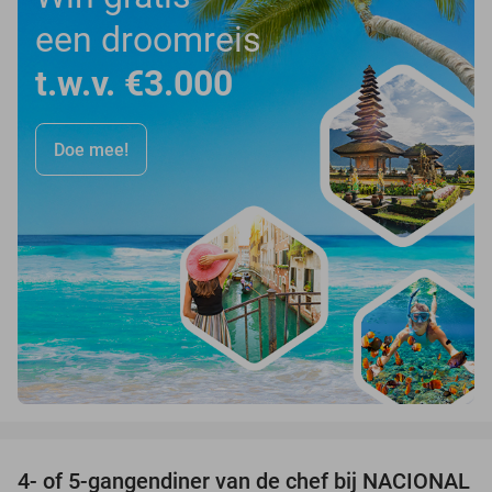
een droomreis
t.w.v. €3.000
Doe mee!
favorite_border
4- of 5-gangendiner van de chef bij NACIONAL
32%