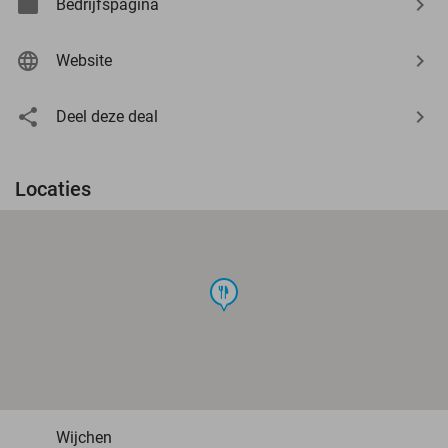
Bedrijfspagina
Website
Deel deze deal
Locaties
food
Wijchen