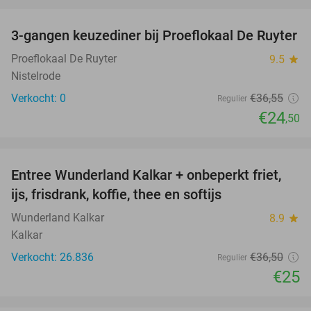
favorite_border
3-gangen keuzediner bij Proeflokaal De Ruyter
33%
NEW
TODAY
Proeflokaal De Ruyter
9.5
star
Nistelrode
Verkocht: 0
€36
,55
Regulier
€24
,50
favorite_border
Entree Wunderland Kalkar + onbeperkt friet,
32%
ijs, frisdrank, koffie, thee en softijs
Wunderland Kalkar
8.9
star
Kalkar
Verkocht: 26.836
€36
,50
Regulier
€25
favorite_border