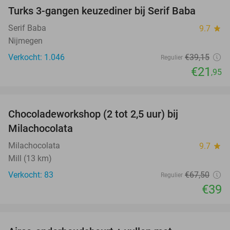
Turks 3-gangen keuzediner bij Serif Baba
44%
Serif Baba
9.7
star
Nijmegen
Verkocht: 1.046
€39
,15
Regulier
€21
,95
favorite_border
Chocoladeworkshop (2 tot 2,5 uur) bij
42%
Milachocolata
Milachocolata
9.7
star
Mill (13 km)
Verkocht: 83
€67
,50
Regulier
€39
favorite_border