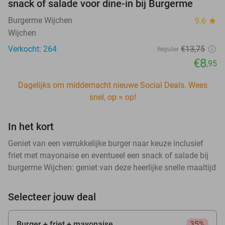
snack of salade voor dine-in bij Burgerme
Burgerme Wijchen
9.6
star
Wijchen
Verkocht: 264
€13
,75
Regulier
€8
,95
Dagelijks om middernacht nieuwe Social Deals. Wees
snel, op = op!
In het kort
Geniet van een verrukkelijke burger naar keuze inclusief
friet met mayonaise en eventueel een snack of salade bij
burgerme Wijchen: geniet van deze heerlijke snelle maaltijd
Selecteer jouw deal
Burger + friet + mayonaise
35%