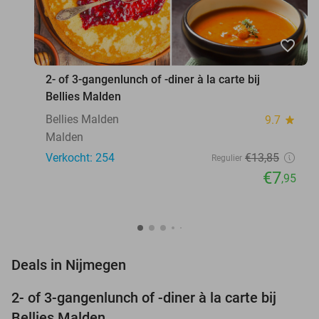
favorite_border
2- of 3-gangenlunch of -diner à la carte bij
Bellies Malden
Bellies Malden
9.7
star
Malden
Verkocht: 254
€13
,85
Regulier
€7
,95
favorite_border
Deals in Nijmegen
2- of 3-gangenlunch of -diner à la carte bij
43%
Bellies Malden