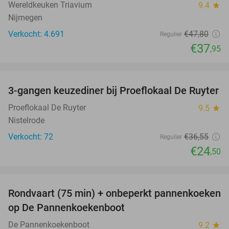
Wereldkeuken Triavium
9.4
star
Nijmegen
Verkocht: 4.691
€47
,80
Regulier
€37
,95
favorite_border
3-gangen keuzediner bij Proeflokaal De Ruyter
33%
Proeflokaal De Ruyter
9.5
star
Nistelrode
Verkocht: 72
€36
,55
Regulier
€24
,50
favorite_border
Rondvaart (75 min) + onbeperkt pannenkoeken
30%
op De Pannenkoekenboot
De Pannenkoekenboot
9.2
star