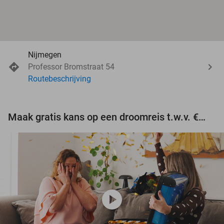
Nijmegen
Professor Bromstraat 54
Routebeschrijving
Maak gratis kans op een droomreis t.w.v. €3.000!
play_circle