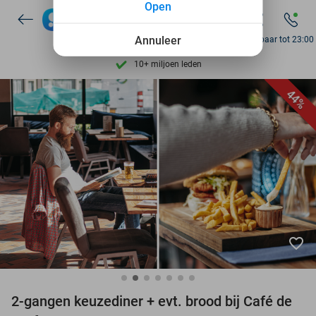
Open
Ontdek 15.000+ deals
7 dagen per week beschikbaar
Annuleer
Bereikbaar tot 23:00
10+ miljoen leden
9,4
op basis van
206.071 reviews
44%
Ontdek 15.000+ deals
7 dagen per week beschikbaar
10+ miljoen leden
favorite_border
2-gangen keuzediner + evt. brood bij Café de