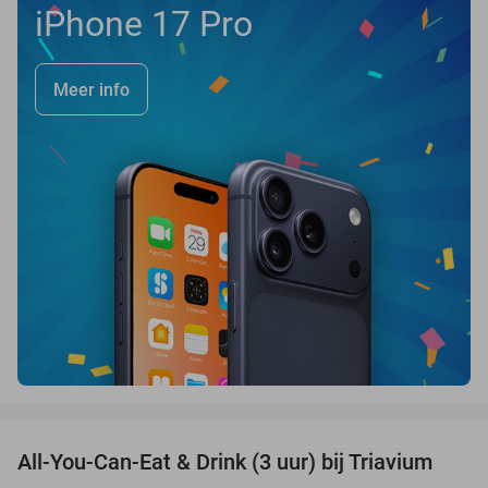
iPhone 17 Pro
Meer info
favorite_border
All-You-Can-Eat & Drink (3 uur) bij Triavium
21%