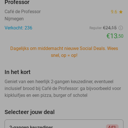
Professor
Café de Professor
9.6
star
Nijmegen
Verkocht: 236
€24
,15
Regulier
€13
,50
Dagelijks om middernacht nieuwe Social Deals. Wees
snel, op = op!
In het kort
Geniet van een heerlijk 2-gangen keuzediner, eventueel
inclusief brood bij Café de Professor: ga bijvoorbeeld voor
kipkluifjes en een pizza, burger of schotel
Selecteer jouw deal
2-gangen keuzediner
44%