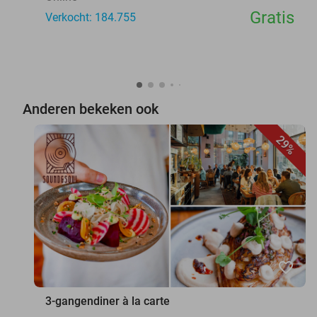
Gratis
Verkocht: 184.755
Anderen bekeken ook
29%
favorite_border
3-gangendiner à la carte