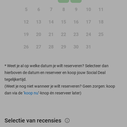
5
6
7
8
9
10
11
12
13
14
15
16
17
18
19
20
21
22
23
24
25
26
27
28
29
30
31
*
Weet je al op welke datum je wilt reserveren? Selecteer dan
hierboven de datum en reserveer en koop jouw Social Deal
tegelijkertijd.
(Weet je nog niet wanneer je wilt reserveren? Geen zorgen: koop
dan via de ‘
koop nu
’-knop én reserveer later)
Selectie van recensies
info_outlined