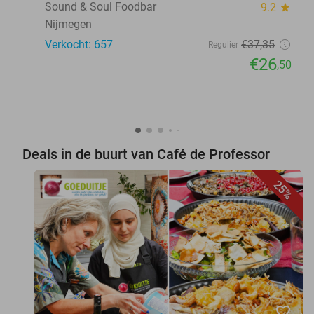
Sound & Soul Foodbar
9.2
star
Nijmegen
Verkocht: 657
€37
,35
Regulier
€26
,50
Deals in de buurt van Café de Professor
25%
favorite_border