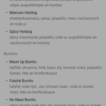
uitjes, augurkblokjes en koolsla
Mexican Hotdog
cheddarkaassaus, salsa, jalapeño, mais, nachocrunch
en rode ui
Spicy Hotdog
spicy mayonaise, jalapeño, rode ui, augurkblokjes en
nachocrunch en koolsla
Burrito's:
Mash Up Burrito
kipfilet, shoarma, friet, kaas, sla, tomaat, mais, jalapeño,
bonen, feta en knoflooksaus
Falafel Burrito
falafel, rode rijst , sla, tomaat, kaas , rode ui, bonen,
mais, feta en knoflooksaus
No Meat Burrito
vega chunks rode rijst ,sla, tomaat, kaas, rode ui, bonen,