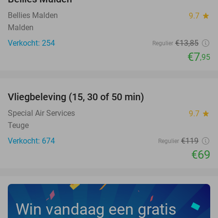
Bellies Malden
9.7
star
Malden
Verkocht: 254
€13
,85
Regulier
€7
,95
favorite_border
Vliegbeleving (15, 30 of 50 min)
42%
Special Air Services
9.7
star
Teuge
Verkocht: 674
€119
Regulier
€69
Win vandaag een gratis