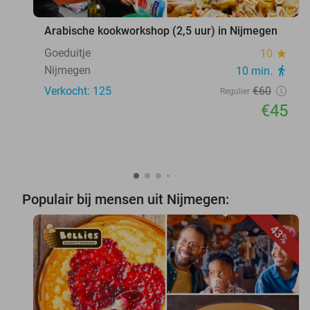
Arabische kookworkshop (2,5 uur) in Nijmegen
Goeduitje
10
star
Nijmegen
10 min.
directions_walk
Verkocht: 125
€60
Regulier
€45
Populair bij mensen uit Nijmegen:
43%