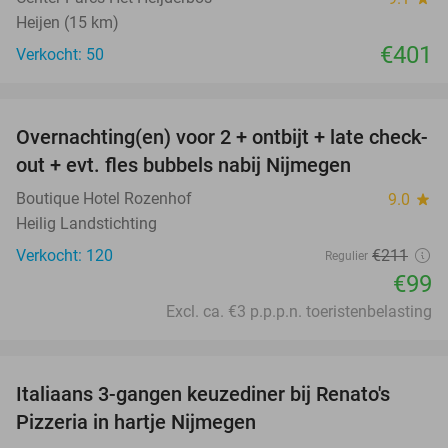
Heijen (15 km)
€401
Verkocht: 50
favorite_border
Overnachting(en) voor 2 + ontbijt + late check-
53%
out + evt. fles bubbels nabij Nijmegen
Boutique Hotel Rozenhof
9.0
star
Heilig Landstichting
Verkocht: 120
€211
Regulier
€99
Excl. ca. €3 p.p.p.n. toeristenbelasting
favorite_border
Italiaans 3-gangen keuzediner bij Renato's
31%
Pizzeria in hartje Nijmegen