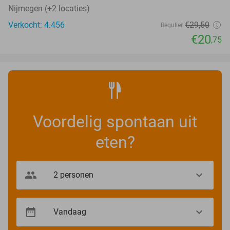
Nijmegen (+2 locaties)
Verkocht: 4.456
€29
,50
Regulier
€20
,75
Voordelig spontaan uit
eten?