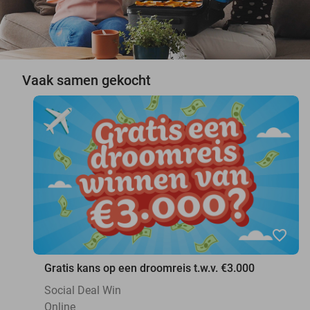
Vaak samen gekocht
favorite_border
Gratis kans op een droomreis t.w.v. €3.000
Social Deal Win
Online