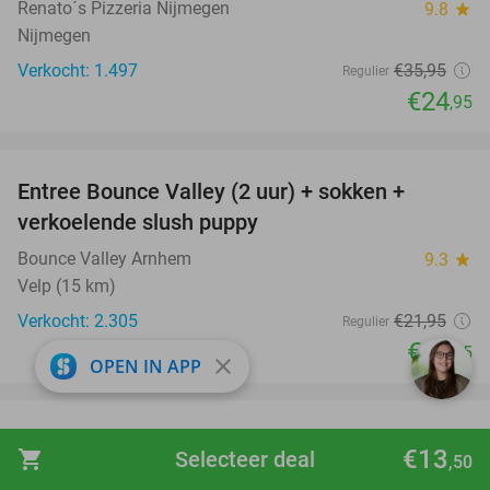
Renato´s Pizzeria Nijmegen
9.8
star
Nijmegen
Verkocht: 1.497
€35
,95
Regulier
€24
,95
favorite_border
Entree Bounce Valley (2 uur) + sokken +
41%
verkoelende slush puppy
Bounce Valley Arnhem
9.3
star
Velp (15 km)
Verkocht: 2.305
€21
,95
Regulier
€12
,95
close
OPEN IN APP
favorite_border
All-You-Can-Eat (3 uur) in hartje Nijmegen
26%
€13
shopping_cart
Selecteer deal
,50
China Delight