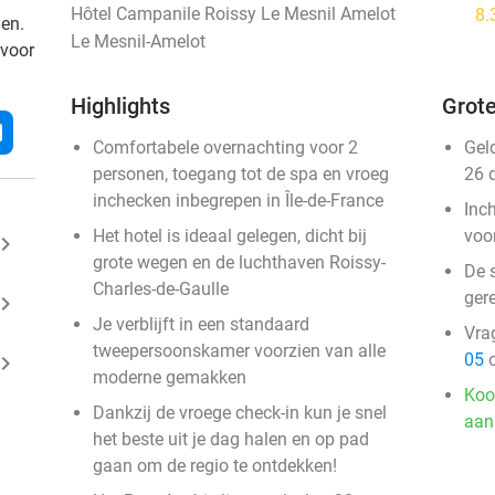
Hôtel Campanile Roissy Le Mesnil Amelot
8.
den.
Le Mesnil-Amelot
 voor
Highlights
Grote
l
Comfortabele overnachting voor 2
Gel
personen, toegang tot de spa en vroeg
26 
inchecken inbegrepen in Île-de-France
Inc
Het hotel is ideaal gelegen, dicht bij
voo
ard_arrow_right
grote wegen en de luchthaven Roissy-
De 
Charles-de-Gaulle
gere
ard_arrow_right
Je verblijft in een standaard
Vra
tweepersoonskamer voorzien van alle
05
o
ard_arrow_right
moderne gemakken
Koo
Dankzij de vroege check-in kun je snel
aan
het beste uit je dag halen en op pad
gaan om de regio te ontdekken!