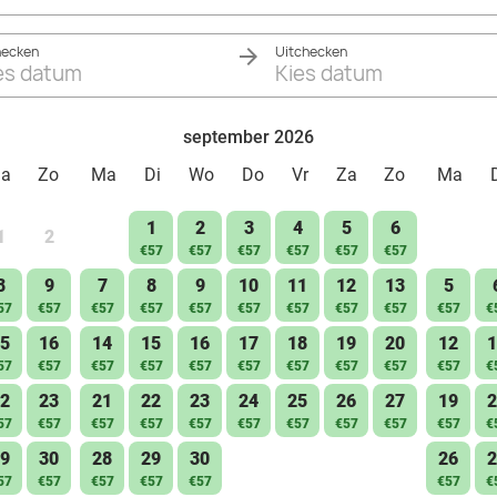
hecken
Uitchecken
es datum
Kies datum
september 2026
Za
Zo
Ma
Di
Wo
Do
Vr
Za
Zo
Ma
1
2
3
4
5
6
1
2
€57
€57
€57
€57
€57
€57
8
9
7
8
9
10
11
12
13
5
57
€57
€57
€57
€57
€57
€57
€57
€57
€57
€
5
16
14
15
16
17
18
19
20
12
1
57
€57
€57
€57
€57
€57
€57
€57
€57
€57
€
2
23
21
22
23
24
25
26
27
19
2
57
€57
€57
€57
€57
€57
€57
€57
€57
€57
€
9
30
28
29
30
26
2
57
€57
€57
€57
€57
€57
€