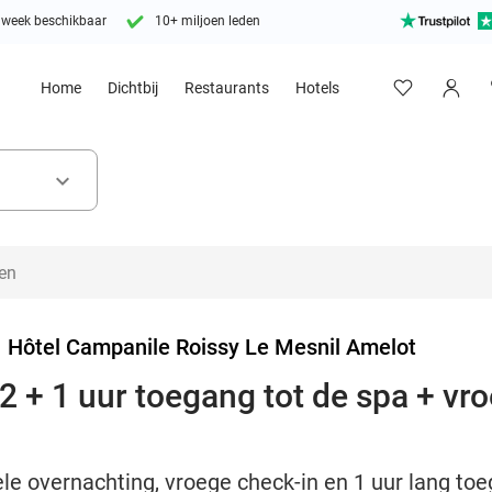
 week beschikbaar
10+ miljoen leden
Home
Dichtbij
Restaurants
Hotels
keyboard_arrow_down
>
Hôtel Campanile Roissy Le Mesnil Amelot
 + 1 uur toegang tot de spa + vroe
e overnachting, vroege check-in en 1 uur lang toe