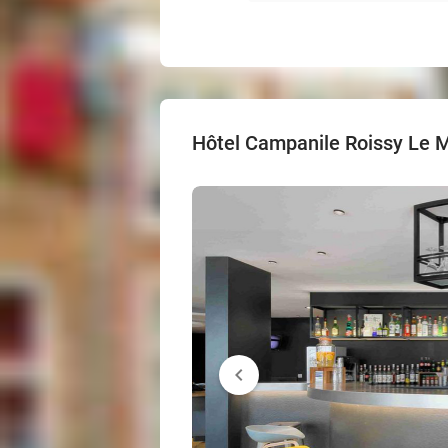
Hôtel Campanile Roissy Le 
chevron_left