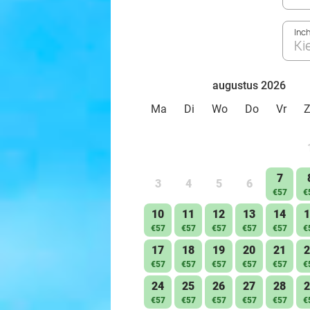
Inc
Ki
augustus 2026
Ma
Di
Wo
Do
Vr
7
3
4
5
6
€57
€
10
11
12
13
14
1
€57
€57
€57
€57
€57
€
17
18
19
20
21
2
€57
€57
€57
€57
€57
€
24
25
26
27
28
2
€57
€57
€57
€57
€57
€