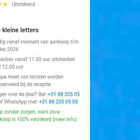
3
star
Uitstekend
 kleine letters
dig vanaf moment van aankoop t/m
dec 2026
hecken vanaf 11.00 uur, uitchecken
r 12.00 uur
spa moet van tevoren worden
serveerd bij de receptie
gen over de deal? Bel:
+31 88 205 05
f WhatsApp met:
+31 88 205 05 05
p zonder zorgen, want jouw
koop is 100% verzekerd (meer info)