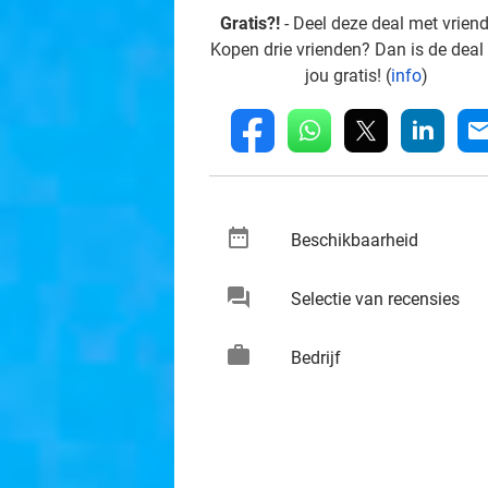
Gratis?!
- Deel deze deal met vrien
Kopen drie vrienden? Dan is de deal
jou gratis! (
info
)
whatsapp
linkedin
fb
mai
date_range
keybo
Beschikbaarheid
chat
keybo
Selectie van recensies
work
keybo
Bedrijf