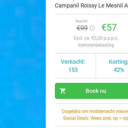
Campanil Roissy Le Mesnil 
Regulier
€57
€99
Excl. ca. €5,20 p.p.p.n.
toeristenbelasting
Verkocht:
Korting
153
42%
shopping_cart
Boek nu
navi
Dagelijks om middernacht nieuw
Social Deals. Wees snel, op = op