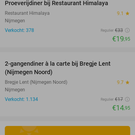
Proeverijdiner bij Restaurant Himalaya
40%
Restaurant Himalaya
9.1
star
Nijmegen
Verkocht: 378
€33
Regulier
€19
,95
favorite_border
2-gangendiner à la carte bij Bregje Lent
12%
(Nijmegen Noord)
Bregje Lent (Nijmegen Noord)
9.7
star
Nijmegen
Verkocht: 1.134
€17
Regulier
€14
,95