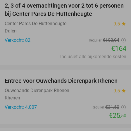
2, 3 of 4 overnachtingen voor 2 tot 6 personen
15%
bij Center Parcs De Huttenheugte
Center Parcs De Huttenheugte
9.5
star
Dalen
Verkocht: 82
€192
,94
Regulier
€164
Inclusief alle bijkomende kosten
favorite_border
Entree voor Ouwehands Dierenpark Rhenen
19%
Ouwehands Dierenpark Rhenen
9.5
star
Rhenen
Verkocht: 4.007
€31
,50
Regulier
€25
,50
favorite_border