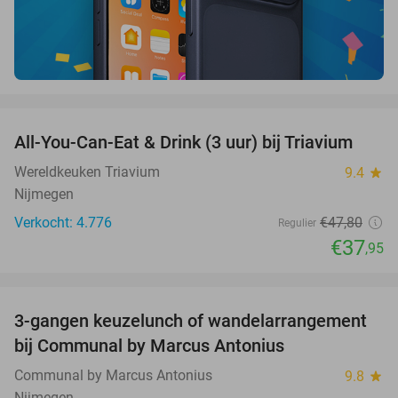
favorite_border
All-You-Can-Eat & Drink (3 uur) bij Triavium
21%
Wereldkeuken Triavium
9.4
star
Nijmegen
Verkocht: 4.776
€47
,80
Regulier
€37
,95
favorite_border
3-gangen keuzelunch of wandelarrangement
33%
bij Communal by Marcus Antonius
Communal by Marcus Antonius
9.8
star
Nijmegen