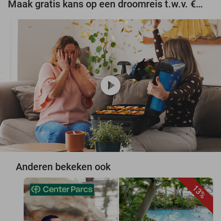
Maak gratis kans op een droomreis t.w.v. €3.000!
play_circle
Anderen bekeken ook
13%