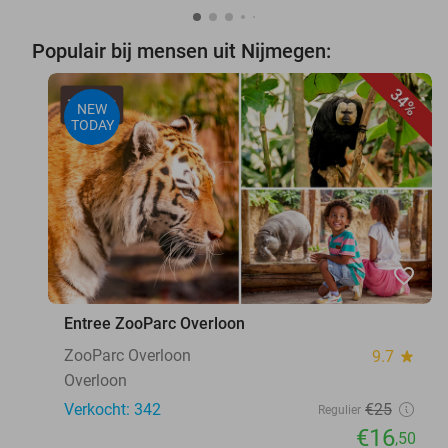
Populair bij mensen uit Nijmegen:
34%
NEW
TODAY
favorite_border
Entree ZooParc Overloon
ZooParc Overloon
9.7
star
Overloon
Verkocht: 342
€25
Regulier
€16
,50