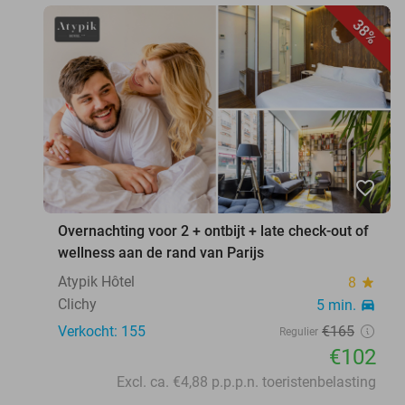
38%
favorite_border
Overnachting voor 2 + ontbijt + late check-out of
wellness aan de rand van Parijs
Atypik Hôtel
8
star
Clichy
5 min.
directions_car
Verkocht: 155
€165
Regulier
€102
Excl. ca. €4,88 p.p.p.n. toeristenbelasting