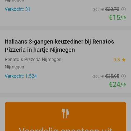
Verkocht: 31
€23
,70
Regulier
€15
,95
favorite_border
Italiaans 3-gangen keuzediner bij Renato's
31%
Pizzeria in hartje Nijmegen
Renato´s Pizzeria Nijmegen
9.8
star
Nijmegen
Verkocht: 1.524
€35
,95
Regulier
€24
,95