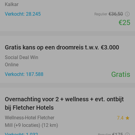
Kalkar
Verkocht: 28.245
€36
,50
Regulier
€25
favorite_border
Gratis kans op een droomreis t.w.v. €3.000
Social Deal Win
Online
Gratis
Verkocht: 187.588
favorite_border
Overnachting voor 2 + wellness + evt. ontbijt
55%
bij Fletcher Hotels
Wellness-Hotel Fletcher
7.4
star
Mill (+9 locaties) (12 km)
Verkocht: 1.032
€175
Regulier