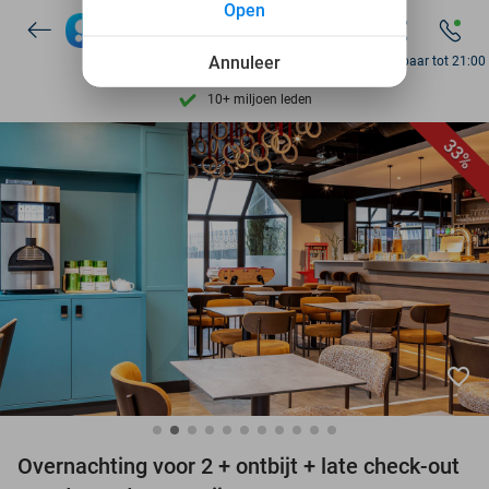
Open
7 dagen per week beschikbaar
Annuleer
Bereikbaar tot 21:00
10+ miljoen leden
9,4
op basis van
206.274 reviews
Ontdek 15.000+ deals
33%
7 dagen per week beschikbaar
10+ miljoen leden
favorite_border
Overnachting voor 2 + ontbijt + late check-out