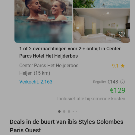
favorite_border
1 of 2 overnachtingen voor 2 + ontbijt in Center
Parcs Hotel Het Heijderbos
Center Parcs Het Heijderbos
9.1
star
Heijen (15 km)
Verkocht: 2.163
€148
Regulier
€129
Inclusief alle bijkomende kosten
Deals in de buurt van ibis Styles Colombes
Paris Ouest