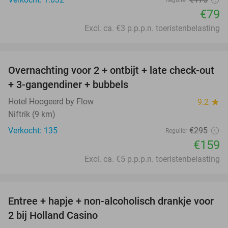
€79
Excl. ca. €3 p.p.p.n. toeristenbelasting
favorite_border
Overnachting voor 2 + ontbijt + late check-out
46%
+ 3-gangendiner + bubbels
Hotel Hoogeerd by Flow
9.2
star
Niftrik (9 km)
Verkocht: 135
€295
Regulier
€159
Excl. ca. €5 p.p.p.n. toeristenbelasting
favorite_border
Entree + hapje + non-alcoholisch drankje voor
52%
2 bij Holland Casino