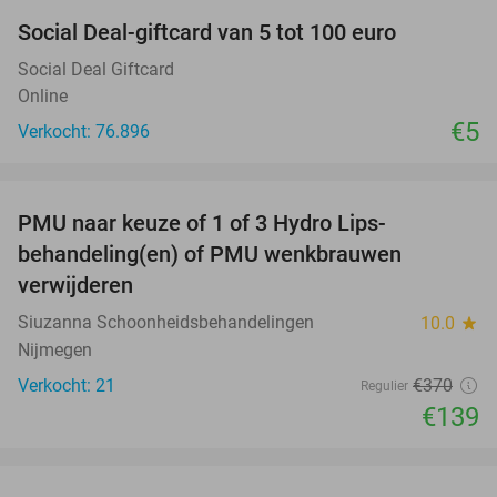
Social Deal-giftcard van 5 tot 100 euro
Social Deal Giftcard
Online
€5
Verkocht: 76.896
favorite_border
PMU naar keuze of 1 of 3 Hydro Lips-
62%
behandeling(en) of PMU wenkbrauwen
verwijderen
Siuzanna Schoonheidsbehandelingen
10.0
star
Nijmegen
Verkocht: 21
€370
Regulier
€139
favorite_border