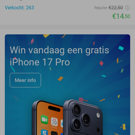
Verkocht: 263
€22
,50
Regulier
€14
,50
Win vandaag een gratis
iPhone 17 Pro
Meer info