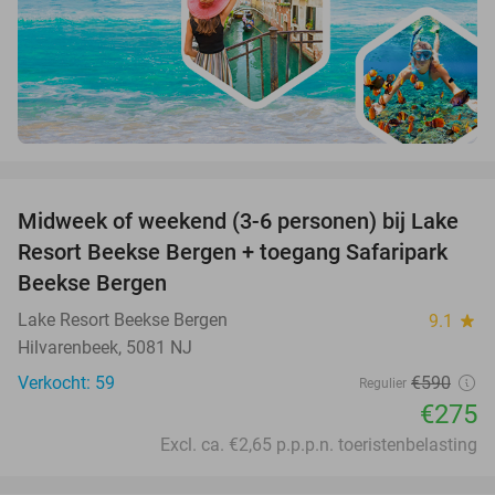
favorite_border
Midweek of weekend (3-6 personen) bij Lake
53%
Resort Beekse Bergen + toegang Safaripark
Beekse Bergen
Lake Resort Beekse Bergen
9.1
star
Hilvarenbeek, 5081 NJ
Verkocht: 59
€590
Regulier
€275
Excl. ca. €2,65 p.p.p.n. toeristenbelasting
favorite_border