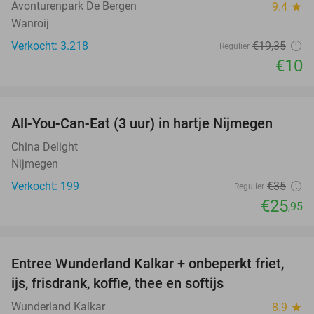
Avonturenpark De Bergen
9.4
star
Wanroij
Verkocht: 3.218
€19
,35
Regulier
€10
favorite_border
All-You-Can-Eat (3 uur) in hartje Nijmegen
26%
China Delight
Nijmegen
Verkocht: 199
€35
Regulier
€25
,95
favorite_border
Entree Wunderland Kalkar + onbeperkt friet,
32%
ijs, frisdrank, koffie, thee en softijs
Wunderland Kalkar
8.9
star