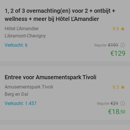
1, 2 of 3 overnachting(en) voor 2 + ontbijt +
32%
NEW
wellness + meer bij Hôtel L'Amandier
TODAY
Hôtel L'Amandier
9.9
star
Libramont-Chevigny
Verkocht: 6
€191
Regulier
€129
favorite_border
Entree voor Amusementspark Tivoli
12%
Amusementspark Tivoli
9.5
star
Berg en Dal
Verkocht: 1.457
€21
Regulier
€18
,50
favorite_border