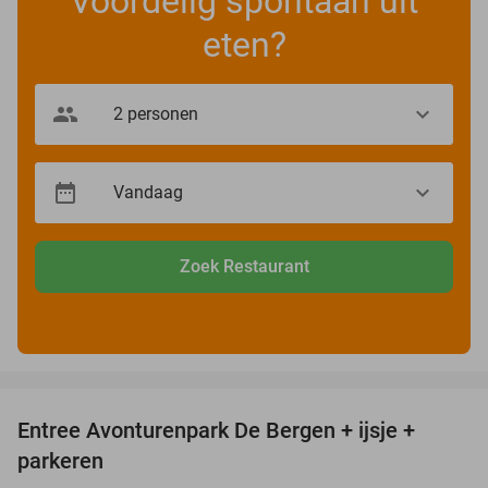
Voordelig spontaan uit
eten?
Zoek Restaurant
favorite_border
Entree Avonturenpark De Bergen + ijsje +
48%
parkeren