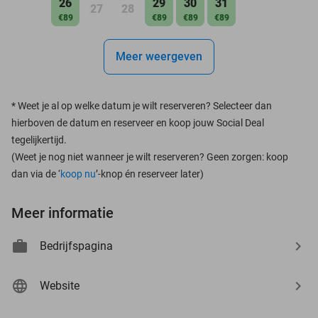
26
29
30
31
27
28
€89
€89
€89
€89
Meer weergeven
*
Weet je al op welke datum je wilt reserveren? Selecteer dan
hierboven de datum en reserveer en koop jouw Social Deal
tegelijkertijd.
(Weet je nog niet wanneer je wilt reserveren? Geen zorgen: koop
dan via de ‘
koop nu
’-knop én reserveer later)
Meer informatie
Bedrijfspagina
Website