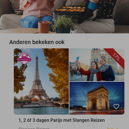
Anderen bekeken ook
17%
favorite_border
1, 2 óf 3 dagen Parijs met Slangen Reizen