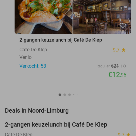
favorite_border
2-gangen keuzelunch bij Café De Klep
Café De Klep
9.7
star
Venlo
Verkocht: 53
€21
Regulier
€12
,95
favorite_border
Deals in Noord-Limburg
2-gangen keuzelunch bij Café De Klep
38%
NEW
TODAY
Café De Klep
9.7
star