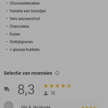
Chocoladekoeken
Variatie aan broodjes
Vers seizoensfruit
Charcuterie
Kazen
Ontbijtgranen
+ glaasje bubbels
Selectie van recensies
info_outlined
8,3
72
K.
Dhr. K. De Groote