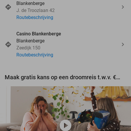
Blankenberge
J. de Troozlaan 42
Routebeschrijving
Casino Blankenberge
Blankenberge
Zeedijk 150
Routebeschrijving
Maak gratis kans op een droomreis t.w.v. €3.000!
play_circle