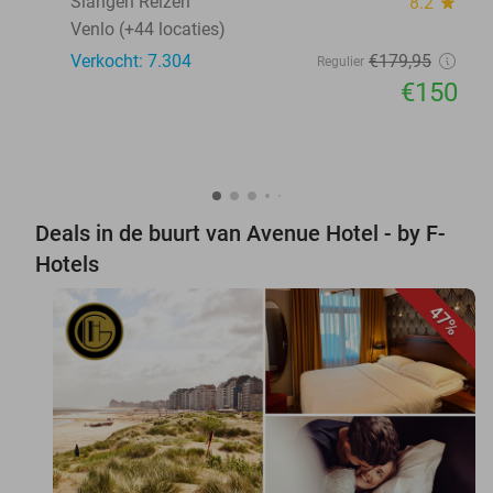
Slangen Reizen
8.2
star
Venlo (+44 locaties)
Verkocht: 7.304
€179
,95
Regulier
€150
Deals in de buurt van Avenue Hotel - by F-
Hotels
47%