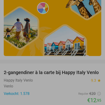
favorite_border
2-gangendiner à la carte bij Happy Italy Venlo
35%
Happy Italy Venlo
9.3
star
Venlo
Verkocht: 1.578
€20
Regulier
€12
,95