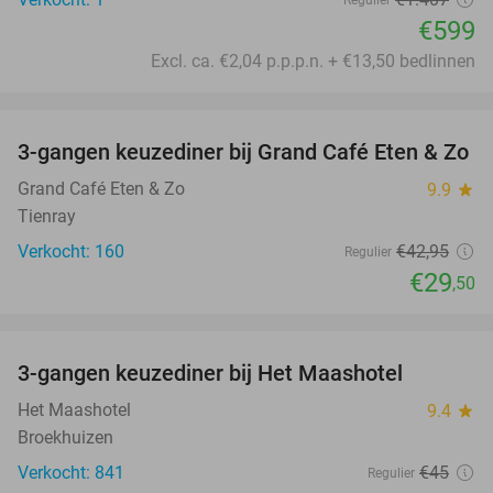
€599
Excl. ca. €2,04 p.p.p.n. + €13,50 bedlinnen
favorite_border
3-gangen keuzediner bij Grand Café Eten & Zo
31%
Grand Café Eten & Zo
9.9
star
Tienray
Verkocht: 160
€42
,95
Regulier
€29
,50
favorite_border
3-gangen keuzediner bij Het Maashotel
38%
Het Maashotel
9.4
star
Broekhuizen
Verkocht: 841
€45
Regulier