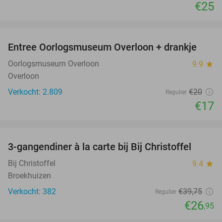
€25
favorite_border
Entree Oorlogsmuseum Overloon + drankje
15%
Oorlogsmuseum Overloon
9.9
star
Overloon
Verkocht: 2.809
€20
Regulier
€17
favorite_border
3-gangendiner à la carte bij Bij Christoffel
32%
Bij Christoffel
9.4
star
Broekhuizen
Verkocht: 382
€39
,75
Regulier
€26
,95