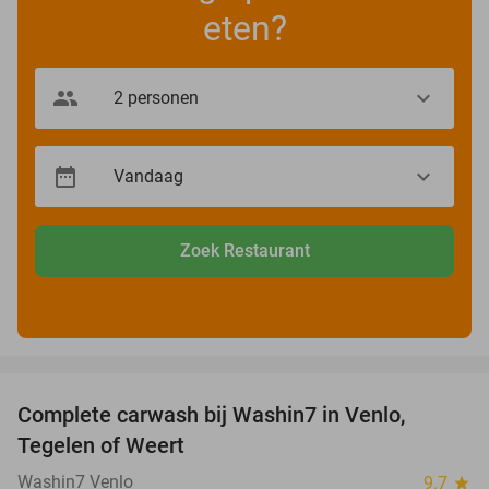
eten?
Zoek Restaurant
favorite_border
Complete carwash bij Washin7 in Venlo,
40%
Tegelen of Weert
Washin7 Venlo
9.7
star