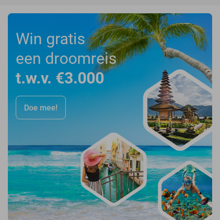
Win gratis
een droomreis
t.w.v. €3.000
Doe mee!