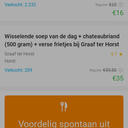
Verkocht: 2.232
€20
Regulier
€16
favorite_border
Wisselende soep van de dag + chateaubriand
41%
(500 gram) + verse frietjes bij Graaf ter Horst
Graaf ter Horst
9.7
star
Horst
Verkocht: 209
€59
,50
Regulier
€35
Voordelig spontaan uit