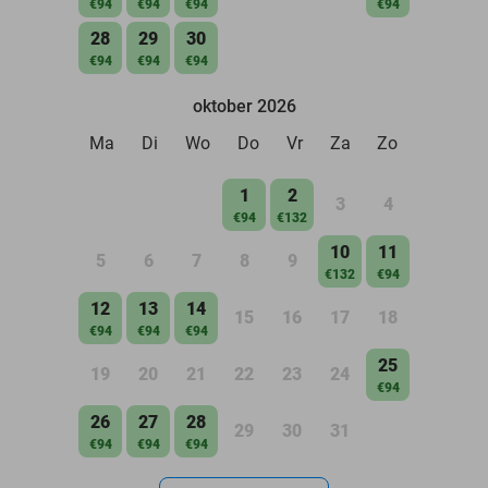
€94
€94
€94
€94
28
29
30
€94
€94
€94
oktober 2026
Ma
Di
Wo
Do
Vr
Za
Zo
1
2
3
4
€94
€132
10
11
5
6
7
8
9
€132
€94
12
13
14
15
16
17
18
€94
€94
€94
25
19
20
21
22
23
24
€94
26
27
28
29
30
31
€94
€94
€94