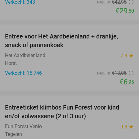
Verkocht: 343
€42
,95
Regulier
€29
,50
favorite_border
Entree voor Het Aardbeienland + drankje,
47%
snack of pannenkoek
Het Aardbeienland
7.8
star
Horst
Verkocht: 15.746
€13
,05
Regulier
€6
,95
favorite_border
Entreeticket klimbos Fun Forest voor kind
20%
en/of volwassene (2 of 3 uur)
Fun Forest Venlo
9.8
star
Tegelen