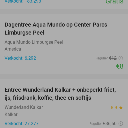
Gratis
Verkocht: 183.293
favorite_border
Dagentree Aqua Mundo op Center Parcs
33%
Limburgse Peel
Aqua Mundo Limburgse Peel
America
Verkocht: 6.292
€12
Regulier
€8
favorite_border
Entree Wunderland Kalkar + onbeperkt friet,
32%
ijs, frisdrank, koffie, thee en softijs
Wunderland Kalkar
8.9
star
Kalkar
Verkocht: 27.277
€36
,50
Regulier