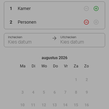
remove_circle_outline
add_circle_outline
1
Kamer
remove_circle_outline
add_circle_outline
2
Personen
Inchecken
Uitchecken
Kies datum
Kies datum
augustus 2026
Ma
Di
Wo
Do
Vr
Za
Zo
1
2
3
4
5
6
7
8
9
10
11
12
13
14
15
16