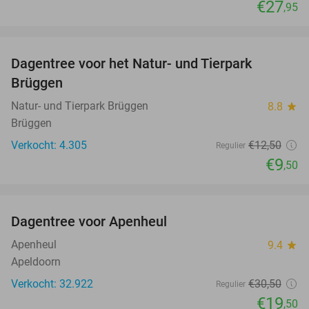
€27
,95
favorite_border
Dagentree voor het Natur- und Tierpark
24%
Brüggen
Natur- und Tierpark Brüggen
8.8
star
Brüggen
Verkocht: 4.305
€12
,50
Regulier
€9
,50
favorite_border
Dagentree voor Apenheul
36%
Apenheul
9.4
star
Apeldoorn
Verkocht: 32.922
€30
,50
Regulier
€19
,50