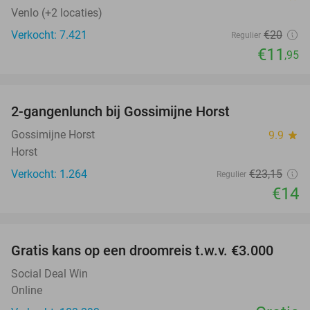
Venlo (+2 locaties)
Verkocht: 7.421
€20
Regulier
€11
,95
favorite_border
2-gangenlunch bij Gossimijne Horst
40%
Gossimijne Horst
9.9
star
Horst
Verkocht: 1.264
€23
,15
Regulier
€14
favorite_border
Gratis kans op een droomreis t.w.v. €3.000
Social Deal Win
Online