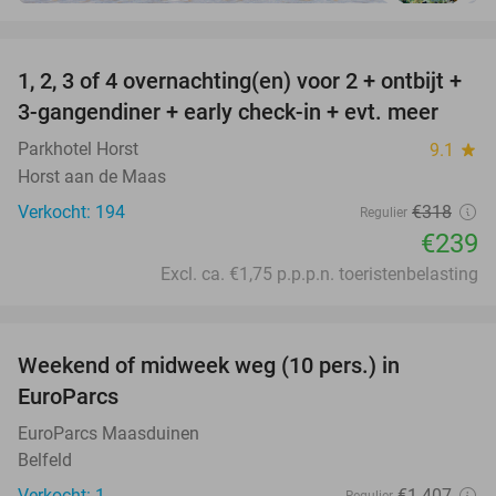
favorite_border
1, 2, 3 of 4 overnachting(en) voor 2 + ontbijt +
25%
3-gangendiner + early check-in + evt. meer
Parkhotel Horst
9.1
star
Horst aan de Maas
Verkocht: 194
€318
Regulier
€239
Excl. ca. €1,75 p.p.p.n. toeristenbelasting
favorite_border
Weekend of midweek weg (10 pers.) in
57%
EuroParcs
EuroParcs Maasduinen
Belfeld
Verkocht: 1
€1.407
Regulier