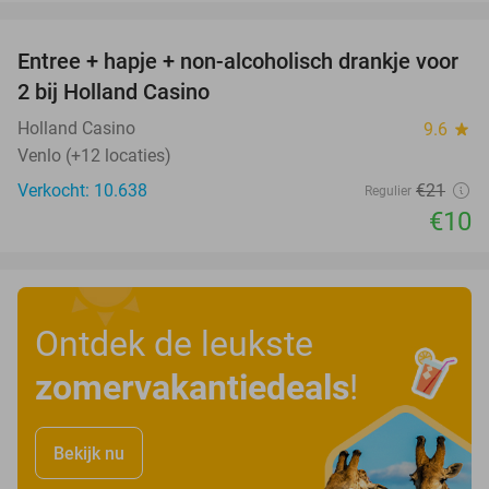
favorite_border
Entree + hapje + non-alcoholisch drankje voor
52%
2 bij Holland Casino
Holland Casino
9.6
star
Venlo (+12 locaties)
Verkocht: 10.638
€21
Regulier
€10
Ontdek de leukste
zomervakantiedeals
!
Bekijk nu