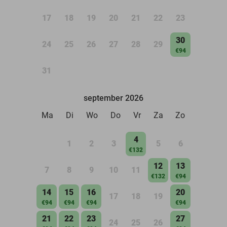
17
18
19
20
21
22
23
30
24
25
26
27
28
29
€94
31
september 2026
Ma
Di
Wo
Do
Vr
Za
Zo
4
1
2
3
5
6
€132
12
13
7
8
9
10
11
€132
€94
14
15
16
20
17
18
19
€94
€94
€94
€94
21
22
23
27
24
25
26