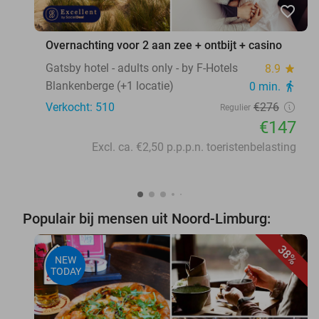
favorite_border
Overnachting voor 2 aan zee + ontbijt + casino
Gatsby hotel - adults only - by F-Hotels
8.9
star
Blankenberge (+1 locatie)
0 min.
directions_walk
Verkocht: 510
€276
Regulier
€147
Excl. ca. €2,50 p.p.p.n. toeristenbelasting
Populair bij mensen uit Noord-Limburg:
38%
NEW
TODAY