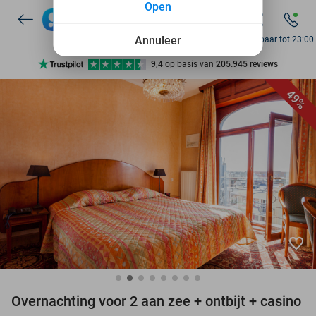
Open
7 dagen per week beschikbaar
10+ miljoen leden
Annuleer
Bereikbaar tot 23:00
9,4
op basis van
205.945 reviews
Ontdek 15.000+ deals
49%
7 dagen per week beschikbaar
10+ miljoen leden
favorite_border
Overnachting voor 2 aan zee + ontbijt + casino