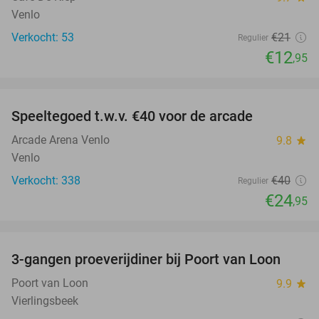
Venlo
Verkocht: 53
€21
Regulier
€12
,95
favorite_border
Speeltegoed t.w.v. €40 voor de arcade
38%
Arcade Arena Venlo
9.8
star
Venlo
Verkocht: 338
€40
Regulier
€24
,95
favorite_border
3-gangen proeverijdiner bij Poort van Loon
31%
Poort van Loon
9.9
star
Vierlingsbeek