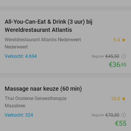
favorite_border
All-You-Can-Eat & Drink (3 uur) bij
19%
Wereldrestaurant Atlantis
Wereldrestaurant Atlantis Nederweert
9.4
star
Nederweert
Verkocht: 4.694
€45
,50
Regulier
€36
,95
favorite_border
Massage naar keuze (60 min)
22%
Thai Oosterse Geneestherapie
10.0
star
Maasbree
Verkocht: 324
€70
,30
Regulier
€55