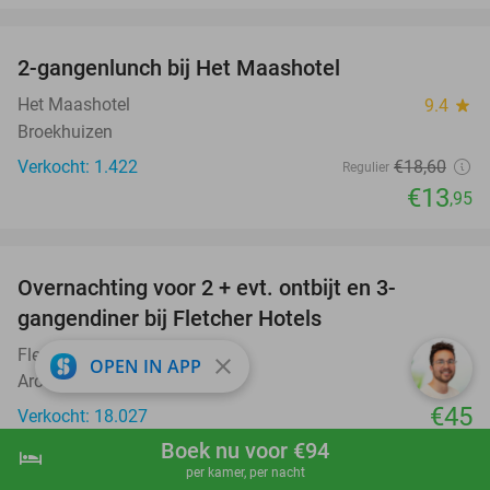
favorite_border
2-gangenlunch bij Het Maashotel
25%
Het Maashotel
9.4
star
Broekhuizen
Verkocht: 1.422
€18
,60
Regulier
€13
,95
favorite_border
Overnachting voor 2 + evt. ontbijt en 3-
gangendiner bij Fletcher Hotels
Fletcher Hotels
close
OPEN IN APP
Arcen (+ meerdere locaties)
€45
Verkocht: 18.027
Excl. ca. €3 p.p.p.n. toeristenbelasting
Boek nu voor €94
hotel
shopping_cart
Boek nu
navigate_next
per kamer, per nacht
favorite_border