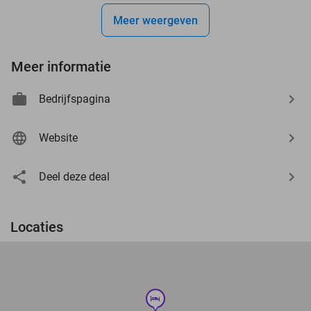
Meer weergeven
Meer informatie
Bedrijfspagina
Website
Deel deze deal
Locaties
hotel