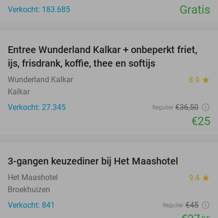
Gratis
Verkocht: 183.685
favorite_border
Entree Wunderland Kalkar + onbeperkt friet,
32%
ijs, frisdrank, koffie, thee en softijs
Wunderland Kalkar
8.9
star
Kalkar
Verkocht: 27.345
€36
,50
Regulier
€25
favorite_border
3-gangen keuzediner bij Het Maashotel
38%
Het Maashotel
9.4
star
Broekhuizen
Verkocht: 841
€45
Regulier