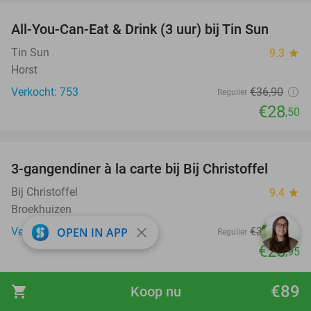
All-You-Can-Eat & Drink (3 uur) bij Tin Sun
23%
Tin Sun
9.3
star
Horst
Verkocht: 753
€36
,90
Regulier
€28
,50
favorite_border
3-gangendiner à la carte bij Bij Christoffel
32%
Bij Christoffel
9.4
star
Broekhuizen
close
Verkocht: 382
€39
,75
OPEN IN APP
Regulier
€26
,95
favorite_border
€89
shopping_cart
Koop nu
Massage naar keuze (60 min)