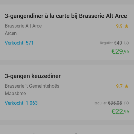
favorite_border
3-gangendiner à la carte bij Brasserie Alt Arce
25%
Brasserie Alt Arce
9.9
star
Arcen
Verkocht: 571
€40
Regulier
€29
,95
favorite_border
3-gangen keuzediner
35%
Brasserie 't Gemeintehoës
9.7
star
Maasbree
Verkocht: 1.063
€35
,05
Regulier
€22
,95
favorite_border