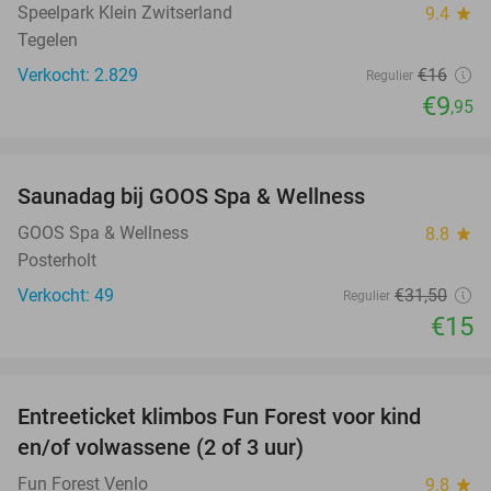
Speelpark Klein Zwitserland
9.4
star
Tegelen
Verkocht: 2.829
€16
Regulier
€9
,95
favorite_border
Saunadag bij GOOS Spa & Wellness
52%
NEW
TODAY
GOOS Spa & Wellness
8.8
star
Posterholt
Verkocht: 49
€31
,50
Regulier
€15
favorite_border
Entreeticket klimbos Fun Forest voor kind
20%
en/of volwassene (2 of 3 uur)
Fun Forest Venlo
9.8
star