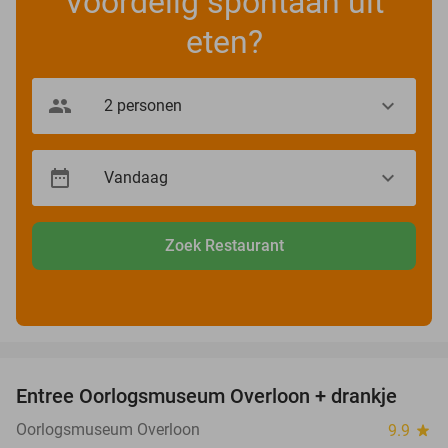
Voordelig spontaan uit
eten?
Zoek Restaurant
favorite_border
Entree Oorlogsmuseum Overloon + drankje
15%
Oorlogsmuseum Overloon
9.9
star