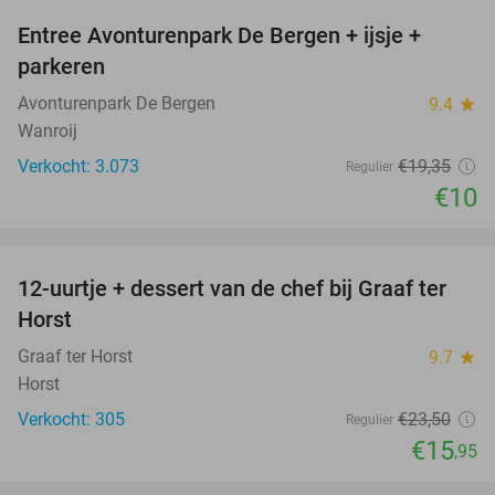
Entree Avonturenpark De Bergen + ijsje +
48%
parkeren
Avonturenpark De Bergen
9.4
star
Wanroij
Verkocht: 3.073
€19
,35
Regulier
€10
favorite_border
12-uurtje + dessert van de chef bij Graaf ter
32%
Horst
Graaf ter Horst
9.7
star
Horst
Verkocht: 305
€23
,50
Regulier
€15
,95
favorite_border