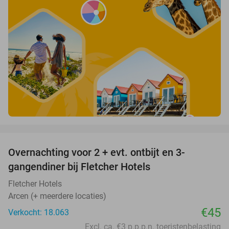
favorite_border
Overnachting voor 2 + evt. ontbijt en 3-
gangendiner bij Fletcher Hotels
Fletcher Hotels
Arcen (+ meerdere locaties)
€45
Verkocht: 18.063
Excl. ca. €3 p.p.p.n. toeristenbelasting