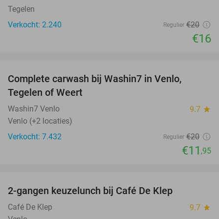
Tegelen
Verkocht: 2.240
€20
Regulier
€16
favorite_border
Complete carwash bij Washin7 in Venlo,
40%
Tegelen of Weert
Washin7 Venlo
9.7
star
Venlo (+2 locaties)
Verkocht: 7.432
€20
Regulier
€11
,95
favorite_border
2-gangen keuzelunch bij Café De Klep
38%
Café De Klep
9.7
star