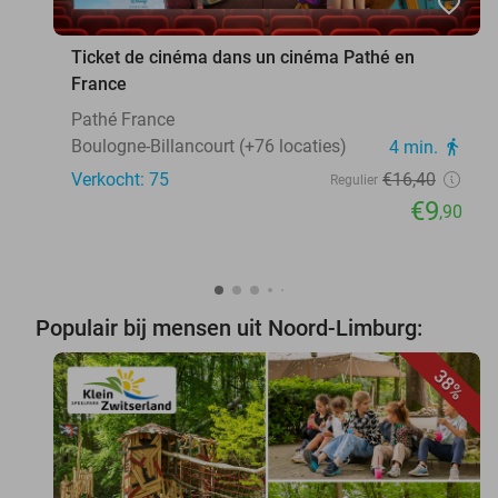
favorite_border
Ticket de cinéma dans un cinéma Pathé en
France
Pathé France
Boulogne-Billancourt (+76 locaties)
4 min.
directions_walk
Verkocht: 75
€16
,40
Regulier
€9
,90
Populair bij mensen uit Noord-Limburg:
38%