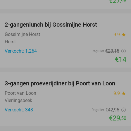
€27
,95
favorite_border
2-gangenlunch bij Gossimijne Horst
40%
Gossimijne Horst
9.9
star
Horst
Verkocht: 1.264
€23
,15
Regulier
€14
favorite_border
3-gangen proeverijdiner bij Poort van Loon
31%
Poort van Loon
9.9
star
Vierlingsbeek
Verkocht: 343
€42
,95
Regulier
€29
,50