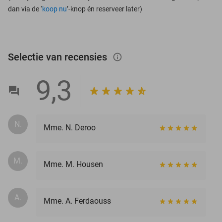
dan via de ‘
koop nu
’-knop én reserveer later)
Selectie van recensies
info_outlined
9,3
N.
Mme. N. Deroo
M.
Mme. M. Housen
A.
Mme. A. Ferdaouss