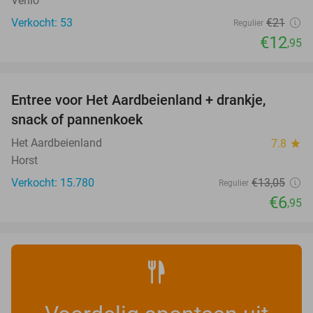
Venlo
Verkocht: 53
€21
Regulier
€12
,95
favorite_border
Entree voor Het Aardbeienland + drankje,
47%
snack of pannenkoek
Het Aardbeienland
7.8
star
Horst
Verkocht: 15.780
€13
,05
Regulier
€6
,95