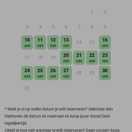
1
2
3
4
5
6
7
8
9
10
11
12
13
16
14
15
€89
€89
€89
€89
€89
20
21
22
23
17
18
19
€89
€89
€89
€89
24
25
26
27
30
28
29
€89
€89
€89
€89
€89
31
*
Weet je al op welke datum je wilt reserveren? Selecteer dan
hierboven de datum en reserveer en koop jouw Social Deal
tegelijkertijd.
(Weet je nog niet wanneer je wilt reserveren? Geen zorgen: koop