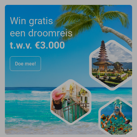
Win gratis
een droomreis
t.w.v. €3.000
Doe mee!