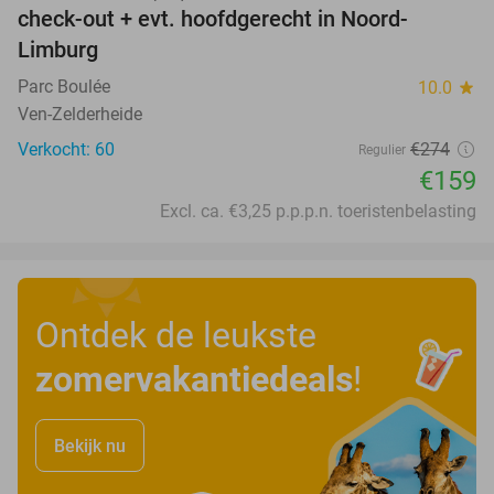
check-out + evt. hoofdgerecht in Noord-
Limburg
Parc Boulée
10.0
star
Ven-Zelderheide
Verkocht: 60
€274
Regulier
€159
Excl. ca. €3,25 p.p.p.n. toeristenbelasting
Ontdek de leukste
zomervakantiedeals
!
Bekijk nu