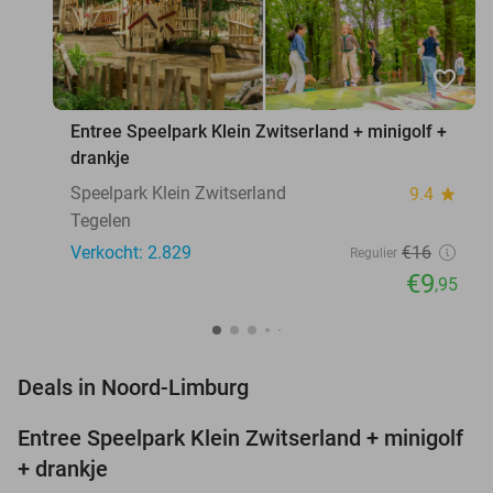
favorite_border
Entree Speelpark Klein Zwitserland + minigolf +
drankje
Speelpark Klein Zwitserland
9.4
star
Tegelen
Verkocht: 2.829
€16
Regulier
€9
,95
favorite_border
Deals in Noord-Limburg
Entree Speelpark Klein Zwitserland + minigolf
38%
+ drankje