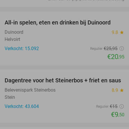
favorite_border
All-in spelen, eten en drinken bij Duinoord
19%
Duinoord
9.8
star
Helvoirt
Verkocht: 15.092
€25
,95
Regulier
€20
,95
favorite_border
Dagentree voor het Steinerbos + friet en saus
37%
Belevenispark Steinerbos
8.9
star
Stein
Verkocht: 43.604
€15
Regulier
€9
,50
favorite_border