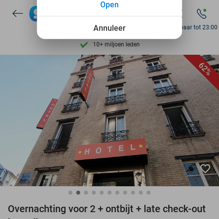
Open
7 dagen per week beschikbaar
10+ miljoen leden
Annuleer
Bereikbaar tot 23:00
9,4
op basis van
205.983 reviews
Ontdek 15.000+ deals
62%
7 dagen per week beschikbaar
10+ miljoen leden
favorite_border
Overnachting voor 2 + ontbijt + late check-out