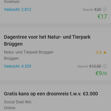
Overloon
Verkocht: 2.812
€20
Regulier
€17
favorite_border
Dagentree voor het Natur- und Tierpark
24%
Brüggen
Natur- und Tierpark Brüggen
8.8
star
Brüggen
Verkocht: 4.329
€12
,50
Regulier
€9
,50
favorite_border
Gratis kans op een droomreis t.w.v. €3.000
Social Deal Win
Online