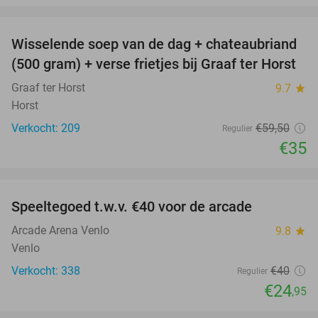
favorite_border
Wisselende soep van de dag + chateaubriand
41%
(500 gram) + verse frietjes bij Graaf ter Horst
Graaf ter Horst
9.7
star
Horst
Verkocht: 209
€59
,50
Regulier
€35
favorite_border
Speeltegoed t.w.v. €40 voor de arcade
38%
Arcade Arena Venlo
9.8
star
Venlo
Verkocht: 338
€40
Regulier
€24
,95
favorite_border