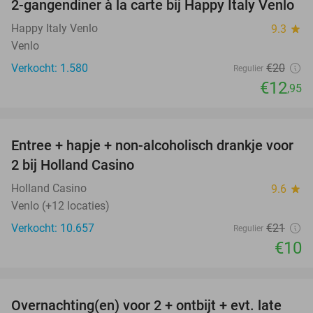
2-gangendiner à la carte bij Happy Italy Venlo
35%
Happy Italy Venlo
9.3
star
Venlo
Verkocht: 1.580
€20
Regulier
€12
,95
favorite_border
Entree + hapje + non-alcoholisch drankje voor
52%
2 bij Holland Casino
Holland Casino
9.6
star
Venlo (+12 locaties)
Verkocht: 10.657
€21
Regulier
€10
favorite_border
Overnachting(en) voor 2 + ontbijt + evt. late
42%