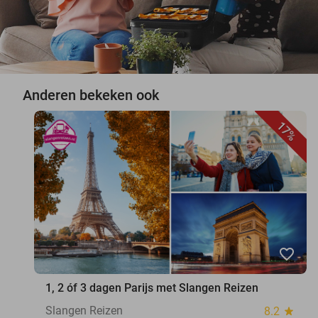
Anderen bekeken ook
17%
favorite_border
1, 2 óf 3 dagen Parijs met Slangen Reizen
Slangen Reizen
8.2
star