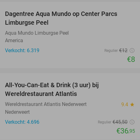
Dagentree Aqua Mundo op Center Parcs
33%
Limburgse Peel
Aqua Mundo Limburgse Peel
America
Verkocht: 6.319
€12
Regulier
€8
favorite_border
All-You-Can-Eat & Drink (3 uur) bij
19%
Wereldrestaurant Atlantis
Wereldrestaurant Atlantis Nederweert
9.4
star
Nederweert
Verkocht: 4.696
€45
,50
Regulier
€36
,95