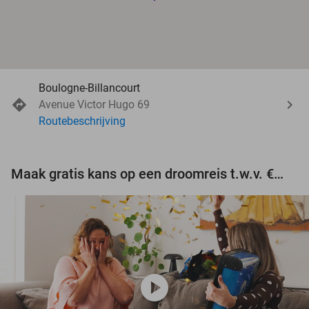
Boulogne-Billancourt
Avenue Victor Hugo 69
Routebeschrijving
Maak gratis kans op een droomreis t.w.v. €3.000!
play_circle