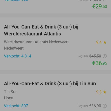
€29
,50
favorite_border
All-You-Can-Eat & Drink (3 uur) bij
19%
Wereldrestaurant Atlantis
Wereldrestaurant Atlantis Nederweert
9.4
star
Nederweert
Verkocht: 4.814
€45
,50
Regulier
€36
,95
favorite_border
All-You-Can-Eat & Drink (3 uur) bij Tin Sun
23%
Tin Sun
9.3
star
Horst
Verkocht: 807
€36
,90
Regulier