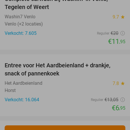
40%
Tegelen of Weert
Washin7 Venlo
9.7
star
Venlo (+2 locaties)
Verkocht: 7.605
€20
Regulier
€11
,95
favorite_border
Entree voor Het Aardbeienland + drankje,
47%
snack of pannenkoek
Het Aardbeienland
7.8
star
Horst
Verkocht: 16.064
€13
,05
Regulier
€6
,95