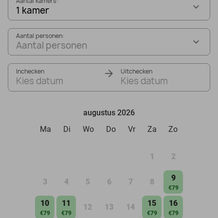
Aantal kamers:
1 kamer
Aantal personen:
Aantal personen
Inchecken
Uitchecken
Kies datum
Kies datum
augustus 2026
Ma
Di
Wo
Do
Vr
Za
Zo
1
2
9
3
4
5
6
7
8
€79
10
11
15
16
12
13
14
€79
€79
€79
€79