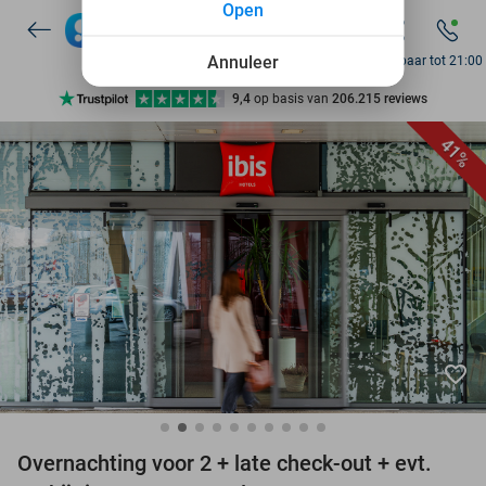
Open
7 dagen per week beschikbaar
10+ miljoen leden
Annuleer
Bereikbaar tot 21:00
9,4
op basis van
206.215 reviews
Ontdek 15.000+ deals
41%
7 dagen per week beschikbaar
10+ miljoen leden
favorite_border
Overnachting voor 2 + late check-out + evt.