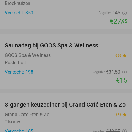
Broekhuizen
Verkocht: 853
€45
Regulier
€27
,95
favorite_border
Saunadag bij GOOS Spa & Wellness
52%
GOOS Spa & Wellness
8.8
star
Posterholt
Verkocht: 198
€31
,50
Regulier
€15
favorite_border
3-gangen keuzediner bij Grand Café Eten & Zo
31%
Grand Café Eten & Zo
9.9
star
Tienray
Verkocht: 165
€42
,95
Regulier