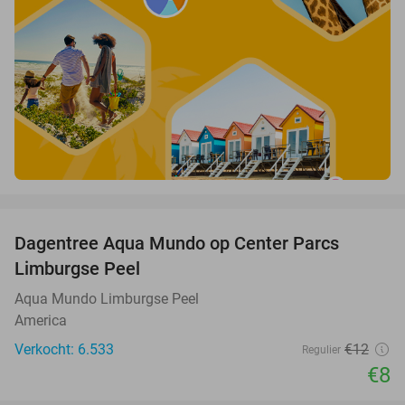
favorite_border
Dagentree Aqua Mundo op Center Parcs
33%
Limburgse Peel
Aqua Mundo Limburgse Peel
America
Verkocht: 6.533
€12
Regulier
€8
favorite_border