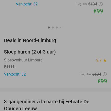
Verkocht: 32
€134
Regulier
€99
favorite_border
Deals in Noord-Limburg
Sloep huren (2 of 3 uur)
26%
NEW
TODAY
Sloepverhuur Limburg
9.7
star
Kessel
Verkocht: 32
€134
Regulier
€99
favorite_border
3-gangendiner à la carte bij Eetcafé De
33%
Gouden Leeuw