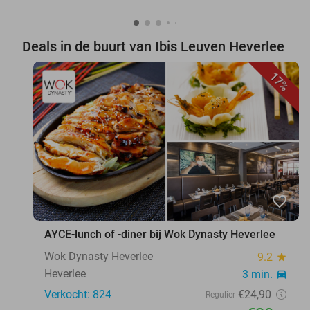
Deals in de buurt van Ibis Leuven Heverlee
17%
favorite_border
AYCE-lunch of -diner bij Wok Dynasty Heverlee
Wok Dynasty Heverlee
9.2
star
Heverlee
3 min.
directions_car
Verkocht: 824
€24
,90
Regulier