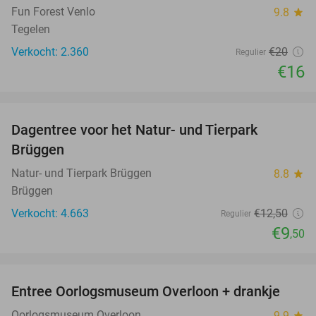
Fun Forest Venlo
9.8
star
Tegelen
Verkocht: 2.360
€20
Regulier
€16
favorite_border
Dagentree voor het Natur- und Tierpark
24%
Brüggen
Natur- und Tierpark Brüggen
8.8
star
Brüggen
Verkocht: 4.663
€12
,50
Regulier
€9
,50
favorite_border
Entree Oorlogsmuseum Overloon + drankje
15%
Oorlogsmuseum Overloon
9.9
star