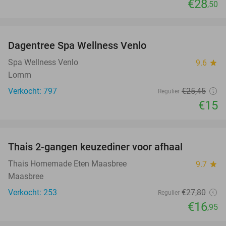
€28
,50
favorite_border
Dagentree Spa Wellness Venlo
41%
Spa Wellness Venlo
9.6
star
Lomm
Verkocht: 797
€25
,45
Regulier
€15
favorite_border
Thais 2-gangen keuzediner voor afhaal
39%
Thais Homemade Eten Maasbree
9.7
star
Maasbree
Verkocht: 253
€27
,80
Regulier
€16
,95
favorite_border