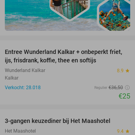
favorite_border
Entree Wunderland Kalkar + onbeperkt friet,
32%
ijs, frisdrank, koffie, thee en softijs
Wunderland Kalkar
8.9
star
Kalkar
Verkocht: 28.018
€36
,50
Regulier
€25
favorite_border
3-gangen keuzediner bij Het Maashotel
38%
Het Maashotel
9.4
star