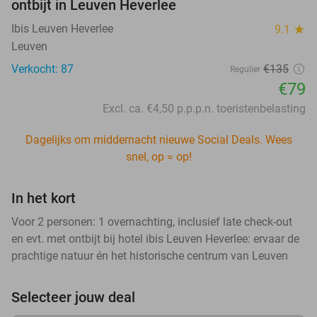
ontbijt in Leuven Heverlee
Ibis Leuven Heverlee
9.1
star
Leuven
Verkocht: 87
€135
Regulier
€79
Excl. ca. €4,50 p.p.p.n. toeristenbelasting
Dagelijks om middernacht nieuwe Social Deals. Wees
snel, op = op!
In het kort
Voor 2 personen: 1 overnachting, inclusief late check-out
en evt. met ontbijt bij hotel ibis Leuven Heverlee: ervaar de
prachtige natuur én het historische centrum van Leuven
Selecteer jouw deal