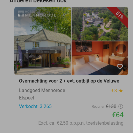
Anderen bekeken ook
51%
favorite_border
Overnachting voor 2 + evt. ontbijt op de Veluwe
Landgoed Mennorode
9.3
star
Elspeet
Verkocht: 3.265
€130
Regulier
€64
Excl. ca. €2,50 p.p.p.n. toeristenbelasting