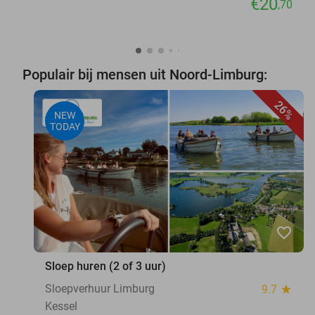
€20
,70
Populair bij mensen uit Noord-Limburg:
26%
NEW
TODAY
favorite_border
Sloep huren (2 of 3 uur)
Sloepverhuur Limburg
9.7
star
Kessel