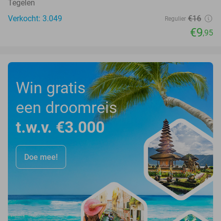
Tegelen
Verkocht: 3.049
€16
Regulier
€9
,95
Win gratis
een droomreis
t.w.v. €3.000
Doe mee!