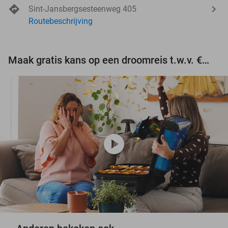
Sint-Jansbergsesteenweg 405
Routebeschrijving
Maak gratis kans op een droomreis t.w.v. €3.000!
play_circle