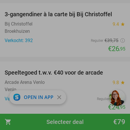
3-gangendiner à la carte bij Bij Christoffel
32%
Bij Christoffel
9.4
star
Broekhuizen
Verkocht: 392
€39
,75
Regulier
€26
,95
favorite_border
Speeltegoed t.w.v. €40 voor de arcade
38%
Arcade Arena Venlo
9.8
star
Venlo
close
OPEN IN APP
Verkocht: 353
€40
Regulier
€24
,95
favorite_border
€79
shopping_cart
Selecteer deal