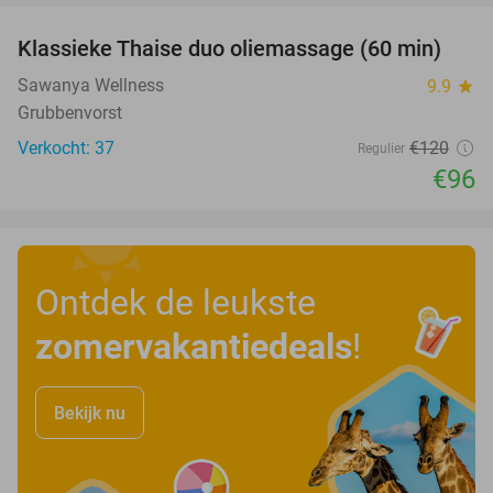
Klassieke Thaise duo oliemassage (60 min)
20%
Sawanya Wellness
9.9
star
Grubbenvorst
Verkocht: 37
€120
Regulier
€96
Ontdek de leukste
zomervakantiedeals
!
Bekijk nu