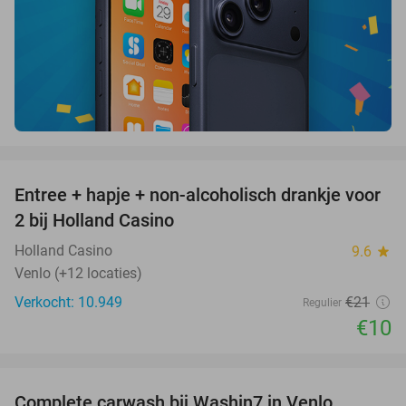
favorite_border
Entree + hapje + non-alcoholisch drankje voor
52%
2 bij Holland Casino
Holland Casino
9.6
star
Venlo (+12 locaties)
Verkocht: 10.949
€21
Regulier
€10
favorite_border
Complete carwash bij Washin7 in Venlo,