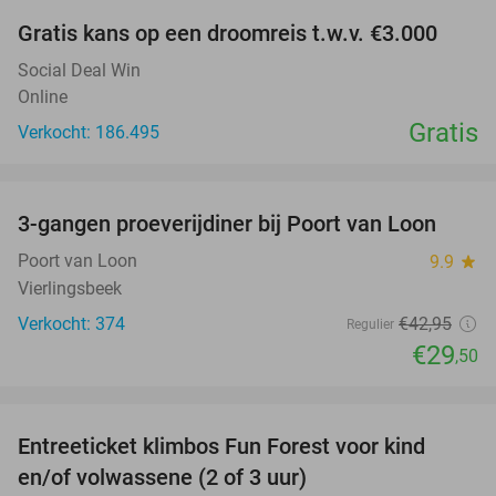
Gratis kans op een droomreis t.w.v. €3.000
Social Deal Win
Online
Gratis
Verkocht: 186.495
favorite_border
3-gangen proeverijdiner bij Poort van Loon
31%
Poort van Loon
9.9
star
Vierlingsbeek
Verkocht: 374
€42
,95
Regulier
€29
,50
favorite_border
Entreeticket klimbos Fun Forest voor kind
20%
en/of volwassene (2 of 3 uur)