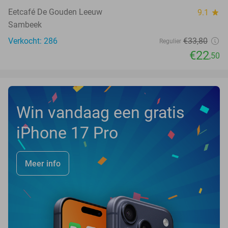
Eetcafé De Gouden Leeuw
9.1
star
Sambeek
Verkocht: 286
€33
,80
Regulier
€22
,50
Win vandaag een gratis
iPhone 17 Pro
Meer info