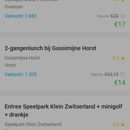
Overloon
Verkocht: 2.882
€20
Regulier
€17
favorite_border
2-gangenlunch bij Gossimijne Horst
40%
Gossimijne Horst
9.9
star
Horst
Verkocht: 1.305
€23
,15
Regulier
€14
favorite_border
Entree Speelpark Klein Zwitserland + minigolf
38%
+ drankje
Speelpark Klein Zwitserland
9.5
star