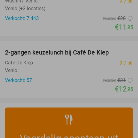
Washin7 Venlo
9.7
star
Venlo (+2 locaties)
Verkocht: 7.443
€20
Regulier
€11
,95
favorite_border
2-gangen keuzelunch bij Café De Klep
38%
Café De Klep
9.7
star
Venlo
Verkocht: 57
€21
Regulier
€12
,95