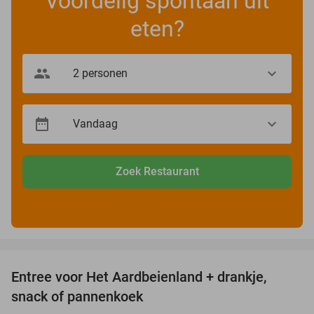
Voordelig spontaan uit
eten?
Zoek Restaurant
favorite_border
Entree voor Het Aardbeienland + drankje,
47%
snack of pannenkoek