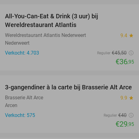
favorite_border
All-You-Can-Eat & Drink (3 uur) bij
19%
Wereldrestaurant Atlantis
Wereldrestaurant Atlantis Nederweert
9.4
star
Nederweert
Verkocht: 4.703
€45
,50
Regulier
€36
,95
favorite_border
3-gangendiner à la carte bij Brasserie Alt Arce
25%
Brasserie Alt Arce
9.9
star
Arcen
Verkocht: 575
€40
Regulier
€29
,95
favorite_border