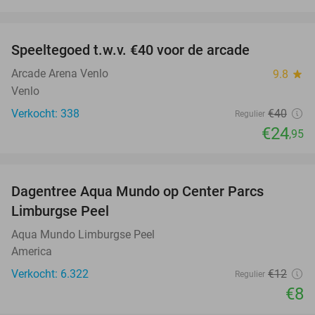
favorite_border
Speeltegoed t.w.v. €40 voor de arcade
38%
Arcade Arena Venlo
9.8
star
Venlo
Verkocht: 338
€40
Regulier
€24
,95
favorite_border
Dagentree Aqua Mundo op Center Parcs
33%
Limburgse Peel
Aqua Mundo Limburgse Peel
America
Verkocht: 6.322
€12
Regulier
€8