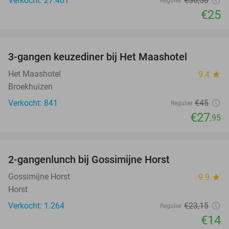
Verkocht: 27.401
€36
,50
Regulier
€25
favorite_border
3-gangen keuzediner bij Het Maashotel
38%
Het Maashotel
9.4
star
Broekhuizen
Verkocht: 841
€45
Regulier
€27
,95
favorite_border
2-gangenlunch bij Gossimijne Horst
40%
Gossimijne Horst
9.9
star
Horst
Verkocht: 1.264
€23
,15
Regulier
€14