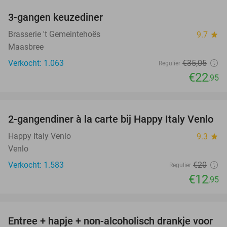
3-gangen keuzediner
35%
Brasserie 't Gemeintehoës
9.7
star
Maasbree
Verkocht: 1.063
€35
,05
Regulier
€22
,95
favorite_border
2-gangendiner à la carte bij Happy Italy Venlo
35%
Happy Italy Venlo
9.3
star
Venlo
Verkocht: 1.583
€20
Regulier
€12
,95
favorite_border
Entree + hapje + non-alcoholisch drankje voor
52%