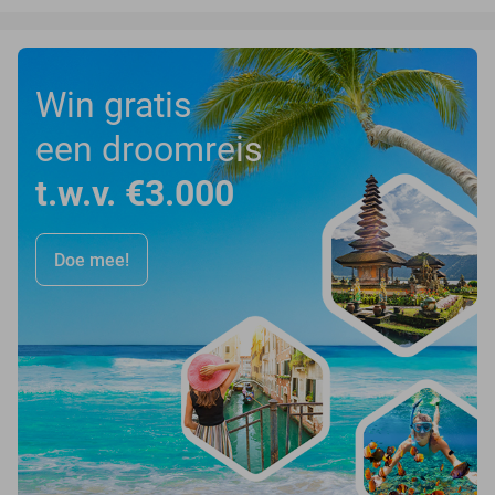
Win gratis
een droomreis
t.w.v. €3.000
Doe mee!