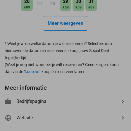
26
29
30
31
27
28
€89
€89
€89
€89
Meer weergeven
*
Weet je al op welke datum je wilt reserveren? Selecteer dan
hierboven de datum en reserveer en koop jouw Social Deal
tegelijkertijd.
(Weet je nog niet wanneer je wilt reserveren? Geen zorgen: koop
dan via de ‘
koop nu
’-knop én reserveer later)
Meer informatie
Bedrijfspagina
Website