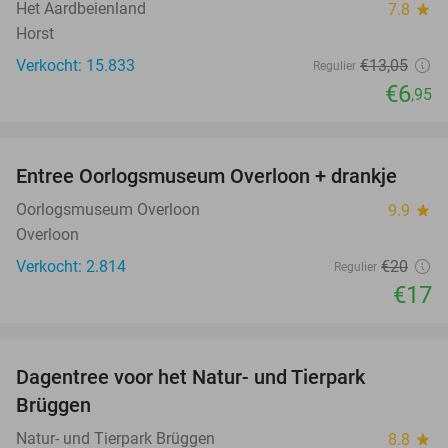
Het Aardbeienland
7.8
star
Horst
Verkocht: 15.833
€13
,05
Regulier
€6
,95
favorite_border
Entree Oorlogsmuseum Overloon + drankje
15%
Oorlogsmuseum Overloon
9.9
star
Overloon
Verkocht: 2.814
€20
Regulier
€17
favorite_border
Dagentree voor het Natur- und Tierpark
24%
Brüggen
Natur- und Tierpark Brüggen
8.8
star