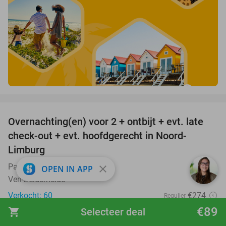
favorite_border
Overnachting(en) voor 2 + ontbijt + evt. late
42%
check-out + evt. hoofdgerecht in Noord-
Limburg
Parc Boulée
10.0
star
close
OPEN IN APP
Ven-Zelderheide
Verkocht: 60
€274
Regulier
€159
€89
shopping_cart
Selecteer deal
Excl. ca. €3,25 p.p.p.n. toeristenbelasting