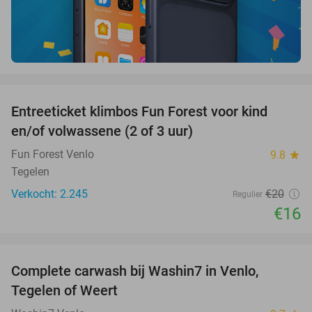
favorite_border
Entreeticket klimbos Fun Forest voor kind
20%
en/of volwassene (2 of 3 uur)
Fun Forest Venlo
9.8
star
Tegelen
Verkocht: 2.245
€20
Regulier
€16
favorite_border
Complete carwash bij Washin7 in Venlo,
40%
Tegelen of Weert