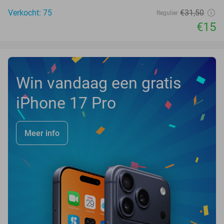
Verkocht: 75
€31
,50
Regulier
€15
Win vandaag een gratis
iPhone 17 Pro
Meer info