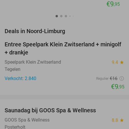
€9
,95
favorite_border
Deals in Noord-Limburg
Entree Speelpark Klein Zwitserland + minigolf
38%
+ drankje
Speelpark Klein Zwitserland
9.4
star
Tegelen
Verkocht: 2.840
€16
Regulier
€9
,95
favorite_border
Saunadag bij GOOS Spa & Wellness
52%
NEW
TODAY
GOOS Spa & Wellness
8.8
star
Posterholt