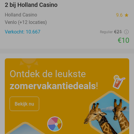
2 bij Holland Casino
Holland Casino
9.6
star
Venlo (+12 locaties)
Verkocht: 10.667
€21
Regulier
€10
Ontdek de leukste
zomervakantiedeals
!
Bekijk nu