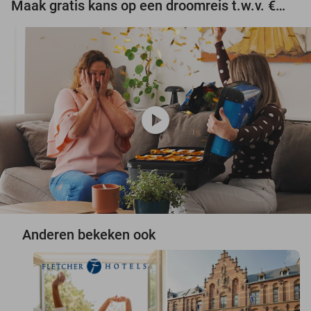
Maak gratis kans op een droomreis t.w.v. €3.000!
play_circle
Anderen bekeken ook