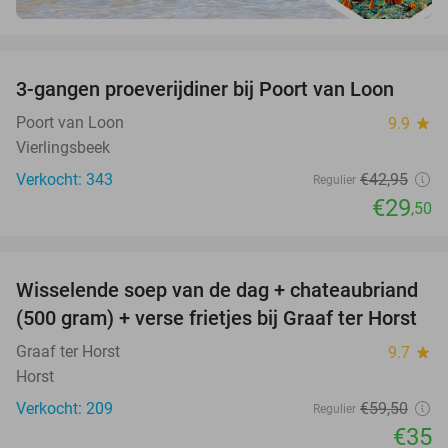
favorite_border
3-gangen proeverijdiner bij Poort van Loon
31%
Poort van Loon
9.9
star
Vierlingsbeek
Verkocht: 343
€42
,95
Regulier
€29
,50
favorite_border
Wisselende soep van de dag + chateaubriand
41%
(500 gram) + verse frietjes bij Graaf ter Horst
Graaf ter Horst
9.7
star
Horst
Verkocht: 209
€59
,50
Regulier
€35