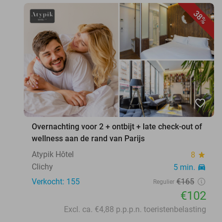
38%
favorite_border
Overnachting voor 2 + ontbijt + late check-out of
wellness aan de rand van Parijs
Atypik Hôtel
8
star
Clichy
5 min.
directions_car
Verkocht: 155
€165
Regulier
€102
Excl. ca. €4,88 p.p.p.n. toeristenbelasting