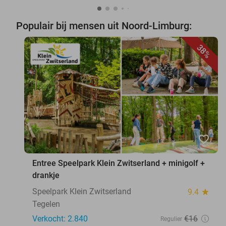
Populair bij mensen uit Noord-Limburg:
38%
favorite_border
Entree Speelpark Klein Zwitserland + minigolf +
drankje
Speelpark Klein Zwitserland
9.4
star
Tegelen
Verkocht: 2.840
€16
Regulier