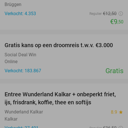
Brüggen
Verkocht: 4.353
€12
,50
Regulier
€9
,50
favorite_border
Gratis kans op een droomreis t.w.v. €3.000
Social Deal Win
Online
Gratis
Verkocht: 183.867
favorite_border
Entree Wunderland Kalkar + onbeperkt friet,
32%
ijs, frisdrank, koffie, thee en softijs
Wunderland Kalkar
8.9
star
Kalkar