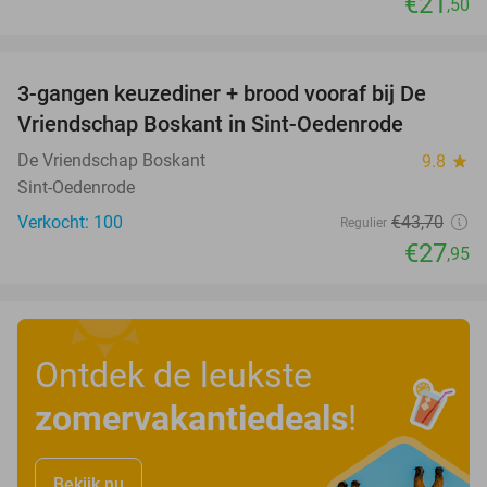
€21
,50
favorite_border
3-gangen keuzediner + brood vooraf bij De
36%
Vriendschap Boskant in Sint-Oedenrode
De Vriendschap Boskant
9.8
star
Sint-Oedenrode
Verkocht: 100
€43
,70
Regulier
€27
,95
Ontdek de leukste
zomervakantiedeals
!
Bekijk nu