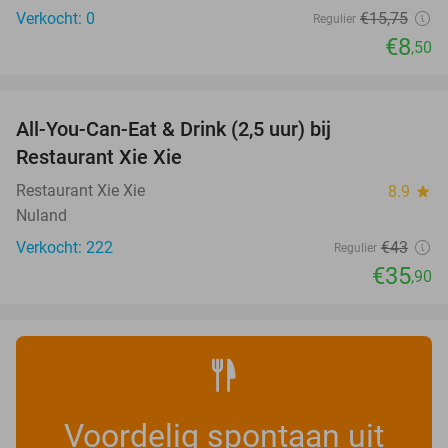
Verkocht: 0
€15
,75
Regulier
€8
,50
favorite_border
All-You-Can-Eat & Drink (2,5 uur) bij
17%
Restaurant Xie Xie
Restaurant Xie Xie
8.9
star
Nuland
Verkocht: 222
€43
Regulier
€35
,90
Voordelig spontaan uit