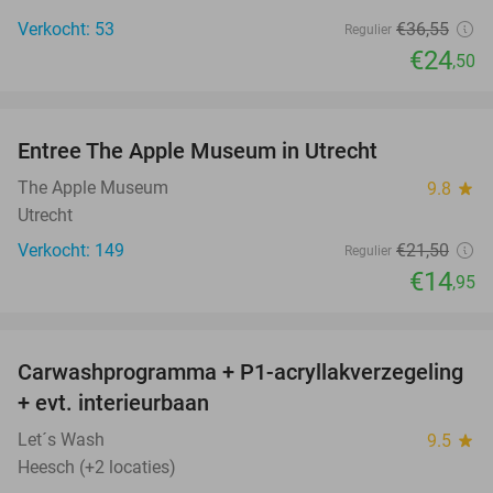
Verkocht: 53
€36
,55
Regulier
€24
,50
favorite_border
Entree The Apple Museum in Utrecht
30%
NEW
TODAY
The Apple Museum
9.8
star
Utrecht
Verkocht: 149
€21
,50
Regulier
€14
,95
favorite_border
Carwashprogramma + P1-acryllakverzegeling
39%
+ evt. interieurbaan
Let´s Wash
9.5
star
Heesch (+2 locaties)