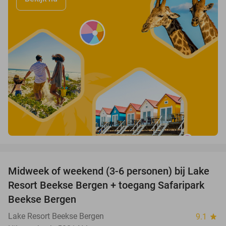
favorite_border
Midweek of weekend (3-6 personen) bij Lake
53%
Resort Beekse Bergen + toegang Safaripark
Beekse Bergen
Lake Resort Beekse Bergen
9.1
star