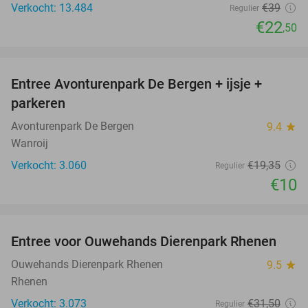
Verkocht: 13.484
€39
Regulier
€22
,50
favorite_border
Entree Avonturenpark De Bergen + ijsje +
48%
parkeren
Avonturenpark De Bergen
9.4
star
Wanroij
Verkocht: 3.060
€19
,35
Regulier
€10
favorite_border
Entree voor Ouwehands Dierenpark Rhenen
19%
Ouwehands Dierenpark Rhenen
9.5
star
Rhenen
Verkocht: 3.073
€31
,50
Regulier