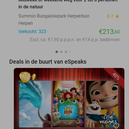
in de natuur
Summio Bungalowpark Herperduin
8.7
star
Herpen
€213
Verkocht: 323
,60
Excl. ca. €1,90 p.p.p.n. en €14 p.p. bedlinnen
Deals in de buurt van eSpeaks
40%
favorite_border