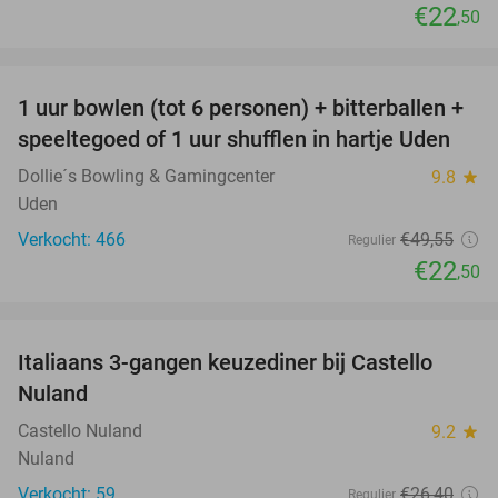
€22
,50
favorite_border
1 uur bowlen (tot 6 personen) + bitterballen +
55%
speeltegoed of 1 uur shufflen in hartje Uden
Dollie´s Bowling & Gamingcenter
9.8
star
Uden
Verkocht: 466
€49
,55
Regulier
€22
,50
favorite_border
Italiaans 3-gangen keuzediner bij Castello
24%
Nuland
Castello Nuland
9.2
star
Nuland
Verkocht: 59
€26
,40
Regulier