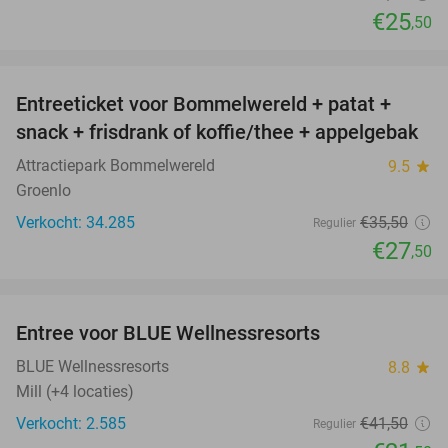
€25
,50
favorite_border
Entreeticket voor Bommelwereld + patat +
23%
snack + frisdrank of koffie/thee + appelgebak
Attractiepark Bommelwereld
9.5
star
Groenlo
Verkocht: 34.285
€35
,50
Regulier
€27
,50
favorite_border
Entree voor BLUE Wellnessresorts
48%
BLUE Wellnessresorts
8.8
star
Mill (+4 locaties)
Verkocht: 2.585
€41
,50
Regulier