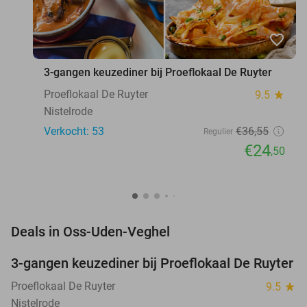
favorite_border
3-gangen keuzediner bij Proeflokaal De Ruyter
Proeflokaal De Ruyter
9.5
star
Nistelrode
Verkocht: 53
€36
,55
Regulier
€24
,50
favorite_border
Deals in Oss-Uden-Veghel
3-gangen keuzediner bij Proeflokaal De Ruyter
33%
Proeflokaal De Ruyter
9.5
star
Nistelrode