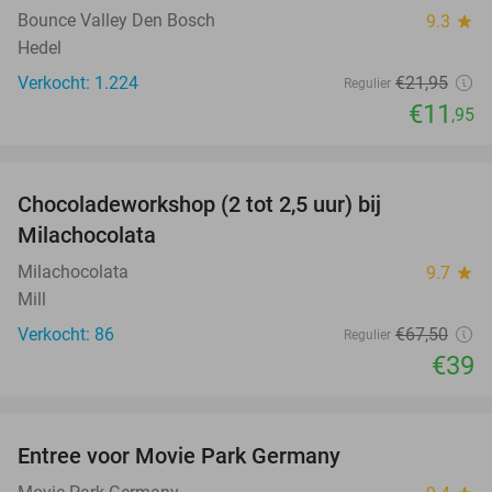
Bounce Valley Den Bosch
9.3
star
Hedel
Verkocht: 1.224
€21
,95
Regulier
€11
,95
favorite_border
Chocoladeworkshop (2 tot 2,5 uur) bij
42%
Milachocolata
Milachocolata
9.7
star
Mill
Verkocht: 86
€67
,50
Regulier
€39
favorite_border
Entree voor Movie Park Germany
38%