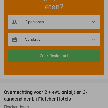
eten?
Zoek Restaurant
favorite_border
Overnachting voor 2 + evt. ontbijt en 3-
gangendiner bij Fletcher Hotels
Fletcher Hotels