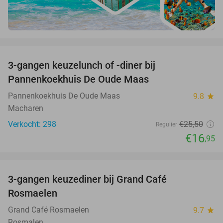
favorite_border
3-gangen keuzelunch of -diner bij
34%
Pannenkoekhuis De Oude Maas
Pannenkoekhuis De Oude Maas
9.8
star
Macharen
Verkocht: 298
€25
,50
Regulier
€16
,95
favorite_border
3-gangen keuzediner bij Grand Café
26%
Rosmaelen
Grand Café Rosmaelen
9.7
star
Rosmalen