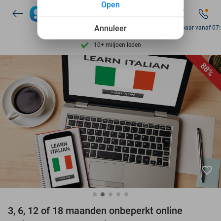
Open
Ontdek 15.000+ deals
7 dagen per week beschikbaar
Annuleer
Bereikbaar vanaf 07
10+ miljoen leden
9,4
op basis van
205.983 reviews
88%
Ontdek 15.000+ deals
7 dagen per week beschikbaar
10+ miljoen leden
favorite_border
3, 6, 12 of 18 maanden onbeperkt online