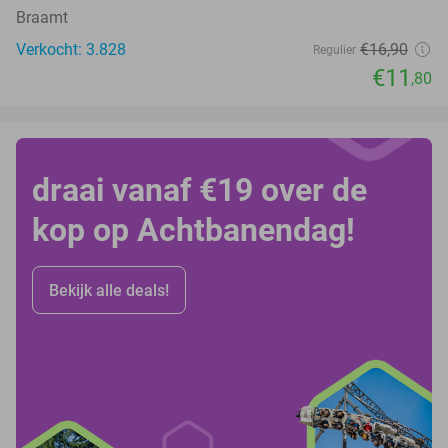
Braamt
Verkocht: 3.828
€16
,90
Regulier
€11
,80
draai vanaf €19 over de
kop op Achtbanendag!
Bekijk alle deals!