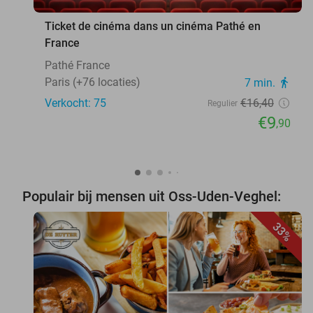
Ticket de cinéma dans un cinéma Pathé en
France
Pathé France
Paris (+76 locaties)
7 min.
directions_walk
Verkocht: 75
€16
,40
Regulier
€9
,90
Populair bij mensen uit Oss-Uden-Veghel:
33%