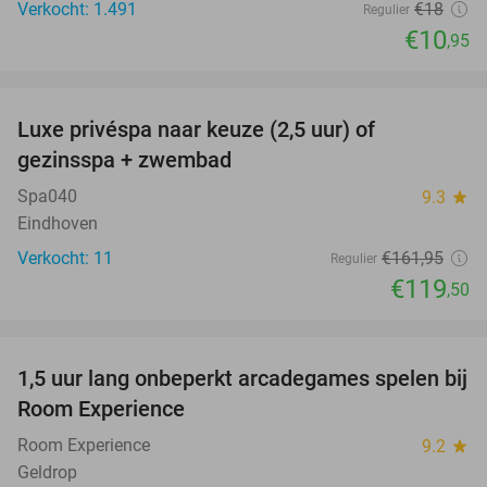
Verkocht: 1.491
€18
Regulier
€10
,95
favorite_border
Luxe privéspa naar keuze (2,5 uur) of
26%
gezinsspa + zwembad
Spa040
9.3
star
Eindhoven
Verkocht: 11
€161
,95
Regulier
€119
,50
favorite_border
1,5 uur lang onbeperkt arcadegames spelen bij
46%
NEW
Room Experience
TODAY
Room Experience
9.2
star
Geldrop