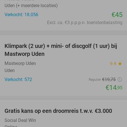
Uden (+ meerdere locaties)
€45
Verkocht: 18.056
Excl. ca. €3 p.p.p.n. toeristenbelasting
favorite_border
Klimpark (2 uur) + mini- of discgolf (1 uur) bij
24%
Mastworp Uden
Mastworp Uden
9.9
star
Uden
Verkocht: 572
€19
,75
Regulier
€14
,95
favorite_border
Gratis kans op een droomreis t.w.v. €3.000
Social Deal Win