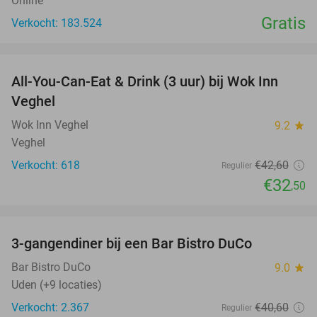
Online
Gratis
Verkocht: 183.524
favorite_border
All-You-Can-Eat & Drink (3 uur) bij Wok Inn
24%
Veghel
Wok Inn Veghel
9.2
star
Veghel
Verkocht: 618
€42
,60
Regulier
€32
,50
favorite_border
3-gangendiner bij een Bar Bistro DuCo
45%
Bar Bistro DuCo
9.0
star
Uden (+9 locaties)
Verkocht: 2.367
€40
,60
Regulier