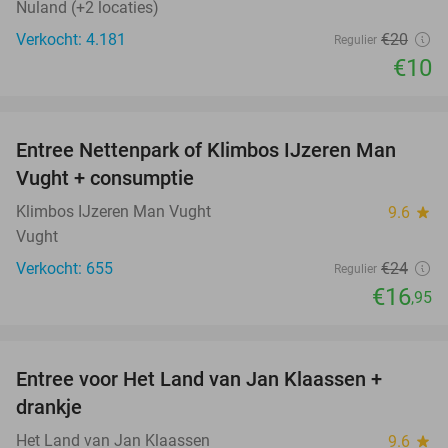
Nuland (+2 locaties)
Verkocht: 4.181
€20
Regulier
€10
favorite_border
Entree Nettenpark of Klimbos IJzeren Man
29%
Vught + consumptie
Klimbos IJzeren Man Vught
9.6
star
Vught
Verkocht: 655
€24
Regulier
€16
,95
favorite_border
Entree voor Het Land van Jan Klaassen +
30%
drankje
Het Land van Jan Klaassen
9.6
star