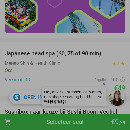
favorite_border
Japanese head spa (60, 75 of 90 min)
51%
Merero Skin & Health Clinic
9.3
star
Oss
Verkocht: 40
€100
Regulier
€49
favorite_border
close
OPEN IN APP
Sushibox naar keuze bij Sushi Boom Veghel
31%
voor afhaal
€9
shopping_cart
Selecteer deal
,99
Sushi Boom Veghel
9.8
star