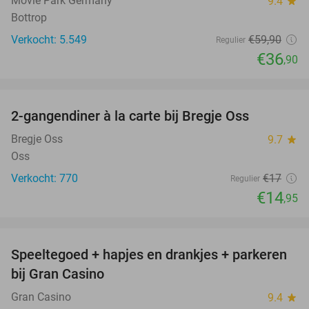
Movie Park Germany
9.4
star
Bottrop
Verkocht: 5.549
€59
,90
Regulier
€36
,90
favorite_border
2-gangendiner à la carte bij Bregje Oss
12%
Bregje Oss
9.7
star
Oss
Verkocht: 770
€17
Regulier
€14
,95
favorite_border
Speeltegoed + hapjes en drankjes + parkeren
50%
bij Gran Casino
Gran Casino
9.4
star