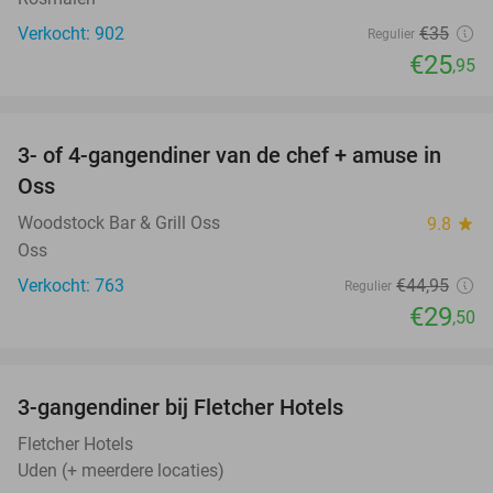
Verkocht: 902
€35
Regulier
€25
,95
favorite_border
3- of 4-gangendiner van de chef + amuse in
34%
Oss
Woodstock Bar & Grill Oss
9.8
star
Oss
Verkocht: 763
€44
,95
Regulier
€29
,50
favorite_border
3-gangendiner bij Fletcher Hotels
42%
Fletcher Hotels
Uden (+ meerdere locaties)