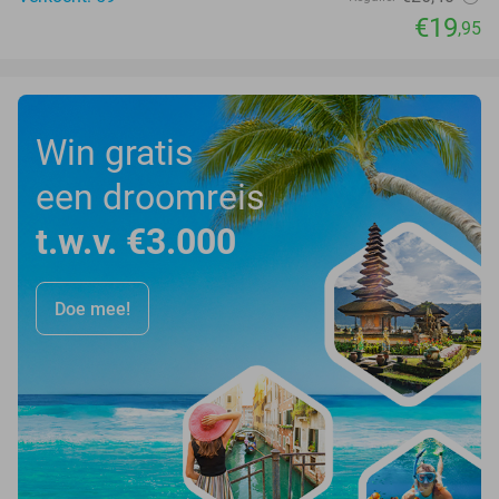
€19
,95
Win gratis
een droomreis
t.w.v. €3.000
Doe mee!