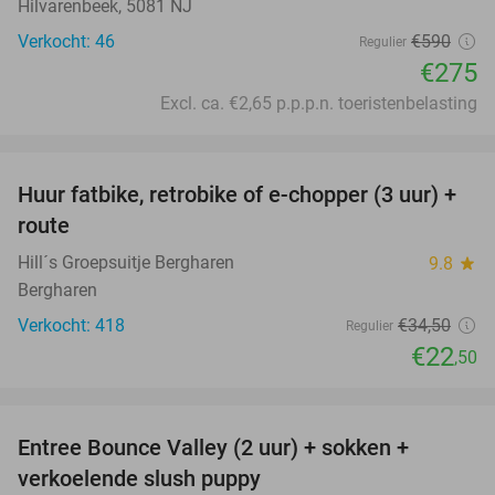
Hilvarenbeek, 5081 NJ
Verkocht: 46
€590
Regulier
€275
Excl. ca. €2,65 p.p.p.n. toeristenbelasting
favorite_border
Huur fatbike, retrobike of e-chopper (3 uur) +
35%
route
Hill´s Groepsuitje Bergharen
9.8
star
Bergharen
Verkocht: 418
€34
,50
Regulier
€22
,50
favorite_border
Entree Bounce Valley (2 uur) + sokken +
46%
verkoelende slush puppy