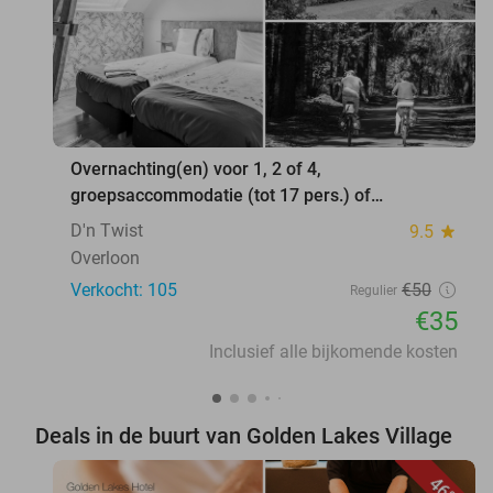
Overnachting(en) voor 1, 2 of 4,
groepsaccommodatie (tot 17 pers.) of
vakantiehuis (4 tot 8 pers.)
D'n Twist
9.5
star
Overloon
Verkocht: 105
€50
Regulier
€35
Inclusief alle bijkomende kosten
Deals in de buurt van Golden Lakes Village
46%