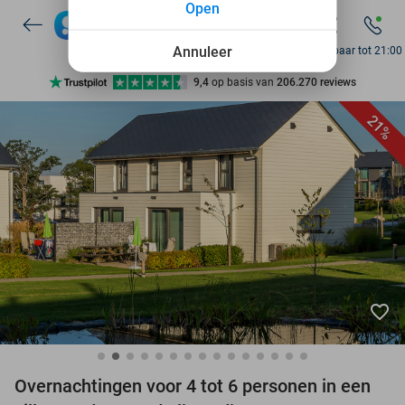
Open
7 dagen per week beschikbaar
10+ miljoen leden
Annuleer
Bereikbaar tot 21:00
9,4
op basis van
206.270 reviews
Ontdek 15.000+ deals
21%
7 dagen per week beschikbaar
10+ miljoen leden
favorite_border
Overnachtingen voor 4 tot 6 personen in een