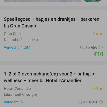
favorite_border
Speeltegoed + hapjes en drankjes + parkeren
50%
bij Gran Casino
Gran Casino
9.4
star
Nuland (+2 locaties)
Verkocht: 4.297
€20
Regulier
€10
favorite_border
1, 2 of 3 overnachting(en) voor 2 + ontbijt +
32%
NEW
wellness + meer bij Hôtel L'Amandier
TODAY
Hôtel L'Amandier
9.9
star
Libramont-Chevigny
Verkocht: 5
€191
Regulier