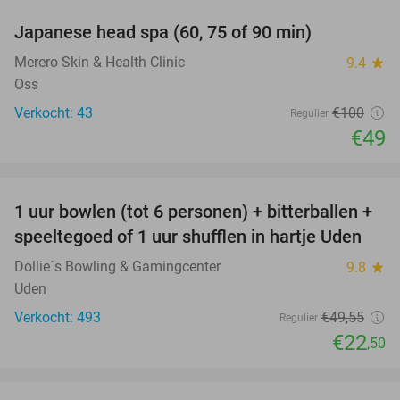
Japanese head spa (60, 75 of 90 min)
51%
Merero Skin & Health Clinic
9.4
star
Oss
Verkocht: 43
€100
Regulier
€49
favorite_border
1 uur bowlen (tot 6 personen) + bitterballen +
55%
speeltegoed of 1 uur shufflen in hartje Uden
Dollie´s Bowling & Gamingcenter
9.8
star
Uden
Verkocht: 493
€49
,55
Regulier
€22
,50
favorite_border