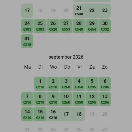
21
17
18
19
20
22
23
€548
24
25
26
27
28
29
30
€383
€383
€520
€553
€548
€464
€332
31
€315
september 2026
Ma
Di
Wo
Do
Vr
Za
Zo
1
2
3
4
5
6
€210
€210
€260
€350
€295
€206
7
8
9
10
11
12
13
€210
€210
€210
€260
€350
€295
€206
14
15
16
17
18
19
20
€210
€210
€210
21
22
23
24
25
26
27