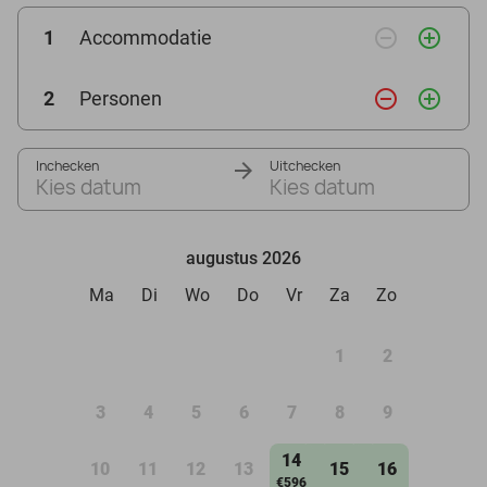
remove_circle_outline
add_circle_outline
1
Accommodatie
remove_circle_outline
add_circle_outline
2
Personen
Inchecken
Uitchecken
Kies datum
Kies datum
augustus 2026
Ma
Di
Wo
Do
Vr
Za
Zo
1
2
3
4
5
6
7
8
9
14
10
11
12
13
15
16
€596