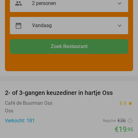
Zoek Restaurant
favorite_border
2- of 3-gangen keuzediner in hartje Oss
45%
Café de Buurman Oss
8.9
star
Oss
Verkocht: 181
€36
Regulier
€19
,95