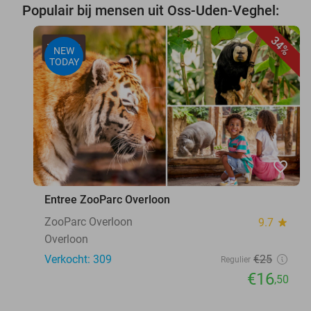
Populair bij mensen uit Oss-Uden-Veghel:
34%
NEW
TODAY
favorite_border
Entree ZooParc Overloon
ZooParc Overloon
9.7
star
Overloon
Verkocht: 309
€25
Regulier
€16
,50