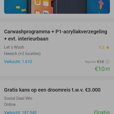
favorite_border
Carwashprogramma + P1-acryllakverzegeling
39%
+ evt. interieurbaan
Let´s Wash
9.5
star
Heesch (+2 locaties)
Verkocht: 1.610
€18
Regulier
€10
,95
favorite_border
Gratis kans op een droomreis t.w.v. €3.000
Social Deal Win
Online
Gratis
Verkocht: 187.540