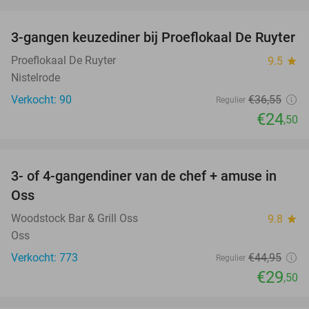
favorite_border
3-gangen keuzediner bij Proeflokaal De Ruyter
33%
Proeflokaal De Ruyter
9.5
star
Nistelrode
Verkocht: 90
€36
,55
Regulier
€24
,50
favorite_border
3- of 4-gangendiner van de chef + amuse in
34%
Oss
Woodstock Bar & Grill Oss
9.8
star
Oss
Verkocht: 773
€44
,95
Regulier
€29
,50
favorite_border