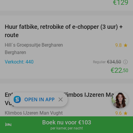
€129
favorite_border
Huur fatbike, retrobike of e-chopper (3 uur) +
35%
route
Hill´s Groepsuitje Bergharen
9.8
star
Bergharen
Verkocht: 440
€34
,50
Regulier
€22
,50
favorite_border
Entree Nettenpark of Klimbos IJzeren Man
29%
close
OPEN IN APP
Vught + consumptie
Klimbos IJzeren Man Vught
9.6
star
Vught
Boek nu voor €103
hotel
shopping_cart
Boek nu
navigate_next
per kamer, per nacht
Verkocht: 790
€24
Regulier