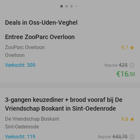
favorite_border
Deals in Oss-Uden-Veghel
Entree ZooParc Overloon
34%
NEW
TODAY
ZooParc Overloon
9.7
star
Overloon
Verkocht: 309
€25
Regulier
€16
,50
favorite_border
3-gangen keuzediner + brood vooraf bij De
36%
Vriendschap Boskant in Sint-Oedenrode
De Vriendschap Boskant
9.8
star
Sint-Oedenrode
Verkocht: 119
€43
,70
Regulier