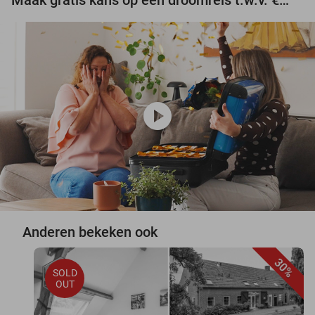
play_circle
Anderen bekeken ook
30%
SOLD
OUT