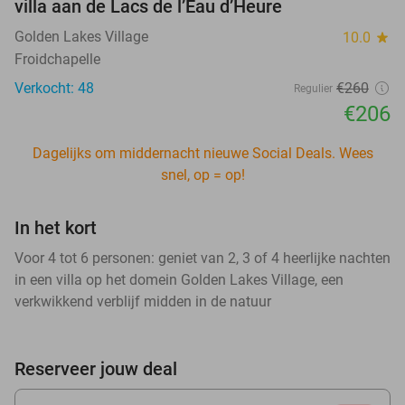
villa aan de Lacs de l’Eau d’Heure
Golden Lakes Village
10.0
star
Froidchapelle
Verkocht: 48
€260
Regulier
€206
Dagelijks om middernacht nieuwe Social Deals. Wees
snel, op = op!
In het kort
Voor 4 tot 6 personen: geniet van 2, 3 of 4 heerlijke nachten
in een villa op het domein Golden Lakes Village, een
verkwikkend verblijf midden in de natuur
Reserveer jouw deal