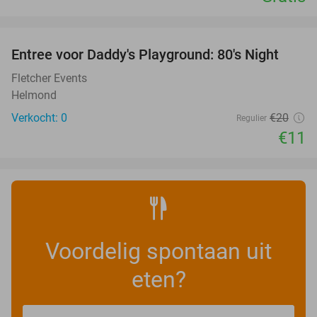
favorite_border
Entree voor Daddy's Playground: 80's Night
45%
NEW
TODAY
Fletcher Events
Helmond
Verkocht: 0
€20
Regulier
€11
Voordelig spontaan uit
eten?