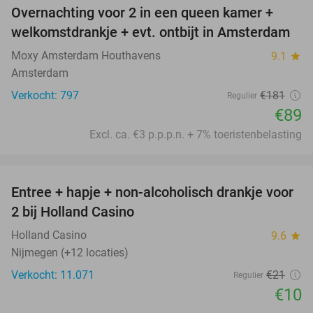
Overnachting voor 2 in een queen kamer +
51%
welkomstdrankje + evt. ontbijt in Amsterdam
Moxy Amsterdam Houthavens
9.1
star
Amsterdam
Verkocht: 797
€181
Regulier
€89
Excl. ca. €3 p.p.p.n. + 7% toeristenbelasting
favorite_border
Entree + hapje + non-alcoholisch drankje voor
52%
2 bij Holland Casino
Holland Casino
9.6
star
Nijmegen (+12 locaties)
Verkocht: 11.071
€21
Regulier
€10