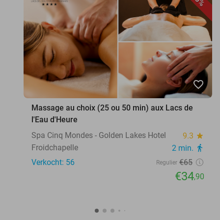
favorite_border
Massage au choix (25 ou 50 min) aux Lacs de
l'Eau d'Heure
Spa Cinq Mondes - Golden Lakes Hotel
9.3
star
Froidchapelle
2 min.
directions_walk
Verkocht: 56
€65
Regulier
€34
,90