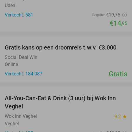
Uden
Verkocht: 581
€19
,75
Regulier
€14
,95
favorite_border
Gratis kans op een droomreis t.w.v. €3.000
Social Deal Win
Online
Gratis
Verkocht: 184.087
favorite_border
All-You-Can-Eat & Drink (3 uur) bij Wok Inn
24%
Veghel
Wok Inn Veghel
9.2
star
Veghel