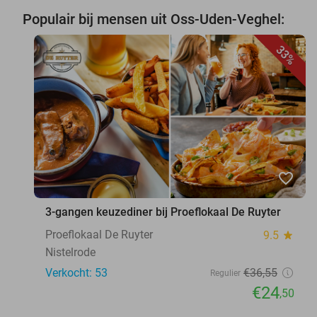
Populair bij mensen uit Oss-Uden-Veghel:
33%
favorite_border
3-gangen keuzediner bij Proeflokaal De Ruyter
Proeflokaal De Ruyter
9.5
star
Nistelrode
Verkocht: 53
€36
,55
Regulier
€24
,50