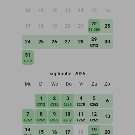
10
11
12
13
14
15
16
22
17
18
19
20
21
23
€1.289
29
24
25
26
27
28
30
€312
31
€312
september 2026
Ma
Di
Wo
Do
Vr
Za
Zo
1
2
3
4
5
6
€312
€312
€295
€278
€262
7
8
9
10
11
12
13
€262
€262
€262
€262
€262
€262
14
19
15
16
17
18
20