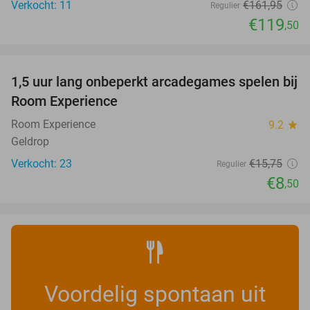
Verkocht: 11
€161
,95
Regulier
€119
,50
favorite_border
1,5 uur lang onbeperkt arcadegames spelen bij
46%
NEW
Room Experience
TODAY
Room Experience
9.2
star
Geldrop
Verkocht: 23
€15
,75
Regulier
€8
,50
Voordelig spontaan uit