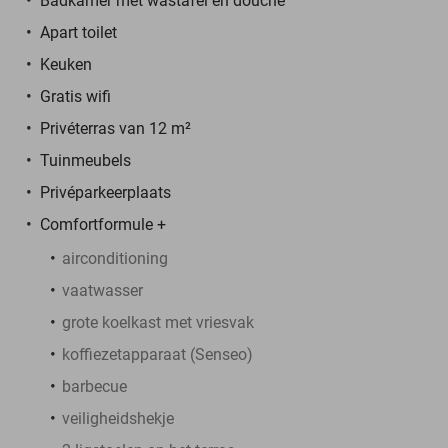
Badkamer met wastafel en douche
Apart toilet
Keuken
Gratis wifi
Privéterras van 12 m²
Tuinmeubels
Privéparkeerplaats
Comfortformule +
airconditioning
vaatwasser
grote koelkast met vriesvak
koffiezetapparaat (Senseo)
barbecue
veiligheidshekje