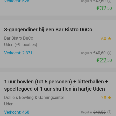
Verkocht: 628
€42
,60
Regulier
€32
,50
favorite_border
3-gangendiner bij een Bar Bistro DuCo
45%
Bar Bistro DuCo
9.0
star
Uden (+9 locaties)
Verkocht: 2.371
€40
,60
Regulier
€22
,50
favorite_border
1 uur bowlen (tot 6 personen) + bitterballen +
55%
speeltegoed of 1 uur shufflen in hartje Uden
Dollie´s Bowling & Gamingcenter
9.8
star
Uden
Verkocht: 468
€49
,55
Regulier