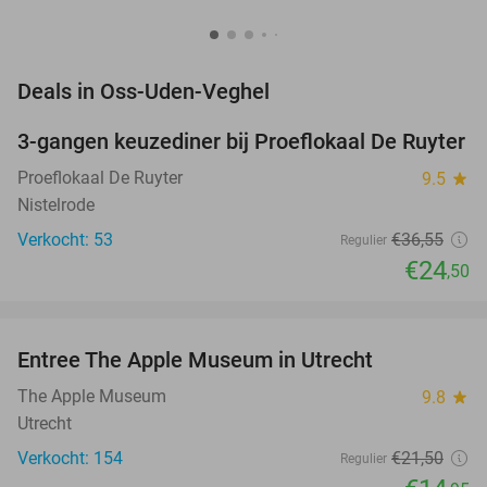
favorite_border
Deals in Oss-Uden-Veghel
3-gangen keuzediner bij Proeflokaal De Ruyter
33%
Proeflokaal De Ruyter
9.5
star
Nistelrode
Verkocht: 53
€36
,55
Regulier
€24
,50
favorite_border
Entree The Apple Museum in Utrecht
30%
NEW
TODAY
The Apple Museum
9.8
star
Utrecht
Verkocht: 154
€21
,50
Regulier