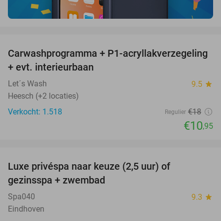
favorite_border
Carwashprogramma + P1-acryllakverzegeling
39%
+ evt. interieurbaan
Let´s Wash
9.5
star
Heesch (+2 locaties)
Verkocht: 1.518
€18
Regulier
€10
,95
favorite_border
Luxe privéspa naar keuze (2,5 uur) of
26%
gezinsspa + zwembad
Spa040
9.3
star
Eindhoven