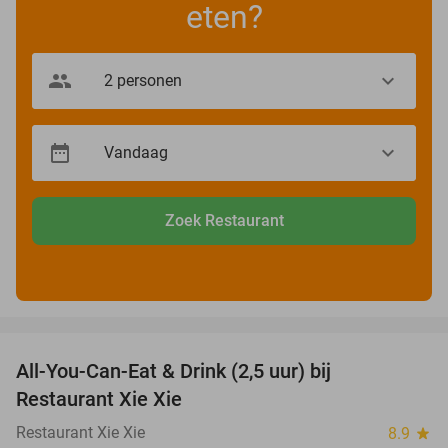
eten?
Zoek Restaurant
favorite_border
All-You-Can-Eat & Drink (2,5 uur) bij
17%
Restaurant Xie Xie
Restaurant Xie Xie
8.9
star