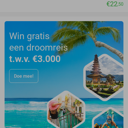
€22
,50
Win gratis
een droomreis
t.w.v. €3.000
Doe mee!