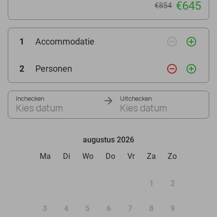
€645
€854
remove_circle_outline
add_circle_outline
1
Accommodatie
remove_circle_outline
add_circle_outline
2
Personen
Inchecken
Uitchecken
Kies datum
Kies datum
augustus 2026
Ma
Di
Wo
Do
Vr
Za
Zo
1
2
3
4
5
6
7
8
9