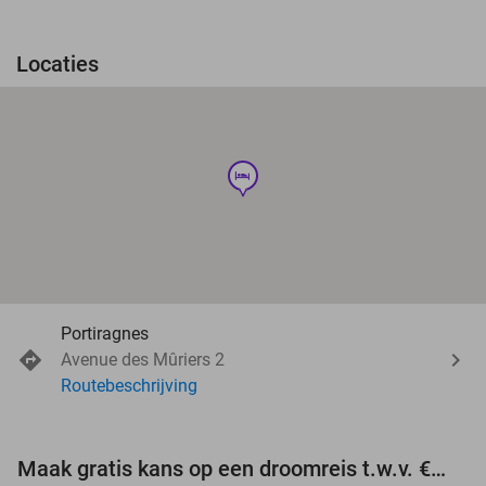
Locaties
hotel
Portiragnes
Avenue des Mûriers 2
Routebeschrijving
Maak gratis kans op een droomreis t.w.v. €3.000!