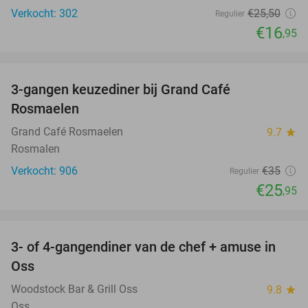
Verkocht: 302
€25
,50
Regulier
€16
,95
favorite_border
3-gangen keuzediner bij Grand Café
26%
Rosmaelen
Grand Café Rosmaelen
9.7
star
Rosmalen
Verkocht: 906
€35
Regulier
€25
,95
favorite_border
3- of 4-gangendiner van de chef + amuse in
34%
Oss
Woodstock Bar & Grill Oss
9.8
star
Oss