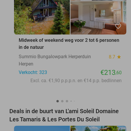
favorite_border
Midweek of weekend weg voor 2 tot 6 personen
in de natuur
Summio Bungalowpark Herperduin
8.7
star
Herpen
€213
Verkocht: 323
,60
Excl. ca. €1,90 p.p.p.n. en €14 p.p. bedlinnen
Deals in de buurt van L'ami Soleil Domaine
Les Tamaris & Les Portes Du Soleil