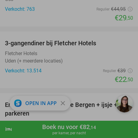
Verkocht: 763
€44
,95
Regulier
€29
,50
favorite_border
3-gangendiner bij Fletcher Hotels
42%
Fletcher Hotels
Uden (+ meerdere locaties)
Verkocht: 13.514
€39
Regulier
€22
,50
favorite_border
close
OPEN IN APP
Entree Avonturenpark De Bergen + ijsje +
48%
parkeren
Avonturenpark De Bergen
9.4
star
Boek nu voor €82
,14
hotel
shopping_cart
Boek nu
navigate_next
Wanroij
per kamer, per nacht