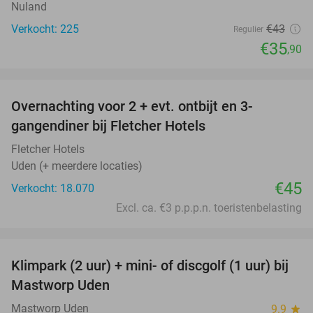
Nuland
Verkocht: 225
€43
Regulier
€35
,90
favorite_border
Overnachting voor 2 + evt. ontbijt en 3-
gangendiner bij Fletcher Hotels
Fletcher Hotels
Uden (+ meerdere locaties)
€45
Verkocht: 18.070
Excl. ca. €3 p.p.p.n. toeristenbelasting
favorite_border
Klimpark (2 uur) + mini- of discgolf (1 uur) bij
24%
Mastworp Uden
Mastworp Uden
9.9
star