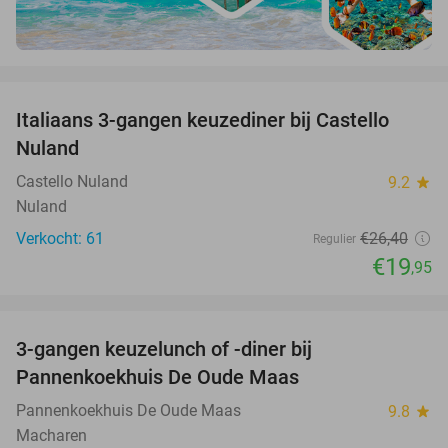
favorite_border
Italiaans 3-gangen keuzediner bij Castello
24%
Nuland
Castello Nuland
9.2
star
Nuland
Verkocht: 61
€26
,40
Regulier
€19
,95
favorite_border
3-gangen keuzelunch of -diner bij
34%
Pannenkoekhuis De Oude Maas
Pannenkoekhuis De Oude Maas
9.8
star
Macharen