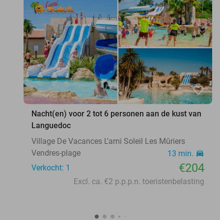
favorite_border
Nacht(en) voor 2 tot 6 personen aan de kust van
Languedoc
Village De Vacances L'ami Soleil Les Mûriers
Vendres-plage
13 min.
directions_car
€204
Verkocht: 1
Excl. ca. €2 p.p.p.n. toeristenbelasting