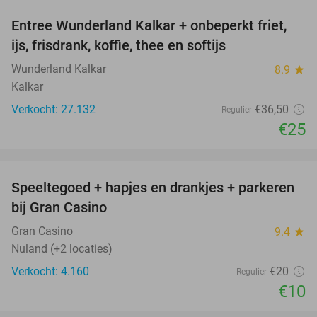
Entree Wunderland Kalkar + onbeperkt friet,
32%
ijs, frisdrank, koffie, thee en softijs
Wunderland Kalkar
8.9
star
Kalkar
Verkocht: 27.132
€36
,50
Regulier
€25
favorite_border
Speeltegoed + hapjes en drankjes + parkeren
50%
bij Gran Casino
Gran Casino
9.4
star
Nuland (+2 locaties)
Verkocht: 4.160
€20
Regulier
€10
favorite_border