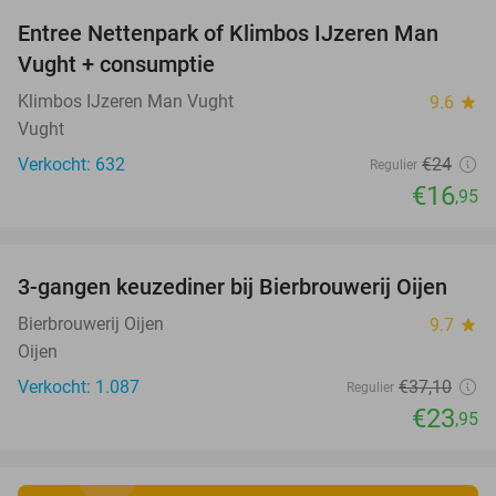
Entree Nettenpark of Klimbos IJzeren Man
29%
Vught + consumptie
Klimbos IJzeren Man Vught
9.6
star
Vught
Verkocht: 632
€24
Regulier
€16
,95
favorite_border
3-gangen keuzediner bij Bierbrouwerij Oijen
35%
Bierbrouwerij Oijen
9.7
star
Oijen
Verkocht: 1.087
€37
,10
Regulier
€23
,95