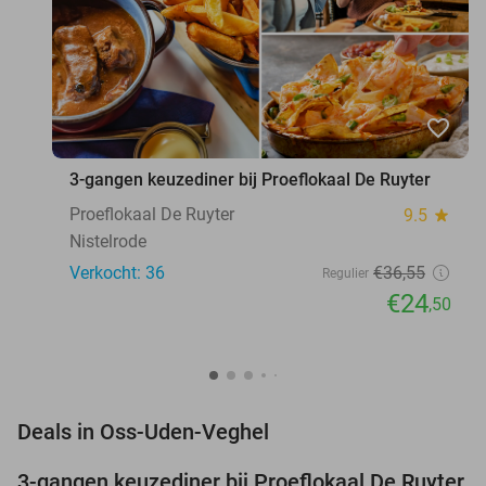
favorite_border
3-gangen keuzediner bij Proeflokaal De Ruyter
Proeflokaal De Ruyter
9.5
star
Nistelrode
Verkocht: 36
€36
,55
Regulier
€24
,50
favorite_border
Deals in Oss-Uden-Veghel
3-gangen keuzediner bij Proeflokaal De Ruyter