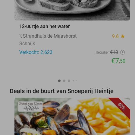
12-uurtje aan het water
't Strandhuis de Maashorst
9.6
star
Schaijk
Verkocht: 2.623
€13
Regulier
€7
,50
Deals in de buurt van Snoeperij Heintje
40%