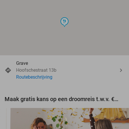
food
Grave
Hoofschestraat 13b
Routebeschrijving
Maak gratis kans op een droomreis t.w.v. €3.000!