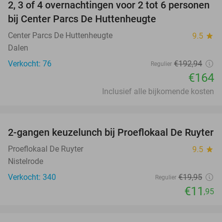
2, 3 of 4 overnachtingen voor 2 tot 6 personen
15%
bij Center Parcs De Huttenheugte
Center Parcs De Huttenheugte
9.5
star
Dalen
Verkocht: 76
€192
,94
Regulier
€164
Inclusief alle bijkomende kosten
favorite_border
2-gangen keuzelunch bij Proeflokaal De Ruyter
40%
Proeflokaal De Ruyter
9.5
star
Nistelrode
Verkocht: 340
€19
,95
Regulier
€11
,95
favorite_border