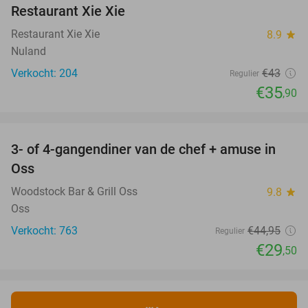
Restaurant Xie Xie
Restaurant Xie Xie
8.9
star
Nuland
Verkocht: 204
€43
Regulier
€35
,90
favorite_border
3- of 4-gangendiner van de chef + amuse in
34%
Oss
Woodstock Bar & Grill Oss
9.8
star
Oss
Verkocht: 763
€44
,95
Regulier
€29
,50