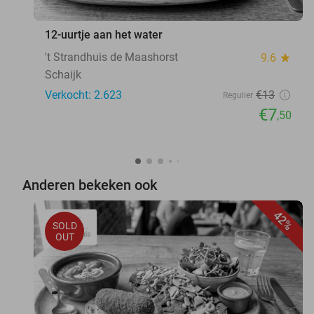
12-uurtje aan het water
't Strandhuis de Maashorst
9.6
star
Schaijk
Verkocht: 2.623
€13
Regulier
€7
,50
Anderen bekeken ook
42%
SOLD
OUT