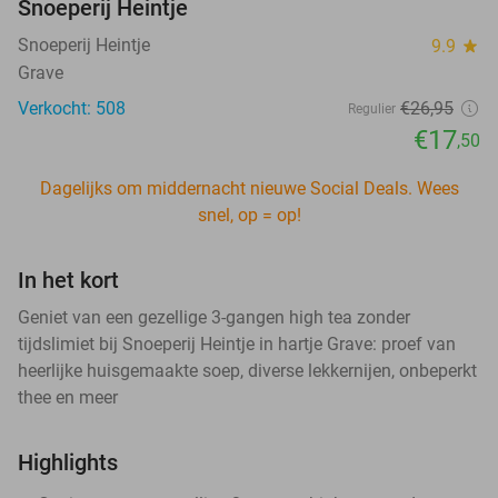
Snoeperij Heintje
Snoeperij Heintje
9.9
star
Grave
Verkocht: 508
€26
,95
Regulier
€17
,50
Dagelijks om middernacht nieuwe Social Deals. Wees
snel, op = op!
In het kort
Geniet van een gezellige 3-gangen high tea zonder
tijdslimiet bij Snoeperij Heintje in hartje Grave: proef van
heerlijke huisgemaakte soep, diverse lekkernijen, onbeperkt
thee en meer
Highlights