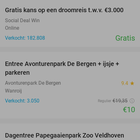
Gratis kans op een droomreis t.w.v. €3.000
Social Deal Win
Online
Gratis
Verkocht: 182.808
favorite_border
Entree Avonturenpark De Bergen + ijsje +
48%
parkeren
Avonturenpark De Bergen
9.4
star
Wanroij
Verkocht: 3.050
€19
,35
Regulier
€10
favorite_border
Dagentree Papegaaienpark Zoo Veldhoven
26%