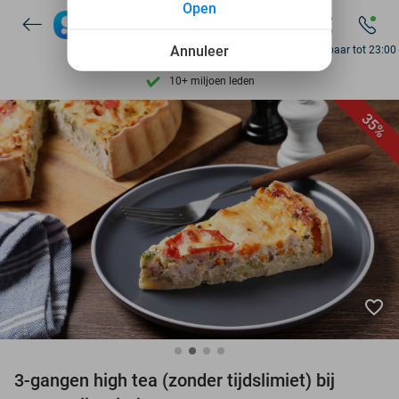
Open
7 dagen per week beschikbaar
10+ miljoen leden
Annuleer
Bereikbaar tot 23:00
9,4
op basis van
205.886 reviews
Ontdek 15.000+ deals
35%
7 dagen per week beschikbaar
10+ miljoen leden
favorite_border
3-gangen high tea (zonder tijdslimiet) bij