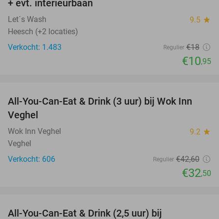
+ evt. interieurbaan
Let´s Wash
9.5
star
Heesch (+2 locaties)
Verkocht: 1.483
€18
Regulier
€10
,95
favorite_border
All-You-Can-Eat & Drink (3 uur) bij Wok Inn
24%
Veghel
Wok Inn Veghel
9.2
star
Veghel
Verkocht: 606
€42
,60
Regulier
€32
,50
favorite_border
All-You-Can-Eat & Drink (2,5 uur) bij
17%