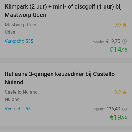
Klimpark (2 uur) + mini- of discgolf (1 uur) bij
24%
Mastworp Uden
Mastworp Uden
9.9
star
Uden
Verkocht: 555
€19
,75
Regulier
€14
,95
favorite_border
Italiaans 3-gangen keuzediner bij Castello
24%
Nuland
Castello Nuland
9.2
star
Nuland
Verkocht: 55
€26
,40
Regulier
€19
,95
favorite_border