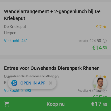
Wandelarrangement + 2-gangenlunch bij De
41%
Kriekeput
De Kriekeput
9.7
star
Herpen
Verkocht: 441
€24
,50
Regulier
€14
,50
favorite_border
Entree voor Ouwehands Dierenpark Rhenen
19%
Ouwehands Dierenpark Rhenen
9.5
star
close
OPEN IN APP
Rhenen
Verkocht: 2.893
€31
,50
Regulier
€25
,50
€17
shopping_cart
Koop nu
,50
favorite_border