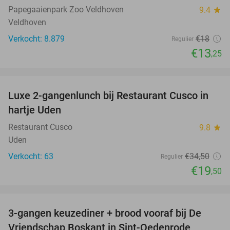
Papegaaienpark Zoo Veldhoven
9.4
star
Veldhoven
Verkocht: 8.879
€18
Regulier
€13
,25
favorite_border
Luxe 2-gangenlunch bij Restaurant Cusco in
43%
hartje Uden
Restaurant Cusco
9.8
star
Uden
Verkocht: 63
€34
,50
Regulier
€19
,50
favorite_border
3-gangen keuzediner + brood vooraf bij De
36%
Vriendschap Boskant in Sint-Oedenrode