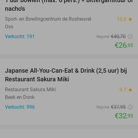
1 uur bowlen (max. 6 pers.) + bittergarnituur of
34%
nacho's
Sport- en Bowlingcentrum de Rusheuvel
10.0
star
Oss
Verkocht: 191
€40
,70
Regulier
€26
,95
favorite_border
Japanse All-You-Can-Eat & Drink (2,5 uur) bij
13%
Restaurant Sakura Miki
Restaurant Sakura Miki
9.7
star
Beek en Donk
Verkocht: 996
€37
,95
Regulier
€32
,95
favorite_border