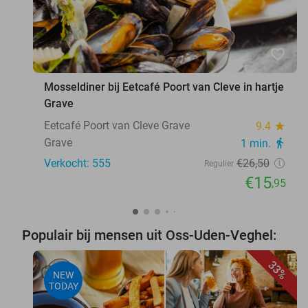
favorite_border
Mosseldiner bij Eetcafé Poort van Cleve in hartje
Grave
Eetcafé Poort van Cleve Grave
9.4
star
Grave
1 min.
directions_walk
Verkocht: 555
€26
,50
Regulier
€15
,95
Populair bij mensen uit Oss-Uden-Veghel:
33%
NEW
TODAY