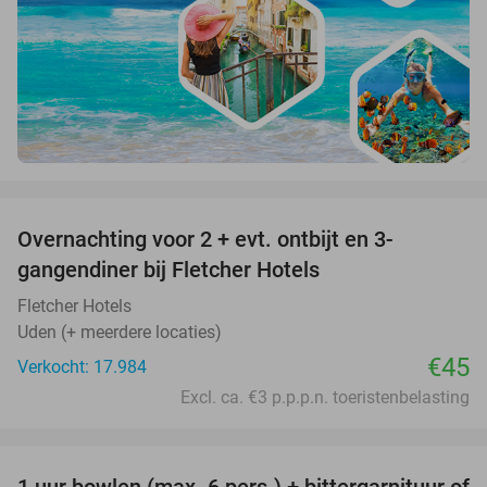
favorite_border
Overnachting voor 2 + evt. ontbijt en 3-
gangendiner bij Fletcher Hotels
Fletcher Hotels
Uden (+ meerdere locaties)
€45
Verkocht: 17.984
Excl. ca. €3 p.p.p.n. toeristenbelasting
favorite_border