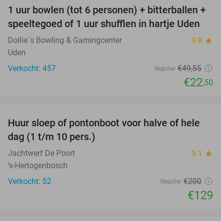
1 uur bowlen (tot 6 personen) + bitterballen +
55%
speeltegoed of 1 uur shufflen in hartje Uden
Dollie´s Bowling & Gamingcenter
9.8
star
Uden
Verkocht: 457
€49
,55
Regulier
€22
,50
favorite_border
Huur sloep of pontonboot voor halve of hele
36%
dag (1 t/m 10 pers.)
Jachtwerf De Poort
9.1
star
's-Hertogenbosch
Verkocht: 52
€200
Regulier
€129
favorite_border