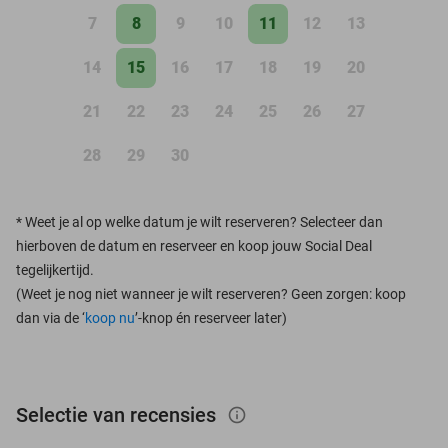
7
8
9
10
11
12
13
14
15
16
17
18
19
20
21
22
23
24
25
26
27
28
29
30
*
Weet je al op welke datum je wilt reserveren? Selecteer dan
hierboven de datum en reserveer en koop jouw Social Deal
tegelijkertijd.
(Weet je nog niet wanneer je wilt reserveren? Geen zorgen: koop
dan via de ‘
koop nu
’-knop én reserveer later)
Selectie van recensies
info_outlined