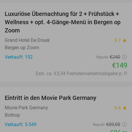
Luxuriöse Übernachtung für 2 + Frühstück +
38%
Wellness + opt. 4-Gänge-Menü in Bergen op
Zoom
Grand Hotel De Draak
9.7
star
Bergen op Zoom
Verkauft: 152
€240
Regulär
€149
Exkl. ca. €3,34 Fremdenverkehrsabgabe p. P.
favorite_border
Eintritt in den Movie Park Germany
38%
Movie Park Germany
9.4
star
Bottrop
Verkauft: 5.549
€59
,90
Regulär