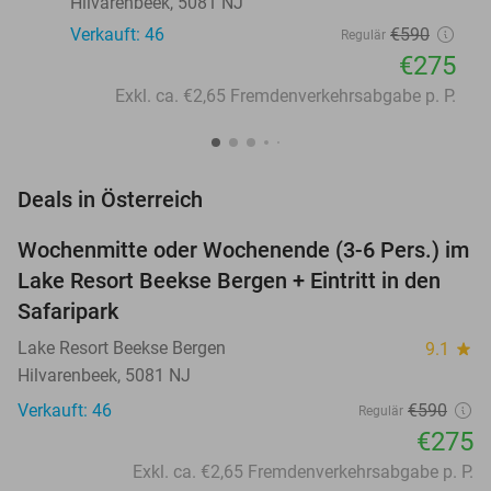
Hilvarenbeek, 5081 NJ
Verkauft: 46
€590
Regulär
€275
Exkl. ca. €2,65 Fremdenverkehrsabgabe p. P.
favorite_border
Deals in Österreich
Wochenmitte oder Wochenende (3-6 Pers.) im
53%
Lake Resort Beekse Bergen + Eintritt in den
Safaripark
Lake Resort Beekse Bergen
9.1
star
Hilvarenbeek, 5081 NJ
Verkauft: 46
€590
Regulär
€275
Exkl. ca. €2,65 Fremdenverkehrsabgabe p. P.