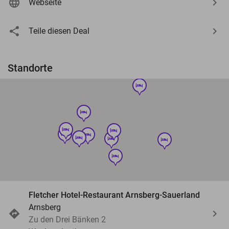
Webseite
Teile diesen Deal
Standorte
hotel
hotel
hotel
hotel
hotel
hotel
hotel
hotel
hotel
hotel
Fletcher Hotel-Restaurant Arnsberg-Sauerland
Arnsberg
Zu den Drei Bänken 2