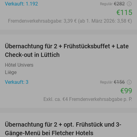
Verkauft: 1.192
€282
Regulär
€115
Fremdenverkehrsabgabe: 3,39 € (ab 1. März 2026: 3,58 €)
favorite_border
Übernachtung für 2 + Frühstücksbuffet + Late
37%
Check-out in Lüttich
Hôtel Univers
Liège
Verkauft: 3
€156
Regulär
€99
Exkl. ca. €4 Fremdenverkehrsabgabe p. P.
favorite_border
Übernachtung für 2 + opt. Frühstück und 3-
Gänge-Menü bei Fletcher Hotels