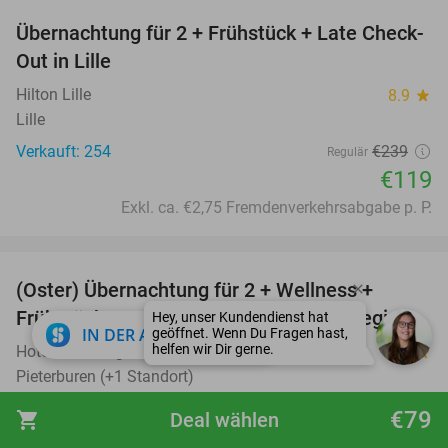
Übernachtung für 2 + Frühstück + Late Check-
50%
Out in Lille
Hilton Lille
8.9
star
Lille
Verkauft: 254
€239
Regulär
€119
Exkl. ca. €2,75 Fremdenverkehrsabgabe p. P.
favorite_border
(Oster) Übernachtung für 2 + Wellness +
66%
Frühstück + mehr in der Wattenmeer-Region
close
IN DER APP ÖFFNEN
Hotel Waddengenot
8.6
star
Pieterburen (+1 Standort)
Verkauft: 2.071
€218
Regulär
€79
shopping_cart
Deal wählen
€74