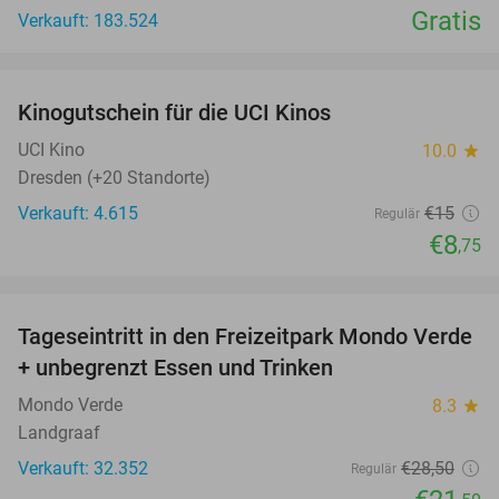
Gratis
Verkauft: 183.524
favorite_border
Kinogutschein für die UCI Kinos
42%
UCI Kino
10.0
star
Dresden (+20 Standorte)
Verkauft: 4.615
€15
Regulär
€8
,75
favorite_border
Tageseintritt in den Freizeitpark Mondo Verde
25%
+ unbegrenzt Essen und Trinken
Mondo Verde
8.3
star
Landgraaf
Verkauft: 32.352
€28
,50
Regulär