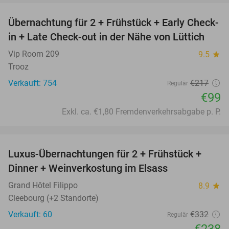
Übernachtung für 2 + Frühstück + Early Check-
54%
in + Late Check-out in der Nähe von Lüttich
Vip Room 209
9.5
star
Trooz
Verkauft: 754
€217
Regulär
€99
Exkl. ca. €1,80 Fremdenverkehrsabgabe p. P.
favorite_border
Luxus-Übernachtungen für 2 + Frühstück +
28%
Dinner + Weinverkostung im Elsass
Grand Hôtel Filippo
8.9
star
Cleebourg (+2 Standorte)
Verkauft: 60
€332
Regulär
€238