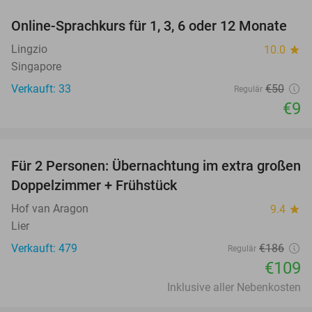
Online-Sprachkurs für 1, 3, 6 oder 12 Monate
82%
Lingzio
10.0
star
Singapore
Verkauft: 33
€50
Regulär
€9
favorite_border
Für 2 Personen: Übernachtung im extra großen
41%
Doppelzimmer + Frühstück
Hof van Aragon
9.4
star
Lier
Verkauft: 479
€186
Regulär
€109
Inklusive aller Nebenkosten
favorite_border