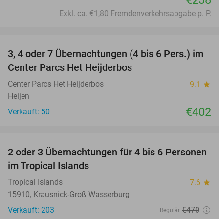
Exkl. ca. €1,80 Fremdenverkehrsabgabe p. P.
favorite_border
3, 4 oder 7 Übernachtungen (4 bis 6 Pers.) im
Center Parcs Het Heijderbos
Center Parcs Het Heijderbos
9.1
star
Heijen
€402
Verkauft: 50
favorite_border
2 oder 3 Übernachtungen für 4 bis 6 Personen
31%
im Tropical Islands
Tropical Islands
7.6
star
15910, Krausnick-Groß Wasserburg
Verkauft: 203
€470
Regulär