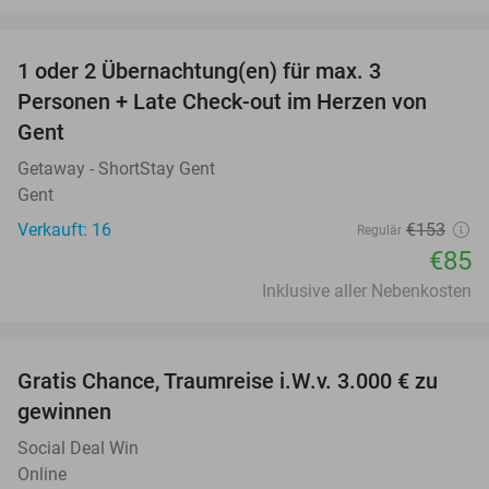
favorite_border
1 oder 2 Übernachtung(en) für max. 3
44%
Personen + Late Check-out im Herzen von
Gent
Getaway - ShortStay Gent
Gent
Verkauft: 16
€153
Regulär
€85
Inklusive aller Nebenkosten
favorite_border
Gratis Chance, Traumreise i.W.v. 3.000 € zu
gewinnen
Social Deal Win
Online