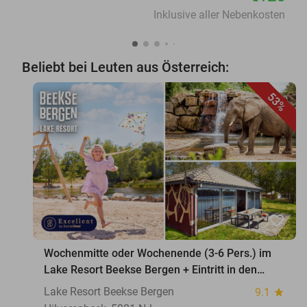
Inklusive aller Nebenkosten
Beliebt bei Leuten aus Österreich:
53%
favorite_border
Wochenmitte oder Wochenende (3-6 Pers.) im
Lake Resort Beekse Bergen + Eintritt in den
Safaripark
Lake Resort Beekse Bergen
9.1
star