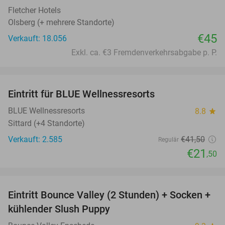
Fletcher Hotels
Olsberg (+ mehrere Standorte)
€45
Verkauft: 18.056
Exkl. ca. €3 Fremdenverkehrsabgabe p. P.
favorite_border
Eintritt für BLUE Wellnessresorts
48%
BLUE Wellnessresorts
8.8
star
Sittard (+4 Standorte)
Verkauft: 2.585
€41
,50
Regulär
€21
,50
favorite_border
Eintritt Bounce Valley (2 Stunden) + Socken +
41%
kühlender Slush Puppy