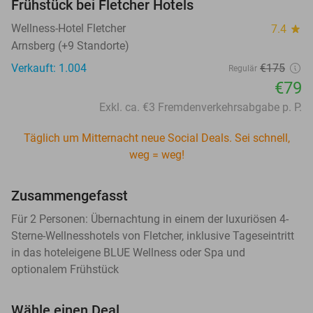
Frühstück bei Fletcher Hotels
Wellness-Hotel Fletcher
7.4
star
Arnsberg (+9 Standorte)
Verkauft: 1.004
€175
Regulär
€79
Exkl. ca. €3 Fremdenverkehrsabgabe p. P.
Täglich um Mitternacht neue Social Deals. Sei schnell,
weg = weg!
Zusammengefasst
Für 2 Personen: Übernachtung in einem der luxuriösen 4-
Sterne-Wellnesshotels von Fletcher, inklusive Tageseintritt
in das hoteleigene BLUE Wellness oder Spa und
optionalem Frühstück
Wähle einen Deal