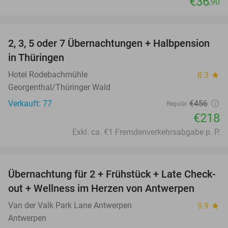
€36
,90
favorite_border
2, 3, 5 oder 7 Übernachtungen + Halbpension
52%
in Thüringen
Hotel Rodebachmühle
8.3
star
Georgenthal/Thüringer Wald
Verkauft: 77
€456
Regulär
€218
Exkl. ca. €1 Fremdenverkehrsabgabe p. P.
favorite_border
Übernachtung für 2 + Frühstück + Late Check-
59%
out + Wellness im Herzen von Antwerpen
Van der Valk Park Lane Antwerpen
9.9
star
Antwerpen