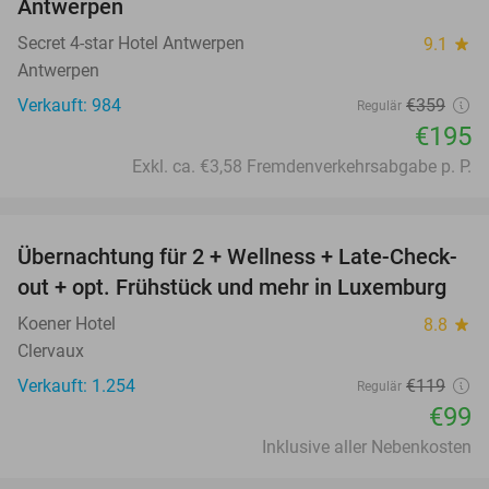
Antwerpen
Secret 4-star Hotel Antwerpen
9.1
star
Antwerpen
Verkauft: 984
€359
Regulär
€195
Exkl. ca. €3,58 Fremdenverkehrsabgabe p. P.
favorite_border
Übernachtung für 2 + Wellness + Late-Check-
17%
out + opt. Frühstück und mehr in Luxemburg
Koener Hotel
8.8
star
Clervaux
Verkauft: 1.254
€119
Regulär
€99
Inklusive aller Nebenkosten
favorite_border