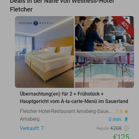
Deals in der Nähe von Wellness-Hotel
Fletcher
40%
favorite_border
Übernachtung(en) für 2 + Frühstück +
Hauptgericht vom À-la-carte-Menü im Sauerland
Fletcher Hotel-Restaurant Arnsberg-Sauerland
7.8
star
Arnsberg
0 min.
directions_walk
Verkauft: 7
€208
Regulär
€125