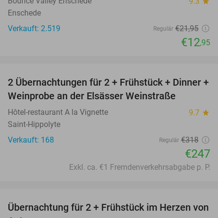
Bounce Valley Enschede
9.3
star
Enschede
Verkauft: 2.519
€21
,95
Regulär
€12
,95
favorite_border
2 Übernachtungen für 2 + Frühstück + Dinner +
22%
Weinprobe an der Elsässer Weinstraße
Hôtel-restaurant A la Vignette
9.7
star
Saint-Hippolyte
Verkauft: 168
€318
Regulär
€247
Exkl. ca. €1 Fremdenverkehrsabgabe p. P.
favorite_border
Übernachtung für 2 + Frühstück im Herzen von
46%