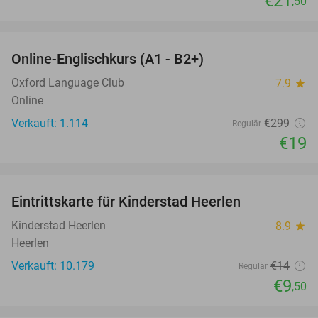
€21
,50
favorite_border
Online-Englischkurs (A1 - B2+)
94%
Oxford Language Club
7.9
star
Online
Verkauft: 1.114
€299
Regulär
€19
favorite_border
Eintrittskarte für Kinderstad Heerlen
32%
Kinderstad Heerlen
8.9
star
Heerlen
Verkauft: 10.179
€14
Regulär
€9
,50
favorite_border