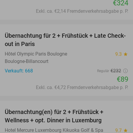
€324
Exkl. ca. €2,14 Fremdenverkehrsabgabe p. P.
favorite_border
Übernachtung für 2 + Frühstück + Late Check-
62%
out in Paris
Hôtel Olympic Paris Boulogne
9.3
star
Boulogne-Billancourt
Verkauft: 668
€232
Regulär
€89
Exkl. ca. €4,72 Fremdenverkehrsabgabe p. P.
favorite_border
Übernachtung(en) für 2 + Frühstück +
24%
Wellness + opt. Dinner in Luxemburg
Hotel Mercure Luxembourg Kikuoka Golf & Spa
9.7
star