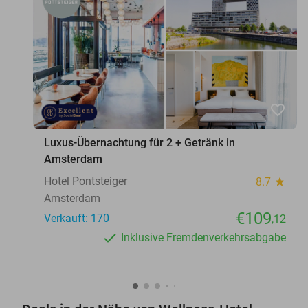
favorite_border
Luxus-Übernachtung für 2 + Getränk in
Amsterdam
Hotel Pontsteiger
8.7
star
Amsterdam
€109
Verkauft: 170
,12
Inklusive Fremdenverkehrsabgabe