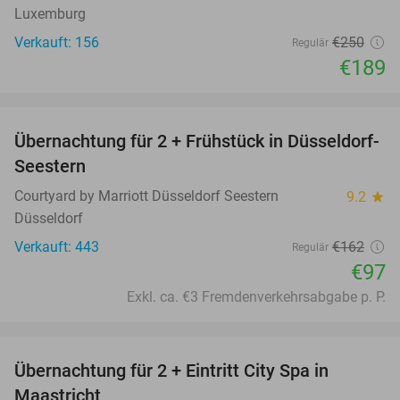
Luxemburg
Verkauft: 156
€250
Regulär
€189
favorite_border
Übernachtung für 2 + Frühstück in Düsseldorf-
40%
Seestern
Courtyard by Marriott Düsseldorf Seestern
9.2
star
Düsseldorf
Verkauft: 443
€162
Regulär
€97
Exkl. ca. €3 Fremdenverkehrsabgabe p. P.
favorite_border
Übernachtung für 2 + Eintritt City Spa in
28%
Maastricht