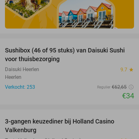
favorite_border
Sushibox (46 of 95 stuks) van Daisuki Sushi
46%
voor thuisbezorging
Daisuki Heerlen
9.7
star
Heerlen
Verkocht: 253
€62
,65
Regulier
€34
favorite_border
3-gangen keuzediner bij Holland Casino
50%
Valkenburg