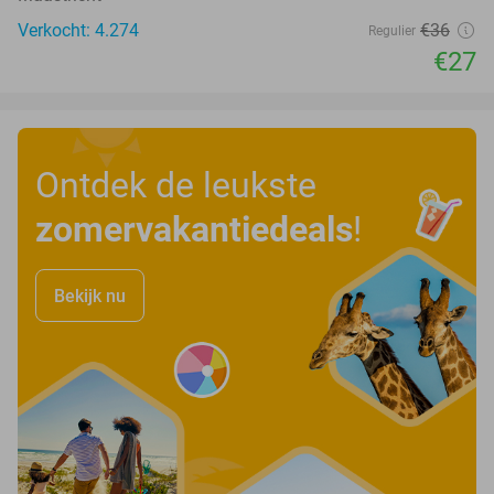
Verkocht: 4.274
€36
Regulier
€27
Ontdek de leukste
zomervakantiedeals
!
Bekijk nu