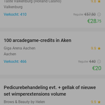
Taste Valkenburg (Holland Casino)
9.8
star
Valkenburg
Verkocht: 410
€57
,50
Regulier
€28
,75
favorite_border
100 arcadegame-credits in Aken
50%
Giga Arena Aachen
9.9
star
Aachen
Verkocht: 466
€40
Regulier
€20
favorite_border
Pedicurebehandeling evt. + gellak of nieuwe
24%
set wimperextensions volume
Brows & Beauty by Helen
9.9
star