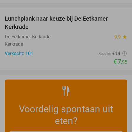
favorite_border
Lunchplank naar keuze bij De Eetkamer
43%
Kerkrade
De Eetkamer Kerkrade
9.9
star
Kerkrade
Verkocht: 101
€14
Regulier
€7
,95
Voordelig spontaan uit
eten?