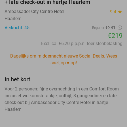
+ late check-out in hartje Haarlem
Ambassador City Centre Hotel
9.4
star
Haarlem
Verkocht: 45
€281
Regulier
€219
Excl. ca. €6,20 p.p.p.n. toeristenbelasting
Dagelijks om middernacht nieuwe Social Deals. Wees
snel, op = op!
In het kort
Voor 2 personen: fijne overnachting in een Comfort Room
inclusief welkomstdrankje, ontbijt, 3-gangendiner en late
check-out bij Ambassador City Centre Hotel in hartje
Haarlem