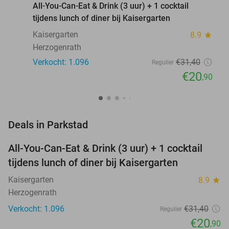
All-You-Can-Eat & Drink (3 uur) + 1 cocktail
tijdens lunch of diner bij Kaisergarten
Kaisergarten
8.9
star
Herzogenrath
Verkocht: 1.096
€31
,40
Regulier
€20
,90
favorite_border
Deals in Parkstad
All-You-Can-Eat & Drink (3 uur) + 1 cocktail
33%
tijdens lunch of diner bij Kaisergarten
Kaisergarten
8.9
star
Herzogenrath
Verkocht: 1.096
€31
,40
Regulier
€20
,90