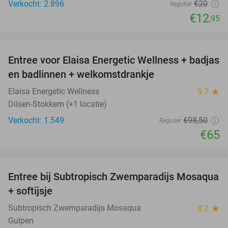
Verkocht: 2.896
€20
Regulier
€12
,95
favorite_border
Entree voor Elaisa Energetic Wellness + badjas
34%
en badlinnen + welkomstdrankje
Elaisa Energetic Wellness
9.7
star
Dilsen-Stokkem (+1 locatie)
Verkocht: 1.549
€98
,50
Regulier
€65
favorite_border
Entree bij Subtropisch Zwemparadijs Mosaqua
25%
+ softijsje
Subtropisch Zwemparadijs Mosaqua
8.2
star
Gulpen