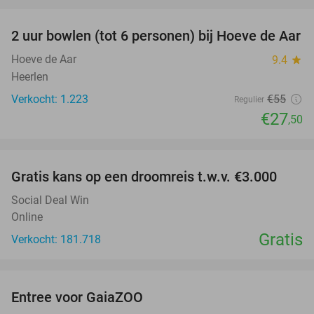
favorite_border
2 uur bowlen (tot 6 personen) bij Hoeve de Aar
50%
Hoeve de Aar
9.4
star
Heerlen
Verkocht: 1.223
€55
Regulier
€27
,50
favorite_border
Gratis kans op een droomreis t.w.v. €3.000
Social Deal Win
Online
Gratis
Verkocht: 181.718
favorite_border
Entree voor GaiaZOO
14%