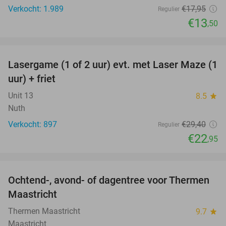
Verkocht: 1.989
€17
,95
Regulier
€13
,50
favorite_border
Lasergame (1 of 2 uur) evt. met Laser Maze (1
22%
uur) + friet
Unit 13
8.5
star
Nuth
Verkocht: 897
€29
,40
Regulier
€22
,95
favorite_border
Ochtend-, avond- of dagentree voor Thermen
25%
Maastricht
Thermen Maastricht
9.7
star
Maastricht