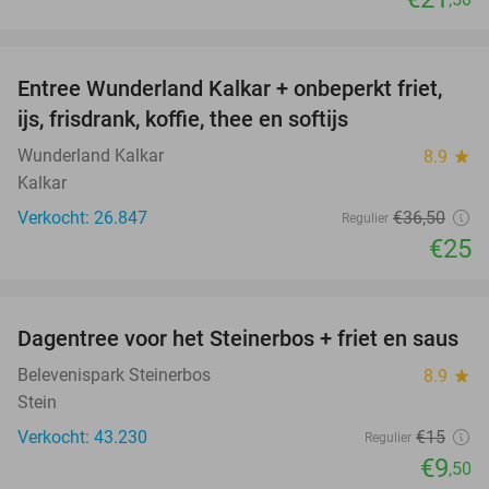
favorite_border
Entree Wunderland Kalkar + onbeperkt friet,
32%
ijs, frisdrank, koffie, thee en softijs
Wunderland Kalkar
8.9
star
Kalkar
Verkocht: 26.847
€36
,50
Regulier
€25
favorite_border
Dagentree voor het Steinerbos + friet en saus
37%
Belevenispark Steinerbos
8.9
star
Stein
Verkocht: 43.230
€15
Regulier
€9
,50