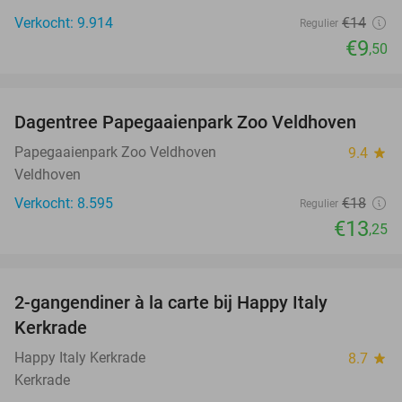
Verkocht: 9.914
€14
Regulier
€9
,50
favorite_border
Dagentree Papegaaienpark Zoo Veldhoven
26%
Papegaaienpark Zoo Veldhoven
9.4
star
Veldhoven
Verkocht: 8.595
€18
Regulier
€13
,25
favorite_border
2-gangendiner à la carte bij Happy Italy
35%
Kerkrade
Happy Italy Kerkrade
8.7
star
Kerkrade