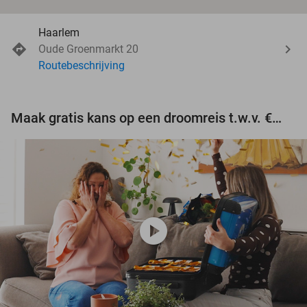
Haarlem
Oude Groenmarkt 20
Routebeschrijving
Maak gratis kans op een droomreis t.w.v. €3.000!
play_circle