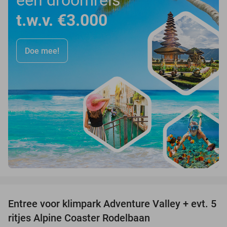
t.w.v. €3.000
Doe mee!
favorite_border
Entree voor klimpark Adventure Valley + evt. 5
17%
ritjes Alpine Coaster Rodelbaan