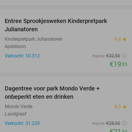
favorite_border
Entree Sprookjesweken Kinderpretpark
39%
Julianatoren
Kinderpretpark Julianatoren
9.4
star
Apeldoorn
Verkocht: 10.312
€32
,50
Regulier
€19
,95
favorite_border
Dagentree voor park Mondo Verde +
25%
onbeperkt eten en drinken
Mondo Verde
8.3
star
Landgraaf
Verkocht: 31.229
€28
,50
Regulier
€21
,50