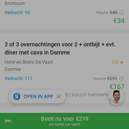
Brunssum
Verkocht: 96
€45
Regulier
€34
favorite_border
2 of 3 overnachtingen voor 2 + ontbijt + evt.
43%
diner met cava in Damme
Hotel en Bistro De Vaart
9.8
star
Damme
Verkocht: 117
€291
Regulier
€167
Excl. ca. €2 p.p.p.n. toeristenbelasting
close
OPEN IN APP
favorite_border
Midweek of weekend (3-6 personen) bij Lake
Boek nu voor €219
53%
hotel
shopping_cart
Boek nu
navigate_next
per kamer, per nacht
Resort Beekse Bergen + toegang Safaripark