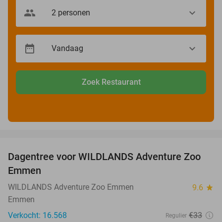
Zoek Restaurant
favorite_border
Dagentree voor WILDLANDS Adventure Zoo
24%
Emmen
WILDLANDS Adventure Zoo Emmen
9.6
star
Emmen
Verkocht: 16.568
€33
Regulier