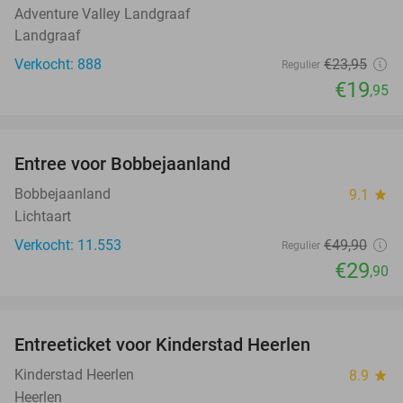
Adventure Valley Landgraaf
Landgraaf
Verkocht: 888
€23
,95
Regulier
€19
,95
favorite_border
Entree voor Bobbejaanland
40%
Bobbejaanland
9.1
star
Lichtaart
Verkocht: 11.553
€49
,90
Regulier
€29
,90
favorite_border
Entreeticket voor Kinderstad Heerlen
32%
Kinderstad Heerlen
8.9
star
Heerlen