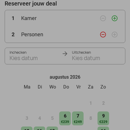
Reserveer jouw deal
remove_circle_outline
add_circle_outline
1
Kamer
remove_circle_outline
add_circle_outline
2
Personen
Inchecken
Uitchecken
Kies datum
Kies datum
augustus 2026
Ma
Di
Wo
Do
Vr
Za
Zo
1
2
6
7
9
3
4
5
8
€239
€249
€229