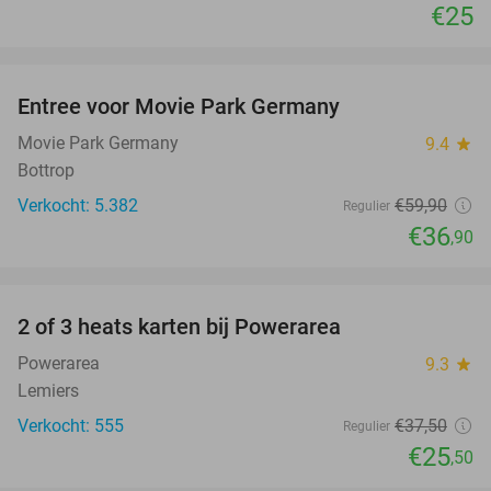
€25
favorite_border
Entree voor Movie Park Germany
38%
Movie Park Germany
9.4
star
Bottrop
Verkocht: 5.382
€59
,90
Regulier
€36
,90
favorite_border
2 of 3 heats karten bij Powerarea
32%
Powerarea
9.3
star
Lemiers
Verkocht: 555
€37
,50
Regulier
€25
,50