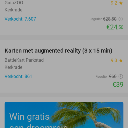
GaiaZOO
9.2
star
Kerkrade
Verkocht: 7.607
€28
,50
Regulier
€24
,50
favorite_border
Karten met augmented reality (3 x 15 min)
35%
BattleKart Parkstad
9.3
star
Kerkrade
Verkocht: 861
€60
Regulier
€39
Win gratis
een droomreis