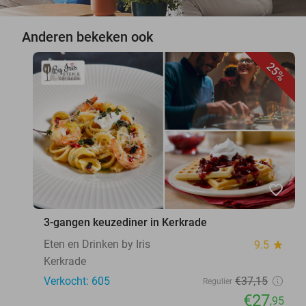
Anderen bekeken ook
25%
favorite_border
3-gangen keuzediner in Kerkrade
Eten en Drinken by Iris
9.5
star
Kerkrade
Verkocht: 605
€37
,15
Regulier
€27
,95