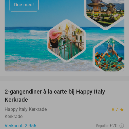
Doe mee!
favorite_border
2-gangendiner à la carte bij Happy Italy
35%
Kerkrade
Happy Italy Kerkrade
8.7
star
Kerkrade
Verkocht: 2.956
€20
Regulier