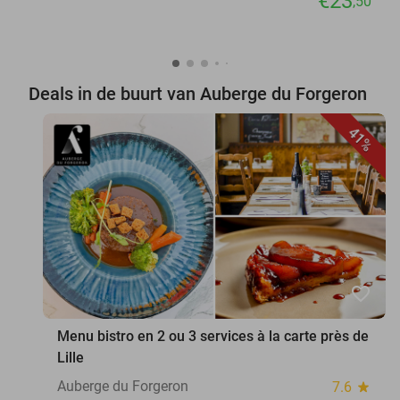
€23
,50
Deals in de buurt van Auberge du Forgeron
41%
favorite_border
Menu bistro en 2 ou 3 services à la carte près de
Lille
Auberge du Forgeron
7.6
star