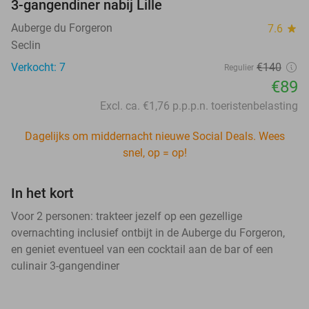
3-gangendiner nabij Lille
Auberge du Forgeron
7.6
star
Seclin
Verkocht: 7
€140
Regulier
€89
Excl. ca. €1,76 p.p.p.n. toeristenbelasting
Dagelijks om middernacht nieuwe Social Deals. Wees
snel, op = op!
In het kort
Voor 2 personen: trakteer jezelf op een gezellige
overnachting inclusief ontbijt in de Auberge du Forgeron,
en geniet eventueel van een cocktail aan de bar of een
culinair 3-gangendiner