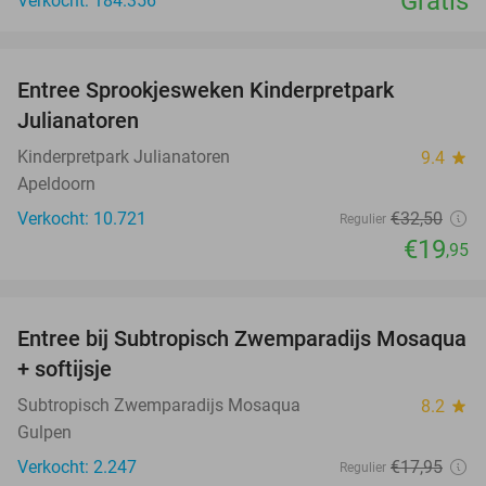
Gratis
Verkocht: 184.356
favorite_border
Entree Sprookjesweken Kinderpretpark
39%
Julianatoren
Kinderpretpark Julianatoren
9.4
star
Apeldoorn
Verkocht: 10.721
€32
,50
Regulier
€19
,95
favorite_border
Entree bij Subtropisch Zwemparadijs Mosaqua
25%
+ softijsje
Subtropisch Zwemparadijs Mosaqua
8.2
star
Gulpen
Verkocht: 2.247
€17
,95
Regulier