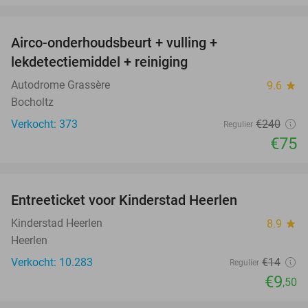
favorite_border
Airco-onderhoudsbeurt + vulling +
69%
lekdetectiemiddel + reiniging
Autodrome Grassère
9.6
star
Bocholtz
Verkocht: 373
€240
Regulier
€75
favorite_border
Entreeticket voor Kinderstad Heerlen
32%
Kinderstad Heerlen
8.9
star
Heerlen
Verkocht: 10.283
€14
Regulier
€9
,50
favorite_border