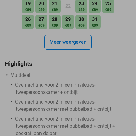
19
20
21
23
24
25
22
€89
€89
€89
€89
€89
€89
26
27
28
29
30
31
€89
€89
€89
€89
€89
€89
Meer weergeven
Highlights
Multideal:
Overnachting voor 2 in een Privilèges-
tweepersoonskamer + ontbijt
Overnachting voor 2 in een Privilèges-
tweepersoonskamer met bubbelbad + ontbijt
Overnachting voor 2 in een Privilèges-
tweepersoonskamer met bubbelbad + ontbijt +
cocktail aan de bar