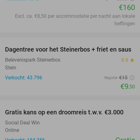
€160
Excl. ca. €8,50 per accommodatie per nacht aan lokale
heffingen
favorite_border
Dagentree voor het Steinerbos + friet en saus
37%
Belevenispark Steinerbos
8.9
star
Stein
Verkocht: 43.796
€15
Regulier
€9
,50
favorite_border
Gratis kans op een droomreis t.w.v. €3.000
Social Deal Win
Online