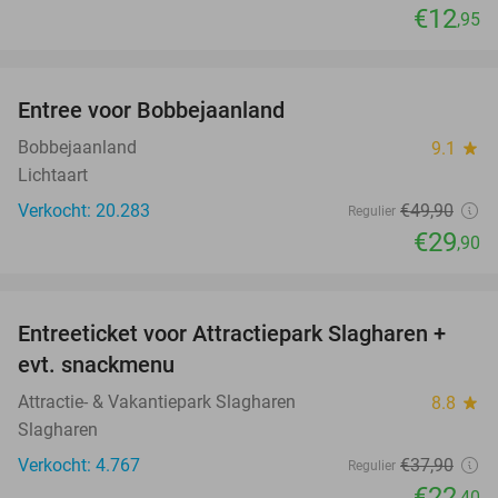
€12
,95
favorite_border
Entree voor Bobbejaanland
40%
Bobbejaanland
9.1
star
Lichtaart
Verkocht: 20.283
€49
,90
Regulier
€29
,90
favorite_border
Entreeticket voor Attractiepark Slagharen +
41%
evt. snackmenu
Attractie- & Vakantiepark Slagharen
8.8
star
Slagharen
Verkocht: 4.767
€37
,90
Regulier
€22
,40