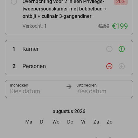
Overnachting voor 2 in een Privilège-
20%
tweepersoonskamer met bubbelbad +
ontbijt + culinair 3-gangendiner
€199
Verkocht: 1
€250
remove_circle_outline
add_circle_outline
1
Kamer
remove_circle_outline
add_circle_outline
2
Personen
Inchecken
Uitchecken
Kies datum
Kies datum
augustus 2026
Ma
Di
Wo
Do
Vr
Za
Zo