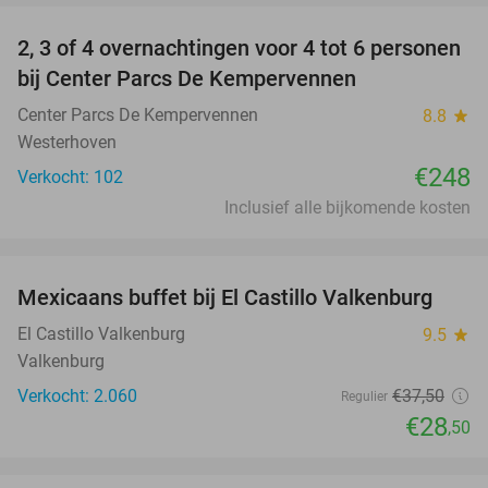
2, 3 of 4 overnachtingen voor 4 tot 6 personen
bij Center Parcs De Kempervennen
Center Parcs De Kempervennen
8.8
star
Westerhoven
€248
Verkocht: 102
Inclusief alle bijkomende kosten
favorite_border
Mexicaans buffet bij El Castillo Valkenburg
24%
El Castillo Valkenburg
9.5
star
Valkenburg
Verkocht: 2.060
€37
,50
Regulier
€28
,50