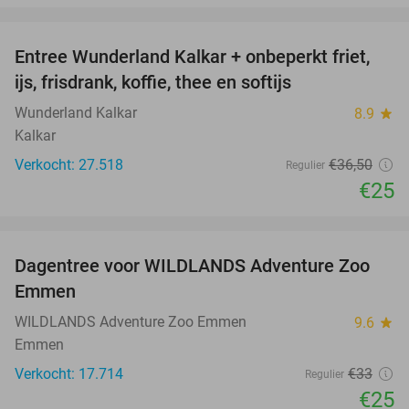
favorite_border
Entree Wunderland Kalkar + onbeperkt friet,
32%
ijs, frisdrank, koffie, thee en softijs
Wunderland Kalkar
8.9
star
Kalkar
Verkocht: 27.518
€36
,50
Regulier
€25
favorite_border
Dagentree voor WILDLANDS Adventure Zoo
24%
Emmen
WILDLANDS Adventure Zoo Emmen
9.6
star
Emmen
Verkocht: 17.714
€33
Regulier
€25