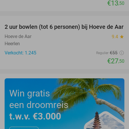
€13
,50
favorite_border
2 uur bowlen (tot 6 personen) bij Hoeve de Aar
50%
Hoeve de Aar
9.4
star
Heerlen
Verkocht: 1.245
€55
Regulier
€27
,50
Win gratis
een droomreis
t.w.v. €3.000