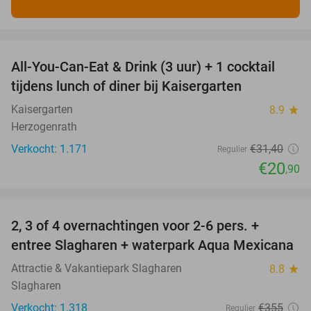
favorite_border
All-You-Can-Eat & Drink (3 uur) + 1 cocktail
33%
tijdens lunch of diner bij Kaisergarten
Kaisergarten
8.9
star
Herzogenrath
Verkocht: 1.171
€31
,40
Regulier
€20
,90
favorite_border
2, 3 of 4 overnachtingen voor 2-6 pers. +
55%
entree Slagharen + waterpark Aqua Mexicana
Attractie & Vakantiepark Slagharen
8.8
star
Slagharen
Verkocht: 1.318
€355
Regulier