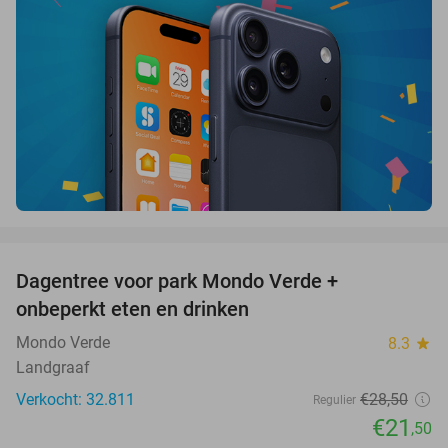
favorite_border
Dagentree voor park Mondo Verde +
25%
onbeperkt eten en drinken
Mondo Verde
8.3
star
Landgraaf
Verkocht: 32.811
€28
,50
Regulier
€21
,50