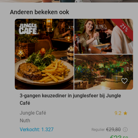
Anderen bekeken ook
21%
favorite_border
3-gangen keuzediner in junglesfeer bij Jungle
Café
Jungle Café
9.2
star
Nuth
Verkocht: 1.327
€29
,80
Regulier