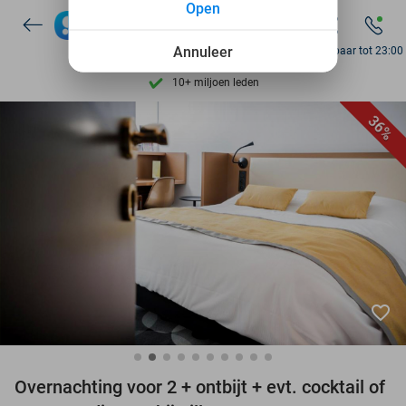
Open
7 dagen per week beschikbaar
10+ miljoen leden
Annuleer
Bereikbaar tot 23:00
9,4
op basis van
206.011 reviews
Ontdek 15.000+ deals
36%
7 dagen per week beschikbaar
10+ miljoen leden
favorite_border
Overnachting voor 2 + ontbijt + evt. cocktail of