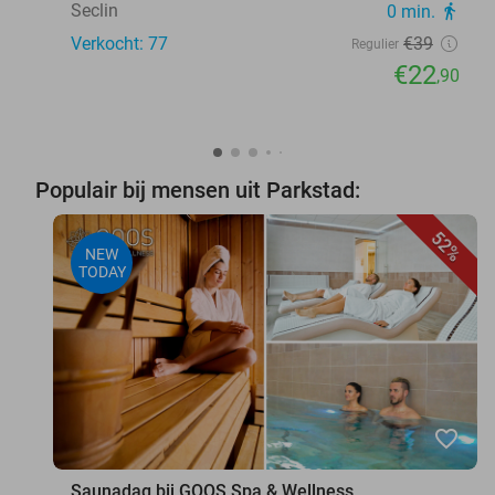
Seclin
0 min.
directions_walk
Verkocht: 77
€39
Regulier
€22
,90
Populair bij mensen uit Parkstad:
52%
NEW
TODAY
favorite_border
Saunadag bij GOOS Spa & Wellness