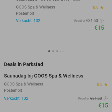
GOOS Spa & Wellness
8.8
star
Posterholt
Verkocht: 132
€31
,50
Regulier
€15
favorite_border
Deals in Parkstad
Saunadag bij GOOS Spa & Wellness
52%
NEW
TODAY
GOOS Spa & Wellness
8.8
star
Posterholt
Verkocht: 132
€31
,50
Regulier
€15