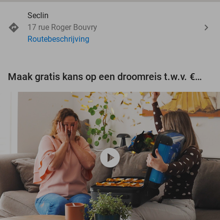
Seclin
17 rue Roger Bouvry
Routebeschrijving
Maak gratis kans op een droomreis t.w.v. €3.000!
play_circle