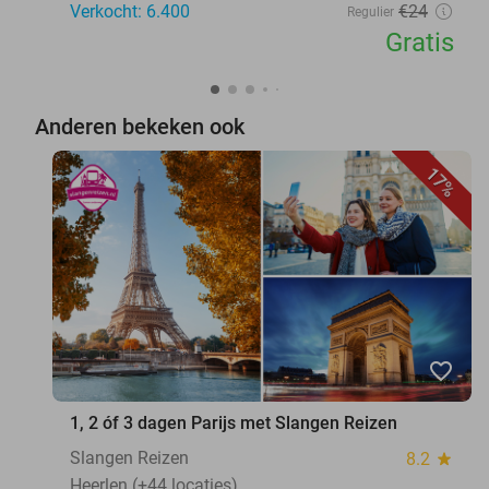
Verkocht: 6.400
€24
Regulier
Gratis
Anderen bekeken ook
17%
favorite_border
1, 2 óf 3 dagen Parijs met Slangen Reizen
Slangen Reizen
8.2
star
Heerlen (+44 locaties)