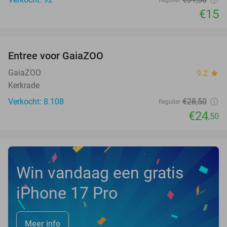
€15
favorite_border
Entree voor GaiaZOO
14%
GaiaZOO
9.2
star
Kerkrade
Verkocht: 8.108
€28
,50
Regulier
€24
,50
Win vandaag een gratis
iPhone 17 Pro
Meer info