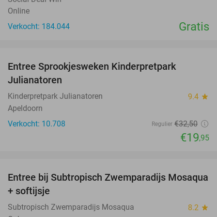
Online
Gratis
Verkocht: 184.044
favorite_border
Entree Sprookjesweken Kinderpretpark
39%
Julianatoren
Kinderpretpark Julianatoren
9.4
star
Apeldoorn
Verkocht: 10.708
€32
,50
Regulier
€19
,95
favorite_border
Entree bij Subtropisch Zwemparadijs Mosaqua
25%
+ softijsje
Subtropisch Zwemparadijs Mosaqua
8.2
star