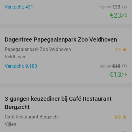
Verkocht: 431
€38
Regulier
€23
,25
favorite_border
Dagentree Papegaaienpark Zoo Veldhoven
26%
Papegaaienpark Zoo Veldhoven
9.4
star
Veldhoven
Verkocht: 9.183
€18
Regulier
€13
,25
favorite_border
3-gangen keuzediner bij Café Restaurant
31%
Bergzicht
Café Restaurant Bergzicht
9.9
star
Vijlen