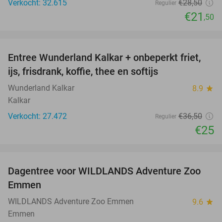
Verkocht: 32.615
€28
,50
Regulier
€21
,50
favorite_border
Entree Wunderland Kalkar + onbeperkt friet,
32%
ijs, frisdrank, koffie, thee en softijs
Wunderland Kalkar
8.9
star
Kalkar
Verkocht: 27.472
€36
,50
Regulier
€25
favorite_border
Dagentree voor WILDLANDS Adventure Zoo
24%
Emmen
WILDLANDS Adventure Zoo Emmen
9.6
star
Emmen