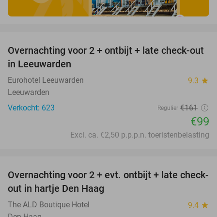
favorite_border
Overnachting voor 2 + ontbijt + late check-out
39%
in Leeuwarden
Eurohotel Leeuwarden
9.3
star
Leeuwarden
Verkocht: 623
€161
Regulier
€99
Excl. ca. €2,50 p.p.p.n. toeristenbelasting
favorite_border
Overnachting voor 2 + evt. ontbijt + late check-
30%
out in hartje Den Haag
The ALD Boutique Hotel
9.4
star
Den Haag