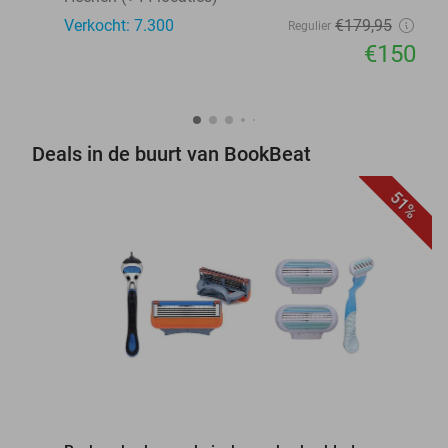
Verkocht: 7.300
€179
,95
Regulier
€150
Deals in de buurt van BookBeat
51%
favorite_border