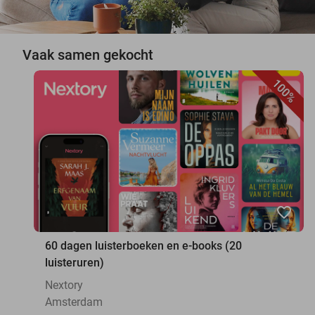
Vaak samen gekocht
100%
favorite_border
60 dagen luisterboeken en e-books (20
luisteruren)
Nextory
Amsterdam