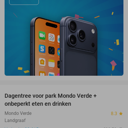
favorite_border
Dagentree voor park Mondo Verde +
25%
onbeperkt eten en drinken
Mondo Verde
8.3
star
Landgraaf