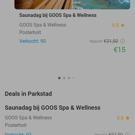
favorite_border
Saunadag bij GOOS Spa & Wellness
GOOS Spa & Wellness
8.8
star
Posterholt
Verkocht: 90
€31
,50
Regulier
€15
favorite_border
Deals in Parkstad
Saunadag bij GOOS Spa & Wellness
52%
NEW
TODAY
GOOS Spa & Wellness
8.8
star
Posterholt
Verkocht: 92
€31
,50
Regulier