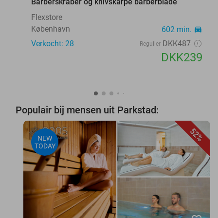
Barberskraber og knivskarpe barberblade
Flexstore
København
602 min.
directions_car
Verkocht: 28
DKK487
Regulier
DKK239
Populair bij mensen uit Parkstad:
52%
NEW
TODAY