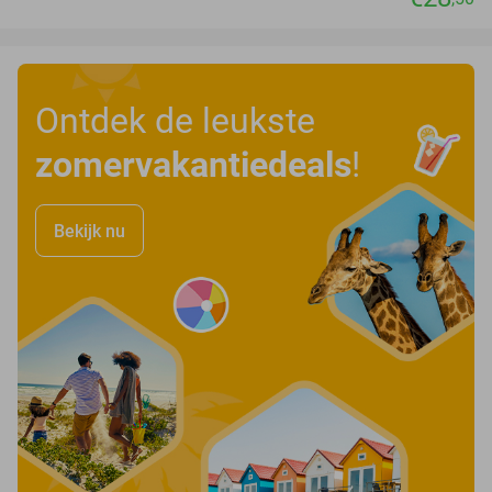
Ontdek de leukste
zomervakantiedeals
!
Bekijk nu