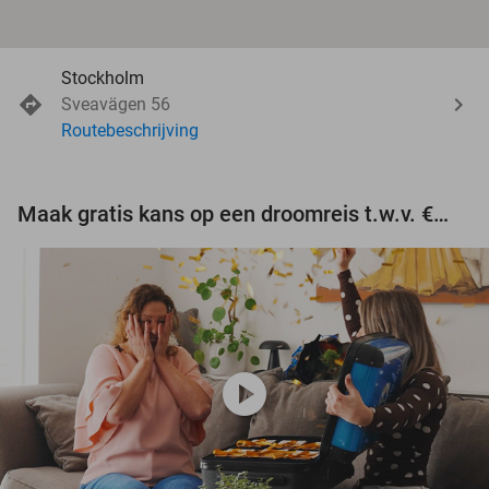
Stockholm
Sveavägen 56
Routebeschrijving
Maak gratis kans op een droomreis t.w.v. €3.000!
play_circle