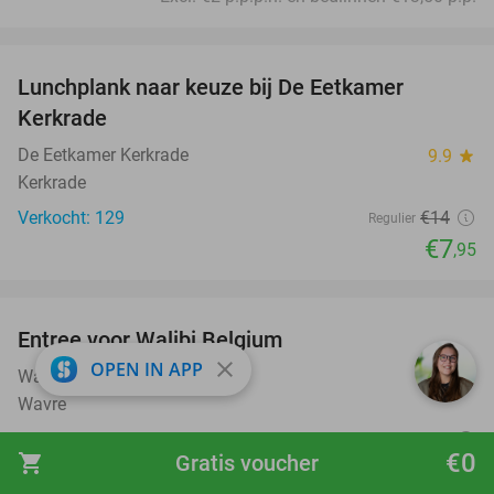
favorite_border
Lunchplank naar keuze bij De Eetkamer
43%
Kerkrade
De Eetkamer Kerkrade
9.9
star
Kerkrade
Verkocht: 129
€14
Regulier
€7
,95
favorite_border
Entree voor Walibi Belgium
35%
close
OPEN IN APP
Walibi Belgium
9.4
star
Wavre
Verkocht: 3.735
€57
Regulier
€0
shopping_cart
Gratis voucher
€37