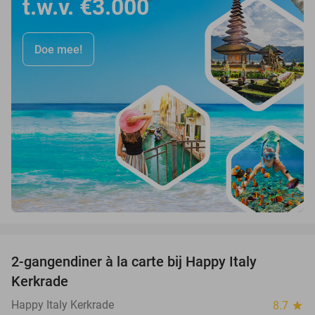
t.w.v. €3.000
Doe mee!
favorite_border
2-gangendiner à la carte bij Happy Italy
35%
Kerkrade
Happy Italy Kerkrade
8.7
star