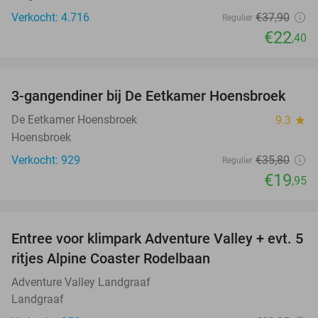
Verkocht: 4.716
€37
,90
Regulier
€22
,40
favorite_border
3-gangendiner bij De Eetkamer Hoensbroek
44%
De Eetkamer Hoensbroek
9.3
star
Hoensbroek
Verkocht: 929
€35
,80
Regulier
€19
,95
favorite_border
Entree voor klimpark Adventure Valley + evt. 5
17%
ritjes Alpine Coaster Rodelbaan
Adventure Valley Landgraaf
Landgraaf