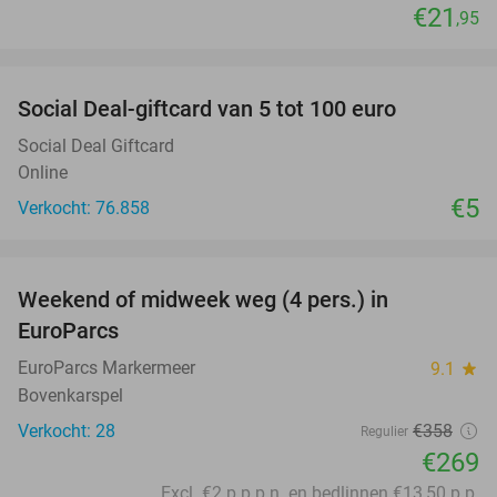
€21
,95
favorite_border
Social Deal-giftcard van 5 tot 100 euro
Social Deal Giftcard
Online
€5
Verkocht: 76.858
favorite_border
Weekend of midweek weg (4 pers.) in
25%
EuroParcs
EuroParcs Markermeer
9.1
star
Bovenkarspel
Verkocht: 28
€358
Regulier
€269
Excl. €2 p.p.p.n. en bedlinnen €13,50 p.p.