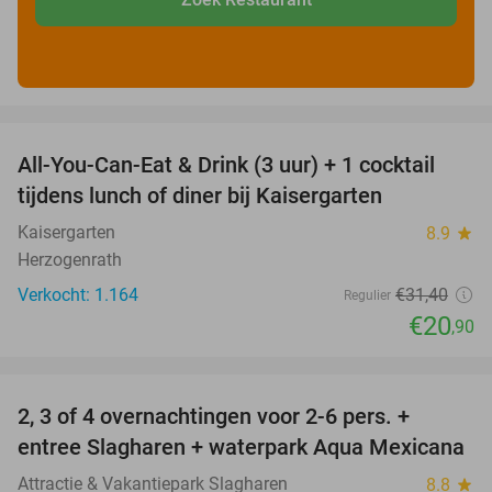
favorite_border
All-You-Can-Eat & Drink (3 uur) + 1 cocktail
33%
tijdens lunch of diner bij Kaisergarten
Kaisergarten
8.9
star
Herzogenrath
Verkocht: 1.164
€31
,40
Regulier
€20
,90
favorite_border
2, 3 of 4 overnachtingen voor 2-6 pers. +
55%
entree Slagharen + waterpark Aqua Mexicana
Attractie & Vakantiepark Slagharen
8.8
star