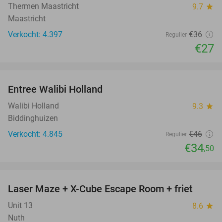
Thermen Maastricht
9.7
star
Maastricht
Verkocht: 4.397
€36
Regulier
€27
favorite_border
Entree Walibi Holland
25%
Walibi Holland
9.3
star
Biddinghuizen
Verkocht: 4.845
€46
Regulier
€34
,50
favorite_border
Laser Maze + X-Cube Escape Room + friet
39%
Unit 13
8.6
star
Nuth