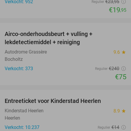
Verkocht: 952
€23
,95
Regulier
€19
,95
favorite_border
Airco-onderhoudsbeurt + vulling +
69%
lekdetectiemiddel + reiniging
Autodrome Grassère
9.6
star
Bocholtz
Verkocht: 373
€240
Regulier
€75
favorite_border
Entreeticket voor Kinderstad Heerlen
32%
Kinderstad Heerlen
8.9
star
Heerlen
Verkocht: 10.237
€14
Regulier