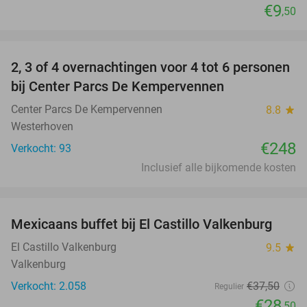
€9
,50
favorite_border
2, 3 of 4 overnachtingen voor 4 tot 6 personen
bij Center Parcs De Kempervennen
Center Parcs De Kempervennen
8.8
star
Westerhoven
€248
Verkocht: 93
Inclusief alle bijkomende kosten
favorite_border
Mexicaans buffet bij El Castillo Valkenburg
24%
El Castillo Valkenburg
9.5
star
Valkenburg
Verkocht: 2.058
€37
,50
Regulier
€28
,50