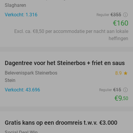
Slagharen
Verkocht: 1.316
€355
Regulier
€160
Excl. ca. €8,50 per accommodatie per nacht aan lokale
heffingen
favorite_border
Dagentree voor het Steinerbos + friet en saus
37%
Belevenispark Steinerbos
8.9
star
Stein
Verkocht: 43.696
€15
Regulier
€9
,50
favorite_border
Gratis kans op een droomreis t.w.v. €3.000
Social Deal Win