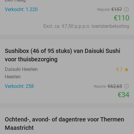
Verkocht: 1.220
€157
Regulier
€110
Excl. ca. €7,50 p.p.p.n. toeristenbelasting
favorite_border
Sushibox (46 of 95 stuks) van Daisuki Sushi
46%
voor thuisbezorging
Daisuki Heerlen
9.7
star
Heerlen
Verkocht: 258
€62
,65
Regulier
€34
favorite_border
Ochtend-, avond- of dagentree voor Thermen
25%
Maastricht