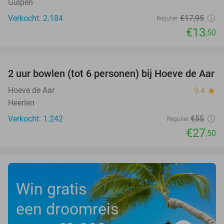
Gulpen
Verkocht: 2.184
€17
,95
Regulier
€13
,50
favorite_border
2 uur bowlen (tot 6 personen) bij Hoeve de Aar
50%
Hoeve de Aar
9.4
star
Heerlen
Verkocht: 1.242
€55
Regulier
€27
,50
Win gratis
een droomreis