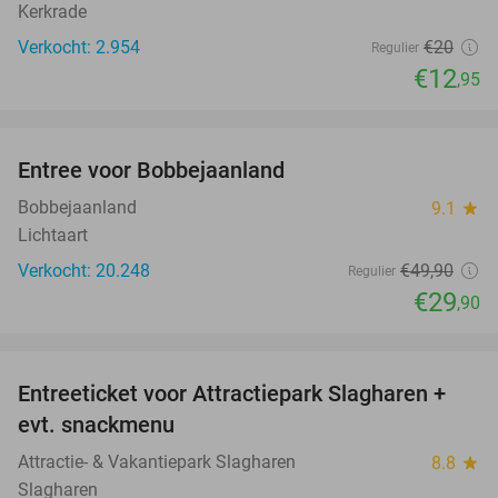
Kerkrade
Verkocht: 2.954
€20
Regulier
€12
,95
favorite_border
Entree voor Bobbejaanland
40%
Bobbejaanland
9.1
star
Lichtaart
Verkocht: 20.248
€49
,90
Regulier
€29
,90
favorite_border
Entreeticket voor Attractiepark Slagharen +
41%
evt. snackmenu
Attractie- & Vakantiepark Slagharen
8.8
star
Slagharen