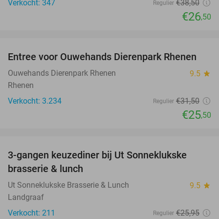
Verkocht: 347
€38
,50
Regulier
€26
,50
favorite_border
Entree voor Ouwehands Dierenpark Rhenen
19%
Ouwehands Dierenpark Rhenen
9.5
star
Rhenen
Verkocht: 3.234
€31
,50
Regulier
€25
,50
favorite_border
3-gangen keuzediner bij Ut Sonneklukske
15%
brasserie & lunch
Ut Sonneklukske Brasserie & Lunch
9.5
star
Landgraaf
Verkocht: 211
€25
,95
Regulier