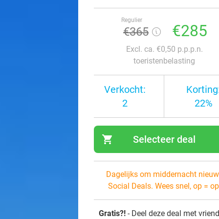
Regulier
€285
€365
Excl. ca. €0,50 p.p.p.n.
toeristenbelasting
Verkocht:
Korting
2
22%
shopping_cart
Selecteer deal
navi
Dagelijks om middernacht nieuw
Social Deals. Wees snel, op = op
Gratis?!
- Deel deze deal met vrien