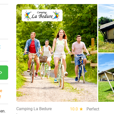
:
gate_next
e
!
Camping La Bedure
10.0
star
Perfect
den.