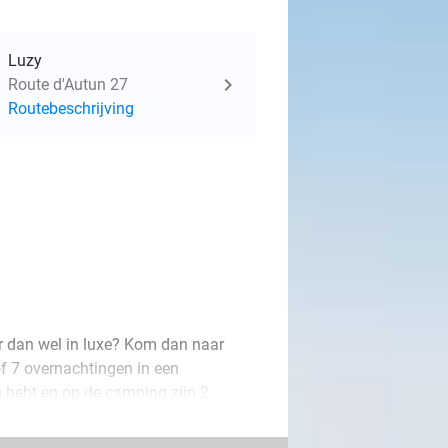
Luzy
Route d'Autun 27
Routebeschrijving
r dan wel in luxe? Kom dan naar
of 7 overnachtingen in een
g hebt en op de camping zijn 2
 op de camping als in de natuurrijke
 duik in het zwembad, probeer een