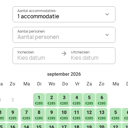
Aantal accommodaties:
1 accommodatie
Aantal personen:
Aantal personen
Inchecken
Uitchecken
Kies datum
Kies datum
september 2026
Za
Zo
Ma
Di
Wo
Do
Vr
Za
Zo
Ma
1
2
3
4
5
6
1
2
€285
€285
€285
€285
€285
€285
8
9
7
8
9
10
11
12
13
5
85
€285
€285
€285
€285
€285
€285
€285
€285
€285
€2
5
16
14
15
16
17
18
19
20
12
1