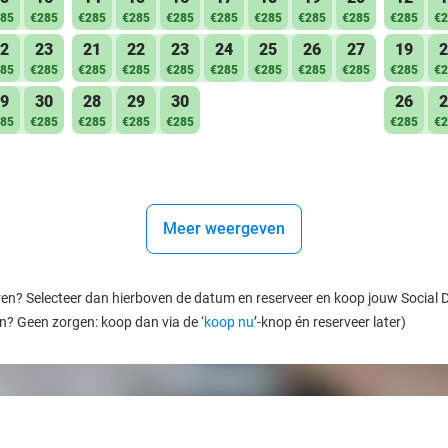
85
€285
€285
€285
€285
€285
€285
€285
€285
€285
€2
2
23
21
22
23
24
25
26
27
19
2
85
€285
€285
€285
€285
€285
€285
€285
€285
€285
€2
9
30
28
29
30
26
2
85
€285
€285
€285
€285
€285
€2
Meer weergeven
ren? Selecteer dan hierboven de datum en reserveer en koop jouw Social Dea
en? Geen zorgen: koop dan via de ‘
koop nu
’-knop én reserveer later)