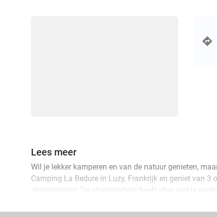
Lees meer
Wil je lekker kamperen en van de natuur genieten, maa
Camping La Bedure in Luzy, Frankrijk en geniet van 3 
glampingtent. De glampingtent heeft alles wat je nodi
sanitairblokken waar je gebruik van mag maken. Zowel
omgeving is genoeg te beleven. Neem bijvoorbeeld een