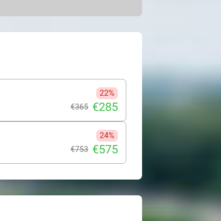
geving of bezoek het stadje Luzy.
3 kinderen
 los bed)
22%
€285
€365
24%
€575
€753