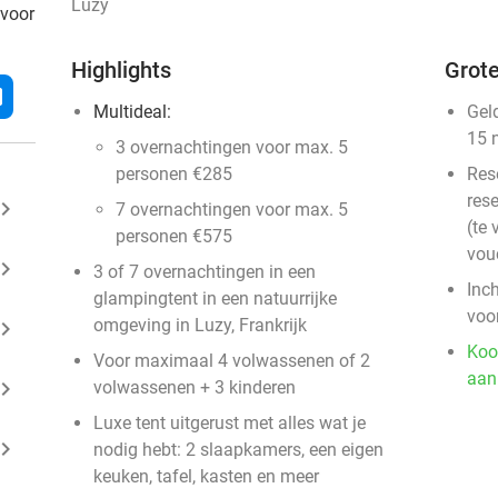
Luzy
 voor
Highlights
Grote
l
Multideal:
Gel
15 
3 overnachtingen voor max. 5
personen €285
Res
rese
ard_arrow_right
7 overnachtingen voor max. 5
(te 
personen €575
vou
ard_arrow_right
3 of 7 overnachtingen in een
Inc
glampingtent in een natuurrijke
voo
omgeving in Luzy, Frankrijk
ard_arrow_right
Koo
Voor maximaal 4 volwassenen of 2
aan
ard_arrow_right
volwassenen + 3 kinderen
Luxe tent uitgerust met alles wat je
ard_arrow_right
nodig hebt: 2 slaapkamers, een eigen
keuken, tafel, kasten en meer