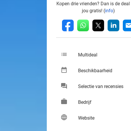
Kopen drie vrienden? Dan is de deal
jou gratis! (
info
)
whatsapp
linkedin
fb
mai
list
keybo
Multideal
date_range
keybo
Beschikbaarheid
chat
keybo
Selectie van recensies
work
keybo
Bedrijf
language
keybo
Website