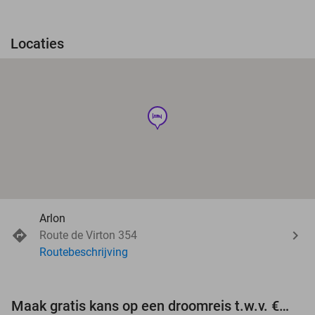
Locaties
hotel
Arlon
Route de Virton 354
Routebeschrijving
Maak gratis kans op een droomreis t.w.v. €3.000!