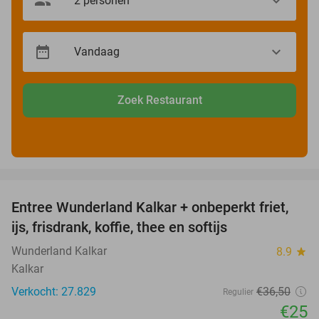
Zoek Restaurant
favorite_border
Entree Wunderland Kalkar + onbeperkt friet,
32%
ijs, frisdrank, koffie, thee en softijs
Wunderland Kalkar
8.9
star
Kalkar
Verkocht: 27.829
€36
,50
Regulier
€25