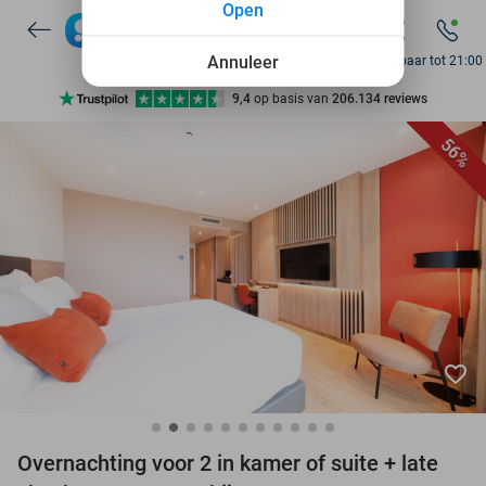
Open
7 dagen per week beschikbaar
10+ miljoen leden
Annuleer
Bereikbaar tot 21:00
9,4
op basis van
206.134 reviews
Ontdek 15.000+ deals
56%
7 dagen per week beschikbaar
10+ miljoen leden
favorite_border
Overnachting voor 2 in kamer of suite + late