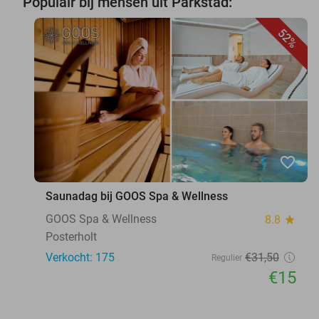
Populair bij mensen uit Parkstad:
52%
favorite_border
Saunadag bij GOOS Spa & Wellness
GOOS Spa & Wellness
8.8
star
Posterholt
Verkocht: 175
€31
,50
Regulier
€15