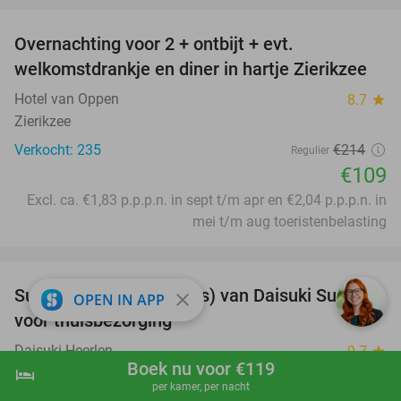
Overnachting voor 2 + ontbijt + evt.
49%
welkomstdrankje en diner in hartje Zierikzee
Hotel van Oppen
8.7
star
Zierikzee
Verkocht: 235
€214
Regulier
€109
Excl. ca. €1,83 p.p.p.n. in sept t/m apr en €2,04 p.p.p.n. in
mei t/m aug toeristenbelasting
favorite_border
Sushibox (46 of 95 stuks) van Daisuki Sushi
46%
close
OPEN IN APP
voor thuisbezorging
Daisuki Heerlen
9.7
star
Boek nu voor €119
Heerlen
hotel
shopping_cart
Boek nu
navigate_next
per kamer, per nacht