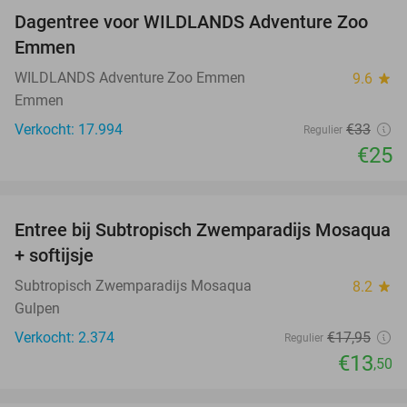
Dagentree voor WILDLANDS Adventure Zoo
24%
Emmen
WILDLANDS Adventure Zoo Emmen
9.6
star
Emmen
Verkocht: 17.994
€33
Regulier
€25
favorite_border
Entree bij Subtropisch Zwemparadijs Mosaqua
25%
+ softijsje
Subtropisch Zwemparadijs Mosaqua
8.2
star
Gulpen
Verkocht: 2.374
€17
,95
Regulier
€13
,50
favorite_border