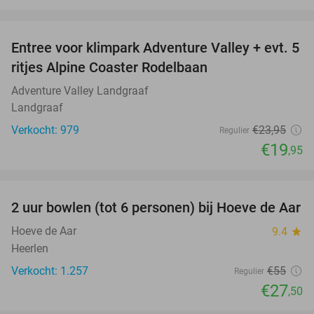
favorite_border
Entree voor klimpark Adventure Valley + evt. 5
17%
ritjes Alpine Coaster Rodelbaan
Adventure Valley Landgraaf
Landgraaf
Verkocht: 979
€23
,95
Regulier
€19
,95
favorite_border
2 uur bowlen (tot 6 personen) bij Hoeve de Aar
50%
Hoeve de Aar
9.4
star
Heerlen
Verkocht: 1.257
€55
Regulier
€27
,50
favorite_border