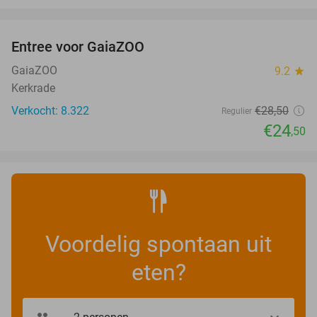
favorite_border
Entree voor GaiaZOO
14%
GaiaZOO
9.2
star
Kerkrade
Verkocht: 8.322
€28
,50
Regulier
€24
,50
Voordelig spontaan uit
eten?