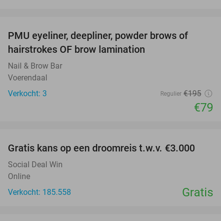
favorite_border
PMU eyeliner, deepliner, powder brows of
59%
hairstrokes OF brow lamination
Nail & Brow Bar
Voerendaal
Verkocht: 3
€195
Regulier
€79
favorite_border
Gratis kans op een droomreis t.w.v. €3.000
Social Deal Win
Online
Gratis
Verkocht: 185.558
favorite_border