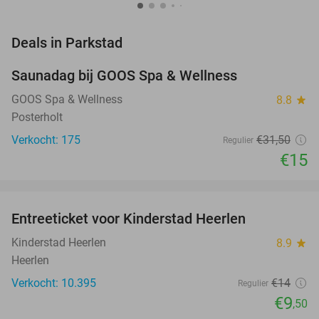
favorite_border
Deals in Parkstad
Saunadag bij GOOS Spa & Wellness
52%
GOOS Spa & Wellness
8.8
star
Posterholt
Verkocht: 175
€31
,50
Regulier
€15
favorite_border
Entreeticket voor Kinderstad Heerlen
32%
Kinderstad Heerlen
8.9
star
Heerlen
Verkocht: 10.395
€14
Regulier
€9
,50