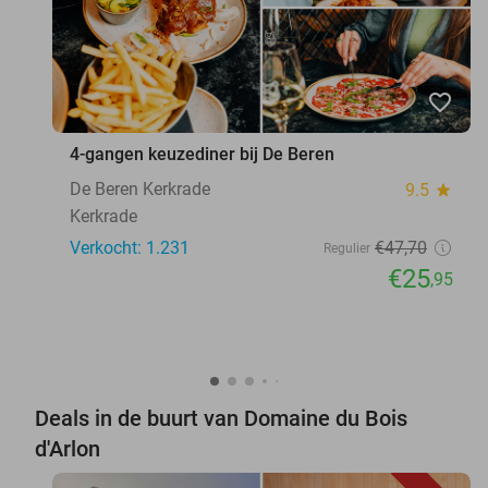
favorite_border
4-gangen keuzediner bij De Beren
De Beren Kerkrade
9.5
star
Kerkrade
Verkocht: 1.231
€47
,70
Regulier
€25
,95
Deals in de buurt van Domaine du Bois
d'Arlon