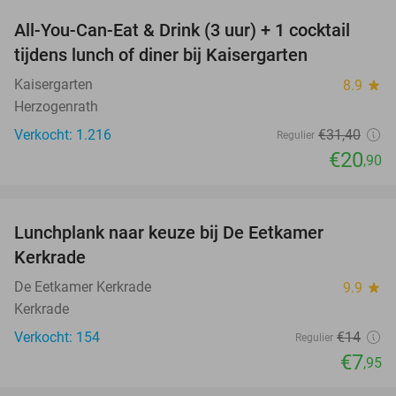
All-You-Can-Eat & Drink (3 uur) + 1 cocktail
33%
tijdens lunch of diner bij Kaisergarten
Kaisergarten
8.9
star
Herzogenrath
Verkocht: 1.216
€31
,40
Regulier
€20
,90
favorite_border
Lunchplank naar keuze bij De Eetkamer
43%
Kerkrade
De Eetkamer Kerkrade
9.9
star
Kerkrade
Verkocht: 154
€14
Regulier
€7
,95