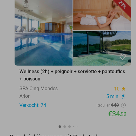
29%
favorite_border
Wellness (2h) + peignoir + serviette + pantoufles
+ boisson
SPA Cinq Mondes
10
star
Arlon
5 min.
directions_walk
Verkocht: 74
€49
Regulier
€34
,90