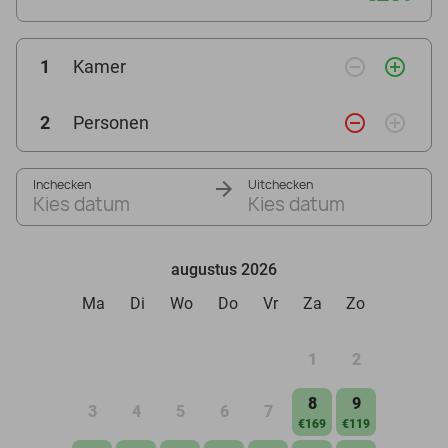
remove_circle_outline
add_circle_outline
1
Kamer
remove_circle_outline
add_circle_outline
2
Personen
Inchecken
Uitchecken
Kies datum
Kies datum
augustus 2026
Ma
Di
Wo
Do
Vr
Za
Zo
1
2
8
9
3
4
5
6
7
€169
€119