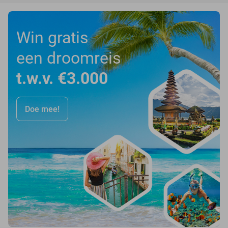
Win gratis
een droomreis
t.w.v. €3.000
Doe mee!