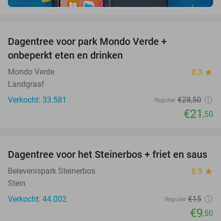
favorite_border
Dagentree voor park Mondo Verde +
25%
onbeperkt eten en drinken
Mondo Verde
8.3
star
Landgraaf
Verkocht: 33.581
€28
,50
Regulier
€21
,50
favorite_border
Dagentree voor het Steinerbos + friet en saus
37%
Belevenispark Steinerbos
8.9
star
Stein
Verkocht: 44.002
€15
Regulier
€9
,50