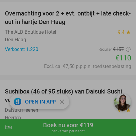
Overnachting voor 2 + evt. ontbijt + late check-
30%
out in hartje Den Haag
The ALD Boutique Hotel
9.4
star
Den Haag
Verkocht: 1.220
€157
Regulier
€110
Excl. ca. €7,50 p.p.p.n. toeristenbelasting
favorite_border
Sushibox (46 of 95 stuks) van Daisuki Sushi
46%
voor thuisbezorging
close
OPEN IN APP
Daisuki Heerlen
9.7
star
Heerlen
Boek nu voor €119
hotel
shopping_cart
Boek nu
navigate_next
Verkocht: 258
€62
,65
Regulier
per kamer, per nacht
€34