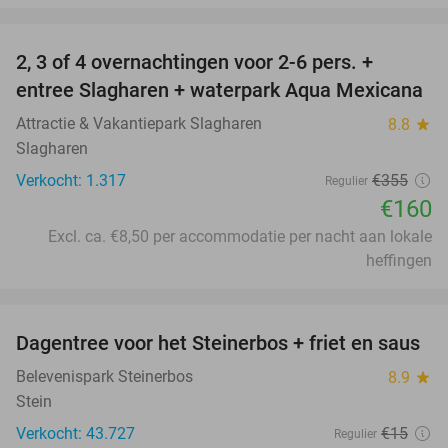
favorite_border
2, 3 of 4 overnachtingen voor 2-6 pers. +
55%
entree Slagharen + waterpark Aqua Mexicana
Attractie & Vakantiepark Slagharen
8.8
star
Slagharen
Verkocht: 1.317
€355
Regulier
€160
Excl. ca. €8,50 per accommodatie per nacht aan lokale
heffingen
favorite_border
Dagentree voor het Steinerbos + friet en saus
37%
Belevenispark Steinerbos
8.9
star
Stein
Verkocht: 43.727
€15
Regulier