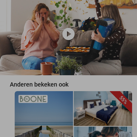
play_circle
Anderen bekeken ook
55%