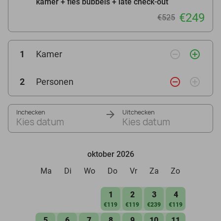
kamer + fles bubbels + late check-out
€249
€525
remove_circle_outline
add_circle_outline
1
Kamer
remove_circle_outline
add_circle_outline
2
Personen
Inchecken
Uitchecken
Kies datum
Kies datum
oktober 2026
Ma
Di
Wo
Do
Vr
Za
Zo
1
2
3
4
€119
€119
€239
€119
5
6
7
8
9
10
11