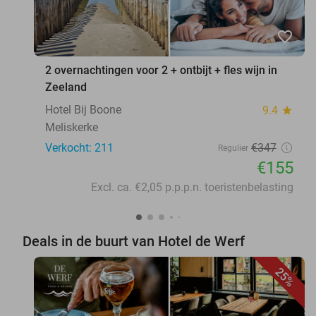
favorite_border
2 overnachtingen voor 2 + ontbijt + fles wijn in
Zeeland
Hotel Bij Boone
9.4
star
Meliskerke
Verkocht: 211
€347
Regulier
€155
Excl. ca. €2,05 p.p.p.n. toeristenbelasting
Deals in de buurt van Hotel de Werf
25%