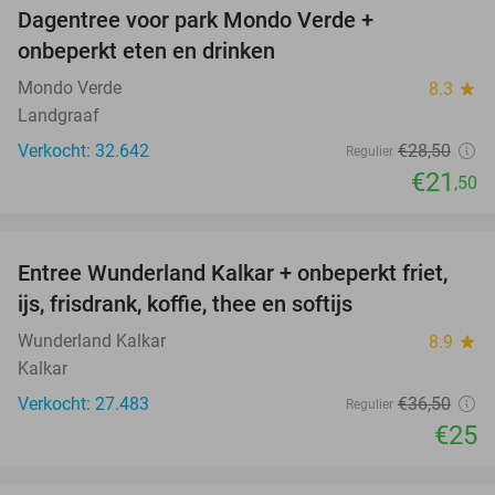
Dagentree voor park Mondo Verde +
25%
onbeperkt eten en drinken
Mondo Verde
8.3
star
Landgraaf
Verkocht: 32.642
€28
,50
Regulier
€21
,50
favorite_border
Entree Wunderland Kalkar + onbeperkt friet,
32%
ijs, frisdrank, koffie, thee en softijs
Wunderland Kalkar
8.9
star
Kalkar
Verkocht: 27.483
€36
,50
Regulier
€25
favorite_border