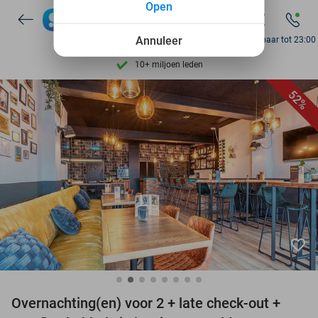
Open
7 dagen per week beschikbaar
10+ miljoen leden
Annuleer
Bereikbaar tot 23:00
9,4
op basis van
206.001 reviews
Ontdek 15.000+ deals
52%
7 dagen per week beschikbaar
10+ miljoen leden
favorite_border
Overnachting(en) voor 2 + late check-out +