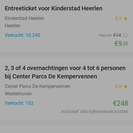
Entreeticket voor Kinderstad Heerlen
32%
Kinderstad Heerlen
8.9
star
Heerlen
Verkocht: 10.240
€14
Regulier
€9
,50
favorite_border
2, 3 of 4 overnachtingen voor 4 tot 6 personen
bij Center Parcs De Kempervennen
Center Parcs De Kempervennen
8.8
star
Westerhoven
€248
Verkocht: 102
Inclusief alle bijkomende kosten
favorite_border