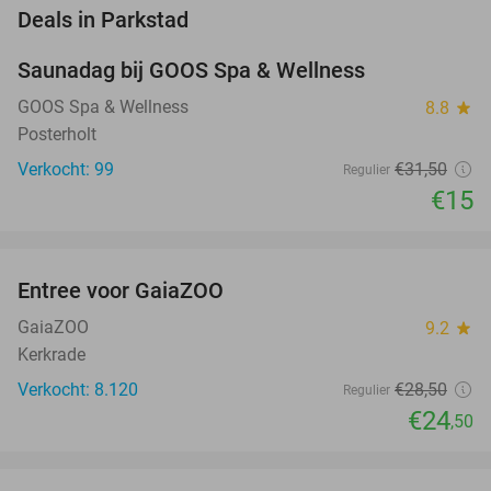
favorite_border
Deals in Parkstad
Saunadag bij GOOS Spa & Wellness
52%
NEW
TODAY
GOOS Spa & Wellness
8.8
star
Posterholt
Verkocht: 99
€31
,50
Regulier
€15
favorite_border
Entree voor GaiaZOO
14%
GaiaZOO
9.2
star
Kerkrade
Verkocht: 8.120
€28
,50
Regulier
€24
,50
favorite_border