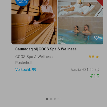
TODAY
favorite_border
Saunadag bij GOOS Spa & Wellness
GOOS Spa & Wellness
8.8
star
Posterholt
Verkocht: 99
€31
,50
Regulier
€15