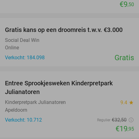
€9
,50
favorite_border
Gratis kans op een droomreis t.w.v. €3.000
Social Deal Win
Online
Gratis
Verkocht: 184.098
favorite_border
Entree Sprookjesweken Kinderpretpark
39%
Julianatoren
Kinderpretpark Julianatoren
9.4
star
Apeldoorn
Verkocht: 10.712
€32
,50
Regulier
€19
,95
favorite_border