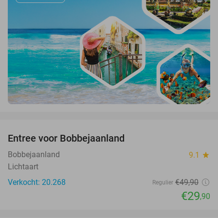
favorite_border
Entree voor Bobbejaanland
40%
Bobbejaanland
9.1
star
Lichtaart
Verkocht: 20.268
€49
,90
Regulier
€29
,90
favorite_border