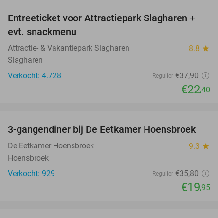
Entreeticket voor Attractiepark Slagharen +
41%
evt. snackmenu
Attractie- & Vakantiepark Slagharen
8.8
star
Slagharen
Verkocht: 4.728
€37
,90
Regulier
€22
,40
favorite_border
3-gangendiner bij De Eetkamer Hoensbroek
44%
De Eetkamer Hoensbroek
9.3
star
Hoensbroek
Verkocht: 929
€35
,80
Regulier
€19
,95
favorite_border