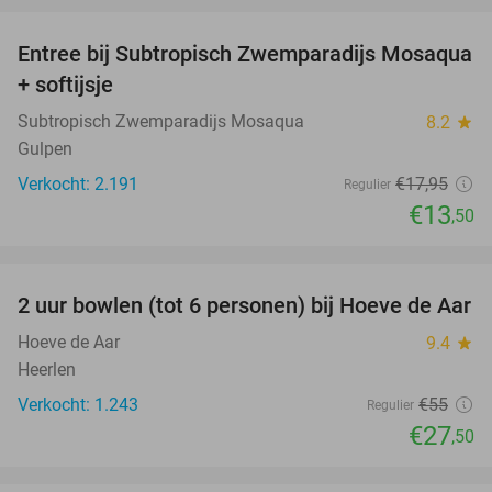
Entree bij Subtropisch Zwemparadijs Mosaqua
25%
+ softijsje
Subtropisch Zwemparadijs Mosaqua
8.2
star
Gulpen
Verkocht: 2.191
€17
,95
Regulier
€13
,50
favorite_border
2 uur bowlen (tot 6 personen) bij Hoeve de Aar
50%
Hoeve de Aar
9.4
star
Heerlen
Verkocht: 1.243
€55
Regulier
€27
,50
favorite_border