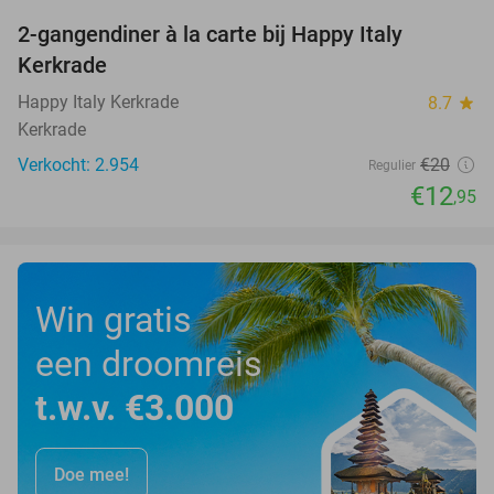
2-gangendiner à la carte bij Happy Italy
35%
Kerkrade
Happy Italy Kerkrade
8.7
star
Kerkrade
Verkocht: 2.954
€20
Regulier
€12
,95
Win gratis
een droomreis
t.w.v. €3.000
Doe mee!