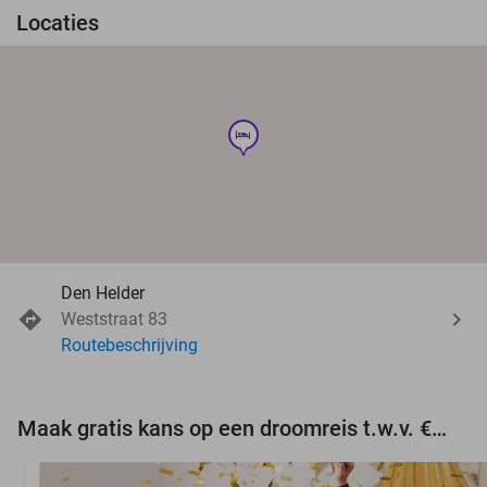
Locaties
hotel
Den Helder
Weststraat 83
Routebeschrijving
Maak gratis kans op een droomreis t.w.v. €3.000!