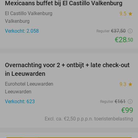
Mexicaans buffet bij El Castillo Valkenburg
24%
El Castillo Valkenburg
9.5
star
Valkenburg
Verkocht: 2.058
€37
,50
Regulier
€28
,50
favorite_border
Overnachting voor 2 + ontbijt + late check-out
39%
in Leeuwarden
Eurohotel Leeuwarden
9.3
star
Leeuwarden
Verkocht: 623
€161
Regulier
€99
Excl. ca. €2,50 p.p.p.n. toeristenbelasting