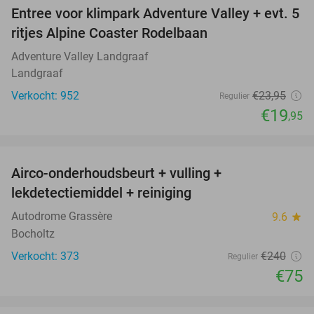
Entree voor klimpark Adventure Valley + evt. 5
17%
ritjes Alpine Coaster Rodelbaan
Adventure Valley Landgraaf
Landgraaf
Verkocht: 952
€23
,95
Regulier
€19
,95
favorite_border
Airco-onderhoudsbeurt + vulling +
69%
lekdetectiemiddel + reiniging
Autodrome Grassère
9.6
star
Bocholtz
Verkocht: 373
€240
Regulier
€75
favorite_border