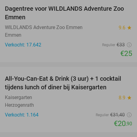
Dagentree voor WILDLANDS Adventure Zoo
24%
Emmen
WILDLANDS Adventure Zoo Emmen
9.6
star
Emmen
Verkocht: 17.642
€33
Regulier
€25
favorite_border
All-You-Can-Eat & Drink (3 uur) + 1 cocktail
33%
tijdens lunch of diner bij Kaisergarten
Kaisergarten
8.9
star
Herzogenrath
Verkocht: 1.164
€31
,40
Regulier
€20
,90