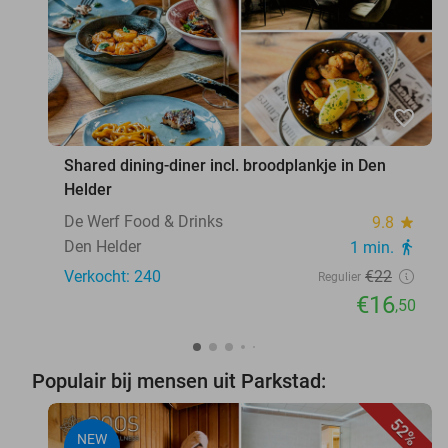
favorite_border
Shared dining-diner incl. broodplankje in Den
Helder
De Werf Food & Drinks
9.8
star
Den Helder
1 min.
directions_walk
Verkocht: 240
€22
Regulier
€16
,50
Populair bij mensen uit Parkstad:
52%
NEW