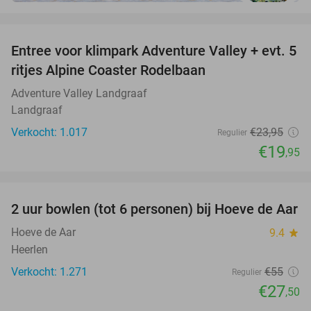
favorite_border
Entree voor klimpark Adventure Valley + evt. 5
17%
ritjes Alpine Coaster Rodelbaan
Adventure Valley Landgraaf
Landgraaf
Verkocht: 1.017
€23
,95
Regulier
€19
,95
favorite_border
2 uur bowlen (tot 6 personen) bij Hoeve de Aar
50%
Hoeve de Aar
9.4
star
Heerlen
Verkocht: 1.271
€55
Regulier
€27
,50