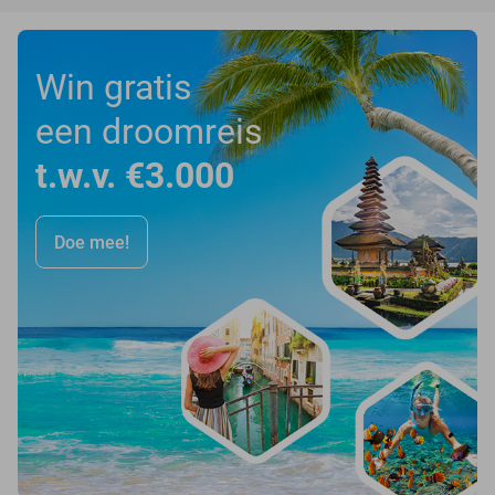
Win gratis
een droomreis
t.w.v. €3.000
Doe mee!