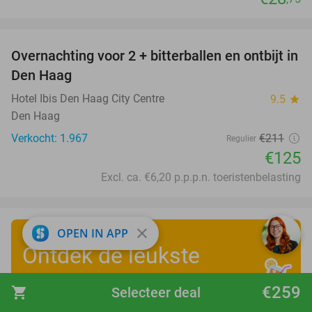
favorite_border
Overnachting voor 2 + bitterballen en ontbijt in
41%
Den Haag
Hotel Ibis Den Haag City Centre
9.5
star
Den Haag
Verkocht: 1.967
€211
Regulier
€125
Excl. ca. €6,20 p.p.p.n. toeristenbelasting
close
OPEN IN APP
Ontdek de leukste
zomervakantiedeals
!
€259
shopping_cart
Selecteer deal