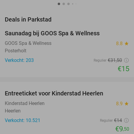
favorite_border
Deals in Parkstad
Saunadag bij GOOS Spa & Wellness
52%
GOOS Spa & Wellness
8.8
star
Posterholt
Verkocht: 203
€31
,50
Regulier
€15
favorite_border
Entreeticket voor Kinderstad Heerlen
32%
Kinderstad Heerlen
8.9
star
Heerlen
Verkocht: 10.521
€14
Regulier
€9
,50