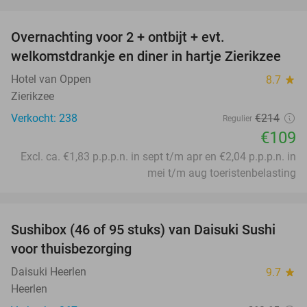
favorite_border
Overnachting voor 2 + ontbijt + evt.
49%
welkomstdrankje en diner in hartje Zierikzee
Hotel van Oppen
8.7
star
Zierikzee
Verkocht: 238
€214
Regulier
€109
Excl. ca. €1,83 p.p.p.n. in sept t/m apr en €2,04 p.p.p.n. in
mei t/m aug toeristenbelasting
favorite_border
Sushibox (46 of 95 stuks) van Daisuki Sushi
46%
voor thuisbezorging
Daisuki Heerlen
9.7
star
Heerlen