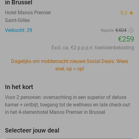
in Brussel
Hotel Manos Premier
9.2
star
Saint-Gilles
Verkocht: 29
€404
Regulier
€259
Excl. ca. €2 p.p.p.n. toeristenbelasting
Dagelijks om middernacht nieuwe Social Deals. Wees
snel, op = op!
In het kort
Voor 2 personen: overnachting in een superior of deluxe
kamer + ontbijt, toegang tot de wellness en late check-out
in het 4-sterrenhotel Manos Premier in Brussel
Selecteer jouw deal