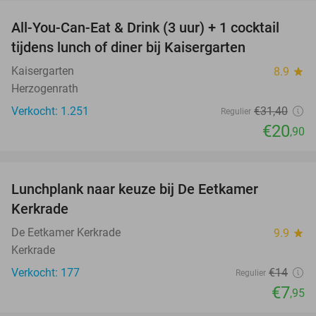
All-You-Can-Eat & Drink (3 uur) + 1 cocktail
33%
tijdens lunch of diner bij Kaisergarten
Kaisergarten
8.9
star
Herzogenrath
Verkocht: 1.251
€31
,40
Regulier
€20
,90
favorite_border
Lunchplank naar keuze bij De Eetkamer
43%
Kerkrade
De Eetkamer Kerkrade
9.9
star
Kerkrade
Verkocht: 177
€14
Regulier
€7
,95