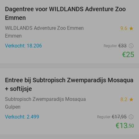
Dagentree voor WILDLANDS Adventure Zoo
24%
Emmen
WILDLANDS Adventure Zoo Emmen
9.6
star
Emmen
Verkocht: 18.206
€33
Regulier
€25
favorite_border
Entree bij Subtropisch Zwemparadijs Mosaqua
25%
+ softijsje
Subtropisch Zwemparadijs Mosaqua
8.2
star
Gulpen
Verkocht: 2.499
€17
,95
Regulier
€13
,50
favorite_border