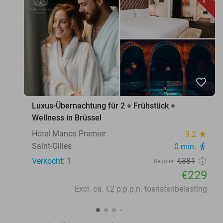
favorite_border
Luxus-Übernachtung für 2 + Frühstück +
Wellness in Brüssel
Hotel Manos Premier
9.2
star
Saint-Gilles
0 min.
directions_walk
Verkocht: 1
€381
Regulier
€229
Excl. ca. €2 p.p.p.n. toeristenbelasting