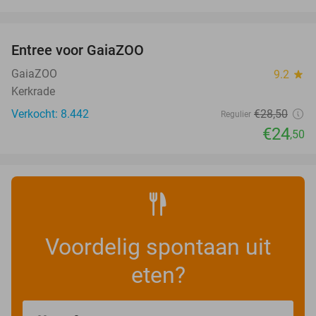
favorite_border
Entree voor GaiaZOO
14%
GaiaZOO
9.2
star
Kerkrade
Verkocht: 8.442
€28
,50
Regulier
€24
,50
Voordelig spontaan uit
eten?