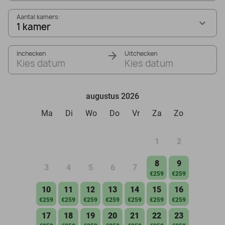
Aantal kamers:
1 kamer
Inchecken
Uitchecken
Kies datum
Kies datum
augustus 2026
Ma
Di
Wo
Do
Vr
Za
Zo
1
2
8
9
3
4
5
6
7
€259
€259
10
11
12
13
14
15
16
€259
€259
€259
€259
€259
€259
€259
17
18
19
20
21
22
23