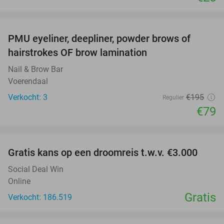
favorite_border
PMU eyeliner, deepliner, powder brows of
59%
hairstrokes OF brow lamination
Nail & Brow Bar
Voerendaal
Verkocht: 3
€195
Regulier
€79
favorite_border
Gratis kans op een droomreis t.w.v. €3.000
Social Deal Win
Online
Gratis
Verkocht: 186.519
favorite_border