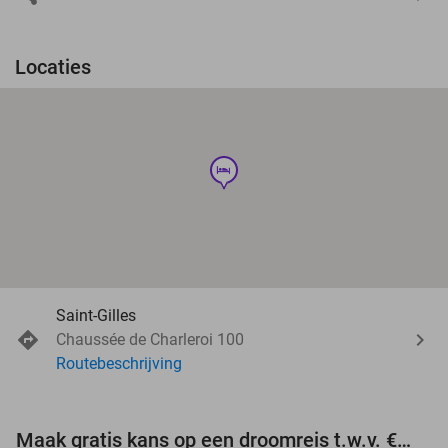
Locaties
hotel
Saint-Gilles
Chaussée de Charleroi 100
Routebeschrijving
Maak gratis kans op een droomreis t.w.v. €3.000!