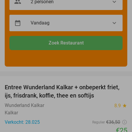
Zoek Restaurant
favorite_border
Entree Wunderland Kalkar + onbeperkt friet,
32%
ijs, frisdrank, koffie, thee en softijs
Wunderland Kalkar
8.9
star
Kalkar
Verkocht: 28.025
€36
,50
Regulier
€25