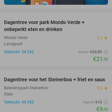
favorite_border
Dagentree voor park Mondo Verde +
25%
onbeperkt eten en drinken
Mondo Verde
8.3
star
Landgraaf
Verkocht: 34.242
€28
,50
Regulier
€21
,50
favorite_border
Dagentree voor het Steinerbos + friet en saus
37%
Belevenispark Steinerbos
8.9
star
Stein
Verkocht: 44.342
€15
Regulier
€9
,50