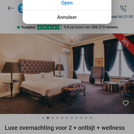
Open
7 dagen per week beschikbaar
10+ miljoen leden
Annuleer
Bereikbaar tot 21:00
9,4
op basis van
206.215 reviews
Ontdek 15.000+ deals
36%
7 dagen per week beschikbaar
10+ miljoen leden
favorite_border
Luxe overnachting voor 2 + ontbijt + wellness