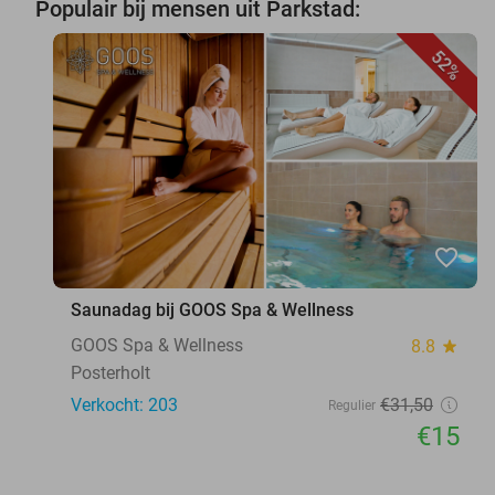
Populair bij mensen uit Parkstad:
52%
favorite_border
Saunadag bij GOOS Spa & Wellness
GOOS Spa & Wellness
8.8
star
Posterholt
Verkocht: 203
€31
,50
Regulier
€15