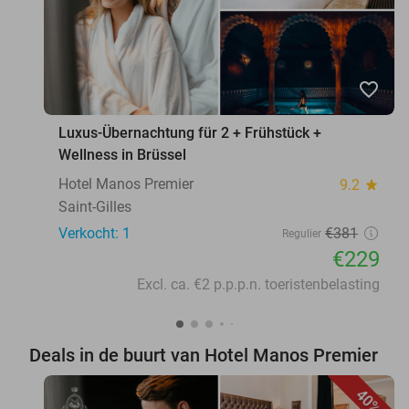
favorite_border
Luxus-Übernachtung für 2 + Frühstück +
Wellness in Brüssel
Hotel Manos Premier
9.2
star
Saint-Gilles
Verkocht: 1
€381
Regulier
€229
Excl. ca. €2 p.p.p.n. toeristenbelasting
Deals in de buurt van Hotel Manos Premier
40%