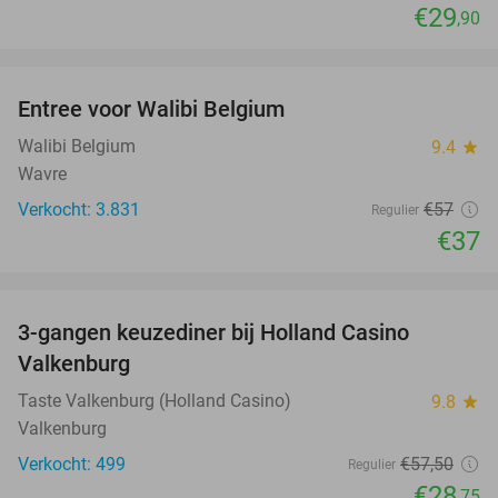
€29
,90
favorite_border
Entree voor Walibi Belgium
35%
Walibi Belgium
9.4
star
Wavre
Verkocht: 3.831
€57
Regulier
€37
favorite_border
3-gangen keuzediner bij Holland Casino
50%
Valkenburg
Taste Valkenburg (Holland Casino)
9.8
star
Valkenburg
Verkocht: 499
€57
,50
Regulier
€28
,75