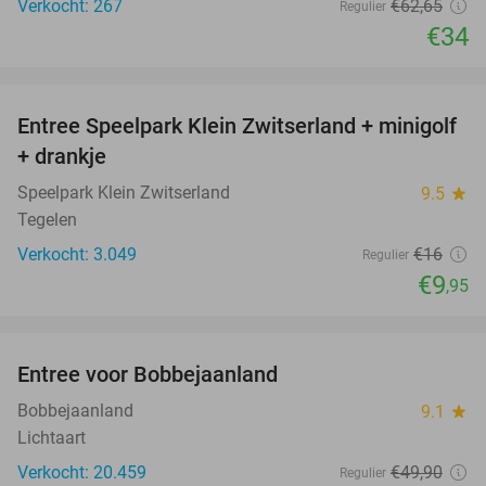
Verkocht: 267
€62
,65
Regulier
€34
favorite_border
Entree Speelpark Klein Zwitserland + minigolf
38%
+ drankje
Speelpark Klein Zwitserland
9.5
star
Tegelen
Verkocht: 3.049
€16
Regulier
€9
,95
favorite_border
Entree voor Bobbejaanland
40%
Bobbejaanland
9.1
star
Lichtaart
Verkocht: 20.459
€49
,90
Regulier