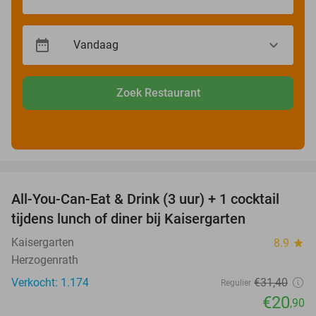
Zoek Restaurant
favorite_border
All-You-Can-Eat & Drink (3 uur) + 1 cocktail
33%
tijdens lunch of diner bij Kaisergarten
Kaisergarten
8.9
star
Herzogenrath
Verkocht: 1.174
€31
,40
Regulier
€20
,90