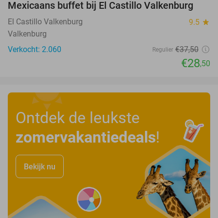
Mexicaans buffet bij El Castillo Valkenburg
24%
El Castillo Valkenburg
9.5
star
Valkenburg
Verkocht: 2.060
€37
,50
Regulier
€28
,50
Ontdek de leukste
zomervakantiedeals
!
Bekijk nu