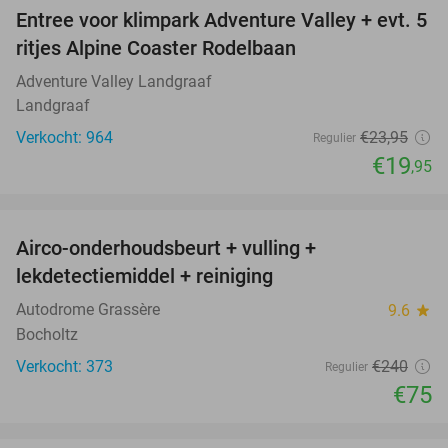
Entree voor klimpark Adventure Valley + evt. 5
17%
ritjes Alpine Coaster Rodelbaan
Adventure Valley Landgraaf
Landgraaf
Verkocht: 964
€23
,95
Regulier
€19
,95
favorite_border
Airco-onderhoudsbeurt + vulling +
69%
lekdetectiemiddel + reiniging
Autodrome Grassère
9.6
star
Bocholtz
Verkocht: 373
€240
Regulier
€75
favorite_border