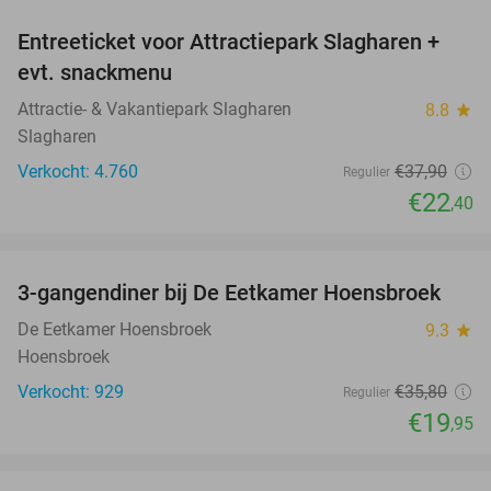
Entreeticket voor Attractiepark Slagharen +
41%
evt. snackmenu
Attractie- & Vakantiepark Slagharen
8.8
star
Slagharen
Verkocht: 4.760
€37
,90
Regulier
€22
,40
favorite_border
3-gangendiner bij De Eetkamer Hoensbroek
44%
De Eetkamer Hoensbroek
9.3
star
Hoensbroek
Verkocht: 929
€35
,80
Regulier
€19
,95
favorite_border