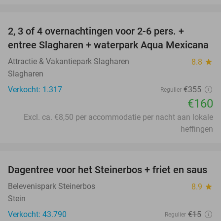
favorite_border
2, 3 of 4 overnachtingen voor 2-6 pers. +
55%
entree Slagharen + waterpark Aqua Mexicana
Attractie & Vakantiepark Slagharen
8.8
star
Slagharen
Verkocht: 1.317
€355
Regulier
€160
Excl. ca. €8,50 per accommodatie per nacht aan lokale
heffingen
favorite_border
Dagentree voor het Steinerbos + friet en saus
37%
Belevenispark Steinerbos
8.9
star
Stein
Verkocht: 43.790
€15
Regulier