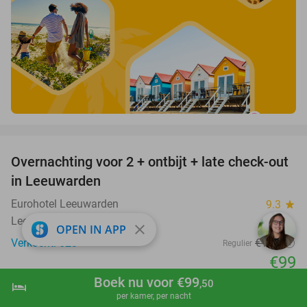
favorite_border
Overnachting voor 2 + ontbijt + late check-out
39%
in Leeuwarden
Eurohotel Leeuwarden
9.3
star
Leeuwarden
close
OPEN IN APP
Verkocht: 623
€161
Regulier
€99
Boek nu voor €99
Excl. ca. €2,50 p.p.p.n. toeristenbelasting
,50
hotel
shopping_cart
Boek nu
navigate_next
per kamer, per nacht
favorite_border