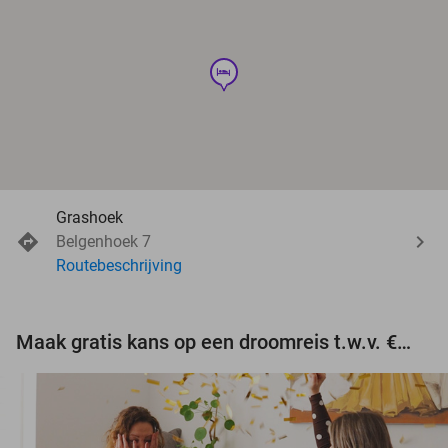
hotel
Grashoek
Belgenhoek 7
Routebeschrijving
Maak gratis kans op een droomreis t.w.v. €3.000!