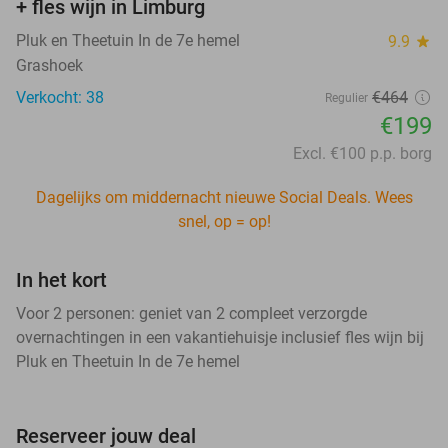
+ fles wijn in Limburg
Pluk en Theetuin In de 7e hemel
9.9
star
Grashoek
Verkocht: 38
€464
Regulier
€199
Excl. €100 p.p. borg
Dagelijks om middernacht nieuwe Social Deals. Wees
snel, op = op!
In het kort
Voor 2 personen: geniet van 2 compleet verzorgde
overnachtingen in een vakantiehuisje inclusief fles wijn bij
Pluk en Theetuin In de 7e hemel
Reserveer jouw deal