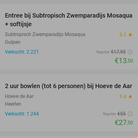
Entree bij Subtropisch Zwemparadijs Mosaqua
25%
+ softijsje
Subtropisch Zwemparadijs Mosaqua
8.2
star
Gulpen
Verkocht: 2.221
€17
,95
Regulier
€13
,50
favorite_border
2 uur bowlen (tot 6 personen) bij Hoeve de Aar
50%
Hoeve de Aar
9.4
star
Heerlen
Verkocht: 1.244
€55
Regulier
€27
,50