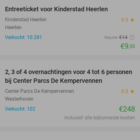
Entreeticket voor Kinderstad Heerlen
32%
Kinderstad Heerlen
8.9
star
Heerlen
Verkocht: 10.281
€14
Regulier
€9
,50
favorite_border
2, 3 of 4 overnachtingen voor 4 tot 6 personen
bij Center Parcs De Kempervennen
Center Parcs De Kempervennen
8.8
star
Westerhoven
€248
Verkocht: 102
Inclusief alle bijkomende kosten
favorite_border