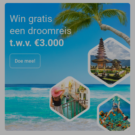
Win gratis
een droomreis
t.w.v. €3.000
Doe mee!