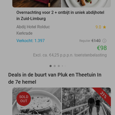
favorite_border
Overnachting voor 2 + ontbijt in uniek abdijhotel
in Zuid-Limburg
Abdij Hotel Rolduc
9.0
star
Kerkrade
Verkocht: 1.397
€140
Regulier
€98
Excl. ca. €4,25 p.p.p.n. toeristenbelasting
Deals in de buurt van Pluk en Theetuin In
de 7e hemel
31%
SOLD
OUT