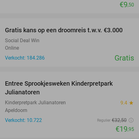
€9
,50
favorite_border
Gratis kans op een droomreis t.w.v. €3.000
Social Deal Win
Online
Gratis
Verkocht: 184.286
favorite_border
Entree Sprookjesweken Kinderpretpark
39%
Julianatoren
Kinderpretpark Julianatoren
9.4
star
Apeldoorn
Verkocht: 10.722
€32
,50
Regulier
€19
,95
favorite_border