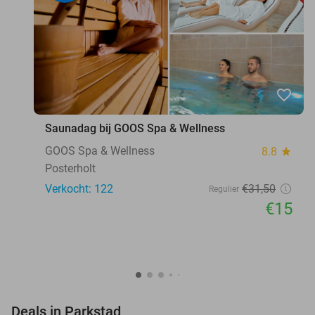
favorite_border
Saunadag bij GOOS Spa & Wellness
GOOS Spa & Wellness
8.8
star
Posterholt
Verkocht: 122
€31
,50
Regulier
€15
favorite_border
Deals in Parkstad