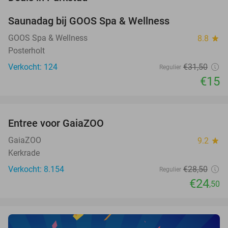
Saunadag bij GOOS Spa & Wellness
52%
NEW
TODAY
GOOS Spa & Wellness
8.8
star
Posterholt
Verkocht: 124
€31
,50
Regulier
€15
favorite_border
Entree voor GaiaZOO
14%
GaiaZOO
9.2
star
Kerkrade
Verkocht: 8.154
€28
,50
Regulier
€24
,50