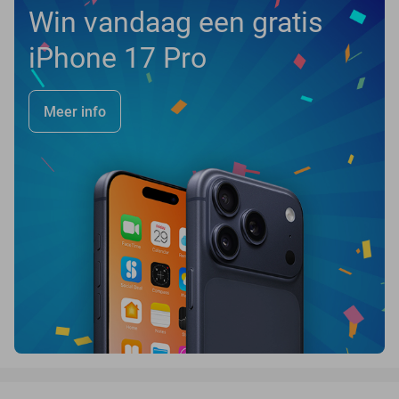
Win vandaag een gratis
iPhone 17 Pro
Meer info
favorite_border