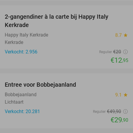
favorite_border
2-gangendiner à la carte bij Happy Italy
35%
Kerkrade
Happy Italy Kerkrade
8.7
star
Kerkrade
Verkocht: 2.956
€20
Regulier
€12
,95
favorite_border
Entree voor Bobbejaanland
40%
Bobbejaanland
9.1
star
Lichtaart
Verkocht: 20.281
€49
,90
Regulier
€29
,90
favorite_border