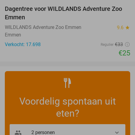
Dagentree voor WILDLANDS Adventure Zoo
24%
Emmen
WILDLANDS Adventure Zoo Emmen
9.6
star
Emmen
Verkocht: 17.698
€33
Regulier
€25
Voordelig spontaan uit
eten?