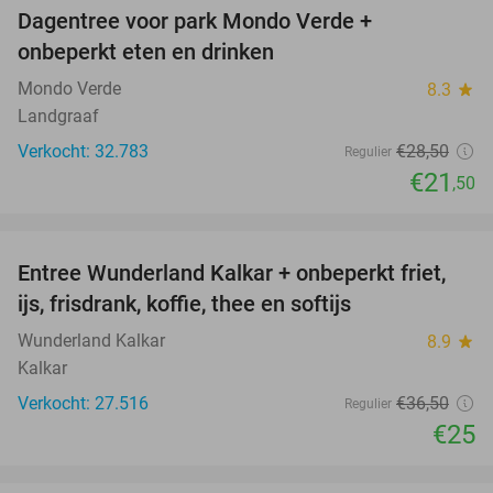
Dagentree voor park Mondo Verde +
25%
onbeperkt eten en drinken
Mondo Verde
8.3
star
Landgraaf
Verkocht: 32.783
€28
,50
Regulier
€21
,50
favorite_border
Entree Wunderland Kalkar + onbeperkt friet,
32%
ijs, frisdrank, koffie, thee en softijs
Wunderland Kalkar
8.9
star
Kalkar
Verkocht: 27.516
€36
,50
Regulier
€25
favorite_border