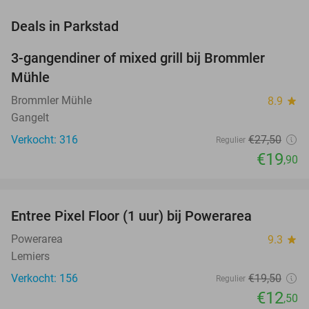
favorite_border
Deals in Parkstad
3-gangendiner of mixed grill bij Brommler
28%
Mühle
Brommler Mühle
8.9
star
Gangelt
Verkocht: 316
€27
,50
Regulier
€19
,90
favorite_border
Entree Pixel Floor (1 uur) bij Powerarea
36%
Powerarea
9.3
star
Lemiers
Verkocht: 156
€19
,50
Regulier
€12
,50