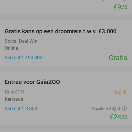
€9
,50
favorite_border
Gratis kans op een droomreis t.w.v. €3.000
Social Deal Win
Online
Gratis
Verkocht: 190.402
favorite_border
Entree voor GaiaZOO
14%
GaiaZOO
9.2
star
Kerkrade
Verkocht: 8.854
€28
,50
Regulier
€24
,50
favorite_border