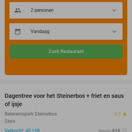
Zoek Restaurant
favorite_border
Dagentree voor het Steinerbos + friet en saus
37%
of ijsje
Belevenispark Steinerbos
8.9
star
Stein
Verkocht: 45.158
€15
Regulier