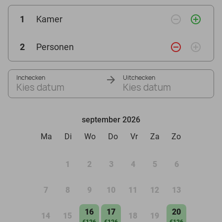
remove_circle_outline
add_circle_outline
1
Kamer
remove_circle_outline
add_circle_outline
2
Personen
Inchecken
Uitchecken
Kies datum
Kies datum
september 2026
Ma
Di
Wo
Do
Vr
Za
Zo
1
2
3
4
5
6
7
8
9
10
11
12
13
16
17
20
14
15
18
19
€126
€126
€126