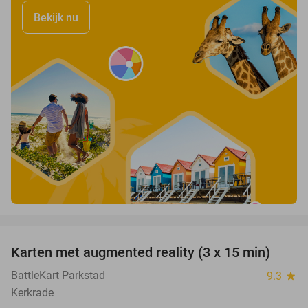
Bekijk nu
favorite_border
Karten met augmented reality (3 x 15 min)
35%
BattleKart Parkstad
9.3
star
Kerkrade