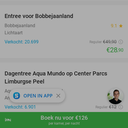
favorite_border
Entree voor Bobbejaanland
42%
Bobbejaanland
9.1
star
Lichtaart
Verkocht: 20.699
€49
,90
Regulier
€28
,90
favorite_border
Dagentree Aqua Mundo op Center Parcs
33%
Limburgse Peel
Aqua Mundo Limburgse Peel
close
OPEN IN APP
America
Verkocht: 6.901
€12
Regulier
€8
Boek nu voor €126
hotel
shopping_cart
Boek nu
navigate_next
favorite_border
per kamer, per nacht