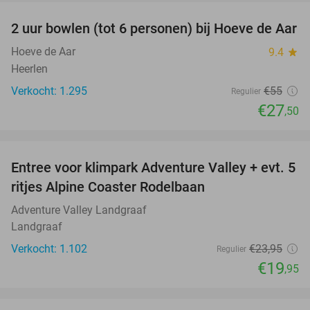
2 uur bowlen (tot 6 personen) bij Hoeve de Aar
50%
Hoeve de Aar
9.4
star
Heerlen
Verkocht: 1.295
€55
Regulier
€27
,50
favorite_border
Entree voor klimpark Adventure Valley + evt. 5
17%
ritjes Alpine Coaster Rodelbaan
Adventure Valley Landgraaf
Landgraaf
Verkocht: 1.102
€23
,95
Regulier
€19
,95