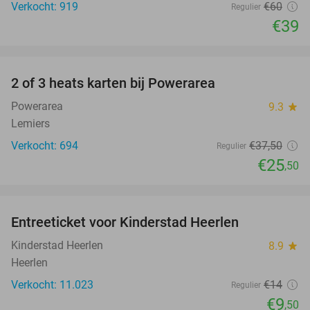
Verkocht: 919
€60
Regulier
€39
favorite_border
2 of 3 heats karten bij Powerarea
32%
Powerarea
9.3
star
Lemiers
Verkocht: 694
€37
,50
Regulier
€25
,50
favorite_border
Entreeticket voor Kinderstad Heerlen
32%
Kinderstad Heerlen
8.9
star
Heerlen
Verkocht: 11.023
€14
Regulier
€9
,50