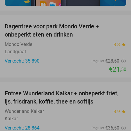
favorite_border
Dagentree voor park Mondo Verde +
25%
onbeperkt eten en drinken
Mondo Verde
8.3
star
Landgraaf
Verkocht: 35.890
€28
,50
Regulier
€21
,50
favorite_border
Entree Wunderland Kalkar + onbeperkt friet,
32%
ijs, frisdrank, koffie, thee en softijs
Wunderland Kalkar
8.9
star
Kalkar
Verkocht: 28.864
€36
,50
Regulier