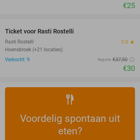
€25
favorite_border
Ticket voor Rasti Rostelli
20%
NEW
TODAY
Rasti Rostelli
9.0
star
Hoensbroek (+21 locaties)
Verkocht: 9
€37
,50
Regulier
€30
Voordelig spontaan uit
eten?