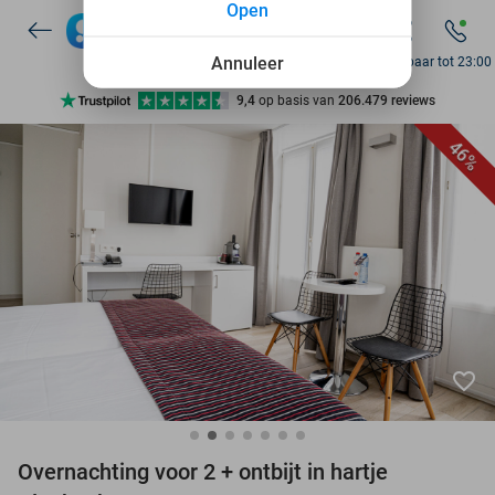
Open
7 dagen per week beschikbaar
10+ miljoen leden
Annuleer
Bereikbaar tot 23:00
9,4
op basis van
206.479 reviews
Ontdek 15.000+ deals
46%
7 dagen per week beschikbaar
10+ miljoen leden
favorite_border
Overnachting voor 2 + ontbijt in hartje