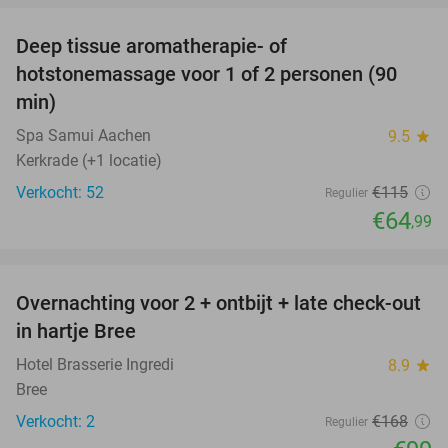
Deep tissue aromatherapie- of
43%
hotstonemassage voor 1 of 2 personen (90
min)
Spa Samui Aachen
9.5
star
Kerkrade (+1 locatie)
Verkocht: 52
€115
Regulier
€64
,99
favorite_border
Overnachting voor 2 + ontbijt + late check-out
41%
NEW
in hartje Bree
TODAY
Hotel Brasserie Ingredi
8.9
star
Bree
Verkocht: 2
€168
Regulier