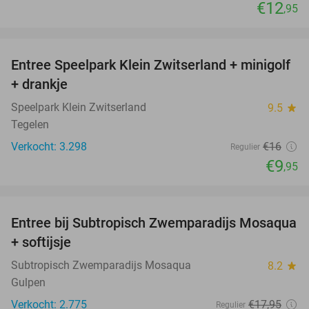
€12
,95
favorite_border
Entree Speelpark Klein Zwitserland + minigolf
38%
+ drankje
Speelpark Klein Zwitserland
9.5
star
Tegelen
Verkocht: 3.298
€16
Regulier
€9
,95
favorite_border
Entree bij Subtropisch Zwemparadijs Mosaqua
25%
+ softijsje
Subtropisch Zwemparadijs Mosaqua
8.2
star
Gulpen
Verkocht: 2.775
€17
,95
Regulier