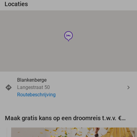
Locaties
hotel
Blankenberge
Langestraat 50
Routebeschrijving
Maak gratis kans op een droomreis t.w.v. €3.000!