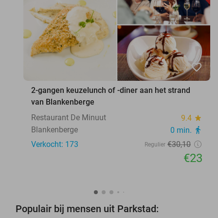
favorite_border
2-gangen keuzelunch of -diner aan het strand
van Blankenberge
Restaurant De Minuut
9.4
star
Blankenberge
0 min.
directions_walk
Verkocht: 173
€30
,10
Regulier
€23
Populair bij mensen uit Parkstad: