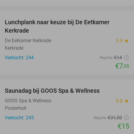
favorite_border
Lunchplank naar keuze bij De Eetkamer
43%
Kerkrade
De Eetkamer Kerkrade
9.9
star
Kerkrade
Verkocht: 244
€14
Regulier
€7
,95
favorite_border
Saunadag bij GOOS Spa & Wellness
52%
GOOS Spa & Wellness
8.8
star
Posterholt
Verkocht: 245
€31
,50
Regulier
€15