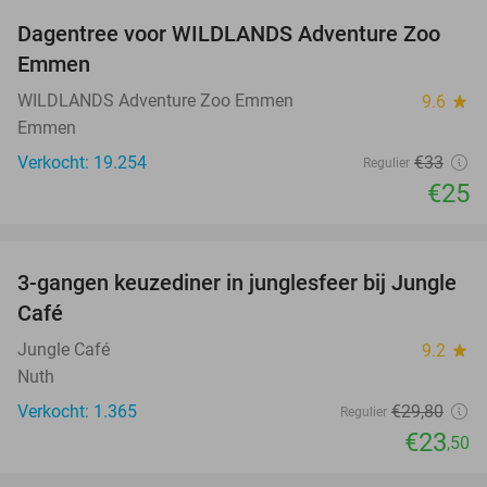
Dagentree voor WILDLANDS Adventure Zoo
24%
Emmen
WILDLANDS Adventure Zoo Emmen
9.6
star
Emmen
Verkocht: 19.254
€33
Regulier
€25
favorite_border
3-gangen keuzediner in junglesfeer bij Jungle
21%
Café
Jungle Café
9.2
star
Nuth
Verkocht: 1.365
€29
,80
Regulier
€23
,50
favorite_border