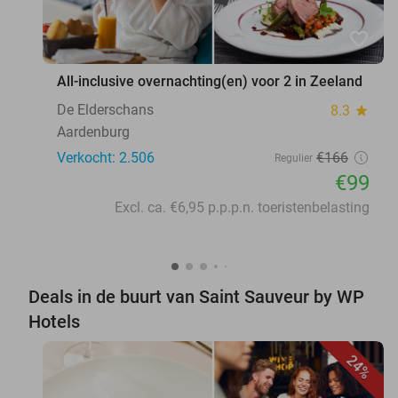
favorite_border
All-inclusive overnachting(en) voor 2 in Zeeland
De Elderschans
8.3
star
Aardenburg
Verkocht: 2.506
€166
Regulier
€99
Excl. ca. €6,95 p.p.p.n. toeristenbelasting
Deals in de buurt van Saint Sauveur by WP
Hotels
24%