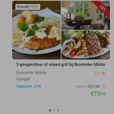
28%
favorite_border
3-gangendiner of mixed grill bij Brommler Mühle
Brommler Mühle
8.9
star
Gangelt
Verkocht: 316
€27
,50
Regulier
€19
,90