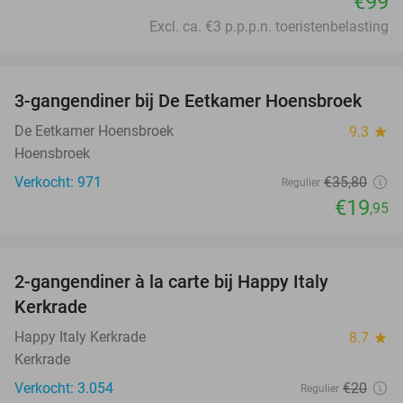
€99
Excl. ca. €3 p.p.p.n. toeristenbelasting
favorite_border
3-gangendiner bij De Eetkamer Hoensbroek
44%
De Eetkamer Hoensbroek
9.3
star
Hoensbroek
Verkocht: 971
€35
,80
Regulier
€19
,95
favorite_border
2-gangendiner à la carte bij Happy Italy
35%
Kerkrade
Happy Italy Kerkrade
8.7
star
Kerkrade
Verkocht: 3.054
€20
Regulier