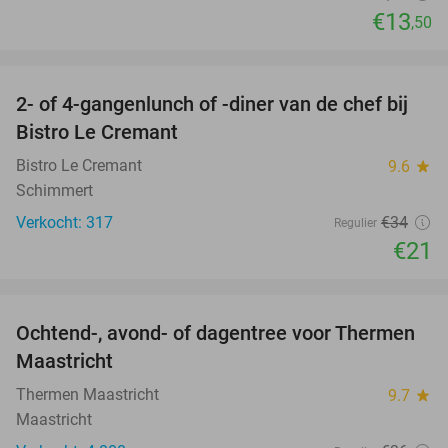
€13
,50
favorite_border
2- of 4-gangenlunch of -diner van de chef bij
38%
Bistro Le Cremant
Bistro Le Cremant
9.6
star
Schimmert
Verkocht: 317
€34
Regulier
€21
favorite_border
Ochtend-, avond- of dagentree voor Thermen
25%
Maastricht
Thermen Maastricht
9.7
star
Maastricht