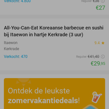
Verkocht: 4.800
€36
Regulier
€27
favorite_border
All-You-Can-Eat Koreaanse barbecue en sushi
28%
bij Itaewon in hartje Kerkrade (3 uur)
Itaewon
9.4
star
Kerkrade
Verkocht: 470
€41
,40
Regulier
€29
,95
Ontdek de leukste
zomervakantiedeals
!