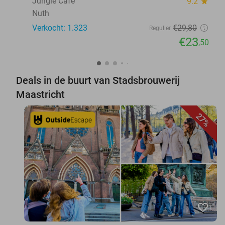
Jungle Café
9.2
star
Nuth
Verkocht: 1.323
€29
,80
Regulier
€23
,50
Deals in de buurt van Stadsbrouwerij
Maastricht
27%
favorite_border