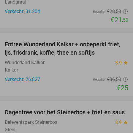
Landgraaf
Verkocht: 31.204
€28
,50
Regulier
€21
,50
favorite_border
Entree Wunderland Kalkar + onbeperkt friet,
32%
ijs, frisdrank, koffie, thee en softijs
Wunderland Kalkar
8.9
star
Kalkar
Verkocht: 26.827
€36
,50
Regulier
€25
favorite_border
Dagentree voor het Steinerbos + friet en saus
37%
Belevenispark Steinerbos
8.9
star
Stein