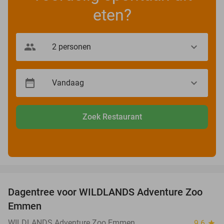
eten?
Zoek Restaurant
favorite_border
Dagentree voor WILDLANDS Adventure Zoo
24%
Emmen
WILDLANDS Adventure Zoo Emmen
9.6
star