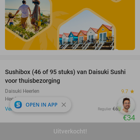
favorite_border
Sushibox (46 of 95 stuks) van Daisuki Sushi
46%
voor thuisbezorging
Daisuki Heerlen
9.7
star
Heerlen
close
OPEN IN APP
Verkocht: 253
€62
,65
Regulier
€34
favorite_border
Uitverkocht!