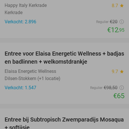
Happy Italy Kerkrade
8.7
star
Kerkrade
Verkocht: 2.896
€20
Regulier
€12
,95
favorite_border
Entree voor Elaisa Energetic Wellness + badjas
34%
en badlinnen + welkomstdrankje
Elaisa Energetic Wellness
9.7
star
Dilsen-Stokkem (+1 locatie)
Verkocht: 1.547
€98
,50
Regulier
€65
favorite_border
Entree bij Subtropisch Zwemparadijs Mosaqua
25%
+ softijsje