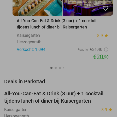
favorite_border
All-You-Can-Eat & Drink (3 uur) + 1 cocktail
tijdens lunch of diner bij Kaisergarten
Kaisergarten
8.9
star
Herzogenrath
Verkocht: 1.094
€31
,40
Regulier
€20
,90
favorite_border
Deals in Parkstad
All-You-Can-Eat & Drink (3 uur) + 1 cocktail
33%
tijdens lunch of diner bij Kaisergarten
Kaisergarten
8.9
star
Herzogenrath