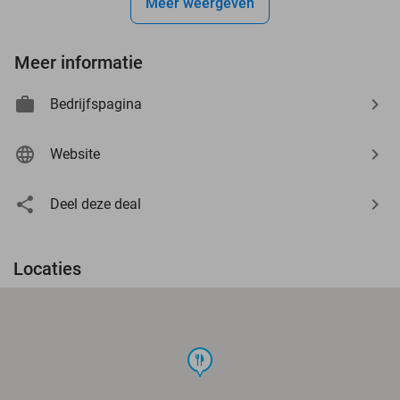
Meer weergeven
Meer informatie
Bedrijfspagina
Website
Deel deze deal
Locaties
food