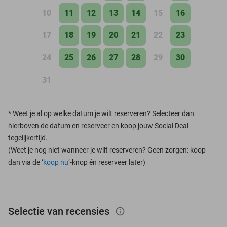
10
11
12
13
14
15
16
17
18
19
20
21
22
23
24
25
26
27
28
29
30
31
*
Weet je al op welke datum je wilt reserveren? Selecteer dan
hierboven de datum en reserveer en koop jouw Social Deal
tegelijkertijd.
(Weet je nog niet wanneer je wilt reserveren? Geen zorgen: koop
dan via de ‘
koop nu
’-knop én reserveer later)
Selectie van recensies
info_outlined