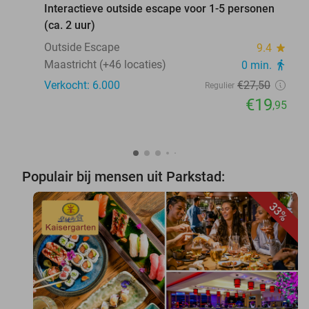
Interactieve outside escape voor 1-5 personen
(ca. 2 uur)
Outside Escape
9.4
star
Maastricht (+46 locaties)
0 min.
directions_walk
Verkocht: 6.000
€27
,50
Regulier
€19
,95
Populair bij mensen uit Parkstad:
33%