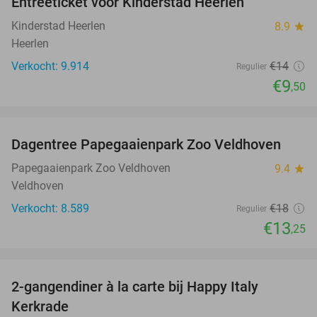
Entreeticket voor Kinderstad Heerlen
32%
Kinderstad Heerlen
8.9
star
Heerlen
Verkocht: 9.914
€14
Regulier
€9
,50
favorite_border
Dagentree Papegaaienpark Zoo Veldhoven
26%
Papegaaienpark Zoo Veldhoven
9.4
star
Veldhoven
Verkocht: 8.589
€18
Regulier
€13
,25
favorite_border
2-gangendiner à la carte bij Happy Italy
35%
Kerkrade