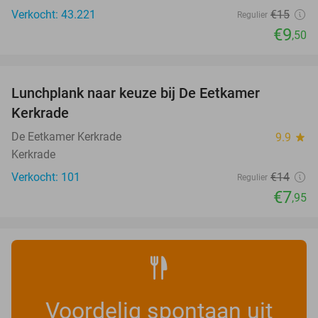
Verkocht: 43.221
€15
Regulier
€9
,50
favorite_border
Lunchplank naar keuze bij De Eetkamer
43%
Kerkrade
De Eetkamer Kerkrade
9.9
star
Kerkrade
Verkocht: 101
€14
Regulier
€7
,95
Voordelig spontaan uit