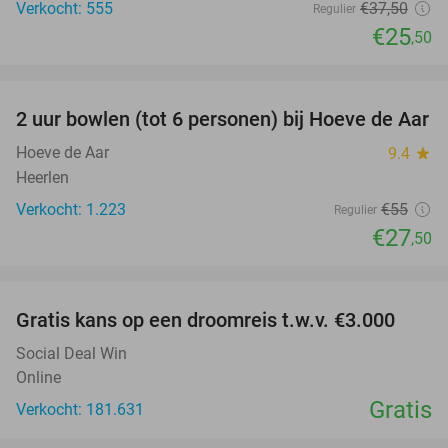
Verkocht: 555
€37
,50
Regulier
€25
,50
favorite_border
2 uur bowlen (tot 6 personen) bij Hoeve de Aar
50%
Hoeve de Aar
9.4
star
Heerlen
Verkocht: 1.223
€55
Regulier
€27
,50
favorite_border
Gratis kans op een droomreis t.w.v. €3.000
Social Deal Win
Online
Gratis
Verkocht: 181.631
favorite_border