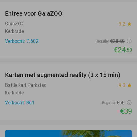
Entree voor GaiaZOO
14%
GaiaZOO
9.2
star
Kerkrade
Verkocht: 7.602
€28
,50
Regulier
€24
,50
favorite_border
Karten met augmented reality (3 x 15 min)
35%
BattleKart Parkstad
9.3
star
Kerkrade
Verkocht: 861
€60
Regulier
€39