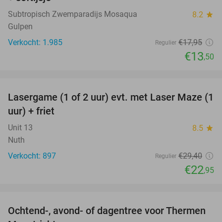
Subtropisch Zwemparadijs Mosaqua
8.2
star
Gulpen
Verkocht: 1.985
€17
,95
Regulier
€13
,50
favorite_border
Lasergame (1 of 2 uur) evt. met Laser Maze (1
22%
uur) + friet
Unit 13
8.5
star
Nuth
Verkocht: 897
€29
,40
Regulier
€22
,95
favorite_border
Ochtend-, avond- of dagentree voor Thermen
25%