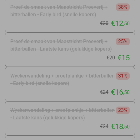
Proef de smaak van Maastricht: Proeverij +
38%
bitterballen - Early bird (snelle kopers)
€12
€20
,50
Proef de smaak van Maastricht: Proeverij +
25%
bitterballen - Laatste kans (gelukkige kopers)
€15
€20
Wyckerwandeling + proefplankje + bitterballen
31%
- Early bird (snelle kopers)
€16
€24
,50
Wyckerwandeling + proefplankje + bitterballen
23%
- Laatste kans (gelukkige kopers)
€18
€24
,50