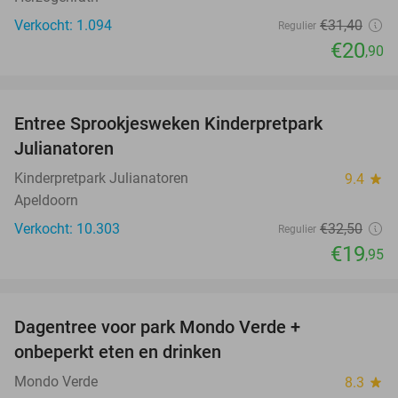
Verkocht: 1.094
€31
,40
Regulier
€20
,90
favorite_border
Entree Sprookjesweken Kinderpretpark
39%
Julianatoren
Kinderpretpark Julianatoren
9.4
star
Apeldoorn
Verkocht: 10.303
€32
,50
Regulier
€19
,95
favorite_border
Dagentree voor park Mondo Verde +
25%
onbeperkt eten en drinken
Mondo Verde
8.3
star