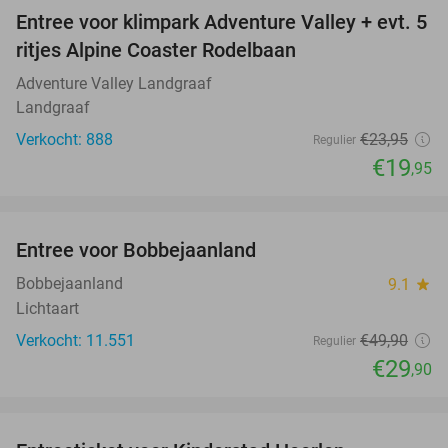
Entree voor klimpark Adventure Valley + evt. 5
17%
ritjes Alpine Coaster Rodelbaan
Adventure Valley Landgraaf
Landgraaf
Verkocht: 888
€23
,95
Regulier
€19
,95
favorite_border
Entree voor Bobbejaanland
40%
Bobbejaanland
9.1
star
Lichtaart
Verkocht: 11.551
€49
,90
Regulier
€29
,90
favorite_border