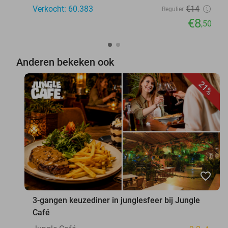
Verkocht: 60.383
€14
Regulier
€8
,50
Anderen bekeken ook
21%
favorite_border
3-gangen keuzediner in junglesfeer bij Jungle
Café