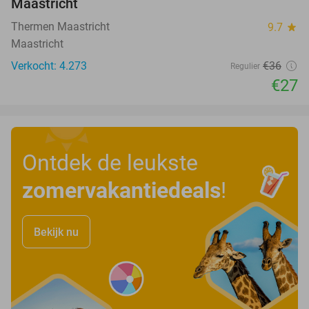
Maastricht
Thermen Maastricht
9.7
star
Maastricht
Verkocht: 4.273
€36
Regulier
€27
Ontdek de leukste
zomervakantiedeals
!
Bekijk nu