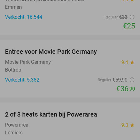
Emmen
Verkocht: 16.544
€33
Regulier
€25
favorite_border
Entree voor Movie Park Germany
38%
Movie Park Germany
9.4
star
Bottrop
Verkocht: 5.382
€59
,90
Regulier
€36
,90
favorite_border
2 of 3 heats karten bij Powerarea
32%
Powerarea
9.3
star
Lemiers