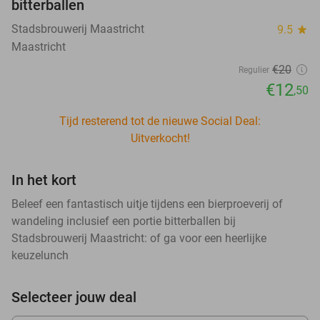
bitterballen
Stadsbrouwerij Maastricht
9.5
star
Maastricht
€20
Regulier
€12
,50
Tijd resterend tot de nieuwe Social Deal:
Uitverkocht!
In het kort
Beleef een fantastisch uitje tijdens een bierproeverij of
wandeling inclusief een portie bitterballen bij
Stadsbrouwerij Maastricht: of ga voor een heerlijke
keuzelunch
Selecteer jouw deal