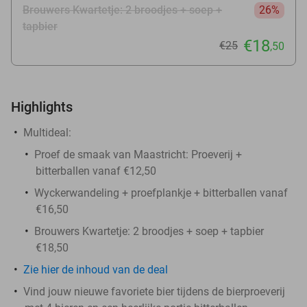
Brouwers Kwartetje: 2 broodjes + soep +
26%
tapbier
€18
€25
,50
Highlights
Multideal:
Proef de smaak van Maastricht: Proeverij +
bitterballen vanaf €12,50
Wyckerwandeling + proefplankje + bitterballen vanaf
€16,50
Brouwers Kwartetje: 2 broodjes + soep + tapbier
€18,50
Zie
hier
de inhoud van de deal
Vind jouw nieuwe favoriete bier tijdens de bierproeverij