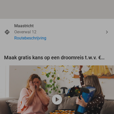
Maastricht
Oeverwal 12
Routebeschrijving
Maak gratis kans op een droomreis t.w.v. €3.000!
play_circle