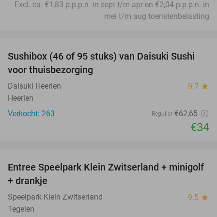
Excl. ca. €1,83 p.p.p.n. in sept t/m apr en €2,04 p.p.p.n. in
mei t/m aug toeristenbelasting
favorite_border
Sushibox (46 of 95 stuks) van Daisuki Sushi
46%
voor thuisbezorging
Daisuki Heerlen
9.7
star
Heerlen
Verkocht: 263
€62
,65
Regulier
€34
favorite_border
Entree Speelpark Klein Zwitserland + minigolf
38%
+ drankje
Speelpark Klein Zwitserland
9.5
star
Tegelen