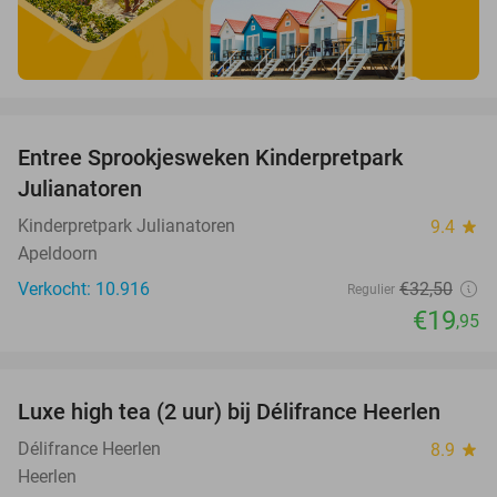
favorite_border
Entree Sprookjesweken Kinderpretpark
39%
Julianatoren
Kinderpretpark Julianatoren
9.4
star
Apeldoorn
Verkocht: 10.916
€32
,50
Regulier
€19
,95
favorite_border
Luxe high tea (2 uur) bij Délifrance Heerlen
31%
Délifrance Heerlen
8.9
star
Heerlen