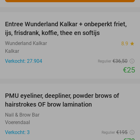
favorite_border
Entree Wunderland Kalkar + onbeperkt friet,
32%
ijs, frisdrank, koffie, thee en softijs
Wunderland Kalkar
8.9
star
Kalkar
Verkocht: 27.904
€36
,50
Regulier
€25
favorite_border
PMU eyeliner, deepliner, powder brows of
59%
hairstrokes OF brow lamination
Nail & Brow Bar
Voerendaal
Verkocht: 3
€195
Regulier