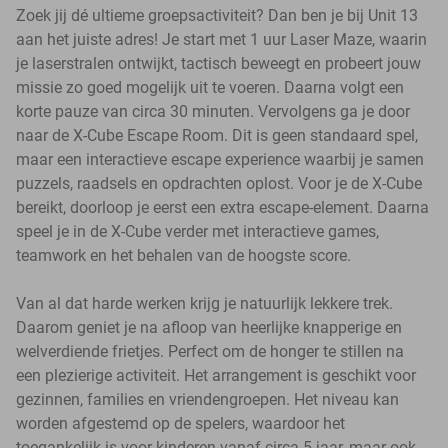
Zoek jij dé ultieme groepsactiviteit? Dan ben je bij Unit 13
aan het juiste adres! Je start met 1 uur Laser Maze, waarin
je laserstralen ontwijkt, tactisch beweegt en probeert jouw
missie zo goed mogelijk uit te voeren. Daarna volgt een
korte pauze van circa 30 minuten. Vervolgens ga je door
naar de X-Cube Escape Room. Dit is geen standaard spel,
maar een interactieve escape experience waarbij je samen
puzzels, raadsels en opdrachten oplost. Voor je de X-Cube
bereikt, doorloop je eerst een extra escape-element. Daarna
speel je in de X-Cube verder met interactieve games,
teamwork en het behalen van de hoogste score.
Van al dat harde werken krijg je natuurlijk lekkere trek.
Daarom geniet je na afloop van heerlijke knapperige en
welverdiende frietjes. Perfect om de honger te stillen na
een plezierige activiteit. Het arrangement is geschikt voor
gezinnen, families en vriendengroepen. Het niveau kan
worden afgestemd op de spelers, waardoor het
toegankelijk is voor kinderen vanaf circa 5 jaar, maar ook