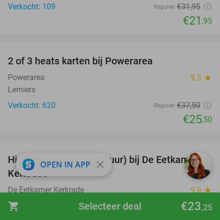
Verkocht: 109
€31
,95
Regulier
€21
,95
favorite_border
2 of 3 heats karten bij Powerarea
32%
Powerarea
9.3
star
Lemiers
Verkocht: 620
€37
,50
Regulier
€25
,50
favorite_border
High tea naar keuze (2 uur) bij De Eetkamer
38%
close
OPEN IN APP
Kerkrade
De Eetkamer Kerkrade
9.9
star
Kerkrade
€23
shopping_cart
Selecteer deal
,25
Verkocht: 175
€22
,50
Regulier