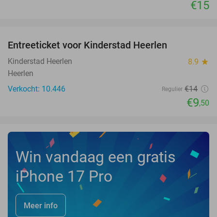
€15
favorite_border
Entreeticket voor Kinderstad Heerlen
32%
Kinderstad Heerlen
8.9
star
Heerlen
Verkocht: 10.446
€14
Regulier
€9
,50
Win vandaag een gratis
iPhone 17 Pro
Meer info