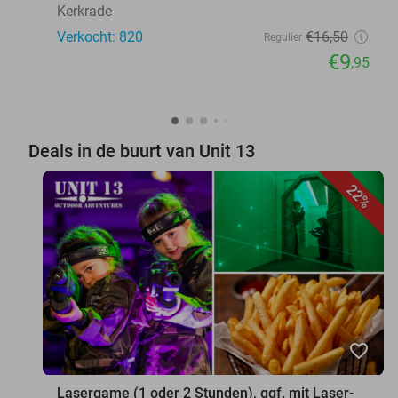
Kerkrade
Verkocht: 820
€16
,50
Regulier
€9
,95
Deals in de buurt van Unit 13
22%
favorite_border
Lasergame (1 oder 2 Stunden), ggf. mit Laser-