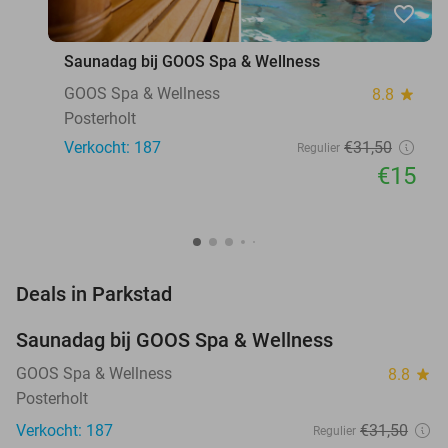
favorite_border
Saunadag bij GOOS Spa & Wellness
GOOS Spa & Wellness
8.8
star
Posterholt
Verkocht: 187
€31
,50
Regulier
€15
favorite_border
Deals in Parkstad
Saunadag bij GOOS Spa & Wellness
52%
GOOS Spa & Wellness
8.8
star
Posterholt
Verkocht: 187
€31
,50
Regulier