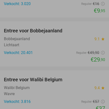
Verkocht: 3.020
€16
Regulier
€9
,95
favorite_border
Entree voor Bobbejaanland
40%
Bobbejaanland
9.1
star
Lichtaart
Verkocht: 20.401
€49
,90
Regulier
€29
,90
favorite_border
Entree voor Walibi Belgium
35%
Walibi Belgium
9.4
star
Wavre
Verkocht: 3.816
€57
Regulier
€37