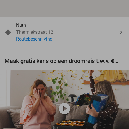
Nuth
Thermiekstraat 12
Routebeschrijving
Maak gratis kans op een droomreis t.w.v. €3.000!
play_circle