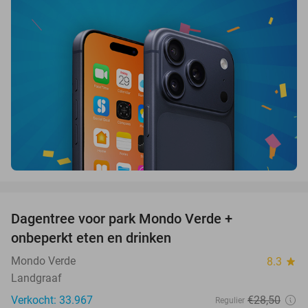
favorite_border
Dagentree voor park Mondo Verde +
25%
onbeperkt eten en drinken
Mondo Verde
8.3
star
Landgraaf
Verkocht: 33.967
€28
,50
Regulier