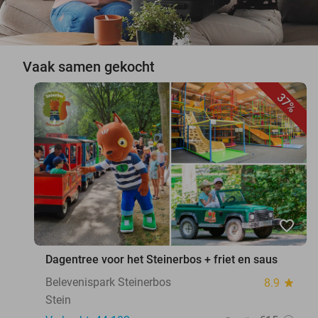
Vaak samen gekocht
37%
favorite_border
Dagentree voor het Steinerbos + friet en saus
Belevenispark Steinerbos
8.9
star
Stein