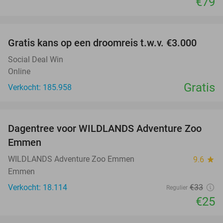
€79
favorite_border
Gratis kans op een droomreis t.w.v. €3.000
Social Deal Win
Online
Gratis
Verkocht: 185.958
favorite_border
Dagentree voor WILDLANDS Adventure Zoo
24%
Emmen
WILDLANDS Adventure Zoo Emmen
9.6
star
Emmen
Verkocht: 18.114
€33
Regulier
€25
favorite_border