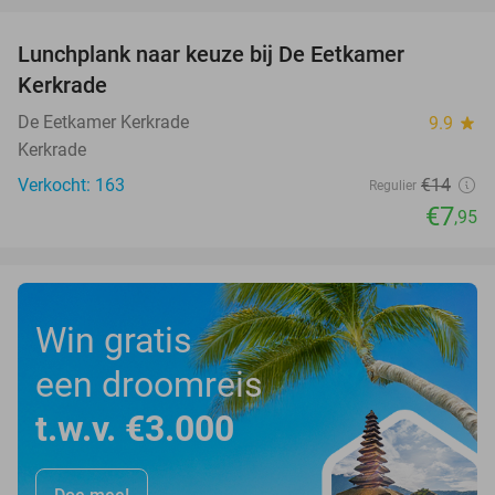
Lunchplank naar keuze bij De Eetkamer
43%
Kerkrade
De Eetkamer Kerkrade
9.9
star
Kerkrade
Verkocht: 163
€14
Regulier
€7
,95
Win gratis
een droomreis
t.w.v. €3.000