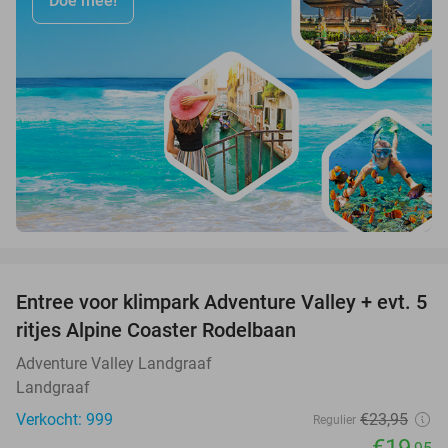
Doe mee!
favorite_border
Entree voor klimpark Adventure Valley + evt. 5
17%
ritjes Alpine Coaster Rodelbaan
Adventure Valley Landgraaf
Landgraaf
Verkocht: 999
€23
,95
Regulier