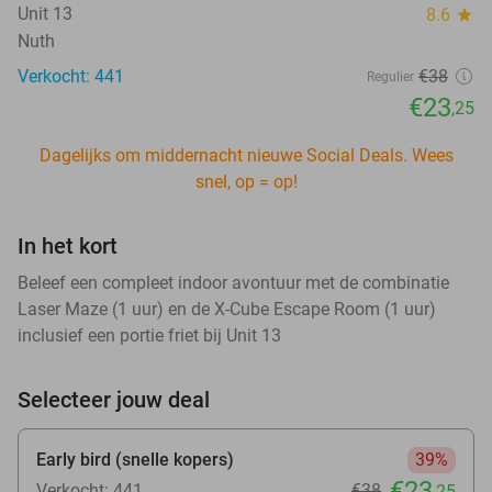
Unit 13
8.6
star
Nuth
Verkocht: 441
€38
Regulier
€23
,25
Dagelijks om middernacht nieuwe Social Deals. Wees
snel, op = op!
In het kort
Beleef een compleet indoor avontuur met de combinatie
Laser Maze (1 uur) en de X-Cube Escape Room (1 uur)
inclusief een portie friet bij Unit 13
Selecteer jouw deal
Early bird (snelle kopers)
39%
€23
Verkocht: 441
€38
,25