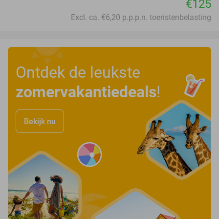
€125
Excl. ca. €6,20 p.p.p.n. toeristenbelasting
Ontdek de leukste
zomervakantiedeals
!
Bekijk nu