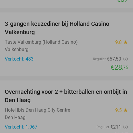
favorite_border
3-gangen keuzediner bij Holland Casino
50%
Valkenburg
Taste Valkenburg (Holland Casino)
9.8
star
Valkenburg
Verkocht: 483
€57
,50
Regulier
€28
,75
favorite_border
Overnachting voor 2 + bitterballen en ontbijt in
41%
Den Haag
Hotel Ibis Den Haag City Centre
9.5
star
Den Haag
Verkocht: 1.967
€211
Regulier