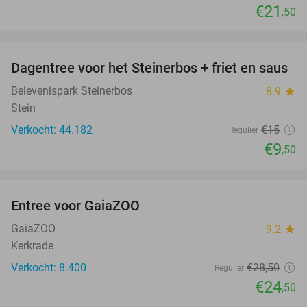
€21
,50
favorite_border
Dagentree voor het Steinerbos + friet en saus
37%
Belevenispark Steinerbos
8.9
star
Stein
Verkocht: 44.182
€15
Regulier
€9
,50
favorite_border
Entree voor GaiaZOO
14%
GaiaZOO
9.2
star
Kerkrade
Verkocht: 8.400
€28
,50
Regulier
€24
,50