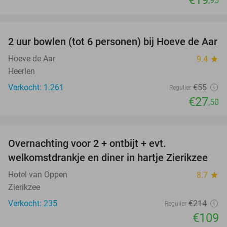
€19
,95
favorite_border
2 uur bowlen (tot 6 personen) bij Hoeve de Aar
50%
Hoeve de Aar
9.4
star
Heerlen
Verkocht: 1.261
€55
Regulier
€27
,50
favorite_border
Overnachting voor 2 + ontbijt + evt.
49%
welkomstdrankje en diner in hartje Zierikzee
Hotel van Oppen
8.7
star
Zierikzee
Verkocht: 235
€214
Regulier
€109