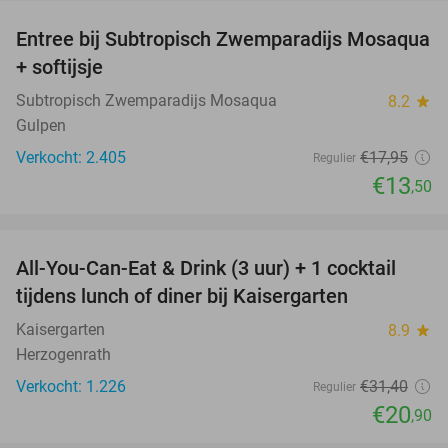
Entree bij Subtropisch Zwemparadijs Mosaqua
25%
+ softijsje
Subtropisch Zwemparadijs Mosaqua
8.2
star
Gulpen
Verkocht: 2.405
€17
,95
Regulier
€13
,50
favorite_border
All-You-Can-Eat & Drink (3 uur) + 1 cocktail
33%
tijdens lunch of diner bij Kaisergarten
Kaisergarten
8.9
star
Herzogenrath
Verkocht: 1.226
€31
,40
Regulier
€20
,90
favorite_border