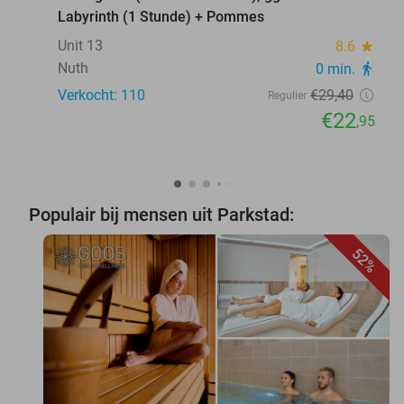
Labyrinth (1 Stunde) + Pommes
Unit 13
8.6
star
Nuth
0 min.
directions_walk
Verkocht: 110
€29
,40
Regulier
€22
,95
Populair bij mensen uit Parkstad:
52%