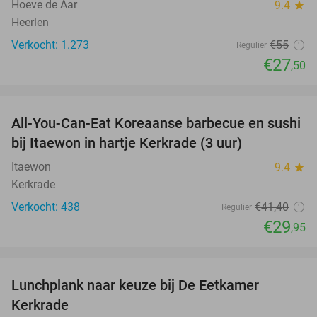
Hoeve de Aar
9.4
star
Heerlen
Verkocht: 1.273
€55
Regulier
€27
,50
favorite_border
All-You-Can-Eat Koreaanse barbecue en sushi
28%
bij Itaewon in hartje Kerkrade (3 uur)
Itaewon
9.4
star
Kerkrade
Verkocht: 438
€41
,40
Regulier
€29
,95
favorite_border
Lunchplank naar keuze bij De Eetkamer
43%
Kerkrade