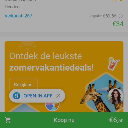
Heerlen
Verkocht: 267
€62
,65
Regulier
€34
Ontdek de leukste
zomervakantiedeals
!
Bekijk nu
close
OPEN IN APP
€6
shopping_cart
Koop nu
,50