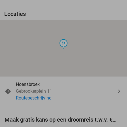
Locaties
food
Hoensbroek
Gebrookerplein 11
Routebeschrijving
Maak gratis kans op een droomreis t.w.v. €3.000!