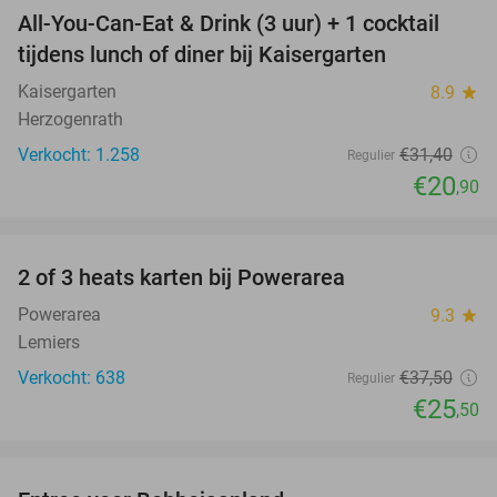
All-You-Can-Eat & Drink (3 uur) + 1 cocktail
33%
tijdens lunch of diner bij Kaisergarten
Kaisergarten
8.9
star
Herzogenrath
Verkocht: 1.258
€31
,40
Regulier
€20
,90
favorite_border
2 of 3 heats karten bij Powerarea
32%
Powerarea
9.3
star
Lemiers
Verkocht: 638
€37
,50
Regulier
€25
,50
favorite_border