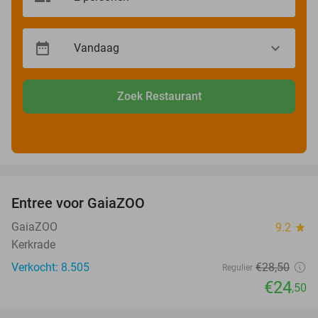
Zoek Restaurant
favorite_border
Entree voor GaiaZOO
14%
GaiaZOO
9.2
star
Kerkrade
Verkocht: 8.505
€28
,50
Regulier
€24
,50
favorite_border