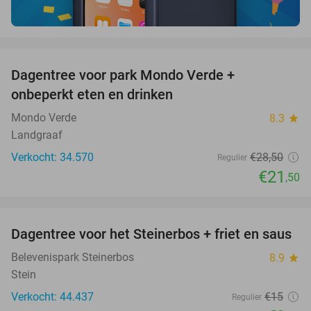
favorite_border
Dagentree voor park Mondo Verde +
25%
onbeperkt eten en drinken
Mondo Verde
8.3
star
Landgraaf
Verkocht: 34.570
€28
,50
Regulier
€21
,50
favorite_border
Dagentree voor het Steinerbos + friet en saus
37%
Belevenispark Steinerbos
8.9
star
Stein
Verkocht: 44.437
€15
Regulier