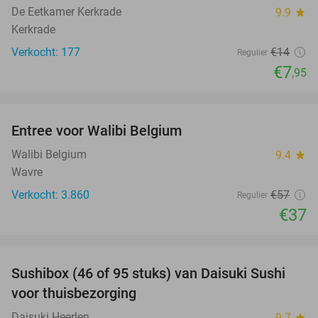
De Eetkamer Kerkrade
9.9
star
Kerkrade
Verkocht: 177
€14
Regulier
€7
,95
favorite_border
Entree voor Walibi Belgium
35%
Walibi Belgium
9.4
star
Wavre
Verkocht: 3.860
€57
Regulier
€37
favorite_border
Sushibox (46 of 95 stuks) van Daisuki Sushi
46%
voor thuisbezorging
Daisuki Heerlen
9.7
star