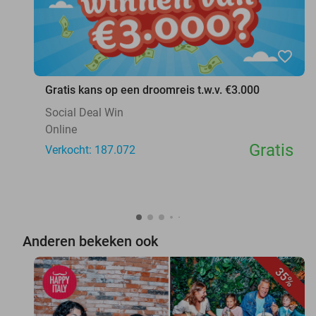
favorite_border
Gratis kans op een droomreis t.w.v. €3.000
Social Deal Win
Online
Gratis
Verkocht: 187.072
Anderen bekeken ook
35%