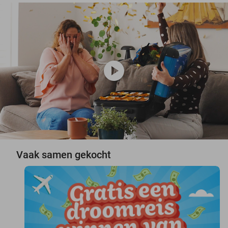
play_circle
Vaak samen gekocht