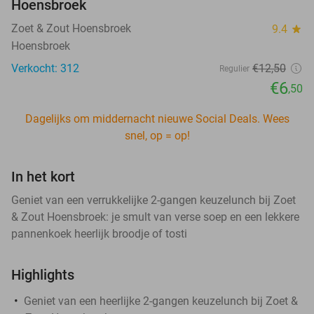
Hoensbroek
Zoet & Zout Hoensbroek
9.4
star
Hoensbroek
Verkocht: 312
€12
,50
Regulier
€6
,50
Dagelijks om middernacht nieuwe Social Deals. Wees
snel, op = op!
In het kort
Geniet van een verrukkelijke 2-gangen keuzelunch bij Zoet
& Zout Hoensbroek: je smult van verse soep en een lekkere
pannenkoek heerlijk broodje of tosti
Highlights
Geniet van een heerlijke 2-gangen keuzelunch bij Zoet &