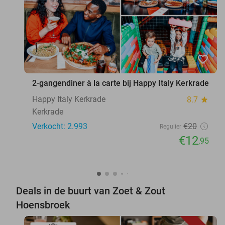
favorite_border
2-gangendiner à la carte bij Happy Italy Kerkrade
Happy Italy Kerkrade
8.7
star
Kerkrade
Verkocht: 2.993
€20
Regulier
€12
,95
Deals in de buurt van Zoet & Zout
Hoensbroek