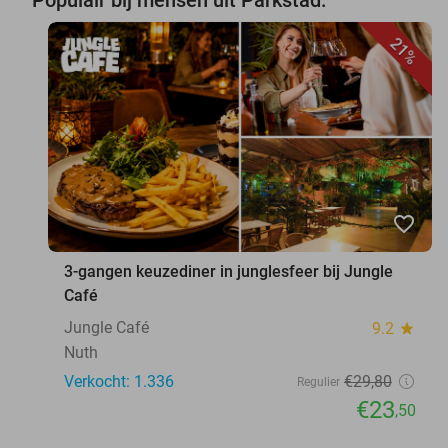
21%
favorite_border
3-gangen keuzediner in junglesfeer bij Jungle
Café
Jungle Café
9.2
star
Nuth
Verkocht: 1.336
€29
,80
Regulier
€23
,50