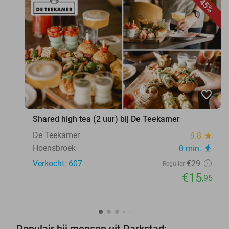
45%
favorite_border
Shared high tea (2 uur) bij De Teekamer
De Teekamer
9.8
star
Hoensbroek
0 min.
directions_walk
Verkocht: 607
€29
Regulier
€15
,95
Populair bij mensen uit Parkstad: