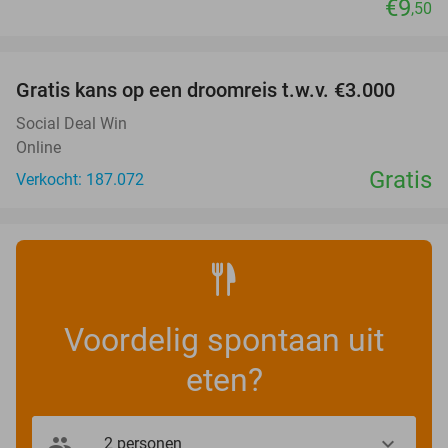
€9
,50
favorite_border
Gratis kans op een droomreis t.w.v. €3.000
Social Deal Win
Online
Gratis
Verkocht: 187.072
Voordelig spontaan uit
eten?