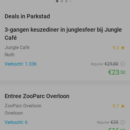
favorite_border
Deals in Parkstad
3-gangen keuzediner in junglesfeer bij Jungle
21%
Café
Jungle Café
9.2
star
Nuth
Verkocht: 1.336
€29
,80
Regulier
€23
,50
favorite_border
Entree ZooParc Overloon
34%
NEW
TODAY
ZooParc Overloon
9.7
star
Overloon
Verkocht: 6
€25
Regulier