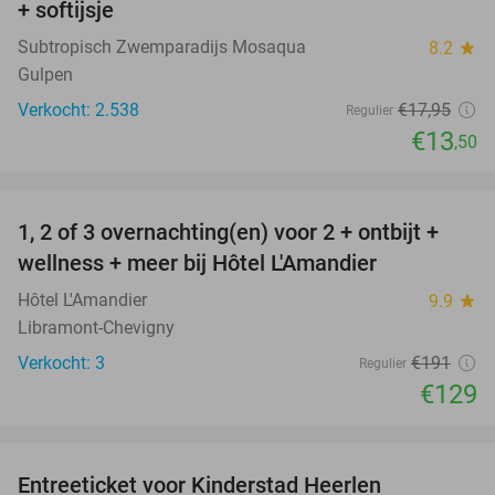
+ softijsje
Subtropisch Zwemparadijs Mosaqua
8.2
star
Gulpen
Verkocht: 2.538
€17
,95
Regulier
€13
,50
favorite_border
1, 2 of 3 overnachting(en) voor 2 + ontbijt +
32%
NEW
wellness + meer bij Hôtel L'Amandier
TODAY
Hôtel L'Amandier
9.9
star
Libramont-Chevigny
Verkocht: 3
€191
Regulier
€129
favorite_border
Entreeticket voor Kinderstad Heerlen
32%