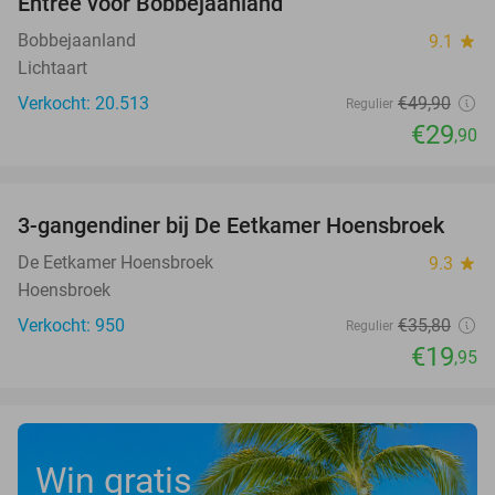
Entree voor Bobbejaanland
40%
Bobbejaanland
9.1
star
Lichtaart
Verkocht: 20.513
€49
,90
Regulier
€29
,90
favorite_border
3-gangendiner bij De Eetkamer Hoensbroek
44%
De Eetkamer Hoensbroek
9.3
star
Hoensbroek
Verkocht: 950
€35
,80
Regulier
€19
,95
Win gratis