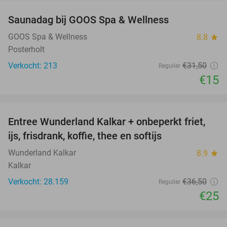
Saunadag bij GOOS Spa & Wellness
52%
GOOS Spa & Wellness
8.8
star
Posterholt
Verkocht: 213
€31
,50
Regulier
€15
favorite_border
Entree Wunderland Kalkar + onbeperkt friet,
32%
ijs, frisdrank, koffie, thee en softijs
Wunderland Kalkar
8.9
star
Kalkar
Verkocht: 28.159
€36
,50
Regulier
€25
favorite_border