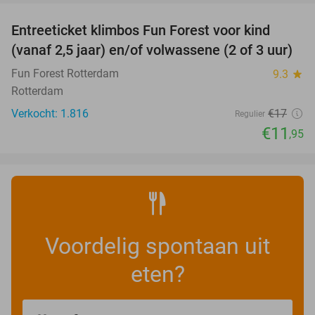
Entreeticket klimbos Fun Forest voor kind
30%
(vanaf 2,5 jaar) en/of volwassene (2 of 3 uur)
Fun Forest Rotterdam
9.3
star
Rotterdam
Verkocht: 1.816
€17
Regulier
€11
,95
Voordelig spontaan uit
eten?