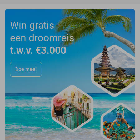
Win gratis
een droomreis
t.w.v. €3.000
Doe mee!