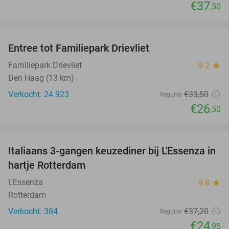
€37
,50
favorite_border
Entree tot Familiepark Drievliet
21%
Familiepark Drievliet
9.2
star
Den Haag (13 km)
Verkocht: 24.923
€33
,50
Regulier
€26
,50
favorite_border
Italiaans 3-gangen keuzediner bij L'Essenza in
33%
hartje Rotterdam
L'Essenza
9.8
star
Rotterdam
Verkocht: 384
€37
,20
Regulier
€24
,95