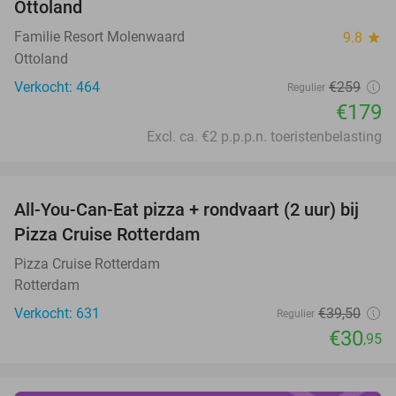
Ottoland
Familie Resort Molenwaard
9.8
star
Ottoland
Verkocht: 464
€259
Regulier
€179
Excl. ca. €2 p.p.p.n. toeristenbelasting
favorite_border
All-You-Can-Eat pizza + rondvaart (2 uur) bij
22%
Pizza Cruise Rotterdam
Pizza Cruise Rotterdam
Rotterdam
Verkocht: 631
€39
,50
Regulier
€30
,95