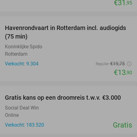
€31
,95
favorite_border
Havenrondvaart in Rotterdam incl. audiogids
30%
(75 min)
Koninklijke Spido
Rotterdam
Verkocht: 9.304
€19
,75
Regulier
€13
,90
favorite_border
Gratis kans op een droomreis t.w.v. €3.000
Social Deal Win
Online
Gratis
Verkocht: 183.520
favorite_border