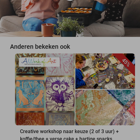
Anderen bekeken ook
45%
favorite_border
Creative workshop naar keuze (2 of 3 uur) +
koffie/thee + verse cake + hartige snacks