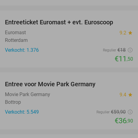
favorite_border
Entreeticket Euromast + evt. Euroscoop
36%
Euromast
9.2
star
Rotterdam
Verkocht: 1.376
€18
Regulier
€11
,50
favorite_border
Entree voor Movie Park Germany
38%
Movie Park Germany
9.4
star
Bottrop
Verkocht: 5.549
€59
,90
Regulier
€36
,90
favorite_border