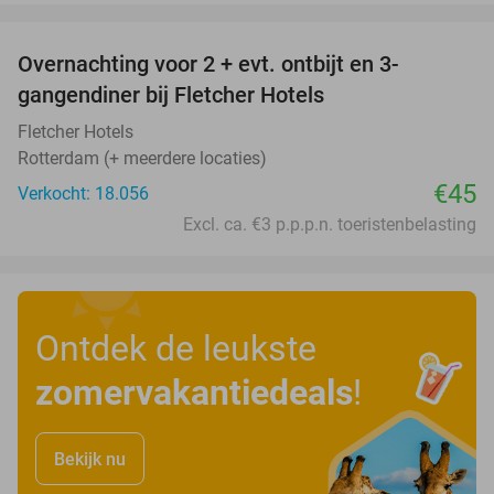
favorite_border
Overnachting voor 2 + evt. ontbijt en 3-
gangendiner bij Fletcher Hotels
Fletcher Hotels
Rotterdam (+ meerdere locaties)
€45
Verkocht: 18.056
Excl. ca. €3 p.p.p.n. toeristenbelasting
Ontdek de leukste
zomervakantiedeals
!
Bekijk nu