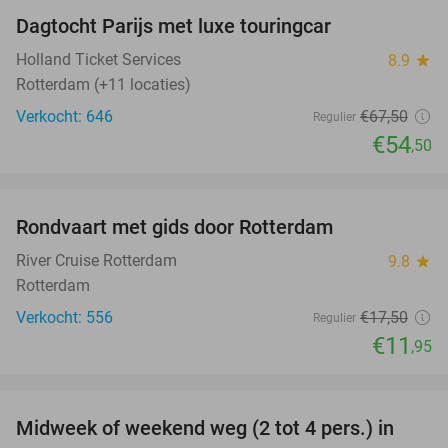
Dagtocht Parijs met luxe touringcar
19%
Holland Ticket Services
8.9
star
Rotterdam (+11 locaties)
Verkocht: 646
€67
,50
Regulier
€54
,50
favorite_border
Rondvaart met gids door Rotterdam
32%
River Cruise Rotterdam
9.8
star
Rotterdam
Verkocht: 556
€17
,50
Regulier
€11
,95
favorite_border
Midweek of weekend weg (2 tot 4 pers.) in
31%