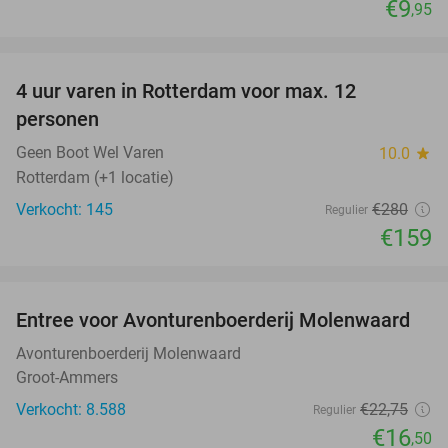
€9
,95
favorite_border
4 uur varen in Rotterdam voor max. 12
43%
personen
Geen Boot Wel Varen
10.0
star
Rotterdam (+1 locatie)
Verkocht: 145
€280
Regulier
€159
favorite_border
Entree voor Avonturenboerderij Molenwaard
27%
Avonturenboerderij Molenwaard
Groot-Ammers
Verkocht: 8.588
€22
,75
Regulier
€16
,50