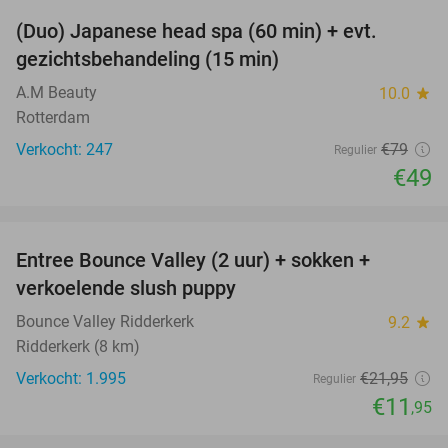
(Duo) Japanese head spa (60 min) + evt.
38%
gezichtsbehandeling (15 min)
A.M Beauty
10.0
star
Rotterdam
Verkocht: 247
€79
Regulier
€49
favorite_border
Entree Bounce Valley (2 uur) + sokken +
46%
verkoelende slush puppy
Bounce Valley Ridderkerk
9.2
star
Ridderkerk (8 km)
Verkocht: 1.995
€21
,95
Regulier
€11
,95
favorite_border