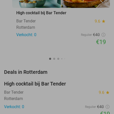
favorite_border
High cocktail bij Bar Tender
Bar Tender
9.6
star
Rotterdam
Verkocht: 0
€40
Regulier
€19
favorite_border
Deals in Rotterdam
High cocktail bij Bar Tender
53%
NEW
TODAY
Bar Tender
9.6
star
Rotterdam
Verkocht: 0
€40
Regulier
€19