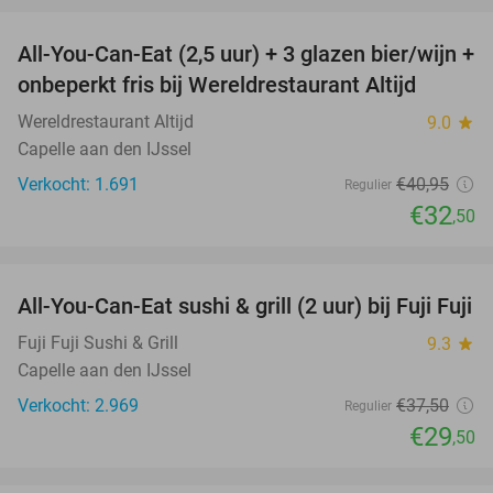
All-You-Can-Eat (2,5 uur) + 3 glazen bier/wijn +
21%
onbeperkt fris bij Wereldrestaurant Altijd
Wereldrestaurant Altijd
9.0
star
Capelle aan den IJssel
Verkocht: 1.691
€40
,95
Regulier
€32
,50
favorite_border
All-You-Can-Eat sushi & grill (2 uur) bij Fuji Fuji
21%
Fuji Fuji Sushi & Grill
9.3
star
Capelle aan den IJssel
Verkocht: 2.969
€37
,50
Regulier
€29
,50
favorite_border