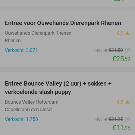
favorite_border
Entree voor Ouwehands Dierenpark Rhenen
19%
Ouwehands Dierenpark Rhenen
9.5
star
Rhenen
Verkocht: 3.071
€31
,50
Regulier
€25
,50
favorite_border
Entree Bounce Valley (2 uur) + sokken +
46%
verkoelende slush puppy
Bounce Valley Rotterdam
9.5
star
Capelle aan den IJssel
Verkocht: 1.758
€21
,95
Regulier
€11
,95