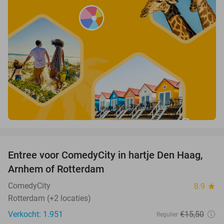
favorite_border
Entree voor ComedyCity in hartje Den Haag,
36%
Arnhem of Rotterdam
ComedyCity
8.9
star
Rotterdam (+2 locaties)
Verkocht: 1.951
€15
,50
Regulier