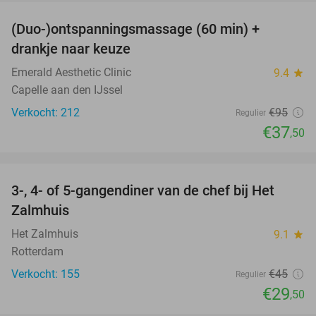
(Duo-)ontspanningsmassage (60 min) +
61%
drankje naar keuze
Emerald Aesthetic Clinic
9.4
star
Capelle aan den IJssel
Verkocht: 212
€95
Regulier
€37
,50
favorite_border
3-, 4- of 5-gangendiner van de chef bij Het
34%
Zalmhuis
Het Zalmhuis
9.1
star
Rotterdam
Verkocht: 155
€45
Regulier
€29
,50