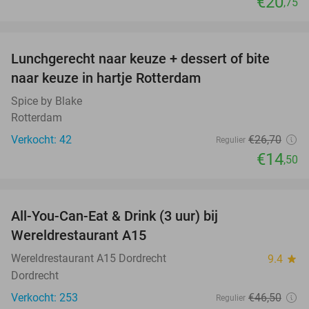
€20
,75
favorite_border
Lunchgerecht naar keuze + dessert of bite
46%
naar keuze in hartje Rotterdam
Spice by Blake
Rotterdam
Verkocht: 42
€26
,70
Regulier
€14
,50
favorite_border
All-You-Can-Eat & Drink (3 uur) bij
19%
Wereldrestaurant A15
Wereldrestaurant A15 Dordrecht
9.4
star
Dordrecht
Verkocht: 253
€46
,50
Regulier