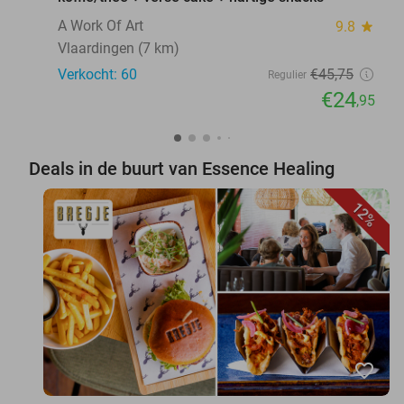
A Work Of Art
9.8
star
Vlaardingen (7 km)
Verkocht: 60
€45
,75
Regulier
€24
,95
Deals in de buurt van Essence Healing
12%
favorite_border