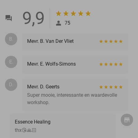
9,9
75
B.
Mevr. B. Van Der Vliet
E.
Mevr. E. Wolfs-Simons
D.
Mevr. D. Geerts
Super mooie, interessante en waardevolle
workshop.
Essence Healing
thx😘🙏🏻