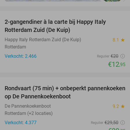
favorite_border
2-gangendiner à la carte bij Happy Italy
35%
Rotterdam Zuid (De Kuip)
Happy Italy Rotterdam Zuid (De Kuip)
8.1
star
Rotterdam
Verkocht: 2.466
€20
Regulier
€12
,95
favorite_border
Rondvaart (75 min) + onbeperkt pannenkoeken
30%
op De Pannenkoekenboot
De Pannenkoekenboot
9.2
star
Rotterdam (+2 locaties)
Verkocht: 4.377
€29
,50
Regulier