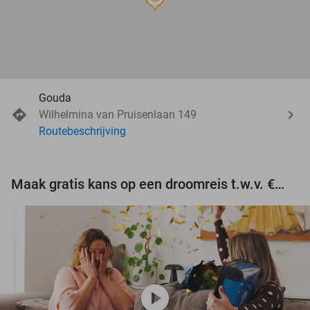
Gouda
Wilhelmina van Pruisenlaan 149
Routebeschrijving
Maak gratis kans op een droomreis t.w.v. €3.000!
play_circle