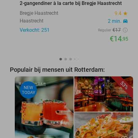
2-gangendiner à la carte bij Bregje Haastrecht
Bregje Haastrecht
9.4
star
Haastrecht
2 min.
directions_car
Verkocht: 251
€17
Regulier
€14
,95
Populair bij mensen uit Rotterdam:
53%
NEW
TODAY