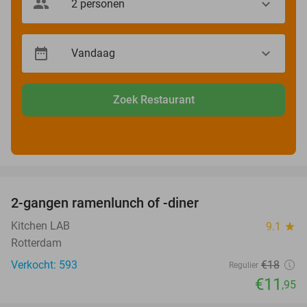
Zoek Restaurant
favorite_border
2-gangen ramenlunch of -diner
34%
Kitchen LAB
9.1
star
Rotterdam
Verkocht: 593
€18
Regulier
€11
,95
favorite_border