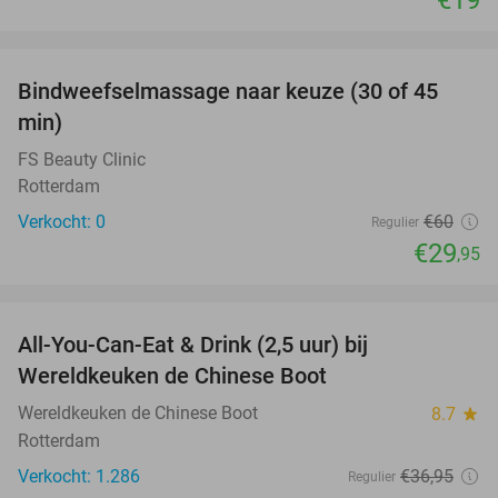
favorite_border
Bindweefselmassage naar keuze (30 of 45
50%
NEW
min)
TODAY
FS Beauty Clinic
Rotterdam
Verkocht: 0
€60
Regulier
€29
,95
favorite_border
All-You-Can-Eat & Drink (2,5 uur) bij
14%
Wereldkeuken de Chinese Boot
Wereldkeuken de Chinese Boot
8.7
star
Rotterdam
Verkocht: 1.286
€36
,95
Regulier