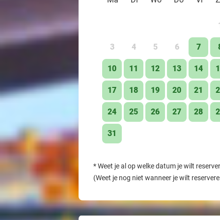
3
4
5
6
7
10
11
12
13
14
1
17
18
19
20
21
2
24
25
26
27
28
2
31
*
Weet je al op welke datum je wilt reserve
(Weet je nog niet wanneer je wilt reserver