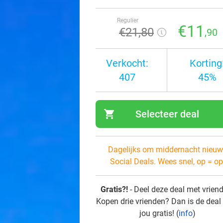
Regulier
€11
€21
,80
,90
Verkocht:
Korting
407
45%
shopping_cart
Selecteer deal
navi
Dagelijks om middernacht nieuw
Social Deals. Wees snel, op = op
Gratis?!
- Deel deze deal met vrien
Kopen drie vrienden? Dan is de deal
jou gratis! (
info
)