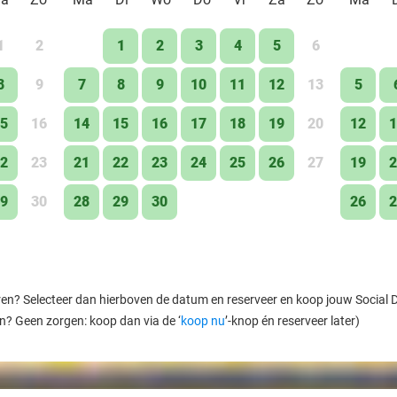
1
2
1
2
3
4
5
6
8
9
7
8
9
10
11
12
13
5
5
16
14
15
16
17
18
19
20
12
1
2
23
21
22
23
24
25
26
27
19
2
9
30
28
29
30
26
2
ren? Selecteer dan hierboven de datum en reserveer en koop jouw Social Dea
en? Geen zorgen: koop dan via de ‘
koop nu
’-knop én reserveer later)