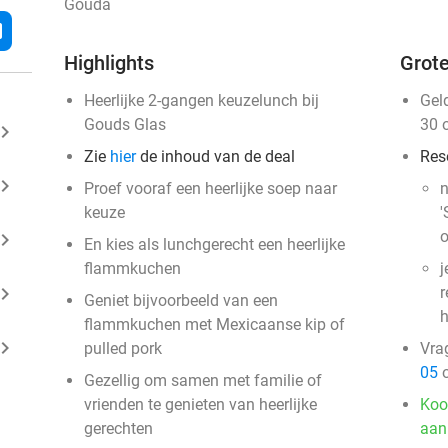
Gouda
l
Highlights
Grote
Heerlijke 2-gangen keuzelunch bij
Gel
Gouds Glas
30 
ard_arrow_right
Zie
hier
de inhoud van de deal
Res
ard_arrow_right
Proef vooraf een heerlijke soep naar
n
keuze
'
o
ard_arrow_right
En kies als lunchgerecht een heerlijke
flammkuchen
j
ard_arrow_right
r
Geniet bijvoorbeeld van een
h
flammkuchen met Mexicaanse kip of
ard_arrow_right
pulled pork
Vra
05
o
Gezellig om samen met familie of
vrienden te genieten van heerlijke
Koo
gerechten
aan