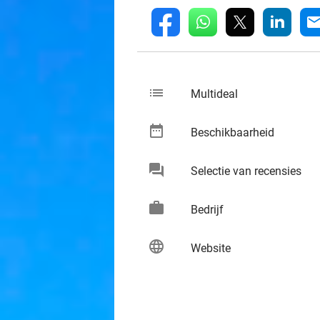
whatsapp
linkedin
fb
mai
list
keybo
Multideal
date_range
keybo
Beschikbaarheid
chat
keybo
Selectie van recensies
work
keybo
Bedrijf
language
keybo
Website