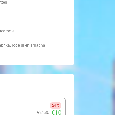
tten
uacamole
rika, rode ui en sriracha
54%
€10
€21
,80