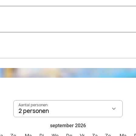
Aantal personen:
2 personen
september 2026
Za
Zo
Ma
Di
Wo
Do
Vr
Za
Zo
Ma