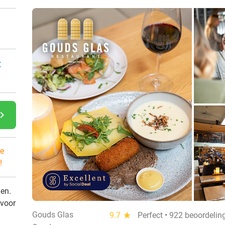
:
gate_next
e
!
den.
 voor
Gouds Glas
9.7
star
Perfect • 922 beoordelin