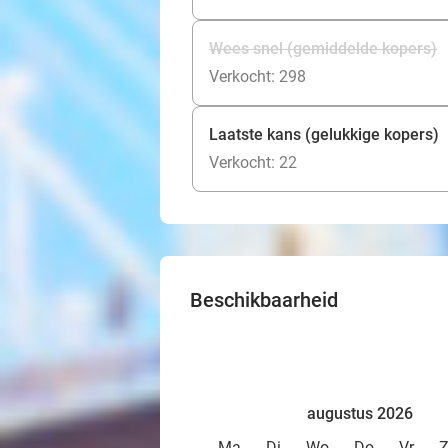
Wees snel (gemiddelde kopers)
Verkocht: 298
Laatste kans (gelukkige kopers)
Verkocht: 22
Beschikbaarheid
augustus 2026
Ma
Di
Wo
Do
Vr