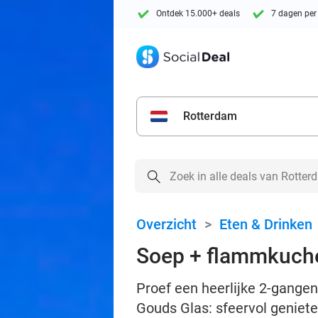
Ontdek 15.000+ deals
7 dagen per
Rotterdam
Overzicht
>
Eten & Drinken
Soep + flammkuche
Proef een heerlijke 2-gange
Gouds Glas: sfeervol geniete