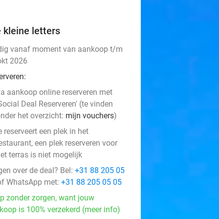
 kleine letters
dig vanaf moment van aankoop t/m
okt 2026
erveren:
a aankoop online reserveren met
Social Deal Reserveren' (te vinden
nder het overzicht:
mijn vouchers
)
e reserveert een plek in het
estaurant, een plek reserveren voor
et terras is niet mogelijk
gen over de deal? Bel:
+31 88 205 05
f WhatsApp met:
+31 88 205 05 05
p zonder zorgen, want jouw
koop is 100% verzekerd (meer info)