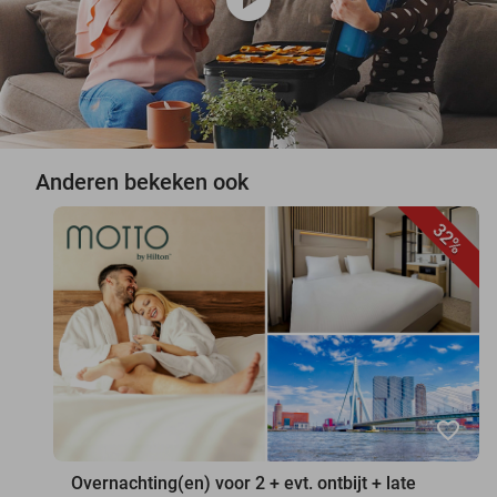
Anderen bekeken ook
32%
favorite_border
Overnachting(en) voor 2 + evt. ontbijt + late