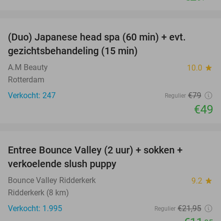
favorite_border
(Duo) Japanese head spa (60 min) + evt.
38%
gezichtsbehandeling (15 min)
A.M Beauty
10.0
star
Rotterdam
Verkocht: 247
€79
Regulier
€49
favorite_border
Entree Bounce Valley (2 uur) + sokken +
46%
verkoelende slush puppy
Bounce Valley Ridderkerk
9.2
star
Ridderkerk (8 km)
Verkocht: 1.995
€21
,95
Regulier