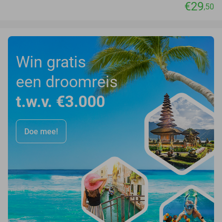
€29
,50
Win gratis
een droomreis
t.w.v. €3.000
Doe mee!