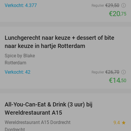
Verkocht: 4.377
€29
,50
Regulier
€20
,75
favorite_border
Lunchgerecht naar keuze + dessert of bite
46%
naar keuze in hartje Rotterdam
Spice by Blake
Rotterdam
Verkocht: 42
€26
,70
Regulier
€14
,50
favorite_border
All-You-Can-Eat & Drink (3 uur) bij
19%
Wereldrestaurant A15
Wereldrestaurant A15 Dordrecht
9.4
star
Dordrecht