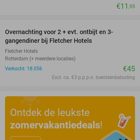
€11
,95
favorite_border
Overnachting voor 2 + evt. ontbijt en 3-
gangendiner bij Fletcher Hotels
Fletcher Hotels
Rotterdam (+ meerdere locaties)
€45
Verkocht: 18.056
Excl. ca. €3 p.p.p.n. toeristenbelasting
Ontdek de leukste
zomervakantiedeals
!