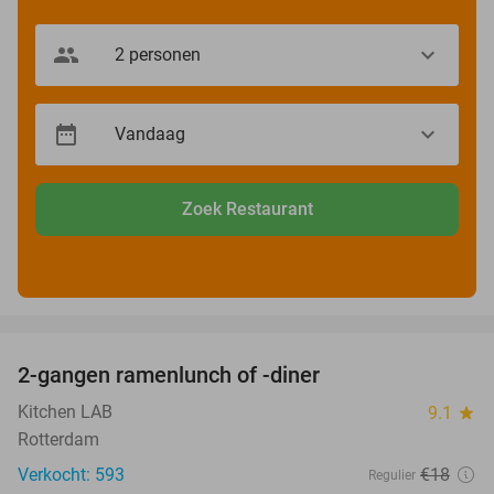
Zoek Restaurant
favorite_border
2-gangen ramenlunch of -diner
34%
Kitchen LAB
9.1
star
Rotterdam
Verkocht: 593
€18
Regulier