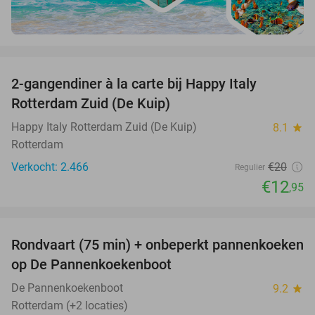
favorite_border
2-gangendiner à la carte bij Happy Italy
35%
Rotterdam Zuid (De Kuip)
Happy Italy Rotterdam Zuid (De Kuip)
8.1
star
Rotterdam
Verkocht: 2.466
€20
Regulier
€12
,95
favorite_border
Rondvaart (75 min) + onbeperkt pannenkoeken
30%
op De Pannenkoekenboot
De Pannenkoekenboot
9.2
star
Rotterdam (+2 locaties)