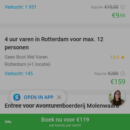
Verkocht: 1.951
€15
,50
Regulier
€9
,95
favorite_border
4 uur varen in Rotterdam voor max. 12
43%
personen
Geen Boot Wel Varen
10.0
star
Rotterdam (+1 locatie)
Verkocht: 145
€280
Regulier
€159
favorite_border
close
OPEN IN APP
Entree voor Avonturenboerderij Molenwaard
27%
Avonturenboerderij Molenwaard
Boek nu voor €119
hotel
shopping_cart
Boek nu
navigate_next
Groot-Ammers
per kamer, per nacht