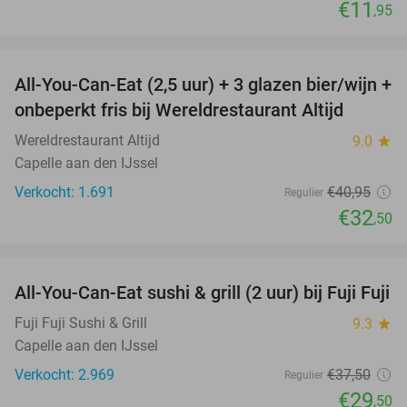
€11
,95
favorite_border
All-You-Can-Eat (2,5 uur) + 3 glazen bier/wijn +
21%
onbeperkt fris bij Wereldrestaurant Altijd
Wereldrestaurant Altijd
9.0
star
Capelle aan den IJssel
Verkocht: 1.691
€40
,95
Regulier
€32
,50
favorite_border
All-You-Can-Eat sushi & grill (2 uur) bij Fuji Fuji
21%
Fuji Fuji Sushi & Grill
9.3
star
Capelle aan den IJssel
Verkocht: 2.969
€37
,50
Regulier
€29
,50