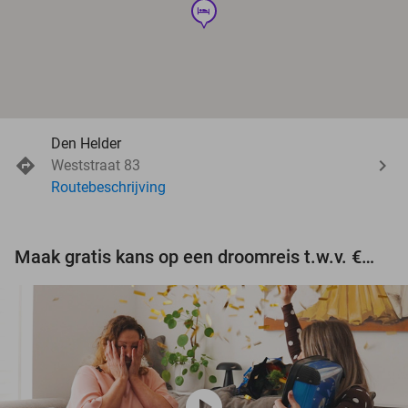
hotel
Den Helder
Weststraat 83
Routebeschrijving
Maak gratis kans op een droomreis t.w.v. €3.000!
play_circle