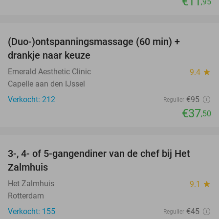
€11
,95
favorite_border
(Duo-)ontspanningsmassage (60 min) +
61%
drankje naar keuze
Emerald Aesthetic Clinic
9.4
star
Capelle aan den IJssel
Verkocht: 212
€95
Regulier
€37
,50
favorite_border
3-, 4- of 5-gangendiner van de chef bij Het
34%
Zalmhuis
Het Zalmhuis
9.1
star
Rotterdam
Verkocht: 155
€45
Regulier