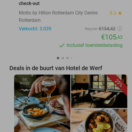
check-out
Motto by Hilton Rotterdam City Centre
9.3
star
Rotterdam
Verkocht: 3.039
€154
,42
Regulier
€105
,43
Inclusief toeristenbelasting
Deals in de buurt van Hotel de Werf
25%