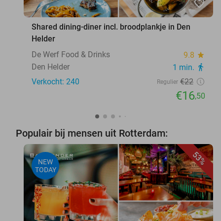
favorite_border
Shared dining-diner incl. broodplankje in Den
Helder
De Werf Food & Drinks
9.8
star
Den Helder
1 min.
directions_walk
Verkocht: 240
€22
Regulier
€16
,50
Populair bij mensen uit Rotterdam:
53%
NEW
TODAY