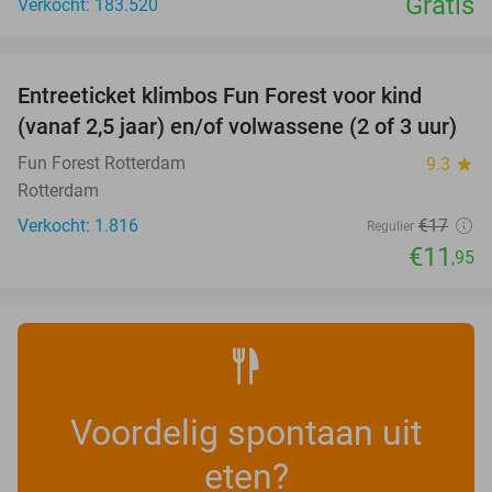
Gratis
Verkocht: 183.520
favorite_border
Entreeticket klimbos Fun Forest voor kind
30%
(vanaf 2,5 jaar) en/of volwassene (2 of 3 uur)
Fun Forest Rotterdam
9.3
star
Rotterdam
Verkocht: 1.816
€17
Regulier
€11
,95
Voordelig spontaan uit
eten?