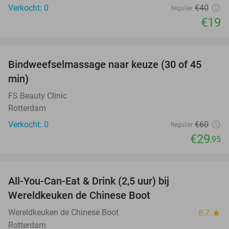
Verkocht: 0
€40
Regulier
€19
favorite_border
Bindweefselmassage naar keuze (30 of 45
50%
NEW
min)
TODAY
FS Beauty Clinic
Rotterdam
Verkocht: 0
€60
Regulier
€29
,95
favorite_border
All-You-Can-Eat & Drink (2,5 uur) bij
14%
Wereldkeuken de Chinese Boot
Wereldkeuken de Chinese Boot
8.7
star
Rotterdam