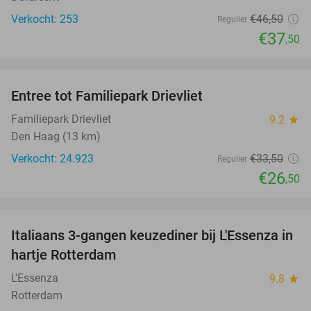
Verkocht: 253
€46
,50
Regulier
€37
,50
favorite_border
Entree tot Familiepark Drievliet
21%
Familiepark Drievliet
9.2
star
Den Haag (13 km)
Verkocht: 24.923
€33
,50
Regulier
€26
,50
favorite_border
Italiaans 3-gangen keuzediner bij L'Essenza in
33%
hartje Rotterdam
L'Essenza
9.8
star
Rotterdam