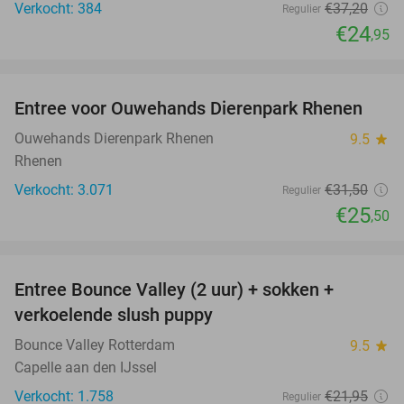
Verkocht: 384
€37
,20
Regulier
€24
,95
favorite_border
Entree voor Ouwehands Dierenpark Rhenen
19%
Ouwehands Dierenpark Rhenen
9.5
star
Rhenen
Verkocht: 3.071
€31
,50
Regulier
€25
,50
favorite_border
Entree Bounce Valley (2 uur) + sokken +
46%
verkoelende slush puppy
Bounce Valley Rotterdam
9.5
star
Capelle aan den IJssel
Verkocht: 1.758
€21
,95
Regulier