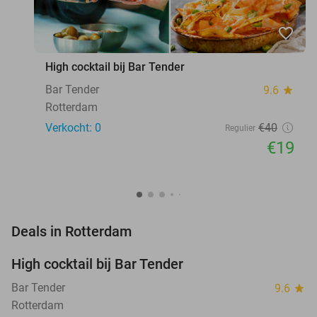
favorite_border
High cocktail bij Bar Tender
Bar Tender
9.6
star
Rotterdam
Verkocht: 0
€40
Regulier
€19
favorite_border
Deals in Rotterdam
High cocktail bij Bar Tender
53%
NEW
TODAY
Bar Tender
9.6
star
Rotterdam