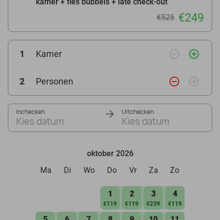
kamer + fles bubbels + late check-out
€249
€525
remove_circle_outline
add_circle_outline
1
Kamer
remove_circle_outline
add_circle_outline
2
Personen
Inchecken
Uitchecken
Kies datum
Kies datum
oktober 2026
Ma
Di
Wo
Do
Vr
Za
Zo
1
2
3
4
€119
€119
€239
€119
5
6
7
8
9
10
11