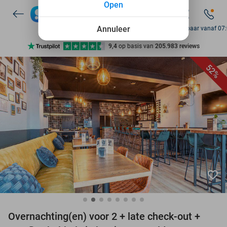
Open
7 dagen per week beschikbaar
10+ miljoen leden
Annuleer
Bereikbaar vanaf 07
9,4
op basis van
205.983 reviews
Ontdek 15.000+ deals
52%
7 dagen per week beschikbaar
10+ miljoen leden
favorite_border
Overnachting(en) voor 2 + late check-out +