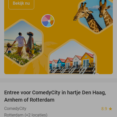
Bekijk nu
favorite_border
Entree voor ComedyCity in hartje Den Haag,
36%
Arnhem of Rotterdam
ComedyCity
8.9
star
Rotterdam (+2 locaties)