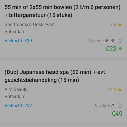
55 min of 2x55 min bowlen (2 t/m 6 personen)
51%
+ bittergarnituur (15 stuks)
Sportfondsen Oostervant
7.4
star
Rotterdam
Verkocht: 319
€46
,80
Regulier
€22
,95
favorite_border
(Duo) Japanese head spa (60 min) + evt.
38%
gezichtsbehandeling (15 min)
A.M Beauty
10.0
star
Rotterdam
Verkocht: 247
€79
Regulier
€49
favorite_border