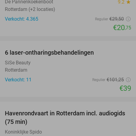
De Pannenkoekenboot
9.2
star
Rotterdam (+2 locaties)
Verkocht: 4.365
€29
,50
Regulier
€20
,75
favorite_border
6 laser-ontharingsbehandelingen
61%
SiSe Beauty
Rotterdam
Verkocht: 11
€101
,25
Regulier
€39
favorite_border
Havenrondvaart in Rotterdam incl. audiogids
30%
(75 min)
Koninklijke Spido