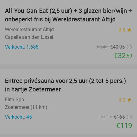
All-You-Can-Eat (2,5 uur) + 3 glazen bier/wijn +
21%
onbeperkt fris bij Wereldrestaurant Altijd
Wereldrestaurant Altijd
9.0
star
Capelle aan den IJssel
Verkocht: 1.688
€40
,95
Regulier
€32
,50
favorite_border
Entree privésauna voor 2,5 uur (2 tot 5 pers.)
28%
in hartje Zoetermeer
Elita Spa
9.0
star
Zoetermeer (11 km)
Verkocht: 45
€165
Regulier
€119
favorite_border