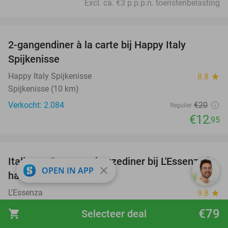
Excl. ca. €3 p.p.p.n. toeristenbelasting
favorite_border
2-gangendiner à la carte bij Happy Italy
35%
Spijkenisse
Happy Italy Spijkenisse
8.8
star
Spijkenisse (10 km)
Verkocht: 2.084
€20
Regulier
€12
,95
favorite_border
Italiaans 3-gangen keuzediner bij L'Essenza in
33%
close
OPEN IN APP
hartje Rotterdam
L'Essenza
9.8
star
Rotterdam
€79
shopping_cart
Selecteer deal
Verkocht: 384
€37
,20
Regulier