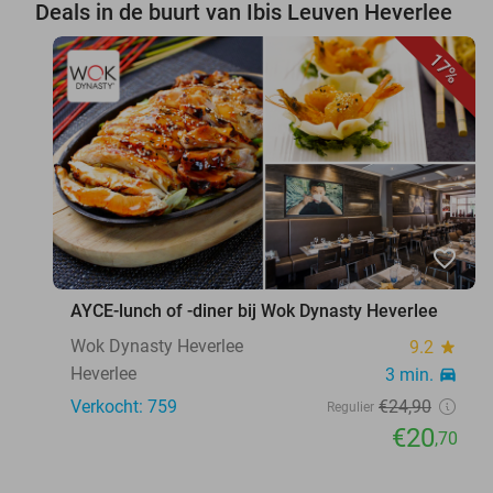
Deals in de buurt van Ibis Leuven Heverlee
17%
favorite_border
AYCE-lunch of -diner bij Wok Dynasty Heverlee
Wok Dynasty Heverlee
9.2
star
Heverlee
3 min.
directions_car
Verkocht: 759
€24
,90
Regulier
€20
,70