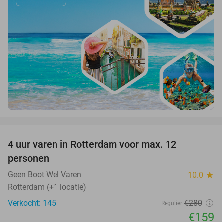
favorite_border
4 uur varen in Rotterdam voor max. 12
43%
personen
Geen Boot Wel Varen
10.0
star
Rotterdam (+1 locatie)
Verkocht: 145
€280
Regulier
€159