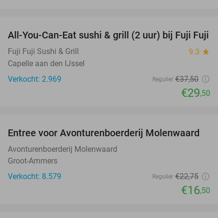
favorite_border
All-You-Can-Eat sushi & grill (2 uur) bij Fuji Fuji
21%
Fuji Fuji Sushi & Grill
9.3
star
Capelle aan den IJssel
Verkocht: 2.969
€37
,50
Regulier
€29
,50
favorite_border
Entree voor Avonturenboerderij Molenwaard
27%
Avonturenboerderij Molenwaard
Groot-Ammers
Verkocht: 8.579
€22
,75
Regulier
€16
,50
favorite_border