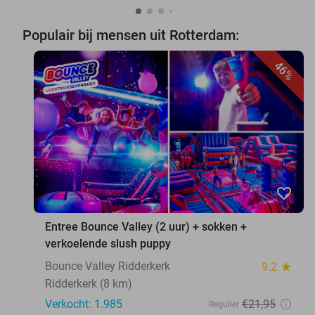
Populair bij mensen uit Rotterdam:
46%
favorite_border
Entree Bounce Valley (2 uur) + sokken +
verkoelende slush puppy
Bounce Valley Ridderkerk
9.2
star
Ridderkerk (8 km)
Verkocht: 1.985
€21
,95
Regulier