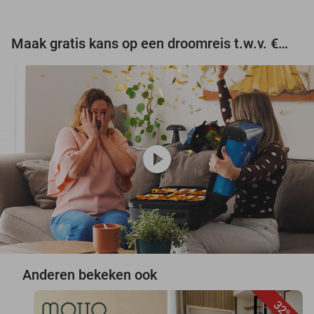
Maak gratis kans op een droomreis t.w.v. €3.000!
play_circle
Anderen bekeken ook
32%