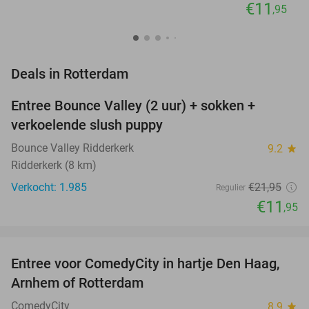
€11
,95
favorite_border
Deals in Rotterdam
Entree Bounce Valley (2 uur) + sokken +
46%
verkoelende slush puppy
Bounce Valley Ridderkerk
9.2
star
Ridderkerk (8 km)
Verkocht: 1.985
€21
,95
Regulier
€11
,95
favorite_border
Entree voor ComedyCity in hartje Den Haag,
36%
NEW
Arnhem of Rotterdam
TODAY
ComedyCity
8.9
star