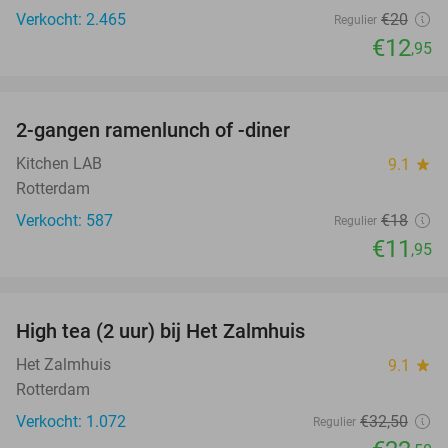
Verkocht: 2.465
€20
Regulier
€12
,95
favorite_border
2-gangen ramenlunch of -diner
34%
Kitchen LAB
9.1
star
Rotterdam
Verkocht: 587
€18
Regulier
€11
,95
favorite_border
High tea (2 uur) bij Het Zalmhuis
31%
Het Zalmhuis
9.1
star
Rotterdam
Verkocht: 1.072
€32
,50
Regulier