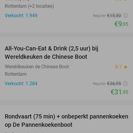
Rotterdam (+2 locaties)
Verkocht: 1.949
€15
,50
Regulier
€9
,95
favorite_border
All-You-Can-Eat & Drink (2,5 uur) bij
14%
Wereldkeuken de Chinese Boot
Wereldkeuken de Chinese Boot
8.7
star
Rotterdam
Verkocht: 1.284
€36
,95
Regulier
€31
,95
favorite_border
Rondvaart (75 min) + onbeperkt pannenkoeken
30%
op De Pannenkoekenboot