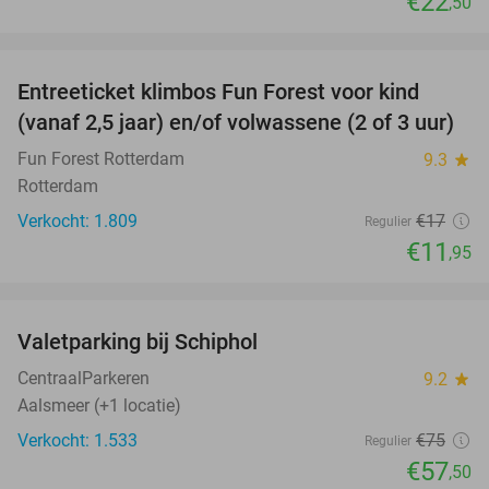
€22
,50
favorite_border
Entreeticket klimbos Fun Forest voor kind
30%
(vanaf 2,5 jaar) en/of volwassene (2 of 3 uur)
Fun Forest Rotterdam
9.3
star
Rotterdam
Verkocht: 1.809
€17
Regulier
€11
,95
favorite_border
Valetparking bij Schiphol
23%
CentraalParkeren
9.2
star
Aalsmeer (+1 locatie)
Verkocht: 1.533
€75
Regulier
€57
,50