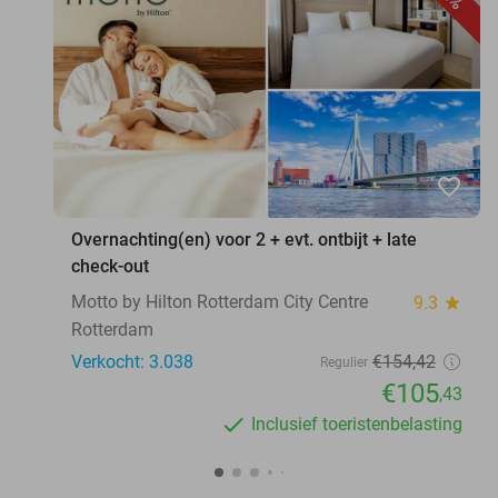
favorite_border
Overnachting(en) voor 2 + evt. ontbijt + late
check-out
Motto by Hilton Rotterdam City Centre
9.3
star
Rotterdam
Verkocht: 3.038
€154
,42
Regulier
€105
,43
Inclusief toeristenbelasting