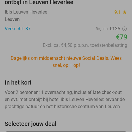
ontbijt in Leuven Heverlee
Ibis Leuven Heverlee
9.1
star
Leuven
Verkocht: 87
€135
Regulier
€79
Excl. ca. €4,50 p.p.p.n. toeristenbelasting
Dagelijks om middernacht nieuwe Social Deals. Wees
snel, op = op!
In het kort
Voor 2 personen: 1 overnachting, inclusief late check-out
en evt. met ontbijt bij hotel ibis Leuven Heverlee: ervaar de
prachtige natuur én het historische centrum van Leuven
Selecteer jouw deal