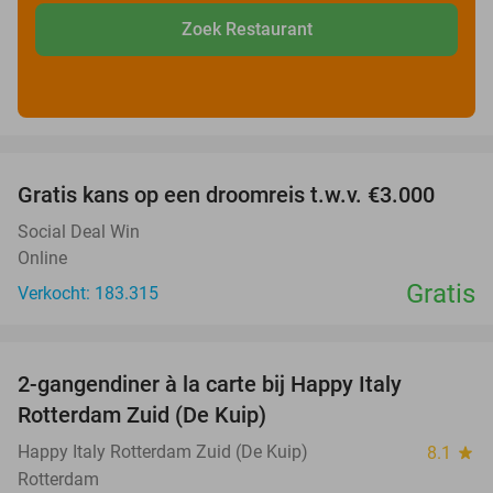
Zoek Restaurant
favorite_border
Gratis kans op een droomreis t.w.v. €3.000
Social Deal Win
Online
Gratis
Verkocht: 183.315
favorite_border
2-gangendiner à la carte bij Happy Italy
35%
Rotterdam Zuid (De Kuip)
Happy Italy Rotterdam Zuid (De Kuip)
8.1
star
Rotterdam