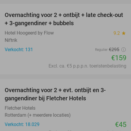
favorite_border
Overnachting voor 2 + ontbijt + late check-out
46%
+ 3-gangendiner + bubbels
Hotel Hoogeerd by Flow
9.2
star
Niftrik
Verkocht: 131
€295
Regulier
€159
Excl. ca. €5 p.p.p.n. toeristenbelasting
favorite_border
Overnachting voor 2 + evt. ontbijt en 3-
gangendiner bij Fletcher Hotels
Fletcher Hotels
Rotterdam (+ meerdere locaties)
€45
Verkocht: 18.029