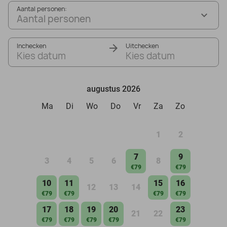
Aantal personen:
Aantal personen
Inchecken
Uitchecken
Kies datum
Kies datum
augustus 2026
Ma
Di
Wo
Do
Vr
Za
Zo
1
2
7
9
3
4
5
6
8
€79
€79
10
11
15
16
12
13
14
€79
€79
€79
€79
17
18
19
20
23
21
22
€79
€79
€79
€79
€79