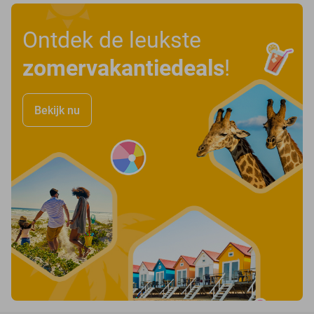
Ontdek de leukste
zomervakantiedeals
!
Bekijk nu