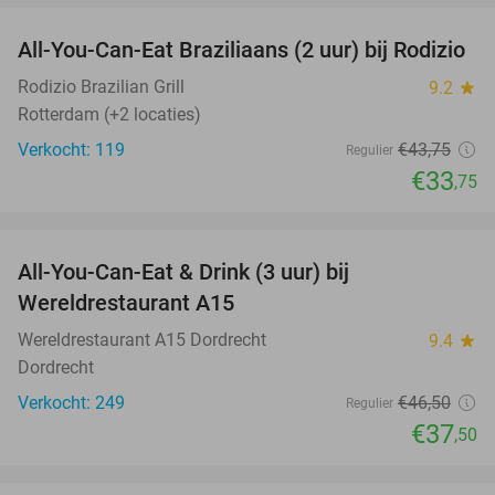
All-You-Can-Eat Braziliaans (2 uur) bij Rodizio
23%
Rodizio Brazilian Grill
9.2
star
Rotterdam (+2 locaties)
Verkocht: 119
€43
,75
Regulier
€33
,75
favorite_border
All-You-Can-Eat & Drink (3 uur) bij
19%
Wereldrestaurant A15
Wereldrestaurant A15 Dordrecht
9.4
star
Dordrecht
Verkocht: 249
€46
,50
Regulier
€37
,50