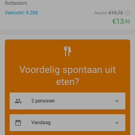
Rotterdam
Verkocht: 9.288
€19
,75
Regulier
€13
,90
Voordelig spontaan uit
eten?