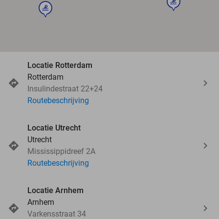
sport
sport
Locatie Rotterdam
Rotterdam
Insulindestraat 22+24
Routebeschrijving
Locatie Utrecht
Utrecht
Mississippidreef 2A
Routebeschrijving
Locatie Arnhem
Arnhem
Varkensstraat 34