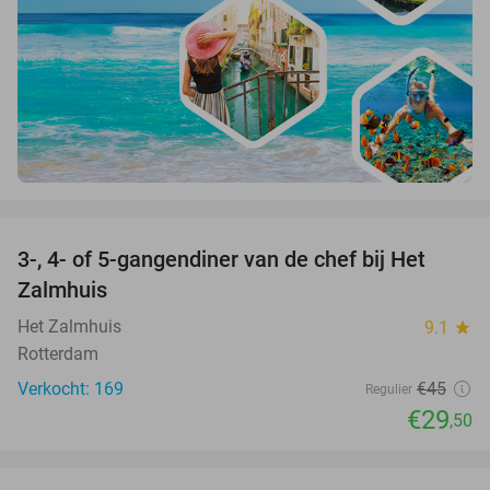
favorite_border
3-, 4- of 5-gangendiner van de chef bij Het
34%
Zalmhuis
Het Zalmhuis
9.1
star
Rotterdam
Verkocht: 169
€45
Regulier
€29
,50
favorite_border