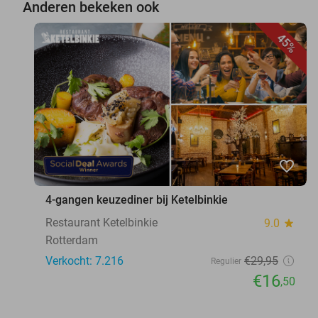
Anderen bekeken ook
45%
favorite_border
4-gangen keuzediner bij Ketelbinkie
Restaurant Ketelbinkie
9.0
star
Rotterdam
Verkocht: 7.216
€29
,95
Regulier
€16
,50