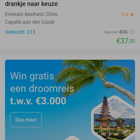
drankje naar keuze
Emerald Aesthetic Clinic
9.4
star
Capelle aan den IJssel
Verkocht: 213
€95
Regulier
€37
,50
Win gratis
een droomreis
t.w.v. €3.000
Doe mee!