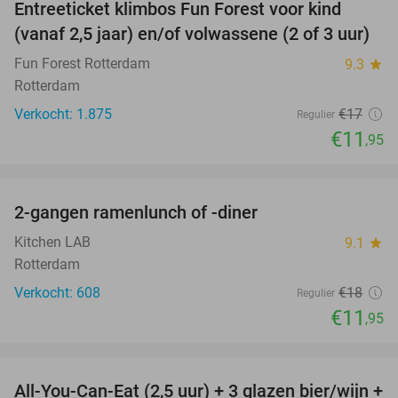
Entreeticket klimbos Fun Forest voor kind
30%
(vanaf 2,5 jaar) en/of volwassene (2 of 3 uur)
Fun Forest Rotterdam
9.3
star
Rotterdam
Verkocht: 1.875
€17
Regulier
€11
,95
favorite_border
2-gangen ramenlunch of -diner
34%
Kitchen LAB
9.1
star
Rotterdam
Verkocht: 608
€18
Regulier
€11
,95
favorite_border
All-You-Can-Eat (2,5 uur) + 3 glazen bier/wijn +
21%