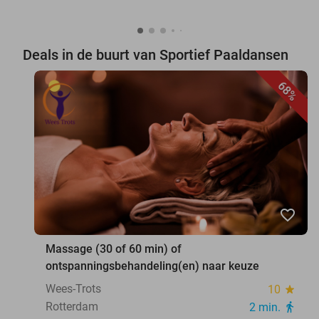
Deals in de buurt van Sportief Paaldansen
68%
favorite_border
Massage (30 of 60 min) of
ontspanningsbehandeling(en) naar keuze
Wees-Trots
10
star
Rotterdam
2 min.
directions_walk