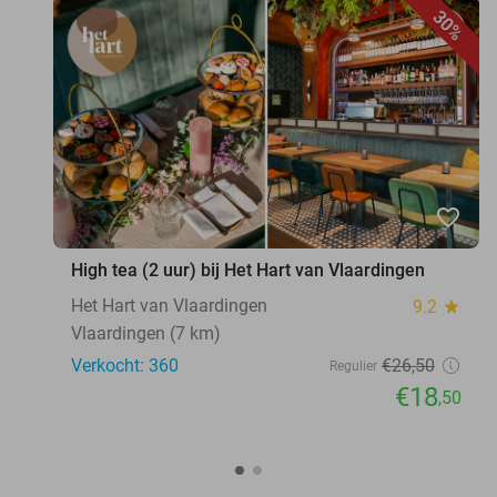
30%
favorite_border
High tea (2 uur) bij Het Hart van Vlaardingen
Het Hart van Vlaardingen
9.2
star
Vlaardingen (7 km)
Verkocht: 360
€26
,50
Regulier
€18
,50