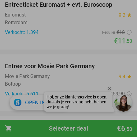
Entreeticket Euromast + evt. Euroscoop
36%
Euromast
9.2
star
Rotterdam
Verkocht: 1.394
€18
Regulier
€11
,50
favorite_border
Entree voor Movie Park Germany
38%
Movie Park Germany
9.4
star
Bottrop
Verkocht: 5.611
€59
,90
Regulier
€36
close
OPEN IN APP
,90
favorite_border
Dagtocht Parijs met luxe touringcar
€6
19%
shopping_cart
Selecteer deal
,50