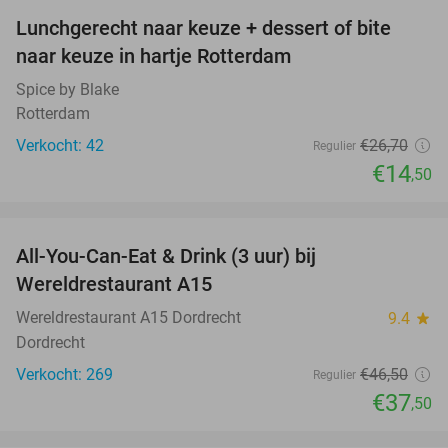
Lunchgerecht naar keuze + dessert of bite
46%
naar keuze in hartje Rotterdam
Spice by Blake
Rotterdam
Verkocht: 42
€26
,70
Regulier
€14
,50
favorite_border
All-You-Can-Eat & Drink (3 uur) bij
19%
Wereldrestaurant A15
Wereldrestaurant A15 Dordrecht
9.4
star
Dordrecht
Verkocht: 269
€46
,50
Regulier
€37
,50
favorite_border