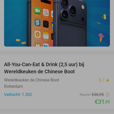
favorite_border
All-You-Can-Eat & Drink (2,5 uur) bij
14%
Wereldkeuken de Chinese Boot
Wereldkeuken de Chinese Boot
8.7
star
Rotterdam
Verkocht: 1.302
€36
,95
Regulier
€31
,95
favorite_border