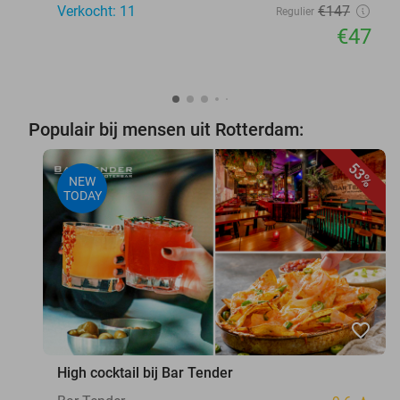
Verkocht: 11
€147
Regulier
€47
Populair bij mensen uit Rotterdam:
53%
NEW
TODAY
favorite_border
High cocktail bij Bar Tender