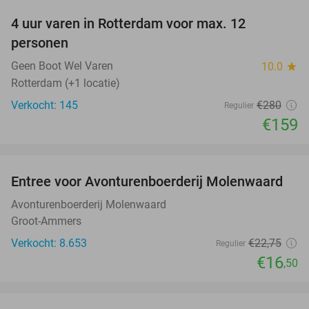
4 uur varen in Rotterdam voor max. 12
43%
personen
Geen Boot Wel Varen
10.0
star
Rotterdam (+1 locatie)
Verkocht: 145
€280
Regulier
€159
favorite_border
Entree voor Avonturenboerderij Molenwaard
27%
Avonturenboerderij Molenwaard
Groot-Ammers
Verkocht: 8.653
€22
,75
Regulier
€16
,50
favorite_border