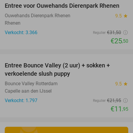
Entree voor Ouwehands Dierenpark Rhenen
19%
Ouwehands Dierenpark Rhenen
9.5
star
Rhenen
Verkocht: 3.366
€31
,50
Regulier
€25
,50
favorite_border
Entree Bounce Valley (2 uur) + sokken +
46%
verkoelende slush puppy
Bounce Valley Rotterdam
9.5
star
Capelle aan den IJssel
Verkocht: 1.797
€21
,95
Regulier
€11
,95