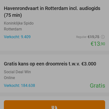
Havenrondvaart in Rotterdam incl. audiogids
30%
(75 min)
Koninklijke Spido
Rotterdam
Verkocht: 9.409
€19
,75
Regulier
€13
,90
favorite_border
Gratis kans op een droomreis t.w.v. €3.000
Social Deal Win
Online
Gratis
Verkocht: 184.638