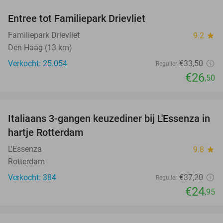
Entree tot Familiepark Drievliet
21%
Familiepark Drievliet
9.2
star
Den Haag (13 km)
Verkocht: 25.054
€33
,50
Regulier
€26
,50
favorite_border
Italiaans 3-gangen keuzediner bij L'Essenza in
33%
hartje Rotterdam
L'Essenza
9.8
star
Rotterdam
Verkocht: 384
€37
,20
Regulier
€24
,95
favorite_border