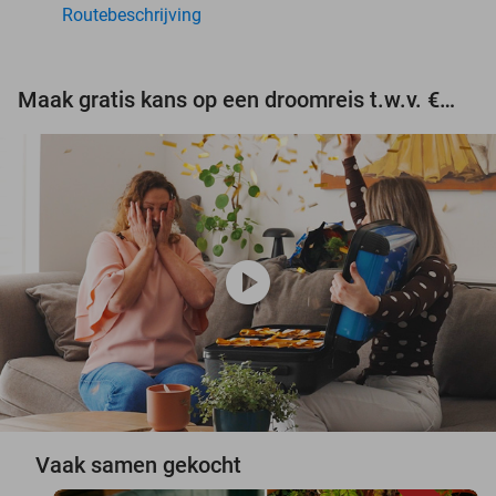
Routebeschrijving
Maak gratis kans op een droomreis t.w.v. €3.000!
play_circle
Vaak samen gekocht