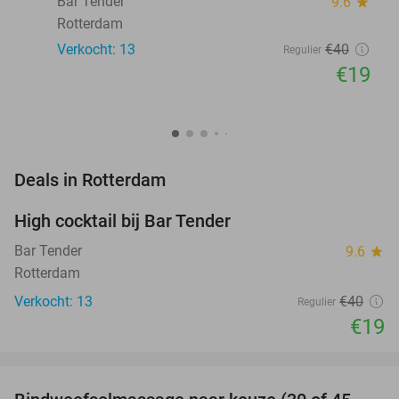
Bar Tender
9.6
star
Rotterdam
Verkocht: 13
€40
Regulier
€19
favorite_border
Deals in Rotterdam
High cocktail bij Bar Tender
53%
NEW
TODAY
Bar Tender
9.6
star
Rotterdam
Verkocht: 13
€40
Regulier
€19
favorite_border