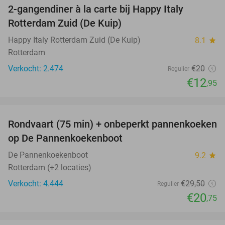
2-gangendiner à la carte bij Happy Italy
35%
Rotterdam Zuid (De Kuip)
Happy Italy Rotterdam Zuid (De Kuip)
8.1
star
Rotterdam
Verkocht: 2.474
€20
Regulier
€12
,95
favorite_border
Rondvaart (75 min) + onbeperkt pannenkoeken
30%
op De Pannenkoekenboot
De Pannenkoekenboot
9.2
star
Rotterdam (+2 locaties)
Verkocht: 4.444
€29
,50
Regulier
€20
,75
favorite_border