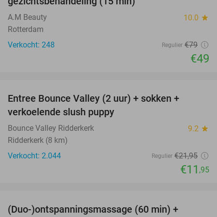
gezichtsbehandeling (15 min)
A.M Beauty
10.0
star
Rotterdam
Verkocht: 248
€79
Regulier
€49
favorite_border
Entree Bounce Valley (2 uur) + sokken +
46%
verkoelende slush puppy
Bounce Valley Ridderkerk
9.2
star
Ridderkerk (8 km)
Verkocht: 2.044
€21
,95
Regulier
€11
,95
favorite_border
(Duo-)ontspanningsmassage (60 min) +
61%