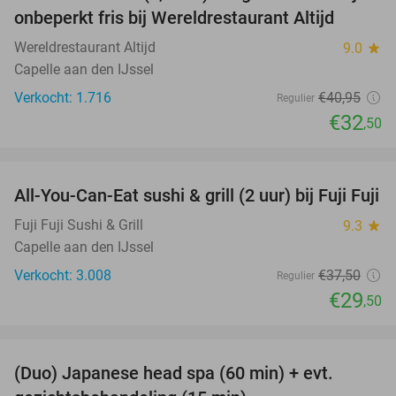
onbeperkt fris bij Wereldrestaurant Altijd
Wereldrestaurant Altijd
9.0
star
Capelle aan den IJssel
Verkocht: 1.716
€40
,95
Regulier
€32
,50
favorite_border
All-You-Can-Eat sushi & grill (2 uur) bij Fuji Fuji
21%
Fuji Fuji Sushi & Grill
9.3
star
Capelle aan den IJssel
Verkocht: 3.008
€37
,50
Regulier
€29
,50
favorite_border
(Duo) Japanese head spa (60 min) + evt.
38%