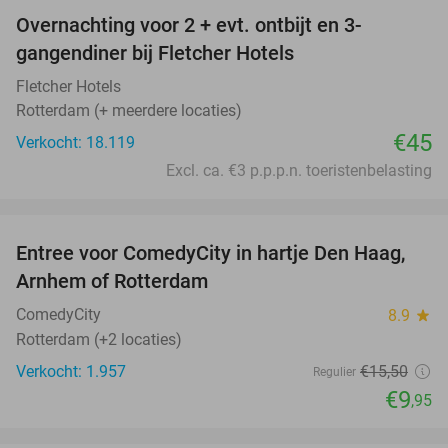
Overnachting voor 2 + evt. ontbijt en 3-
gangendiner bij Fletcher Hotels
Fletcher Hotels
Rotterdam (+ meerdere locaties)
€45
Verkocht: 18.119
Excl. ca. €3 p.p.p.n. toeristenbelasting
favorite_border
Entree voor ComedyCity in hartje Den Haag,
36%
Arnhem of Rotterdam
ComedyCity
8.9
star
Rotterdam (+2 locaties)
Verkocht: 1.957
€15
,50
Regulier
€9
,95
favorite_border