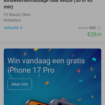
Bindweefselmassage naar keuze (30 of 45
50%
NEW
min)
TODAY
FS Beauty Clinic
Rotterdam
Verkocht: 6
€60
Regulier
€29
,95
Win vandaag een gratis
iPhone 17 Pro
Meer info