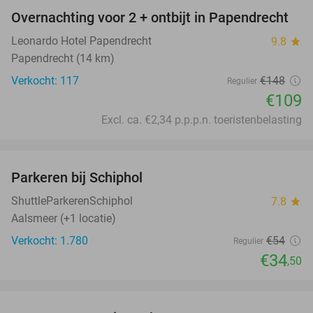
Overnachting voor 2 + ontbijt in Papendrecht
26%
Leonardo Hotel Papendrecht
9.8
star
Papendrecht (14 km)
Verkocht: 117
€148
Regulier
€109
Excl. ca. €2,34 p.p.p.n. toeristenbelasting
favorite_border
Parkeren bij Schiphol
36%
ShuttleParkerenSchiphol
7.8
star
Aalsmeer (+1 locatie)
Verkocht: 1.780
€54
Regulier
€34
,50
favorite_border