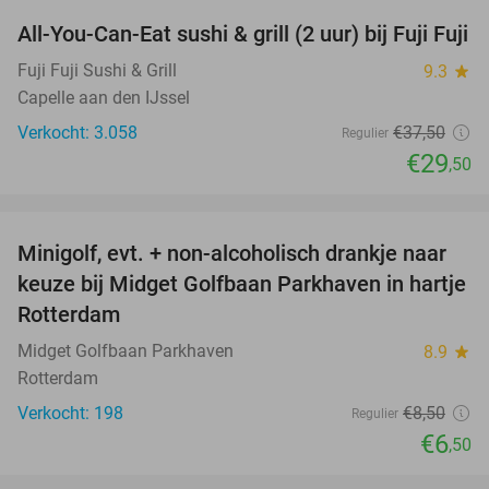
All-You-Can-Eat sushi & grill (2 uur) bij Fuji Fuji
21%
Fuji Fuji Sushi & Grill
9.3
star
Capelle aan den IJssel
Verkocht: 3.058
€37
,50
Regulier
€29
,50
favorite_border
Minigolf, evt. + non-alcoholisch drankje naar
24%
keuze bij Midget Golfbaan Parkhaven in hartje
Rotterdam
Midget Golfbaan Parkhaven
8.9
star
Rotterdam
Verkocht: 198
€8
,50
Regulier
€6
,50
favorite_border