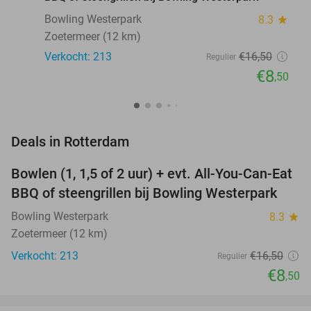
Bowling Westerpark
8.3
star
Zoetermeer (12 km)
Verkocht: 213
€16
,50
Regulier
€8
,50
favorite_border
Deals in Rotterdam
Bowlen (1, 1,5 of 2 uur) + evt. All-You-Can-Eat
48%
NEW
BBQ of steengrillen bij Bowling Westerpark
TODAY
Bowling Westerpark
8.3
star
Zoetermeer (12 km)
Verkocht: 213
€16
,50
Regulier
€8
,50
favorite_border