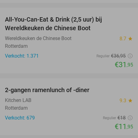
favorite_border
All-You-Can-Eat & Drink (2,5 uur) bij
14%
Wereldkeuken de Chinese Boot
Wereldkeuken de Chinese Boot
8.7
star
Rotterdam
Verkocht: 1.371
€36
,95
Regulier
€31
,95
favorite_border
2-gangen ramenlunch of -diner
34%
Kitchen LAB
9.3
star
Rotterdam
Verkocht: 679
€18
Regulier
€11
,95