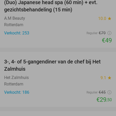
(Duo) Japanese head spa (60 min) + evt.
38%
gezichtsbehandeling (15 min)
A.M Beauty
10.0
star
Rotterdam
Verkocht: 253
€79
Regulier
€49
favorite_border
3-, 4- of 5-gangendiner van de chef bij Het
34%
Zalmhuis
Het Zalmhuis
9.1
star
Rotterdam
Verkocht: 186
€45
Regulier
€29
,50
favorite_border