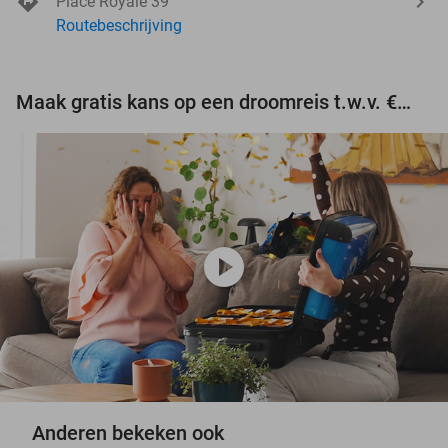
Place Royale 39
Routebeschrijving
Maak gratis kans op een droomreis t.w.v. €3.000!
play_circle
Anderen bekeken ook