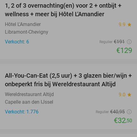
1, 2 of 3 overnachting(en) voor 2 + ontbijt +
32%
NEW
wellness + meer bij Hôtel L'Amandier
TODAY
Hôtel L'Amandier
9.9
star
Libramont-Chevigny
Verkocht: 6
€191
Regulier
€129
favorite_border
All-You-Can-Eat (2,5 uur) + 3 glazen bier/wijn +
21%
onbeperkt fris bij Wereldrestaurant Altijd
Wereldrestaurant Altijd
9.0
star
Capelle aan den IJssel
Verkocht: 1.776
€40
,95
Regulier
€32
,50
favorite_border