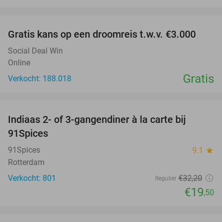
favorite_border
Gratis kans op een droomreis t.w.v. €3.000
Social Deal Win
Online
Gratis
Verkocht: 188.018
favorite_border
Indiaas 2- of 3-gangendiner à la carte bij
39%
91Spices
91Spices
9.1
star
Rotterdam
Verkocht: 801
€32
,20
Regulier
€19
,50
favorite_border