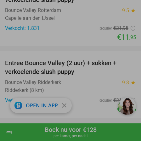
Bounce Valley Rotterdam
9.5
star
Capelle aan den IJssel
Verkocht: 1.831
€21
,95
Regulier
€11
,95
favorite_border
Entree Bounce Valley (2 uur) + sokken +
46%
verkoelende slush puppy
Bounce Valley Ridderkerk
9.3
star
Ridderkerk (8 km)
Verkocht: 2.093
€21
,95
Regulier
close
OPEN IN APP
€11
,95
favorite_border
Boek nu voor €128
hotel
shopping_cart
Boek nu
navigate_next
(Duo-)ontspanningsmassage (60 min) +
61%
per kamer, per nacht