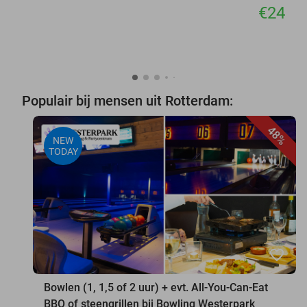
€24
Populair bij mensen uit Rotterdam:
48%
NEW
TODAY
favorite_border
Bowlen (1, 1,5 of 2 uur) + evt. All-You-Can-Eat
BBQ of steengrillen bij Bowling Westerpark