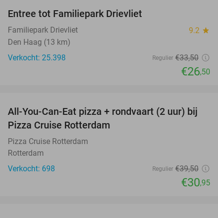
Entree tot Familiepark Drievliet
21%
Familiepark Drievliet
9.2
star
Den Haag (13 km)
Verkocht: 25.398
€33
,50
Regulier
€26
,50
favorite_border
All-You-Can-Eat pizza + rondvaart (2 uur) bij
22%
Pizza Cruise Rotterdam
Pizza Cruise Rotterdam
Rotterdam
Verkocht: 698
€39
,50
Regulier
€30
,95
favorite_border