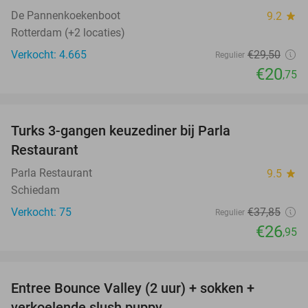
De Pannenkoekenboot
9.2
star
Rotterdam (+2 locaties)
Verkocht: 4.665
€29
,50
Regulier
€20
,75
favorite_border
Turks 3-gangen keuzediner bij Parla
29%
Restaurant
Parla Restaurant
9.5
star
Schiedam
Verkocht: 75
€37
,85
Regulier
€26
,95
favorite_border
Entree Bounce Valley (2 uur) + sokken +
46%
verkoelende slush puppy