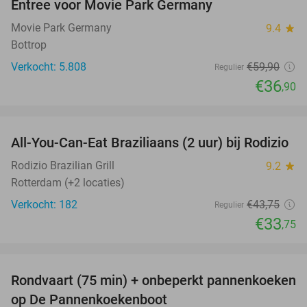
Entree voor Movie Park Germany
38%
Movie Park Germany
9.4
star
Bottrop
Verkocht: 5.808
€59
,90
Regulier
€36
,90
favorite_border
All-You-Can-Eat Braziliaans (2 uur) bij Rodizio
23%
Rodizio Brazilian Grill
9.2
star
Rotterdam (+2 locaties)
Verkocht: 182
€43
,75
Regulier
€33
,75
favorite_border
Rondvaart (75 min) + onbeperkt pannenkoeken
30%
op De Pannenkoekenboot