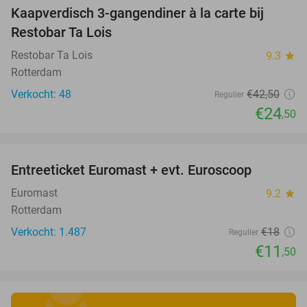
Kaapverdisch 3-gangendiner à la carte bij
42%
Restobar Ta Lois
Restobar Ta Lois
9.3
star
Rotterdam
Verkocht: 48
€42
,50
Regulier
€24
,50
favorite_border
Entreeticket Euromast + evt. Euroscoop
36%
Euromast
9.2
star
Rotterdam
Verkocht: 1.487
€18
Regulier
€11
,50