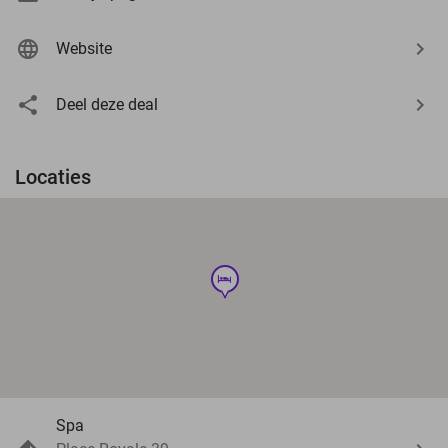
Website
Deel deze deal
Locaties
hotel
Spa