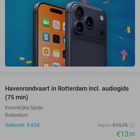
favorite_border
Havenrondvaart in Rotterdam incl. audiogids
30%
(75 min)
Koninklijke Spido
Rotterdam
Verkocht: 9.634
€19
,75
Regulier
€13
,90