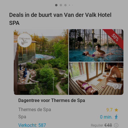
Deals in de buurt van Van der Valk Hotel
SPA
50%
favorite_border
Dagentree voor Thermes de Spa
Thermes de Spa
9.7
star
Spa
0 min.
directions_walk
Verkocht: 587
€48
Regulier