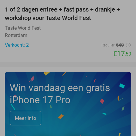
1 of 2 dagen entree + fast pass + drankje +
56%
NEW
workshop voor Taste World Fest
TODAY
Taste World Fest
Rotterdam
Verkocht: 2
€40
Regulier
€17
,50
Win vandaag een gratis
iPhone 17 Pro
Meer info