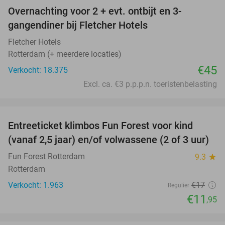
Overnachting voor 2 + evt. ontbijt en 3-
gangendiner bij Fletcher Hotels
Fletcher Hotels
Rotterdam (+ meerdere locaties)
€45
Verkocht: 18.375
Excl. ca. €3 p.p.p.n. toeristenbelasting
favorite_border
Entreeticket klimbos Fun Forest voor kind
30%
(vanaf 2,5 jaar) en/of volwassene (2 of 3 uur)
Fun Forest Rotterdam
9.3
star
Rotterdam
Verkocht: 1.963
€17
Regulier
€11
,95
favorite_border