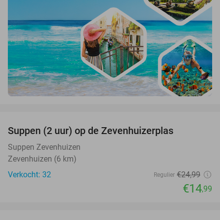
favorite_border
Suppen (2 uur) op de Zevenhuizerplas
40%
Suppen Zevenhuizen
Zevenhuizen (6 km)
Verkocht: 32
€24
,99
Regulier
€14
,99
favorite_border