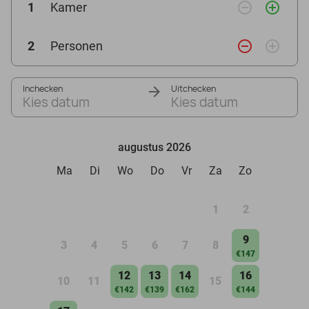
remove_circle_outline
add_circle_outline
1
Kamer
remove_circle_outline
add_circle_outline
2
Personen
Inchecken
Uitchecken
Kies datum
Kies datum
augustus 2026
Ma
Di
Wo
Do
Vr
Za
Zo
1
2
9
3
4
5
6
7
8
€147
12
13
14
16
10
11
15
€142
€139
€162
€144