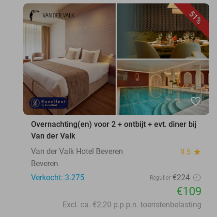
51%
favorite_border
Overnachting(en) voor 2 + ontbijt + evt. diner bij
Van der Valk
Van der Valk Hotel Beveren
9.5
star
Beveren
Verkocht: 3.275
€224
Regulier
€109
Excl. ca. €2,20 p.p.p.n. toeristenbelasting