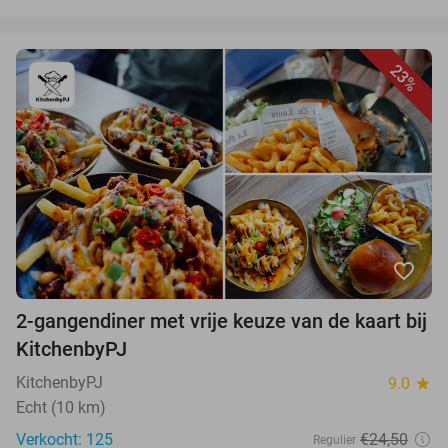
23%
favorite_border
2-gangendiner met vrije keuze van de kaart bij
KitchenbyPJ
KitchenbyPJ
9.0
star
Echt (10 km)
Verkocht: 125
€24,50
Regulier