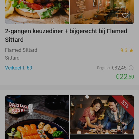
favorite_border
2-gangen keuzediner + bijgerecht bij Flamed
Sittard
Flamed Sittard
9.6
star
Sittard
Verkocht: 69
€32,45
Regulier
€22
,50
53%