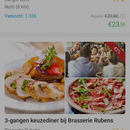
Nuth (6 km)
Verkocht: 1.336
€29,80
Regulier
€23
,50
42%
favorite_border
3-gangen keuzediner bij Brasserie Rubens