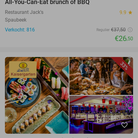
All-You-Can-Eat brunch of BBQ
Restaurant Jack's
9.9
star
Spaubeek
Verkocht: 816
€37,50
Regulier
€26
,50
33%
favorite_border