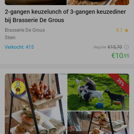
2-gangen keuzelunch of 3-gangen keuzediner
bij Brasserie De Grous
Brasserie De Grous
9.7
star
Stein
Verkocht: 415
€15,70
Regulier
€10
,95
35%