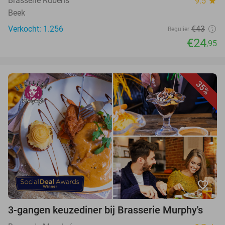
Brasserie Rubens
9.5
star
Beek
Verkocht: 1.256
€43
Regulier
€24
,95
35%
favorite_border
3-gangen keuzediner bij Brasserie Murphy's