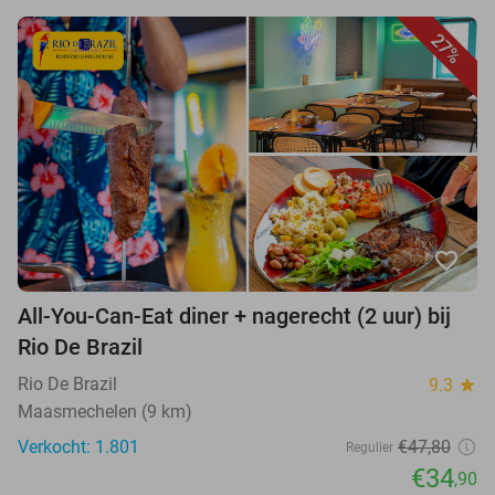
27%
favorite_border
All-You-Can-Eat diner + nagerecht (2 uur) bij
Rio De Brazil
Rio De Brazil
9.3
star
Maasmechelen (9 km)
Verkocht: 1.801
€47,80
Regulier
€34
,90