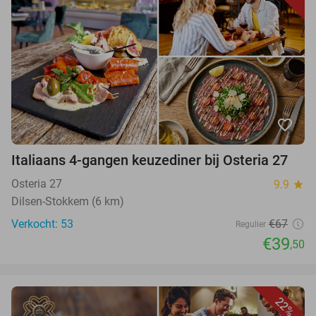
favorite_border
Italiaans 4-gangen keuzediner bij Osteria 27
Osteria 27
9.9
star
Dilsen-Stokkem (6 km)
Verkocht: 53
€67
Regulier
€39
,50
22%