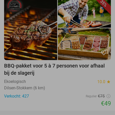
35%
favorite_border
BBQ-pakket voor 5 à 7 personen voor afhaal
bij de slagerij
Ekoelogisch
10.0
star
Dilsen-Stokkem (6 km)
Verkocht: 427
€75
Regulier
€49