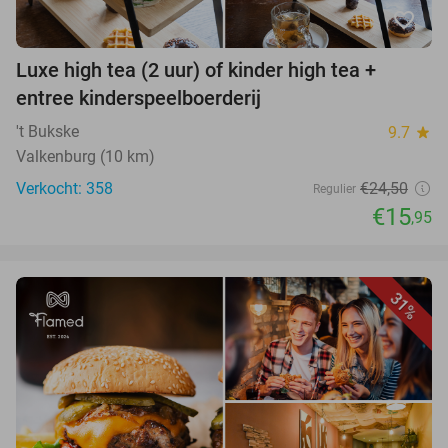
favorite_border
Luxe high tea (2 uur) of kinder high tea +
entree kinderspeelboerderij
't Bukske
9.7
star
Valkenburg (10 km)
Verkocht: 358
€24,50
Regulier
€15
,95
31%