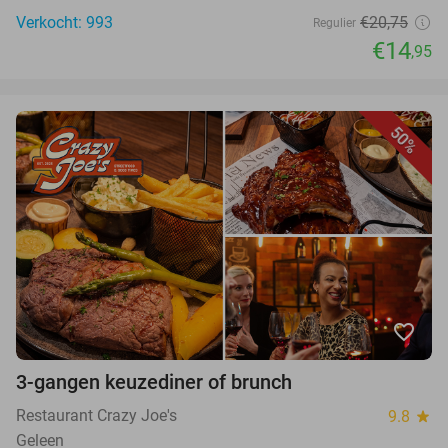
Verkocht: 993
€20,75
Regulier
€14
,95
50%
favorite_border
3-gangen keuzediner of brunch
Restaurant Crazy Joe's
9.8
star
Geleen