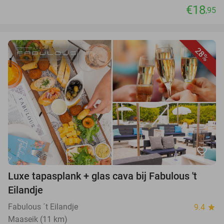
€18
,95
28%
favorite_border
Luxe tapasplank + glas cava bij Fabulous 't
Eilandje
Fabulous ´t Eilandje
9.4
star
Maaseik (11 km)