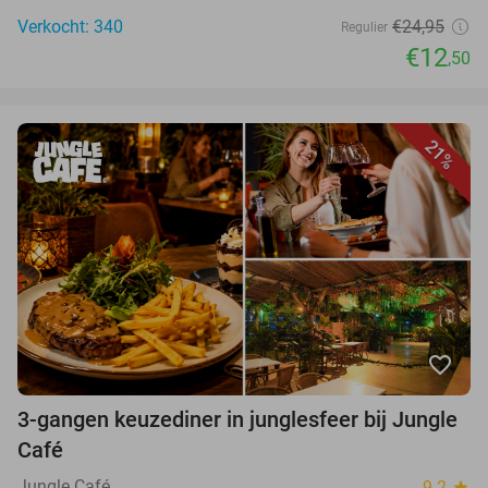
Verkocht: 340
€24,95
Regulier
€12
,50
21%
favorite_border
3-gangen keuzediner in junglesfeer bij Jungle
Café
Jungle Café
9.2
star