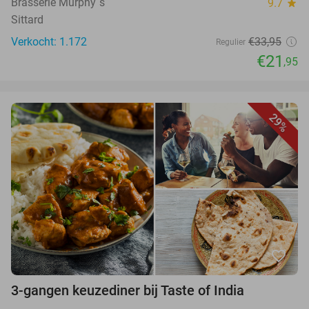
Brasserie Murphy´s
9.7
star
Sittard
Verkocht: 1.172
€33,95
Regulier
€21
,95
29%
favorite_border
3-gangen keuzediner bij Taste of India