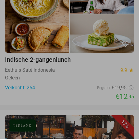
favorite_border
Indische 2-gangenlunch
Eethuis Saté Indonesia
9.9
star
Geleen
Verkocht: 264
€19,95
Regulier
€12
,95
17%