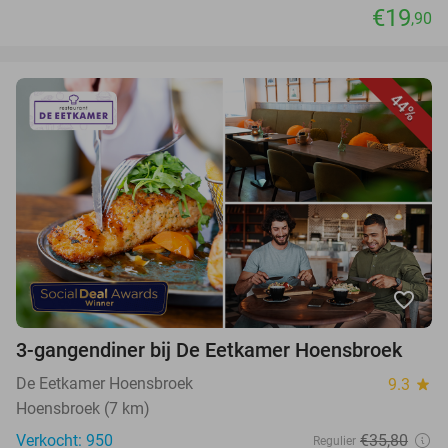
€19
,90
44%
favorite_border
3-gangendiner bij De Eetkamer Hoensbroek
De Eetkamer Hoensbroek
9.3
star
Hoensbroek (7 km)
Verkocht: 950
€35,80
Regulier