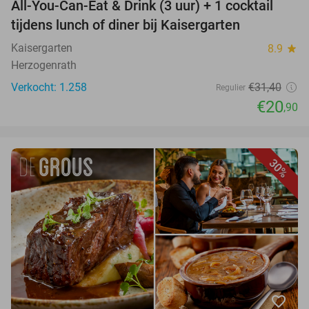
All-You-Can-Eat & Drink (3 uur) + 1 cocktail
tijdens lunch of diner bij Kaisergarten
Kaisergarten
8.9
star
Herzogenrath
Verkocht: 1.258
€31,40
Regulier
€20
,90
30%
favorite_border