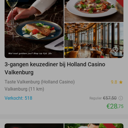
favorite_border
3-gangen keuzediner bij Holland Casino
Valkenburg
Taste Valkenburg (Holland Casino)
9.8
star
Valkenburg (11 km)
Verkocht: 518
€57,50
Regulier
€28
,75