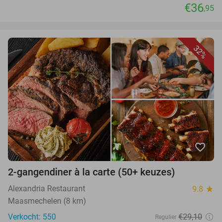
€36
,95
32%
favorite_border
2-gangendiner à la carte (50+ keuzes)
Alexandria Restaurant
9.8
star
Maasmechelen (8 km)
Verkocht: 550
€29,10
Regulier