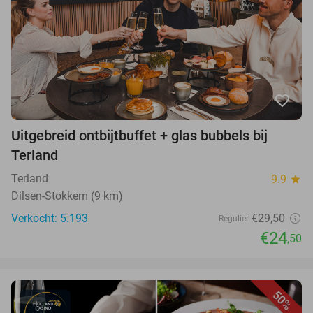
favorite_border
Uitgebreid ontbijtbuffet + glas bubbels bij
Terland
Terland
9.9
star
Dilsen-Stokkem (9 km)
Verkocht: 5.193
€29,50
Regulier
€24
,50
50%