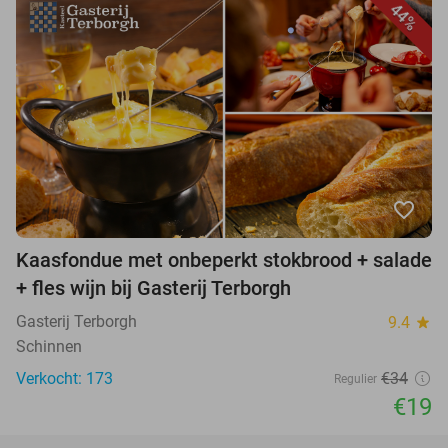
44%
favorite_border
Kaasfondue met onbeperkt stokbrood + salade
+ fles wijn bij Gasterij Terborgh
Gasterij Terborgh
9.4
star
Schinnen
Verkocht: 173
€34
Regulier
€19