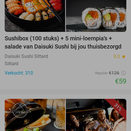
favorite_border
Sushibox (100 stuks) + 5 mini-loempia's +
salade van Daisuki Sushi bij jou thuisbezorgd
Daisuki Sushi Sittard
9.0
star
Sittard
Verkocht: 310
€126
Regulier
€59
31%