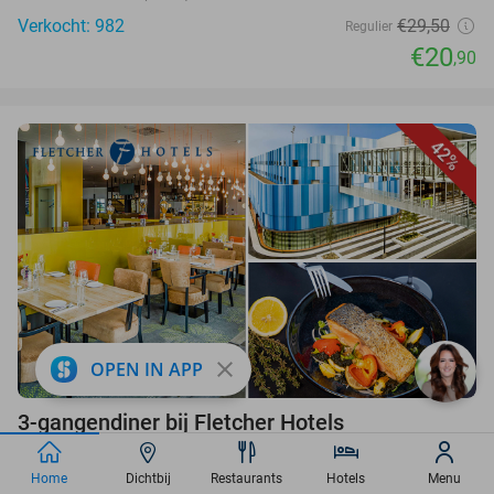
Verkocht: 982
€29,50
Regulier
€20
,90
42%
favorite_border
close
OPEN IN APP
3-gangendiner bij Fletcher Hotels
Fletcher Hotels
Home
Dichtbij
Restaurants
Hotels
Menu
Sittard (+ meerdere locaties)