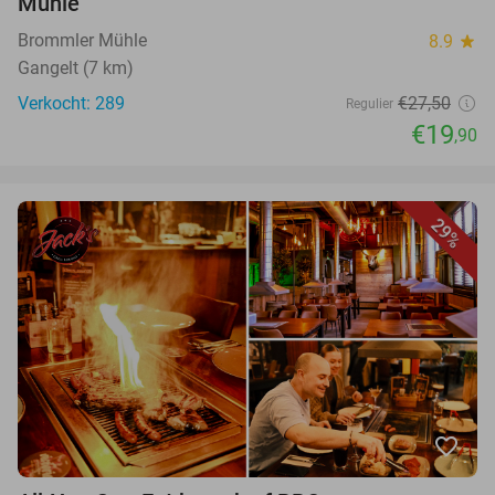
Mühle
Brommler Mühle
8.9
star
Gangelt (7 km)
Verkocht: 289
€27,50
Regulier
€19
,90
29%
favorite_border