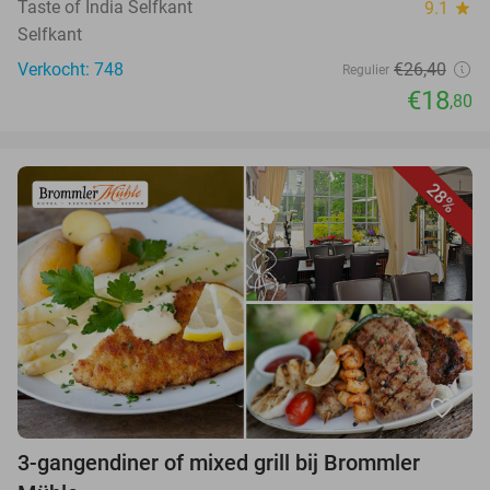
Taste of India Selfkant
9.1
star
Selfkant
Verkocht: 748
€26,40
Regulier
€18
,80
28%
favorite_border
3-gangendiner of mixed grill bij Brommler