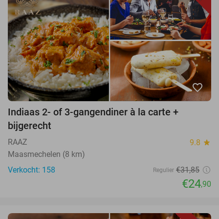
favorite_border
Indiaas 2- of 3-gangendiner à la carte +
bijgerecht
RAAZ
9.8
star
Maasmechelen (8 km)
Verkocht: 158
€31,85
Regulier
€24
,90