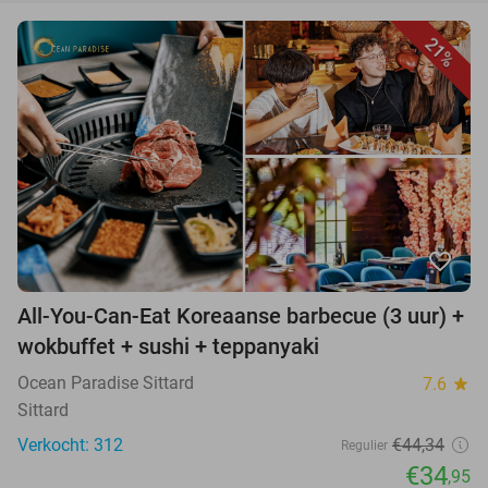
21%
favorite_border
All-You-Can-Eat Koreaanse barbecue (3 uur) +
wokbuffet + sushi + teppanyaki
Ocean Paradise Sittard
7.6
star
Sittard
Verkocht: 312
€44,34
Regulier
€34
,95