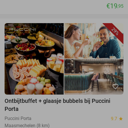
€19
,95
29%
favorite_border
Ontbijtbuffet + glaasje bubbels bij Puccini
Porta
Puccini Porta
9.7
star
Maasmechelen (8 km)