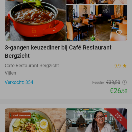
favorite_border
3-gangen keuzediner bij Café Restaurant
Bergzicht
Café Restaurant Bergzicht
9.9
star
Vijlen
Verkocht: 354
€38,50
Regulier
€26
,50
35%