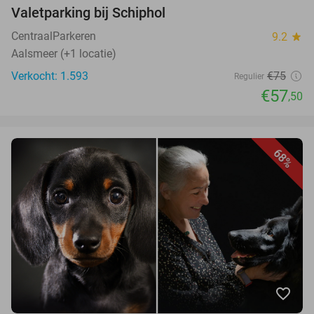
Valetparking bij Schiphol
CentraalParkeren
9.2
star
Aalsmeer (+1 locatie)
Verkocht: 1.593
€75
Regulier
€57
,50
68%
favorite_border