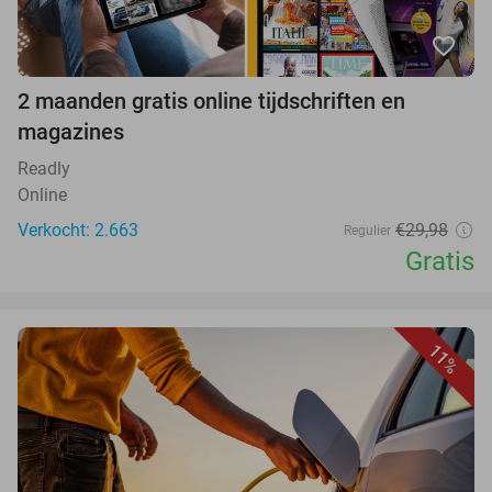
favorite_border
2 maanden gratis online tijdschriften en
magazines
Readly
Online
Verkocht: 2.663
€29,98
Regulier
Gratis
11%