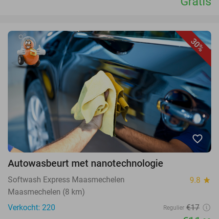
Gratis
30%
favorite_border
Autowasbeurt met nanotechnologie
Softwash Express Maasmechelen
9.8
star
Maasmechelen (8 km)
Verkocht: 220
€17
Regulier