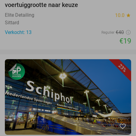
voertuiggrootte naar keuze
Elite Detailing
10.0
star
Sittard
Verkocht: 13
€40
Regulier
€19
23%
favorite_border