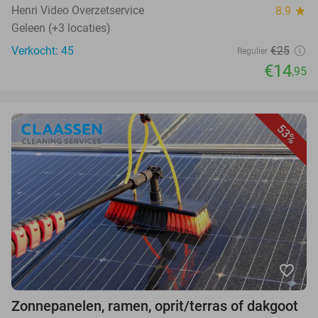
Henri Video Overzetservice
8.9
star
Geleen (+3 locaties)
Verkocht: 45
€25
Regulier
€14
,95
53%
favorite_border
Zonnepanelen, ramen, oprit/terras of dakgoot