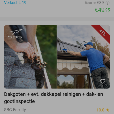
Verkocht: 19
€89
Regulier
€49
,95
41%
favorite_border
Dakgoten + evt. dakkapel reinigen + dak- en
gootinspectie
SBG Facility
10.0
star