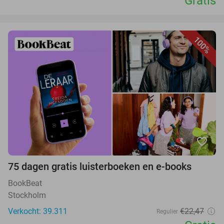
Gratis
100%
favorite_border
75 dagen gratis luisterboeken en e-books
BookBeat
Stockholm
Verkocht: 39.311
€22,47
Regulier