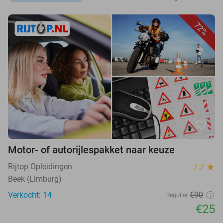
72%
favorite_border
Motor- of autorijlespakket naar keuze
Rijtop Opleidingen
7.7
star
Beek (Limburg)
Verkocht: 14
€90
Regulier
€25