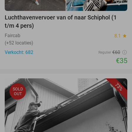
favorite_border
Luchthavenvervoer van of naar Schiphol (1
t/m 4 pers)
Faircab
8.1
star
(+52 locaties)
Verkocht: 682
€60
Regulier
€35
73%
SOLD
OUT