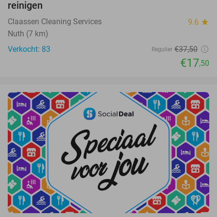
reinigen
Claassen Cleaning Services
9.6
star
Nuth (7 km)
Verkocht: 83
€37,50
Regulier
€17
,50
favorite_border