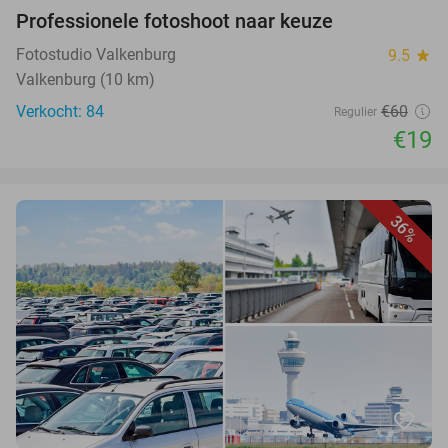
Professionele fotoshoot naar keuze
Fotostudio Valkenburg
9.5
star
Valkenburg (10 km)
Verkocht: 84
€60
Regulier
€19
36%
favorite_border