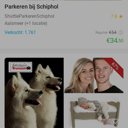
Parkeren bij Schiphol
ShuttleParkerenSchiphol
7.8
star
Aalsmeer (+1 locatie)
Verkocht: 1.761
€54
Regulier
€34
,50
67%
favorite_border