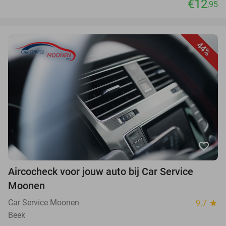
€12
,95
44%
favorite_border
Aircocheck voor jouw auto bij Car Service
Moonen
Car Service Moonen
9.7
star
Beek