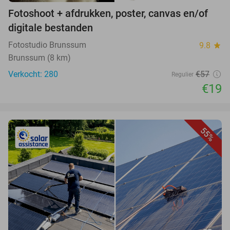
Fotoshoot + afdrukken, poster, canvas en/of
digitale bestanden
Fotostudio Brunssum
9.8
star
Brunssum (8 km)
Verkocht: 280
€57
Regulier
€19
55%