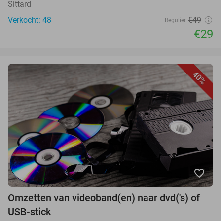
Sittard
Verkocht: 48
€49
Regulier
€29
40%
favorite_border
Omzetten van videoband(en) naar dvd('s) of
USB-stick