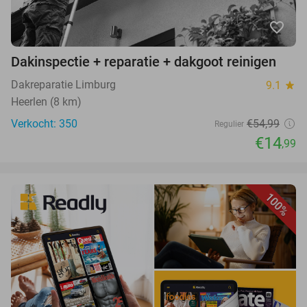
favorite_border
Dakinspectie + reparatie + dakgoot reinigen
Dakreparatie Limburg
9.1
star
Heerlen (8 km)
Verkocht: 350
€54,99
Regulier
€14
,99
100%