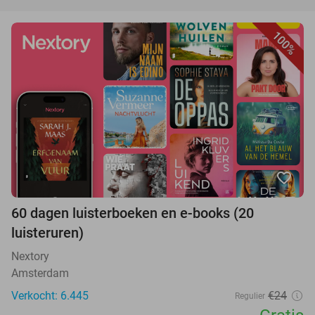
100%
favorite_border
60 dagen luisterboeken en e-books (20
luisteruren)
Nextory
Amsterdam
Verkocht: 6.445
€24
Regulier