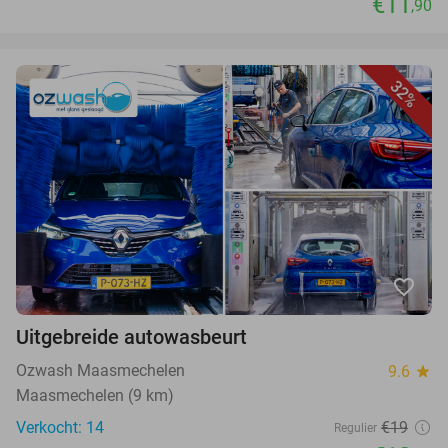
€11
,90
32%
favorite_border
Uitgebreide autowasbeurt
Ozwash Maasmechelen
9.6
star
Maasmechelen (9 km)
Verkocht: 14
€19
Regulier