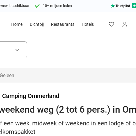
 week beschikbaar
10+ miljoen leden
Home
Dichtbij
Restaurants
Hotels
keyboard_arrow_down
>
Camping Ommerland
weekend weg (2 tot 6 pers.) in 
lijf een week, midweek of weekend in een lodge o
elkomspakket