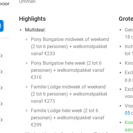
Ommen
 voor
Highlights
Grote
l
Multideal:
Gel
18 
Pony Bungalow midweek of weekend
(2 tot 6 personen) + welkomstpakket
Inc
vanaf €233
tot 
ard_arrow_right
Pony Bungalow hele week (2 tot 6
Kin
personen) + welkomstpakket vanaf
ard_arrow_right
Exc
€310
p.p.
Familie Lodge midweek of weekend
ard_arrow_right
Exc
(2 tot 6 personen) + welkomstpakket
voo
vanaf €273
ard_arrow_right
Vra
Familie Lodge hele week (2 tot 6
05
o
personen) + welkomstpakket vanaf
ard_arrow_right
Koo
€299
aan