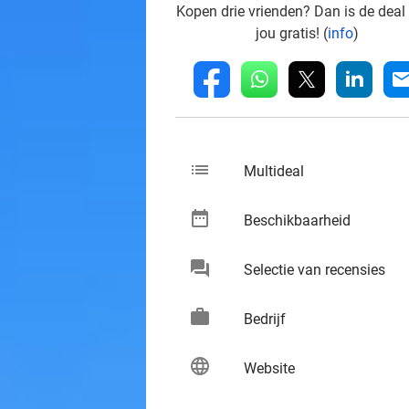
Kopen drie vrienden? Dan is de deal
jou gratis! (
info
)
whatsapp
linkedin
fb
mai
list
keybo
Multideal
date_range
keybo
Beschikbaarheid
chat
keybo
Selectie van recensies
work
keybo
Bedrijf
language
keybo
Website