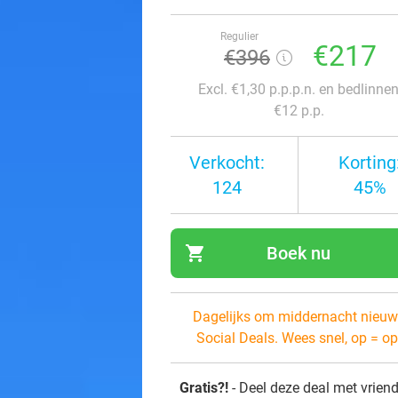
Regulier
€217
€396
Excl. €1,30 p.p.p.n. en bedlinne
€12 p.p.
Verkocht:
Korting
124
45%
shopping_cart
Boek nu
navi
Dagelijks om middernacht nieuw
Social Deals. Wees snel, op = op
Gratis?!
- Deel deze deal met vrien