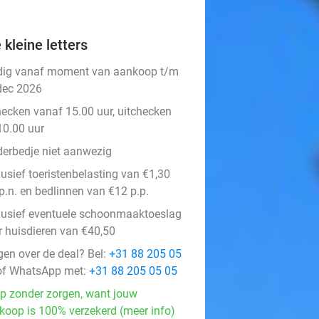
 kleine letters
dig vanaf moment van aankoop t/m
dec 2026
hecken vanaf 15.00 uur, uitchecken
10.00 uur
derbedje niet aanwezig
lusief toeristenbelasting van €1,30
p.n. en bedlinnen van €12 p.p.
lusief eventuele schoonmaaktoeslag
r huisdieren van €40,50
gen over de deal? Bel:
+31 88 205 05
f WhatsApp met:
+31 88 205 05 05
p zonder zorgen, want jouw
koop is 100% verzekerd (meer info)