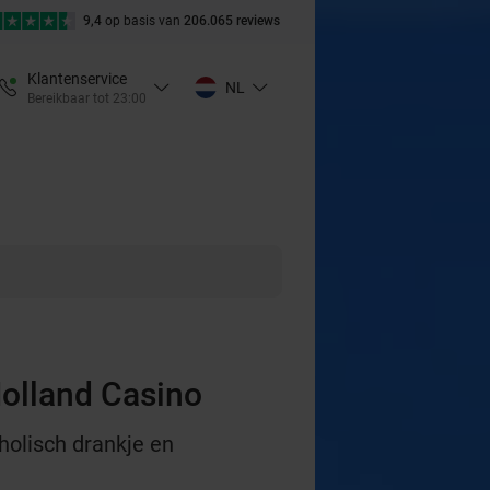
9,4
op basis van
206.065 reviews
Klantenservice
NL
Bereikbaar tot 23:00
Holland Casino
holisch drankje en