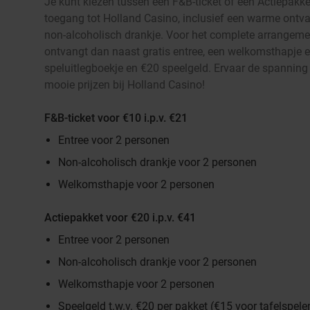
Je kunt kiezen tussen een F&B-ticket of een Actiepakket.
toegang tot Holland Casino, inclusief een warme ont
non-alcoholisch drankje. Voor het complete arrangemen
ontvangt dan naast gratis entree, een welkomsthapje 
speluitlegboekje en €20 speelgeld. Ervaar de spannin
mooie prijzen bij Holland Casino!
F&B-ticket voor €10 i.p.v. €21
Entree voor 2 personen
Non-alcoholisch drankje voor 2 personen
Welkomsthapje voor 2 personen
Actiepakket voor €20 i.p.v. €41
Entree voor 2 personen
Non-alcoholisch drankje voor 2 personen
Welkomsthapje voor 2 personen
Speelgeld t.w.v. €20 per pakket (€15 voor tafelspe