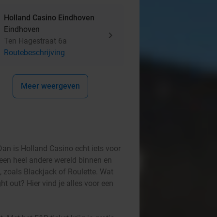
Holland Casino Eindhoven
Eindhoven
Ten Hagestraat 6a
Routebeschrijving
Meer weergeven
Dan is Holland Casino echt iets voor
een heel andere wereld binnen en
 zoals Blackjack of Roulette. Wat
ht out? Hier vind je alles voor een