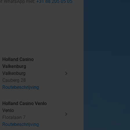
f WhatsApp met:
+31 88 205 05 05
Holland Casino
Valkenburg
Valkenburg
Cauberg 28
Routebeschrijving
Holland Casino Venlo
Venlo
Floralaan 7
Routebeschrijving