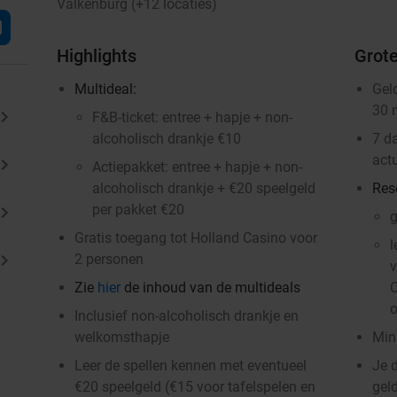
Valkenburg (+12 locaties)
l
Highlights
Grote
Multideal:
Gel
30 
ard_arrow_right
F&B-ticket: entree + hapje + non-
alcoholisch drankje €10
7 d
act
ard_arrow_right
Actiepakket: entree + hapje + non-
alcoholisch drankje + €20 speelgeld
Res
per pakket €20
ard_arrow_right
g
Gratis toegang tot Holland Casino voor
l
ard_arrow_right
2 personen
v
Zie
hier
de inhoud van de multideals
C
o
Inclusief non-alcoholisch drankje en
welkomsthapje
Min
Leer de spellen kennen met eventueel
Je d
€20 speelgeld (€15 voor tafelspelen en
geld