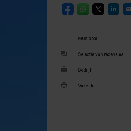
whatsapp
linkedin
fb
mai
list
keybo
Multideal
chat
keybo
Selectie van recensies
work
keybo
Bedrijf
language
keybo
Website