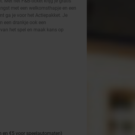
 Met het F&B-ticket krijg je gratis
vangst met een welkomsthapje en een
t ga je voor het Actiepakket. Je
en een drankje ook een
g van het spel en maak kans op
len en €5 voor speelautomaten)