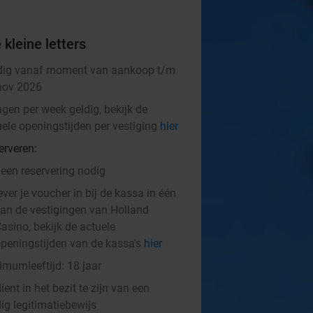
 kleine letters
dig vanaf moment van aankoop t/m
nov 2026
agen per week geldig, bekijk de
uele openingstijden per vestiging
hier
erveren:
een reservering nodig
ever je voucher in bij de kassa in één
an de vestigingen van Holland
asino, bekijk de actuele
peningstijden van de kassa's
hier
imumleeftijd: 18 jaar
ient in het bezit te zijn van een
ig legitimatiebewijs