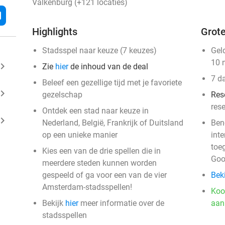
Valkenburg (+121 locaties)
l
Highlights
Grote
Stadsspel naar keuze (7 keuzes)
Gel
10 
ard_arrow_right
Zie
hier
de inhoud van de deal
7 d
Beleef een gezellige tijd met je favoriete
ard_arrow_right
gezelschap
Res
res
Ontdek een stad naar keuze in
ard_arrow_right
events
Nederland, België, Frankrijk of Duitsland
Ben
op een unieke manier
int
events
toe
events
Kies een van de drie spellen die in
Goo
events
events
meerdere steden kunnen worden
events
gespeeld of ga voor een van de vier
Beki
events
events
events
events
events
events
Amsterdam-stadsspellen!
events
events
events
Koo
events
events
events
events
events
events
events
events
events
events
events
events
events
events
Bekijk
hier
meer informatie over de
aan
events
events
events
events
events
events
events
events
events
events
events
events
events
events
events
events
events
events
events
events
stadsspellen
events
events
events
events
events
events