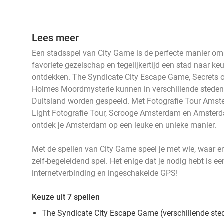
Lees meer
events
events
Een stadsspel van City Game is de perfecte manier om e
events
events
events
favoriete gezelschap en tegelijkertijd een stad naar ke
events
ontdekken. The Syndicate City Escape Game, Secrets 
Holmes Moordmysterie kunnen in verschillende steden i
Duitsland worden gespeeld. Met Fotografie Tour Ams
events
events
Light Fotografie Tour, Scrooge Amsterdam en Amste
ontdek je Amsterdam op een leuke en unieke manier.
Met de spellen van City Game speel je met wie, waar en 
zelf-begeleidend spel. Het enige dat je nodig hebt is e
internetverbinding en ingeschakelde GPS!
Keuze uit 7 spellen
The Syndicate City Escape Game (verschillende ste