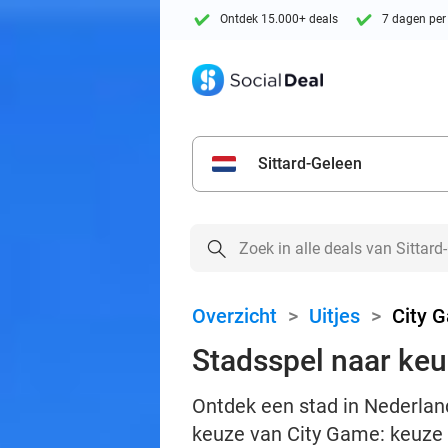
Ontdek 15.000+ deals
7 dagen per
Sittard-Geleen
Overzicht
>
Uitjes
>
City 
Stadsspel naar ke
Ontdek een stad in Nederland
keuze van City Game: keuze u