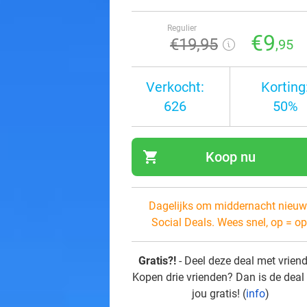
Regulier
€9
€19
,95
,95
Verkocht:
Korting
626
50%
shopping_cart
Koop nu
navi
Dagelijks om middernacht nieuw
Social Deals. Wees snel, op = op
Gratis?!
- Deel deze deal met vrien
Kopen drie vrienden? Dan is de deal
jou gratis! (
info
)