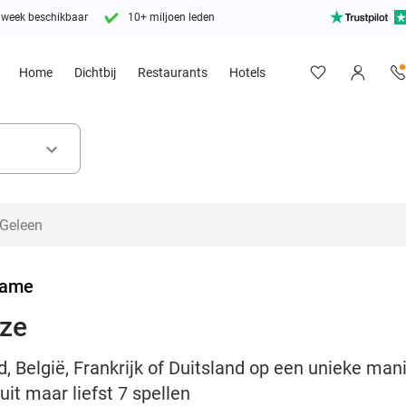
 week beschikbaar
10+ miljoen leden
Home
Dichtbij
Restaurants
Hotels
keyboard_arrow_down
Game
uze
, België, Frankrijk of Duitsland op een unieke man
it maar liefst 7 spellen