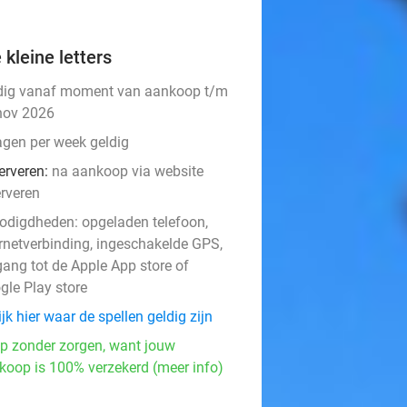
 kleine letters
dig vanaf moment van aankoop t/m
nov 2026
agen per week geldig
erveren:
na aankoop via website
erveren
odigdheden: opgeladen telefoon,
ernetverbinding, ingeschakelde GPS,
events
gang tot de Apple App store of
gle Play store
jk hier waar de spellen geldig zijn
events
p zonder zorgen, want jouw
events
koop is 100% verzekerd (meer info)