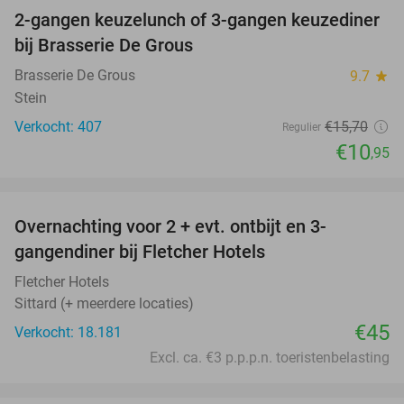
2-gangen keuzelunch of 3-gangen keuzediner
30%
bij Brasserie De Grous
Brasserie De Grous
9.7
star
Stein
Verkocht: 407
€15
,70
Regulier
€10
,95
favorite_border
Overnachting voor 2 + evt. ontbijt en 3-
gangendiner bij Fletcher Hotels
Fletcher Hotels
Sittard (+ meerdere locaties)
€45
Verkocht: 18.181
Excl. ca. €3 p.p.p.n. toeristenbelasting
favorite_border