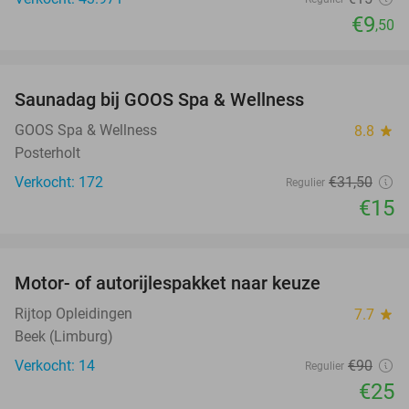
€9
,50
favorite_border
Saunadag bij GOOS Spa & Wellness
52%
GOOS Spa & Wellness
8.8
star
Posterholt
Verkocht: 172
€31
,50
Regulier
€15
favorite_border
Motor- of autorijlespakket naar keuze
72%
Rijtop Opleidingen
7.7
star
Beek (Limburg)
Verkocht: 14
€90
Regulier
€25