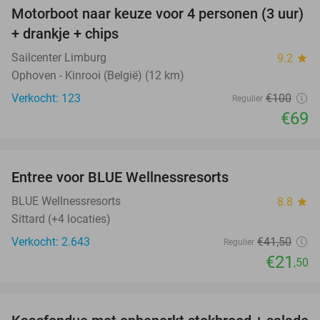
Motorboot naar keuze voor 4 personen (3 uur)
31%
+ drankje + chips
Sailcenter Limburg
9.2
star
Ophoven - Kinrooi (België) (12 km)
Verkocht: 123
€100
Regulier
€69
favorite_border
Entree voor BLUE Wellnessresorts
48%
BLUE Wellnessresorts
8.8
star
Sittard (+4 locaties)
Verkocht: 2.643
€41
,50
Regulier
€21
,50
favorite_border