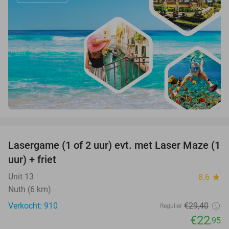
favorite_border
Lasergame (1 of 2 uur) evt. met Laser Maze (1
22%
uur) + friet
Unit 13
8.6
star
Nuth (6 km)
Verkocht: 910
€29
,40
Regulier
€22
,95