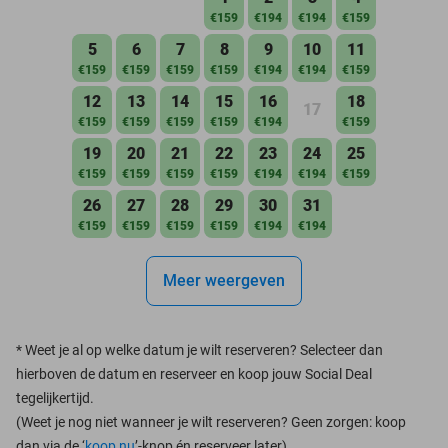
€159
€194
€194
€159
5
6
7
8
9
10
11
€159
€159
€159
€159
€194
€194
€159
12
13
14
15
16
18
17
€159
€159
€159
€159
€194
€159
19
20
21
22
23
24
25
€159
€159
€159
€159
€194
€194
€159
26
27
28
29
30
31
€159
€159
€159
€159
€194
€194
Meer weergeven
*
Weet je al op welke datum je wilt reserveren? Selecteer dan
hierboven de datum en reserveer en koop jouw Social Deal
tegelijkertijd.
(Weet je nog niet wanneer je wilt reserveren? Geen zorgen: koop
dan via de ‘
koop nu
’-knop én reserveer later)