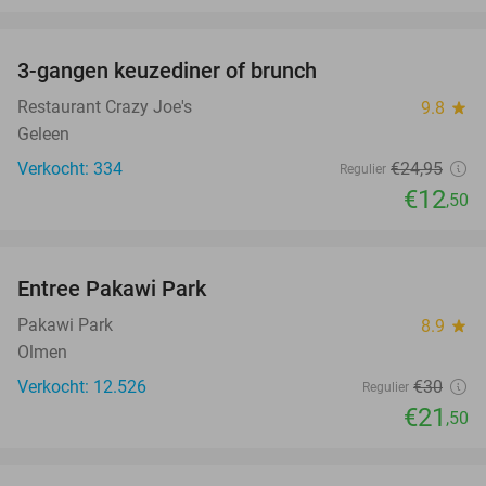
favorite_border
3-gangen keuzediner of brunch
50%
Restaurant Crazy Joe's
9.8
star
Geleen
Verkocht: 334
€24
,95
Regulier
€12
,50
favorite_border
Entree Pakawi Park
28%
Pakawi Park
8.9
star
Olmen
Verkocht: 12.526
€30
Regulier
€21
,50
favorite_border