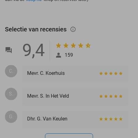
Selectie van recensies
info_outlined
9,4
159
C.
Mevr. C. Koerhuis
S.
Mevr. S. In Het Veld
G.
Dhr. G. Van Keulen