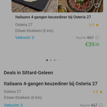
favorite_border
Italiaans 4-gangen keuzediner bij Osteria 27
Osteria 27
9.9
star
Dilsen-Stokkem (6 km)
Verkocht: 0
€67
Regulier
€39
,50
favorite_border
Deals in Sittard-Geleen
Italiaans 4-gangen keuzediner bij Osteria 27
41%
NEW
TODAY
Osteria 27
9.9
star
Dilsen-Stokkem (6 km)
Verkocht: 0
€67
Regulier