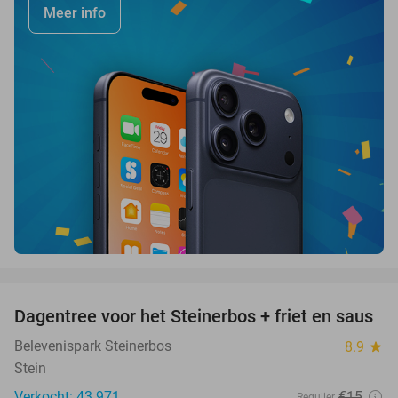
Meer info
favorite_border
Dagentree voor het Steinerbos + friet en saus
37%
Belevenispark Steinerbos
8.9
star
Stein
Verkocht: 43.971
€15
Regulier