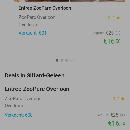
Entree ZooParc Overloon
ZooParc Overloon
9.7
star
Overloon
Verkocht: 601
€25
Regulier
€16
,50
favorite_border
Deals in Sittard-Geleen
Entree ZooParc Overloon
34%
NEW
TODAY
ZooParc Overloon
9.7
star
Overloon
Verkocht: 608
€25
Regulier
€16
,50