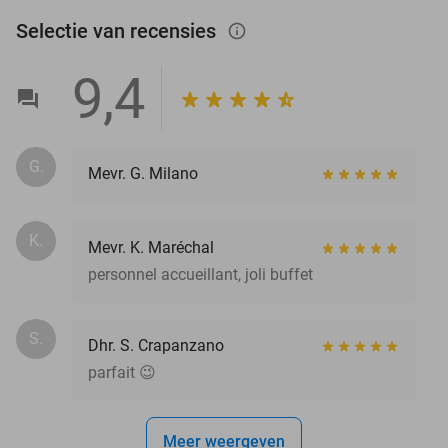
Selectie van recensies
info_outlined
9,4
G.
Mevr. G. Milano
K.
Mevr. K. Maréchal
personnel accueillant, joli buffet
S.
Dhr. S. Crapanzano
parfait 😉
Meer weergeven