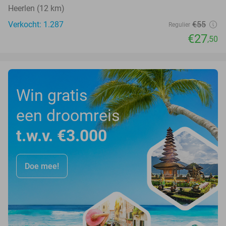
Heerlen (12 km)
Verkocht: 1.287
€55
Regulier
€27
,50
Win gratis
een droomreis
t.w.v. €3.000
Doe mee!