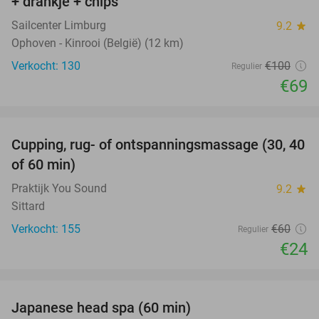
+ drankje + chips
Sailcenter Limburg
9.2
star
Ophoven - Kinrooi (België) (12 km)
Verkocht: 130
€100
Regulier
€69
favorite_border
Cupping, rug- of ontspanningsmassage (30, 40
60%
of 60 min)
Praktijk You Sound
9.2
star
Sittard
Verkocht: 155
€60
Regulier
€24
favorite_border
Japanese head spa (60 min)
23%