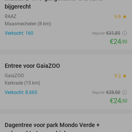
22%
bijgerecht
RAAZ
9.8
star
Maasmechelen (8 km)
Verkocht: 160
€31
,85
Regulier
€24
,90
favorite_border
Entree voor GaiaZOO
14%
GaiaZOO
9.2
star
Kerkrade (15 km)
Verkocht: 8.665
€28
,50
Regulier
€24
,50
favorite_border
Dagentree voor park Mondo Verde +
25%