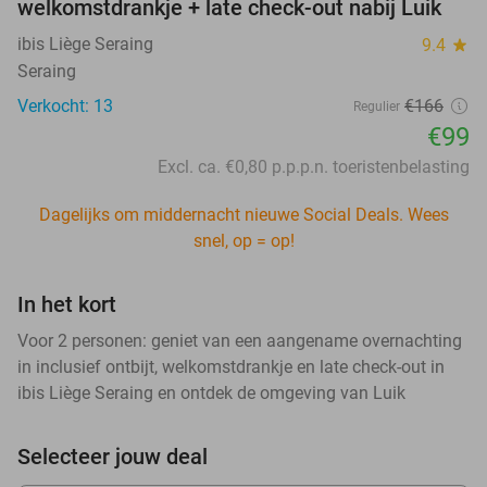
welkomstdrankje + late check-out nabij Luik
ibis Liège Seraing
9.4
star
Seraing
Verkocht: 13
€166
Regulier
€99
Excl. ca. €0,80 p.p.p.n. toeristenbelasting
Dagelijks om middernacht nieuwe Social Deals. Wees
snel, op = op!
In het kort
Voor 2 personen: geniet van een aangename overnachting
in inclusief ontbijt, welkomstdrankje en late check-out in
ibis Liège Seraing en ontdek de omgeving van Luik
Selecteer jouw deal