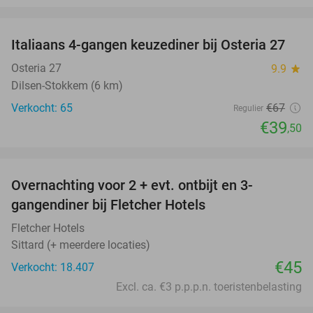
favorite_border
Italiaans 4-gangen keuzediner bij Osteria 27
41%
Osteria 27
9.9
star
Dilsen-Stokkem (6 km)
Verkocht: 65
€67
Regulier
€39
,50
favorite_border
Overnachting voor 2 + evt. ontbijt en 3-
gangendiner bij Fletcher Hotels
Fletcher Hotels
Sittard (+ meerdere locaties)
€45
Verkocht: 18.407
Excl. ca. €3 p.p.p.n. toeristenbelasting