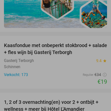
favorite_border
Kaasfondue met onbeperkt stokbrood + salade
44%
+ fles wijn bij Gasterij Terborgh
Gasterij Terborgh
9.4
star
Schinnen
Verkocht: 173
€34
Regulier
€19
favorite_border
1, 2 of 3 overnachting(en) voor 2 + ontbijt +
32%
NEW
wellness + meer bij Hôtel L'Amandier
TODAY