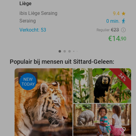
Liège
ibis Liège Seraing
9.4
star
Seraing
0 min.
directions_walk
Verkocht: 53
€23
Regulier
€14
,90
Populair bij mensen uit Sittard-Geleen:
34%
NEW
TODAY
favorite_border