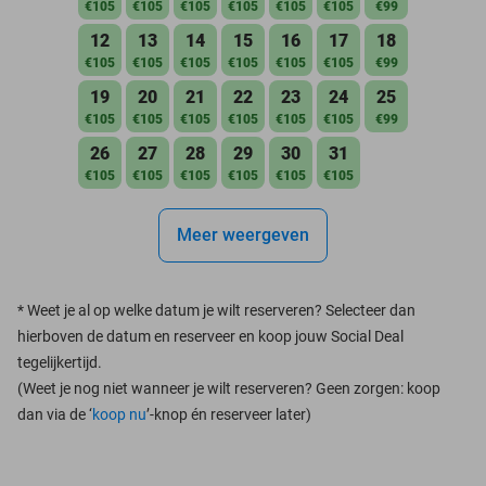
€105
€105
€105
€105
€105
€105
€99
12
13
14
15
16
17
18
€105
€105
€105
€105
€105
€105
€99
19
20
21
22
23
24
25
€105
€105
€105
€105
€105
€105
€99
26
27
28
29
30
31
€105
€105
€105
€105
€105
€105
Meer weergeven
*
Weet je al op welke datum je wilt reserveren? Selecteer dan
hierboven de datum en reserveer en koop jouw Social Deal
tegelijkertijd.
(Weet je nog niet wanneer je wilt reserveren? Geen zorgen: koop
dan via de ‘
koop nu
’-knop én reserveer later)