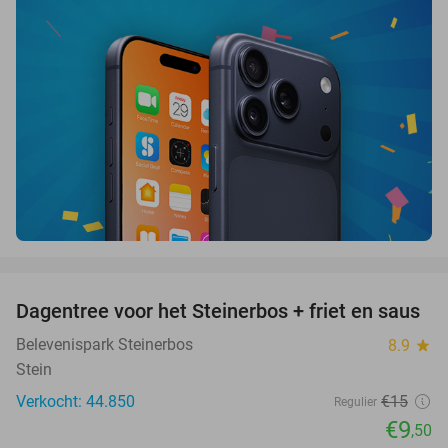
favorite_border
Dagentree voor het Steinerbos + friet en saus
37%
Belevenispark Steinerbos
8.9
star
Stein
Verkocht: 44.850
€15
Regulier
€9
,50