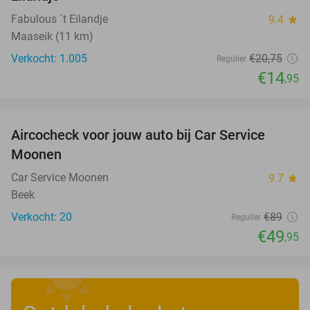
Fabulous ´t Eilandje
9.4
star
Maaseik (11 km)
Verkocht: 1.005
€20
,75
Regulier
€14
,95
favorite_border
Aircocheck voor jouw auto bij Car Service
44%
Moonen
Car Service Moonen
9.7
star
Beek
Verkocht: 20
€89
Regulier
€49
,95