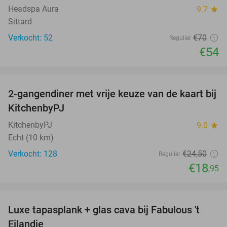
Headspa Aura
9.7
star
Sittard
Verkocht: 52
€70
Regulier
€54
favorite_border
2-gangendiner met vrije keuze van de kaart bij
23%
KitchenbyPJ
KitchenbyPJ
9.0
star
Echt (10 km)
Verkocht: 128
€24
,50
Regulier
€18
,95
favorite_border
Luxe tapasplank + glas cava bij Fabulous 't
28%
Eilandje