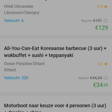
Hôtel L'Amandier
9.9
star
Libramont-Chevigny
Verkocht: 6
€191
Regulier
€129
favorite_border
All-You-Can-Eat Koreaanse barbecue (3 uur) +
21%
wokbuffet + sushi + teppanyaki
Ocean Paradise Sittard
7.6
star
Sittard
Verkocht: 320
€44
,34
Regulier
€34
,95
favorite_border
Motorboot naar keuze voor 4 personen (3 uur)
31%