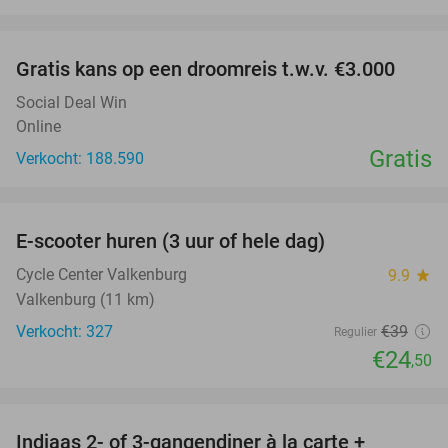
favorite_border
Gratis kans op een droomreis t.w.v. €3.000
Social Deal Win
Online
Gratis
Verkocht: 188.590
favorite_border
E-scooter huren (3 uur of hele dag)
37%
Cycle Center Valkenburg
9.9
star
Valkenburg (11 km)
Verkocht: 327
€39
Regulier
€24
,50
favorite_border
Indiaas 2- of 3-gangendiner à la carte +