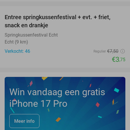
favorite_border
Entree springkussenfestival + evt. + friet,
50%
NEW
snack en drankje
TODAY
Springkussenfestival Echt
Echt (9 km)
Verkocht: 46
€7
,50
Regulier
€3
,75
Win vandaag een gratis
iPhone 17 Pro
Meer info