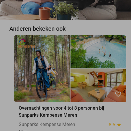
Anderen bekeken ook
favorite_border
Overnachtingen voor 4 tot 8 personen bij
Sunparks Kempense Meren
Sunparks Kempense Meren
8.5
star