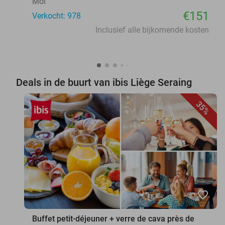
Mol
€151
Verkocht: 978
Inclusief alle bijkomende kosten
Deals in de buurt van ibis Liège Seraing
35%
favorite_border
Buffet petit-déjeuner + verre de cava près de