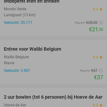
onbeperkt eten en drinken
Mondo Verde
8.3
star
Landgraaf (13 km)
Verkocht: 35.171
€28
,50
Regulier
€21
,50
favorite_border
Entree voor Walibi Belgium
35%
Walibi Belgium
9.4
star
Wavre
Verkocht: 3.907
€57
Regulier
€37
favorite_border
2 uur bowlen (tot 6 personen) bij Hoeve de Aar
50%
Hoeve de Aar
9.4
star