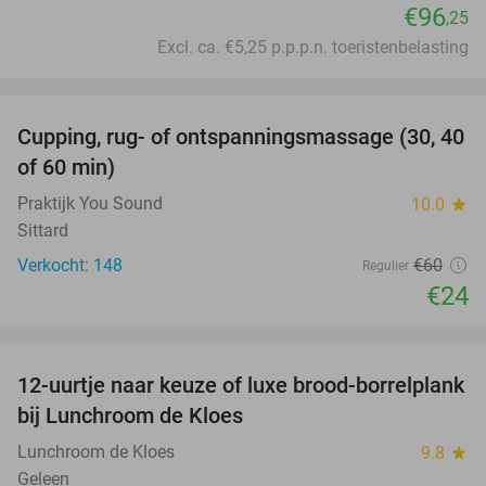
€96
,25
Excl. ca. €5,25 p.p.p.n. toeristenbelasting
favorite_border
Cupping, rug- of ontspanningsmassage (30, 40
60%
of 60 min)
Praktijk You Sound
10.0
star
Sittard
Verkocht: 148
€60
Regulier
€24
favorite_border
12-uurtje naar keuze of luxe brood-borrelplank
21%
bij Lunchroom de Kloes
Lunchroom de Kloes
9.8
star
Geleen