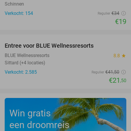
Schinnen
Verkocht: 154
€34
Regulier
€19
favorite_border
Entree voor BLUE Wellnessresorts
48%
BLUE Wellnessresorts
8.8
star
Sittard (+4 locaties)
Verkocht: 2.585
€41
,50
Regulier
€21
,50
Win gratis
een droomreis