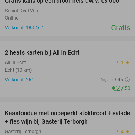
Gratis kans op een droomreis t.w.v. €3.000
Social Deal Win
Online
Gratis
Verkocht: 183.467
favorite_border
2 heats karten bij All In Echt
39%
All In Echt
9.1
star
Echt (10 km)
Verkocht: 251
€45
Regulier
€27
,50
favorite_border
Kaasfondue met onbeperkt stokbrood + salade
44%
+ fles wijn bij Gasterij Terborgh
Gasterij Terborgh
9.4
star