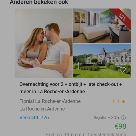
Anderen bekeken ook
52%
favorite_border
Overnachting voor 2 + ontbijt + late check-out +
meer in La Roche-en-Ardenne
Floréal La Roche-en-Ardenne
9.1
star
La Roche-en-Ardenne
Verkocht: 726
€205
Regulier
€98
Excl. ca. €1 p.p.p.n. toeristenbelasting