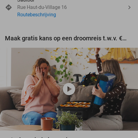
Rue Haut-du-Village 16
Routebeschrijving
Maak gratis kans op een droomreis t.w.v. €3.000!
play_circle