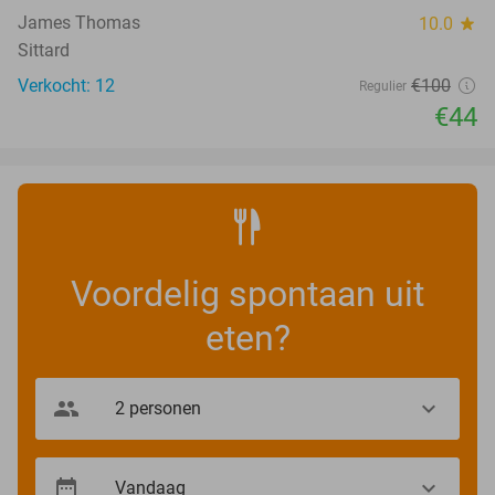
James Thomas
10.0
star
Sittard
Verkocht: 12
€100
Regulier
€44
Voordelig spontaan uit
eten?