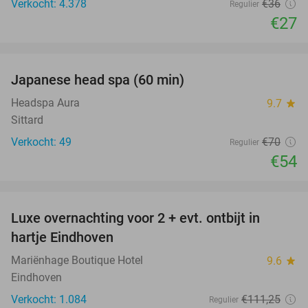
Verkocht: 4.378
€36
Regulier
€27
favorite_border
Japanese head spa (60 min)
23%
Headspa Aura
9.7
star
Sittard
Verkocht: 49
€70
Regulier
€54
favorite_border
Luxe overnachting voor 2 + evt. ontbijt in
14%
hartje Eindhoven
Mariënhage Boutique Hotel
9.6
star
Eindhoven
Verkocht: 1.084
€111
,25
Regulier