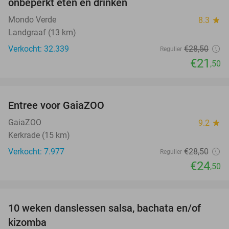
onbeperkt eten en drinken
Mondo Verde
8.3
star
Landgraaf (13 km)
Verkocht: 32.339
€28
,50
Regulier
€21
,50
favorite_border
Entree voor GaiaZOO
14%
GaiaZOO
9.2
star
Kerkrade (15 km)
Verkocht: 7.977
€28
,50
Regulier
€24
,50
favorite_border
10 weken danslessen salsa, bachata en/of
56%
kizomba