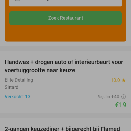
Zoek Restaurant
favorite_border
Handwas + drogen auto of interieurbeurt voor
53%
voertuiggrootte naar keuze
Elite Detailing
10.0
star
Sittard
Verkocht: 13
€40
Regulier
€19
favorite_border
2-gangen keuzediner + bijgerecht bij Flamed