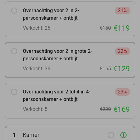
Overnachting voor 2 in 2-
21%
persoonskamer + ontbijt
€119
Verkocht: 26
€150
Overnachting voor 2 in grote 2-
22%
persoonskamer + ontbijt
€129
Verkocht: 36
€165
Overnachting voor 2 tot 4 in 4-
23%
persoonskamer + ontbijt
€169
Verkocht: 5
€220
remove_circle_outline
add_circle_outline
1
Kamer