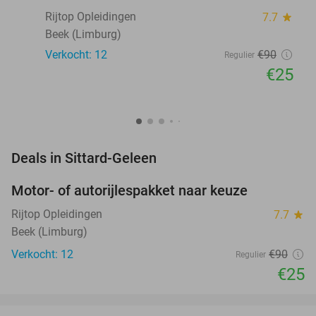
Rijtop Opleidingen
7.7
star
Beek (Limburg)
Verkocht: 12
€90
Regulier
€25
favorite_border
Deals in Sittard-Geleen
Motor- of autorijlespakket naar keuze
72%
Rijtop Opleidingen
7.7
star
Beek (Limburg)
Verkocht: 12
€90
Regulier
€25
favorite_border