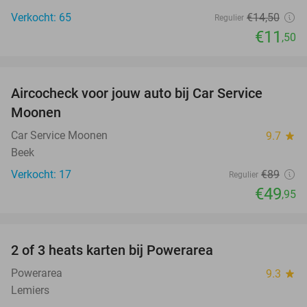
Verkocht: 65
€14
,50
Regulier
€11
,50
favorite_border
Aircocheck voor jouw auto bij Car Service
44%
Moonen
Car Service Moonen
9.7
star
Beek
Verkocht: 17
€89
Regulier
€49
,95
favorite_border
2 of 3 heats karten bij Powerarea
32%
Powerarea
9.3
star
Lemiers