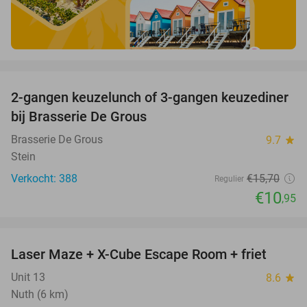
favorite_border
2-gangen keuzelunch of 3-gangen keuzediner
30%
bij Brasserie De Grous
Brasserie De Grous
9.7
star
Stein
Verkocht: 388
€15
,70
Regulier
€10
,95
favorite_border
Laser Maze + X-Cube Escape Room + friet
39%
Unit 13
8.6
star
Nuth (6 km)