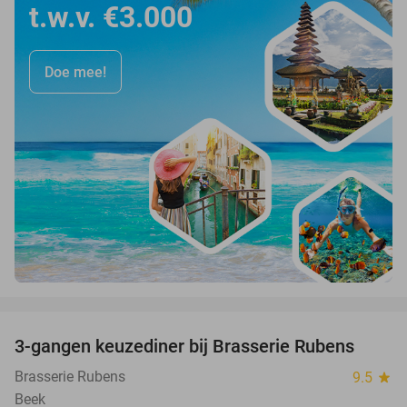
t.w.v. €3.000
Doe mee!
favorite_border
3-gangen keuzediner bij Brasserie Rubens
42%
Brasserie Rubens
9.5
star
Beek