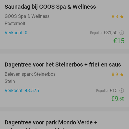
Saunadag bij GOOS Spa & Wellness
52%
NEW
TODAY
GOOS Spa & Wellness
8.8
star
Posterholt
Verkocht: 0
€31
,50
Regulier
€15
favorite_border
Dagentree voor het Steinerbos + friet en saus
37%
Belevenispark Steinerbos
8.9
star
Stein
Verkocht: 43.575
€15
Regulier
€9
,50
favorite_border
Dagentree voor park Mondo Verde +
25%