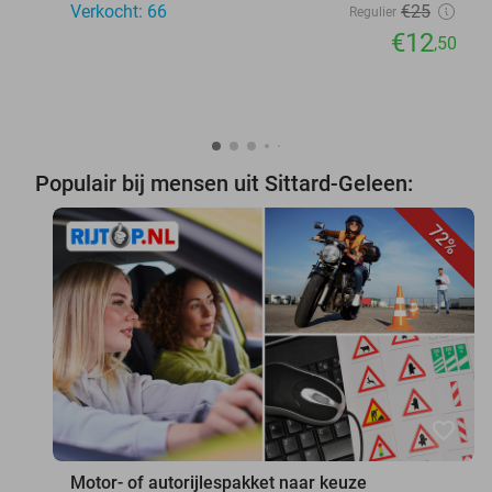
Verkocht: 66
€25
Regulier
€12
,50
Populair bij mensen uit Sittard-Geleen:
72%
favorite_border
Motor- of autorijlespakket naar keuze