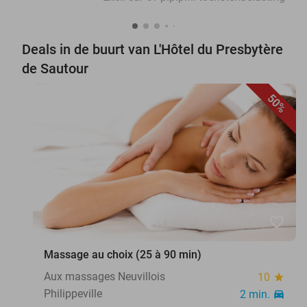
Deals in de buurt van L'Hôtel du Presbytère
de Sautour
50%
favorite_border
Massage au choix (25 à 90 min)
Aux massages Neuvillois
10
star
Philippeville
2 min.
directions_car