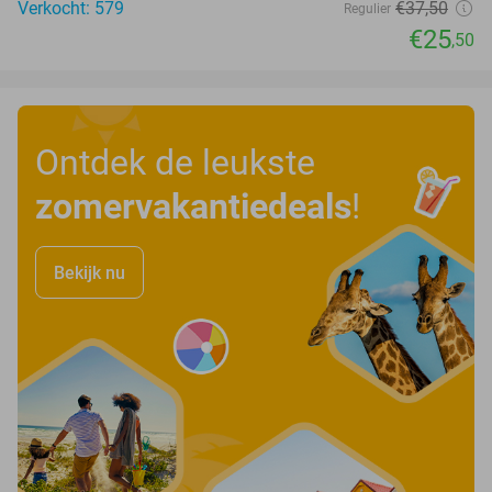
Verkocht: 579
€37
,50
Regulier
€25
,50
Ontdek de leukste
zomervakantiedeals
!
Bekijk nu