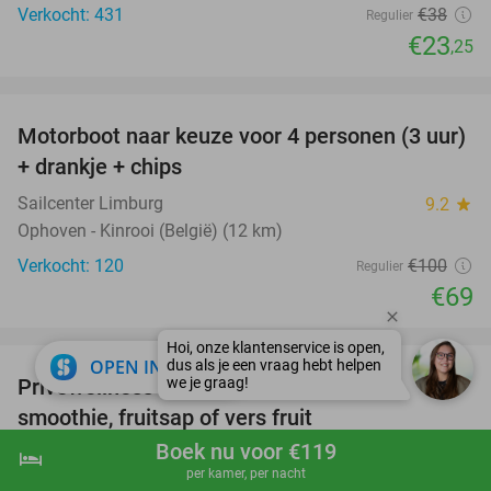
Verkocht: 431
€38
Regulier
€23
,25
favorite_border
Motorboot naar keuze voor 4 personen (3 uur)
31%
+ drankje + chips
Sailcenter Limburg
9.2
star
Ophoven - Kinrooi (België) (12 km)
Verkocht: 120
€100
Regulier
€69
favorite_border
close
OPEN IN APP
Privéwellness voor 2 personen (3 uur) +
49%
smoothie, fruitsap of vers fruit
Boek nu voor €119
Hair ´n Relax
9.2
star
hotel
shopping_cart
Boek nu
navigate_next
per kamer, per nacht
Maasmechelen (9 km)