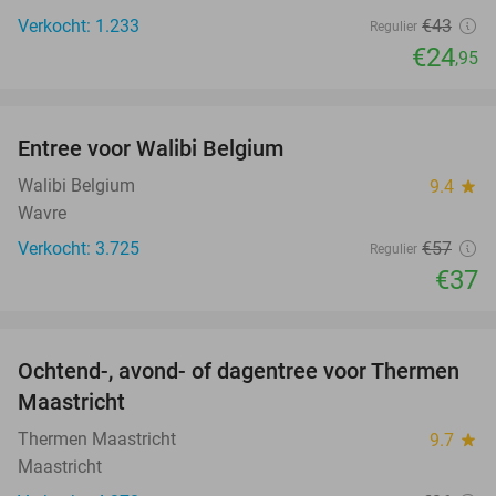
Verkocht: 1.233
€43
Regulier
€24
,95
favorite_border
Entree voor Walibi Belgium
35%
Walibi Belgium
9.4
star
Wavre
Verkocht: 3.725
€57
Regulier
€37
favorite_border
Ochtend-, avond- of dagentree voor Thermen
25%
Maastricht
Thermen Maastricht
9.7
star
Maastricht