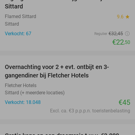
31%
Sittard
Flamed Sittard
9.6
star
Sittard
Verkocht: 67
€32
,45
Regulier
€22
,50
favorite_border
Overnachting voor 2 + evt. ontbijt en 3-
gangendiner bij Fletcher Hotels
Fletcher Hotels
Sittard (+ meerdere locaties)
€45
Verkocht: 18.048
Excl. ca. €3 p.p.p.n. toeristenbelasting
favorite_border