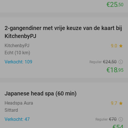
€25
,50
favorite_border
2-gangendiner met vrije keuze van de kaart bij
23%
KitchenbyPJ
KitchenbyPJ
9.0
star
Echt (10 km)
Verkocht: 109
€24
,50
Regulier
€18
,95
favorite_border
Japanese head spa (60 min)
23%
Headspa Aura
9.7
star
Sittard
Verkocht: 47
€70
Regulier
€54