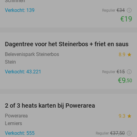
Schinnen
Verkocht: 139
€34
Regulier
€19
favorite_border
Dagentree voor het Steinerbos + friet en saus
37%
Belevenispark Steinerbos
8.9
star
Stein
Verkocht: 43.221
€15
Regulier
€9
,50
favorite_border
2 of 3 heats karten bij Powerarea
32%
Powerarea
9.3
star
Lemiers
Verkocht: 555
€37
,50
Regulier