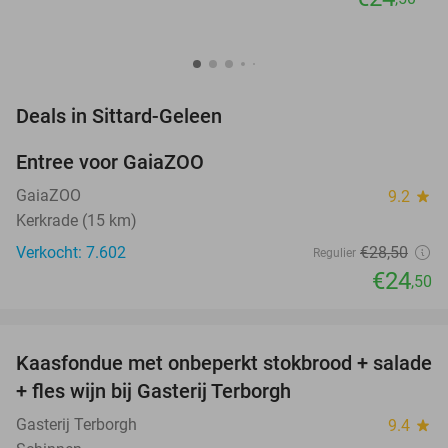
favorite_border
Deals in Sittard-Geleen
Entree voor GaiaZOO
14%
GaiaZOO
9.2
star
Kerkrade (15 km)
Verkocht: 7.602
€28
,50
Regulier
€24
,50
favorite_border
Kaasfondue met onbeperkt stokbrood + salade
44%
+ fles wijn bij Gasterij Terborgh
Gasterij Terborgh
9.4
star