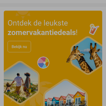
Ontdek de leukste
zomervakantiedeals
!
Bekijk nu