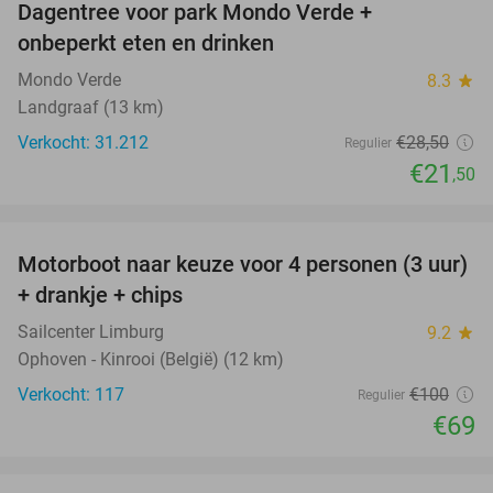
Dagentree voor park Mondo Verde +
25%
onbeperkt eten en drinken
Mondo Verde
8.3
star
Landgraaf (13 km)
Verkocht: 31.212
€28
,50
Regulier
€21
,50
favorite_border
Motorboot naar keuze voor 4 personen (3 uur)
31%
+ drankje + chips
Sailcenter Limburg
9.2
star
Ophoven - Kinrooi (België) (12 km)
Verkocht: 117
€100
Regulier
€69
favorite_border