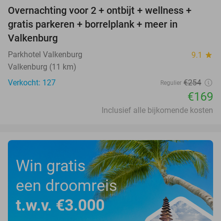
Overnachting voor 2 + ontbijt + wellness +
33%
gratis parkeren + borrelplank + meer in
Valkenburg
Parkhotel Valkenburg
9.1
star
Valkenburg (11 km)
Verkocht: 127
€254
Regulier
€169
Inclusief alle bijkomende kosten
Win gratis
een droomreis
t.w.v. €3.000