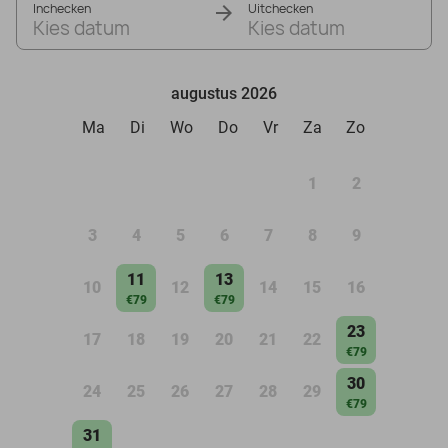
Inchecken
Uitchecken
Kies datum
Kies datum
augustus 2026
Ma
Di
Wo
Do
Vr
Za
Zo
1
2
3
4
5
6
7
8
9
11
13
10
12
14
15
16
€79
€79
23
17
18
19
20
21
22
€79
30
24
25
26
27
28
29
€79
31