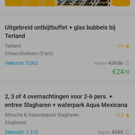
favorite_border
Uitgebreid ontbijtbuffet + glas bubbels bij
17%
Terland
Terland
9.9
star
Dilsen-Stokkem (9 km)
Verkocht: 5.062
€29
,50
Regulier
€24
,50
favorite_border
2, 3 of 4 overnachtingen voor 2-6 pers. +
55%
entree Slagharen + waterpark Aqua Mexicana
Attractie & Vakantiepark Slagharen
8.8
star
Slagharen
Verkocht: 1.310
€355
Regulier