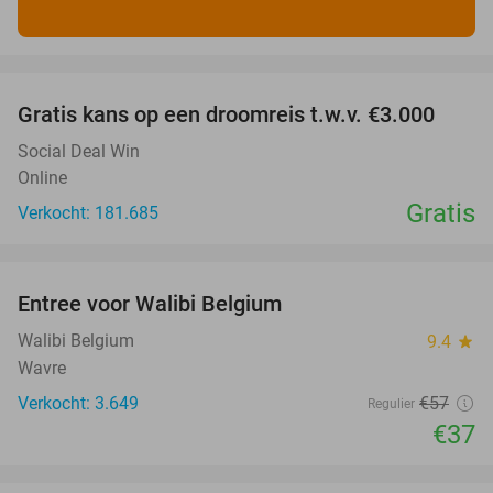
favorite_border
Gratis kans op een droomreis t.w.v. €3.000
Social Deal Win
Online
Gratis
Verkocht: 181.685
favorite_border
Entree voor Walibi Belgium
35%
Walibi Belgium
9.4
star
Wavre
Verkocht: 3.649
€57
Regulier
€37
favorite_border