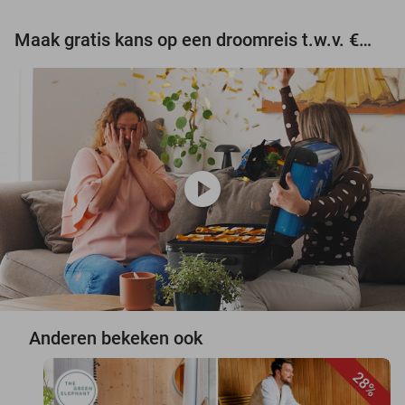
Maak gratis kans op een droomreis t.w.v. €3.000!
play_circle
Anderen bekeken ook
28%