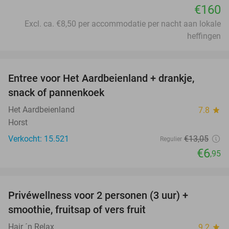
€160
Excl. ca. €8,50 per accommodatie per nacht aan lokale
heffingen
favorite_border
Entree voor Het Aardbeienland + drankje,
47%
snack of pannenkoek
Het Aardbeienland
7.8
star
Horst
Verkocht: 15.521
€13
,05
Regulier
€6
,95
favorite_border
Privéwellness voor 2 personen (3 uur) +
49%
smoothie, fruitsap of vers fruit
Hair ´n Relax
9.2
star