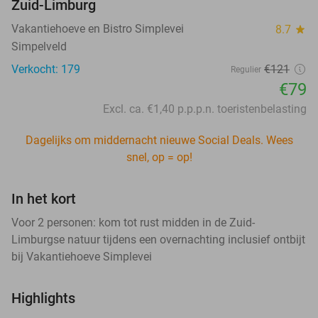
Zuid-Limburg
Vakantiehoeve en Bistro Simplevei
8.7
star
Simpelveld
Verkocht: 179
€121
Regulier
€79
Excl. ca. €1,40 p.p.p.n. toeristenbelasting
Dagelijks om middernacht nieuwe Social Deals. Wees
snel, op = op!
In het kort
Voor 2 personen: kom tot rust midden in de Zuid-
Limburgse natuur tijdens een overnachting inclusief ontbijt
bij Vakantiehoeve Simplevei
Highlights