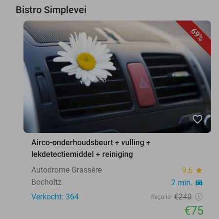
Bistro Simplevei
69%
favorite_border
Airco-onderhoudsbeurt + vulling +
lekdetectiemiddel + reiniging
Autodrome Grassère
9.6
star
Bocholtz
2 min.
directions_car
Verkocht: 364
€240
Regulier
€75