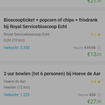
€21
,50
favorite_border
Bioscoopticket + popcorn of chips + frisdrank
34%
bij Royal Servicebioscoop Echt
Royal Servicebioscoop Echt
9.1
star
Echt (10 km)
Verkocht: 3.350
€19
,95
Regulier
€13
,25
favorite_border
2 uur bowlen (tot 6 personen) bij Hoeve de Aar
50%
Hoeve de Aar
9.4
star
Heerlen (12 km)
Verkocht: 1.223
€55
Regulier
€27
,50