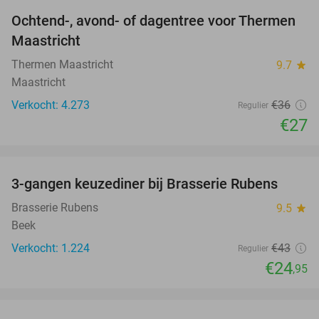
Ochtend-, avond- of dagentree voor Thermen
25%
Maastricht
Thermen Maastricht
9.7
star
Maastricht
Verkocht: 4.273
€36
Regulier
€27
favorite_border
3-gangen keuzediner bij Brasserie Rubens
42%
Brasserie Rubens
9.5
star
Beek
Verkocht: 1.224
€43
Regulier
€24
,95
favorite_border