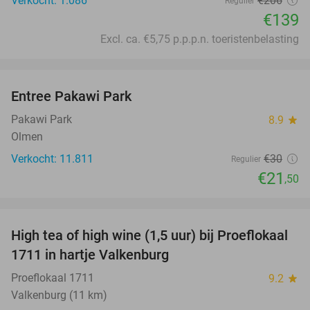
Verkocht: 1.086
€206
Regulier
€139
Excl. ca. €5,75 p.p.p.n. toeristenbelasting
favorite_border
Entree Pakawi Park
28%
Pakawi Park
8.9
star
Olmen
Verkocht: 11.811
€30
Regulier
€21
,50
favorite_border
High tea of high wine (1,5 uur) bij Proeflokaal
36%
1711 in hartje Valkenburg
Proeflokaal 1711
9.2
star
Valkenburg (11 km)