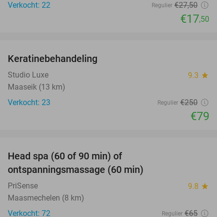
Verkocht: 22
€27
,50
Regulier
€17
,50
favorite_border
Keratinebehandeling
68%
Studio Luxe
9.3
star
Maaseik (13 km)
Verkocht: 23
€250
Regulier
€79
favorite_border
Head spa (60 of 90 min) of
42%
ontspanningsmassage (60 min)
PriSense
9.8
star
Maasmechelen (8 km)
Verkocht: 72
€65
Regulier