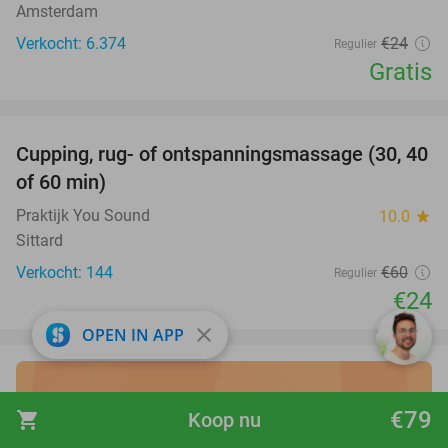
Amsterdam
Verkocht: 6.374
€24
Regulier
Gratis
favorite_border
Cupping, rug- of ontspanningsmassage (30, 40
60%
of 60 min)
Praktijk You Sound
10.0
star
Sittard
Verkocht: 144
€60
Regulier
€24
close
OPEN IN APP
Ontdek de beste
vakantie
€79
shopping_cart
Koop nu