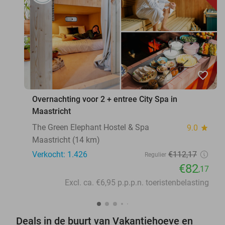
favorite_border
Overnachting voor 2 + entree City Spa in
Maastricht
The Green Elephant Hostel & Spa
9.0
star
Maastricht (14 km)
Verkocht: 1.426
€112
,17
Regulier
€82
,17
Excl. ca. €6,95 p.p.p.n. toeristenbelasting
Deals in de buurt van Vakantiehoeve en