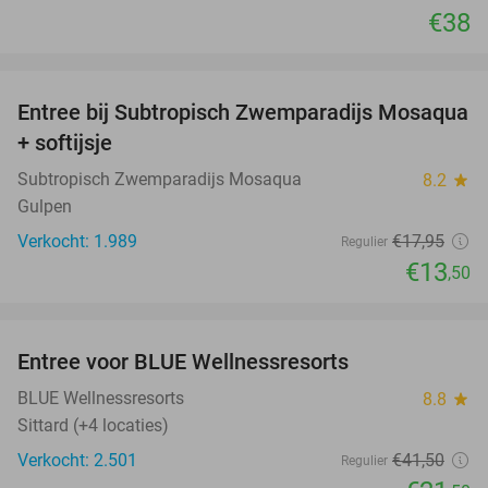
€38
favorite_border
Entree bij Subtropisch Zwemparadijs Mosaqua
25%
+ softijsje
Subtropisch Zwemparadijs Mosaqua
8.2
star
Gulpen
Verkocht: 1.989
€17
,95
Regulier
€13
,50
favorite_border
Entree voor BLUE Wellnessresorts
48%
BLUE Wellnessresorts
8.8
star
Sittard (+4 locaties)
Verkocht: 2.501
€41
,50
Regulier