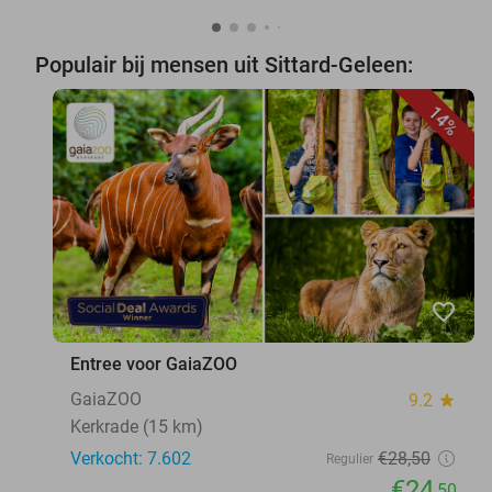
Populair bij mensen uit Sittard-Geleen:
14%
favorite_border
Entree voor GaiaZOO
GaiaZOO
9.2
star
Kerkrade (15 km)
Verkocht: 7.602
€28
,50
Regulier
€24
,50