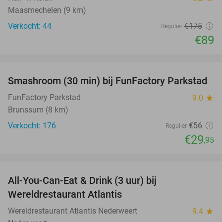
Maasmechelen (9 km)
Verkocht: 44
€175
Regulier
€89
favorite_border
Smashroom (30 min) bij FunFactory Parkstad
47%
FunFactory Parkstad
9.0
star
Brunssum (8 km)
Verkocht: 176
€56
Regulier
€29
,95
favorite_border
All-You-Can-Eat & Drink (3 uur) bij
19%
Wereldrestaurant Atlantis
Wereldrestaurant Atlantis Nederweert
9.4
star