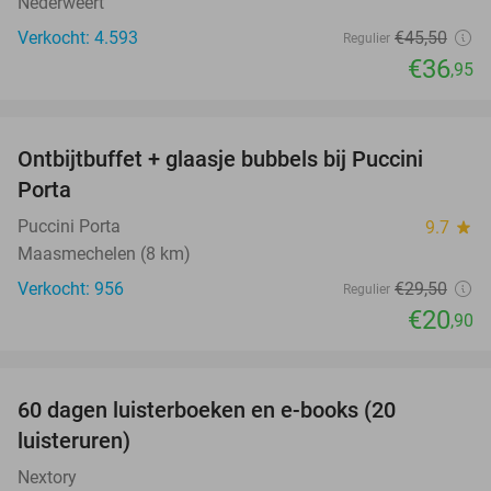
Nederweert
Verkocht: 4.593
€45
,50
Regulier
€36
,95
favorite_border
Ontbijtbuffet + glaasje bubbels bij Puccini
29%
Porta
Puccini Porta
9.7
star
Maasmechelen (8 km)
Verkocht: 956
€29
,50
Regulier
€20
,90
favorite_border
100%
60 dagen luisterboeken en e-books (20
luisteruren)
Nextory