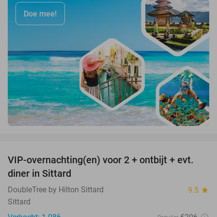
Doe mee!
favorite_border
VIP-overnachting(en) voor 2 + ontbijt + evt.
33%
diner in Sittard
DoubleTree by Hilton Sittard
9.5
star
Sittard